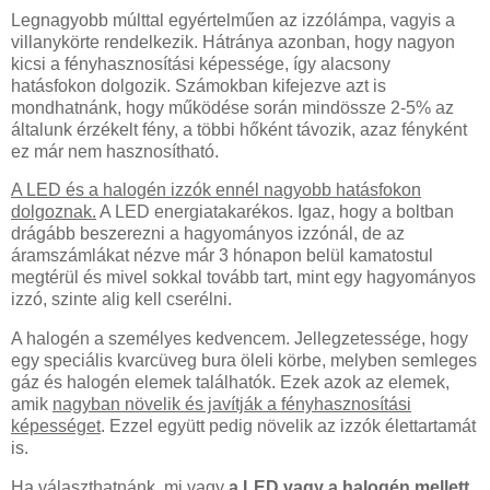
Legnagyobb múlttal egyértelműen az izzólámpa, vagyis a
villanykörte rendelkezik. Hátránya azonban, hogy nagyon
kicsi a fényhasznosítási képessége, így alacsony
hatásfokon dolgozik. Számokban kifejezve azt is
mondhatnánk, hogy működése során mindössze 2-5% az
általunk érzékelt fény, a többi hőként távozik, azaz fényként
ez már nem hasznosítható.
A LED és a halogén izzók ennél nagyobb hatásfokon
dolgoznak.
A LED energiatakarékos. Igaz, hogy a boltban
drágább beszerezni a hagyományos izzónál, de az
áramszámlákat nézve már 3 hónapon belül kamatostul
megtérül és mivel sokkal tovább tart, mint egy hagyományos
izzó, szinte alig kell cserélni.
A halogén a személyes kedvencem. Jellegzetessége, hogy
egy speciális kvarcüveg bura öleli körbe, melyben semleges
gáz és halogén elemek találhatók. Ezek azok az elemek,
amik
nagyban növelik és javítják a fényhasznosítási
képességet
. Ezzel együtt pedig növelik az izzók élettartamát
is.
Ha választhatnánk, mi vagy
a LED vagy a halogén mellett