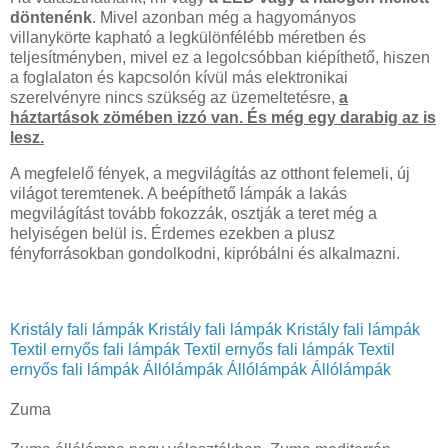
döntenénk
. Mivel azonban még a hagyományos
villanykörte kapható a legkülönfélébb méretben és
teljesítményben, mivel ez a legolcsóbban kiépíthető, hiszen
a foglalaton és kapcsolón kívül más elektronikai
szerelvényre nincs szükség az üzemeltetésre,
a
háztartások zömében izzó van. És még egy darabig az is
lesz.
A megfelelő fények, a megvilágítás az otthont felemeli, új
világot teremtenek. A beépíthető lámpák a lakás
megvilágítást tovább fokozzák, osztják a teret még a
helyiségen belül is. Érdemes ezekben a plusz
fényforrásokban gondolkodni, kipróbálni és alkalmazni.
Kristály fali lámpák
Kristály fali lámpák
Kristály fali lámpák
Textil ernyős fali lámpák
Textil ernyős fali lámpák
Textil
ernyős fali lámpák
Állólámpák
Állólámpák
Állólámpák
Zuma