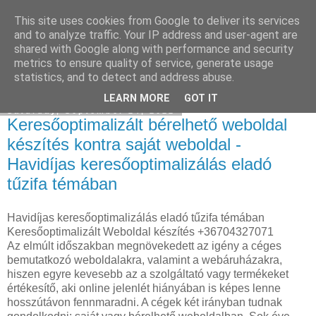
This site uses cookies from Google to deliver its services
Facebook online marketing
and to analyze traffic. Your IP address and user-agent are
shared with Google along with performance and security
metrics to ensure quality of service, generate usage
statistics, and to detect and address abuse.
▼
LEARN MORE
GOT IT
Saturday, September 24, 2022
Keresőoptimalizált bérelhető weboldal
készítés kontra saját weboldal -
Havidíjas keresőoptimalizálás eladó
tűzifa témában
Havidíjas keresőoptimalizálás eladó tűzifa témában
Keresőoptimalizált Weboldal készítés +36704327071
Az elmúlt időszakban megnövekedett az igény a céges
bemutatkozó weboldalakra, valamint a webáruházakra,
hiszen egyre kevesebb az a szolgáltató vagy termékeket
értékesítő, aki online jelenlét hiányában is képes lenne
hosszútávon fennmaradni. A cégek két irányban tudnak