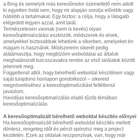
a Bing és semelyik más keresőmotor üzemeltető nem adott
ki egyetlen listát sem, hogy mi alapján sorolja előrébb vagy
hátrébb a tartalmakat. Egy biztos: a célja, hogy a látogató
elégedett legyen azzal, amit talál.
Természetesen vannak (nem is kevés) olyan
keresőoptimalizálási eszközök, módszerek és elvek,
amelyekkel biztosabbak lehetünk a sikerben, amelyeket én
magam is használok. Módszereim sikerét pedig
alátámasztja, hogy megbízóim weboldalai az általuk
meghatározott kulcsszavakra rendre az első találatok között
jelennek meg.
Függetlenül attól, hogy bérelhető weboldal készítésen vagy
saját tulajdonú honlapon gondolkozol – sikereid
megnöveléséhez a keresőoptimalizálást feltétlenül
javaslom.
Havidíjas keresőoptimalizálás eladó tűzifa témában
keresőoptimalizálás
A keresőoptimalizált bérelhető weboldal készítés előnyei
Ha keresőoptimalizált bérelhető weboldal készítés mellett
döntesz, rengeteg időt és pénzt spórolsz meg a project
kezdetén. Ezek az oldalak reszponzívak, van, hogy már