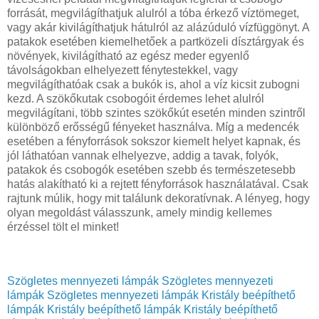
forrását, megvilágíthatjuk alulról a tóba érkező víztömeget,
vagy akár kivilágíthatjuk hátulról az alázúduló vízfüggönyt. A
patakok esetében kiemelhetőek a partközeli dísztárgyak és
növények, kivilágítható az egész meder egyenlő
távolságokban elhelyezett fénytestekkel, vagy
megvilágíthatóak csak a bukók is, ahol a víz kicsit zubogni
kezd. A szökőkutak csobogóit érdemes lehet alulról
megvilágítani, több szintes szökőkút esetén minden szintről
különböző erősségű fényeket használva. Míg a medencék
esetében a fényforrások sokszor kiemelt helyet kapnak, és
jól láthatóan vannak elhelyezve, addig a tavak, folyók,
patakok és csobogók esetében szebb és természetesebb
hatás alakítható ki a rejtett fényforrások használatával. Csak
rajtunk múlik, hogy mit találunk dekoratívnak. A lényeg, hogy
olyan megoldást válasszunk, amely mindig kellemes
érzéssel tölt el minket!
Szögletes mennyezeti lámpák
Szögletes mennyezeti
lámpák
Szögletes mennyezeti lámpák
Kristály beépíthető
lámpák
Kristály beépíthető lámpák
Kristály beépíthető