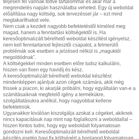
teljesen fel vannak töltve tartalommal és akár már a
megrendelés napján használatba veheted. Egy új weboldal
előállítása nagy költség, sok tervezéssel jár – ezt mind
megtakaríthatod vele.
Nem csak a kezdeti nagyobb befektetéstől kíméled meg
magad, hanem a fenntartási költségektől is. Ha
keresőoptimalizált bérelhető weboldal készítést igényelsz,
nem kell fenntartanod fejlesztői csapatot, a felmerülő
problémák sok esetben a jelzésed nélkül is „maguktól
megoldódnak".
A költségekkel minden esetben előre tudsz kalkulálni,
hiszen van fixen egy havidíj és kész.
A keresőoptimalizált bérelhető weboldal készítést
mindenképpen ajánljuk azon cégek számára, akik még
frissek a piacon, ki akarják próbálni, hogy egyáltalán van-e a
számításaiknak megfelelő igény a termékükre,
szolgáltatásukra anélkül, hogy nagyobbat kellene
befektetniük.
Ugyanakkor kiválóan kiszolgálja azokat a cégeket, akiknek
nincs kapacitásuk nap mint nap foglalkozni a weboldallal –
hiszen fontos tudni, hogy egy weboldalt folyamatosan
gondozni kell. Keresőoptimalizált bérelhető weboldal
készítés esetén havi fix költségért a honlapod folyamatosan