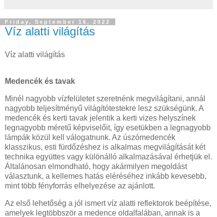
Friday, September 16, 2022
Víz alatti világítás
Víz alatti világítás
Medencék és tavak
Minél nagyobb vízfelületet szeretnénk megvilágítani, annál
nagyobb teljesítményű világítótestekre lesz szükségünk. A
medencék és kerti tavak jelentik a kerti vizes helyszínek
legnagyobb méretű képviselőit, így esetükben a legnagyobb
lámpák közül kell válogatnunk. Az úszómedencék
klasszikus, esti fürdőzéshez is alkalmas megvilágítását két
technika együttes vagy különálló alkalmazásával érhetjük el.
Általánosan elmondható, hogy akármilyen megoldást
választunk, a kellemes hatás eléréséhez inkább kevesebb,
mint több fényforrás elhelyezése az ajánlott.
Az első lehetőség a jól ismert víz alatti reflektorok beépítése,
amelyek legtöbbször a medence oldalfalában, annak is a