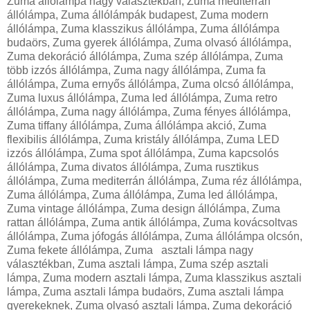
Zuma állólámpa nagy választékban, Zuma mediterrán állólámpa, Zuma állólámpák budapest, Zuma modern állólámpa, Zuma klasszikus állólámpa, Zuma állólámpa budaörs, Zuma gyerek állólámpa, Zuma olvasó állólámpa, Zuma dekoráció állólámpa, Zuma szép állólámpa, Zuma több izzós állólámpa, Zuma nagy állólámpa, Zuma fa állólámpa, Zuma ernyős állólámpa, Zuma olcsó állólámpa, Zuma luxus állólámpa, Zuma led állólámpa, Zuma retro állólámpa, Zuma nagy állólámpa, Zuma fényes állólámpa, Zuma tiffany állólámpa, Zuma állólámpa akció, Zuma flexibilis állólámpa, Zuma kristály állólámpa, Zuma LED izzós állólámpa, Zuma spot állólámpa, Zuma kapcsolós állólámpa, Zuma divatos állólámpa, Zuma rusztikus állólámpa, Zuma mediterrán állólámpa, Zuma réz állólámpa, Zuma állólámpa, Zuma állólámpa, Zuma led állólámpa, Zuma vintage állólámpa, Zuma design állólámpa, Zuma rattan állólámpa, Zuma antik állólámpa, Zuma kovácsoltvas állólámpa, Zuma jófogás állólámpa, Zuma állólámpa olcsón, Zuma fekete állólámpa, Zuma asztali lámpa nagy választékban, Zuma asztali lámpa, Zuma szép asztali lámpa, Zuma modern asztali lámpa, Zuma klasszikus asztali lámpa, Zuma asztali lámpa budaörs, Zuma asztali lámpa gyerekeknek, Zuma olvasó asztali lámpa, Zuma dekoráció asztali lámpa, Zuma kicsi izzós asztali lámpa, Zuma nagy asztali lámpa, Zuma fa asztali lámpa, Zuma ernyős asztali lámpa, Zuma olcsó asztali lámpa, Zuma luxus asztali lámpa, Zuma ledes asztali lámpa, Zuma asztali led lámpa, Zuma nagy asztali lámpa, Zuma elemes asztali lámpa, Zuma gyerek asztali lámpa, Zuma irodai asztali lámpa, Zuma éjjeli asztali lámpa, Zuma íróasztali lámpa, Zuma bank lámpa, Zuma gyermek íróasztali lámpa, Zuma hangulatfény asztali lámpa, Zuma komód asztali lámpa, Zuma csíptetős asztali lámpa, Zuma kerek asztali lámpa, Zuma szögletes asztali lámpa, Zuma kristály asztali lámpa, Zuma led izzós asztali lámpa, Zuma spot asztali lámpa, Zuma kapcsolós asztali lámpa, Zuma divatos asztali lámpa, Zuma üveg asztali lámpa, Zuma kerámia asztali lámpa, Zuma rusztikus asztali lámpa, Zuma mediterrán asztali lámpa, Zuma fali lámpa nagy választékban, Zuma fali lámpa, Zuma antik fali lámpa, Zuma modern fali lámpa, Zuma klasszikus fali lámpa, Zuma fali lámpa budaörs, Zuma gyerek fali lámpa, Zuma olvasó fali lámpa, Zuma dekoráció fali lámpa, Zuma szép fali lámpa, Zuma több izzós fali lámpa, Zuma nagy fali lámpa, Zuma kicsi fali lámpa, Zuma olcsó fali lámpa, Zuma luxus fali lámpa, Zuma led fali lámpa, Zuma fali led lámpa, Zuma fürdőszobai fali lámpa, Zuma fényes fali lámpa, Zuma fali éjjeli lámpa, Zuma retró fali lámpa, Zuma flexibilis fali lámpa, Zuma éjjeli fali lámpa, Zuma gyermek olvasó fali lámpa, Zuma hangulatfény fali lámpa, Zuma csíptetős fali lámpa, Zuma kicsi fali lámpa, Zuma kerek fali lámpa, Zuma szögletes fali lámpa, Zuma kristály fali lámpa, Zuma led izzós fali lámpa, Zuma spot fali lámpa, Zuma kapcsolós fali lámpa, Zuma divatos fali lámpa, Zuma üveg fali lámpa, Zuma kerámia fali lámpa, Zuma rusztikus fali lámpa, Zuma mediterrán fali lámpa, Zuma képmegvilágító fali lámpa, Zuma képmegvilágító fali lámpa led izzóval, Zuma beltéri fali lámpa, Zuma konyhai fali lámpa, Zuma rusztikus fali lámpa, Zuma kristály fali lámpa, Zuma állítható fali lámpa, Zuma design fali lámpa, Zuma húzókapcsolós fali lámpa, Zuma csillár nagy választékban, Zuma csillár , Zuma retró csillár, Zuma modern csillár, Zuma klasszikus csillár, Zuma csillár budaörs, Zuma csillár gyerekeknek, Zuma dekoráció csillár, Zuma szép csillár, Zuma több izzós csillár, Zuma nagy csillár, Zuma fa csillár, Zuma ernyős csillár, Zuma olcsó csillár, Zuma luxus csillár, Zuma led csillár, Zuma online csillár, Zuma fényes csillár, Zuma konyhai csillár, Zuma obi csillár, Zuma flexibilis csillár lámpák, Zuma gyermek csillár lámpák, Zuma hangulatfény csillár lámpák, Zuma kicsi csillár lámpák, Zuma kerek csillár, Zuma szögletes csillár, Zuma kristály csillár, Zuma led izzós csillár, Zuma kovácsoltvas csillár, Zuma divatos csillár, Zuma üveg csillár, Zuma kerámia csillár, Zuma rusztikus csillár, Zuma mediterrán csillár, Zuma kovácsoltvas csillár, Zuma antik csillár, Zuma szarvasi csillár, Zuma bronz csillár, Zuma réz csillár, Zuma gyerekszoba csillár, Zuma függeszték lámpa nagy választékban, Zuma mediterrán függeszték, Zuma nagy függeszték, Zuma modern függeszték, Zuma klasszikus függeszték, Zuma függeszték budaörs, Zuma függeszték gyerekeknek, Zuma dekoráció függeszték lámpa, Zuma szép függeszték lámpa, Zuma több izzós függeszték lámpa, Zuma nagy függeszték lámpa, Zuma hosszú függeszték lámpa, Zuma ernyős függeszték, Zuma olcsó függeszték, Zuma luxus függeszték, Zuma fényes függeszték, Zuma raktárról függeszték, Zuma gyermek függeszték, Zuma hangulatfény függeszték, Zuma kicsi függeszték, Zuma kerek függeszték, Zuma kristály függeszték, Zuma led izzós függeszték, Zuma konyhai függeszték, Zuma divatos függeszték, Zuma üveg függeszték, Zuma lámpa függeszték, Zuma rusztikus lámpa függeszték, Zuma mediterrán lámpa függeszték, Zuma beépíthető lámpa nagy választékban, Zuma beépíthető spot lámpa, Zuma modern beépíthető lámpa, Zuma klasszikus beépíthető lámpa, Zuma beépíthető lámpa budaörs, Zuma beépíthető lámpa, Zuma dekoráció beépíthető lámpa, Zuma szép beépíthető lámpa, Zuma nagy beépíthető lámpa, Zuma olcsó beépíthető lámpa, Zuma luxus beépíthető lámpa, Zuma kristály beépíthető lámpa, Zuma króm beépíthető lámpa, Zuma nagy beépíthető lámpa, Zuma led beépíthető lámpa, Zuma beépíthető led lámpa, Zuma beépíthető kristály lámpa, Zuma beépíthető spot lámpa szett, Zuma beépíthető mennyezeti lámpa, Zuma beépíthető gipsz lámpa, Zuma beépíthető rusztikus lámpa, Zuma beépíthető mediterrán lámpa, Zuma beépíthető kicsi lámpa, Zuma beépíthető kerek lámpa, Zuma beépíthető szögletes lámpa, Zuma beépíthető vízvédett lámpa, Zuma beépíthető fürdőszobai lámpa, Zuma fürdőszobai lámpa nagy választékban, Zuma fürdőszobai lámpa, Zuma fürdőszobai fali lámpa, Zuma fürdőszobai modern lámpa, Zuma fürdőszobai klasszikus lámpa, Zuma fürdőszobai lámpa budaörs, Zuma fürdőszobai mennyezeti lámpa, Zuma fürdőszobai led lámpa, Zuma szép fürdőszobai lámpa, Zuma több izzós fürdőszobai lámpa, Zuma nagy fürdőszobai lámpa, Zuma olcsó fürdőszobai lámpa, Zuma luxus fürdőszobai lámpa, Zuma fürdőszobai lámpa tükör fölé, Zuma fürdőszobai tükör lámpa, Zuma nagy fürdőszobai tükör lámpa, Zuma fényes fürdőszobai mennyezeti lámpa, Zuma fürdőszobai led tükör lámpa, Zuma fürdőszobai bútor lámpa, Zuma IP44 fürdőszobai lámpa, Zuma LED izzós fürdőszobai lámpa, Zuma spot fürdőszobai lámpa, Zuma divatos fürdőszobai lámpa, Zuma beépíthető fürdőszobai spot lámpa, Zuma mediterrán fürdőszobai lámpa, Zuma kicsi fürdőszobai lámpa, Zuma kerek fürdőszobai lámpa, Zuma szögletes fürdőszobai lámpa, Zuma IP56 fürdőszobai lámpa, Zuma gyerek lámpa nagy választékban, Zuma gyerek lámpa, Zuma gyerek mennyezeti lámpa, Zuma modern gyerek lámpa, Zuma gyerek fali lámpa, Zuma gyerek lámpa budaörs, Zuma gyerek éjjeli lámpa, Zuma gyerek lámpa olcsón, Zuma szép gyerek lámpa, Zuma több izzós gyerek lámpa, Zuma nagy gyerek lámpa, Zuma olcsó gyerek lámpa, Zuma gyerek mennyezeti lámpa, Zuma gyerek asztali lámpa, Zuma online gyerek lámpa, Zuma nagy gyerek lámpa, Zuma fényes gyerek lámpa, Zuma gyerek íróasztali lámpa, Zuma színes gyerek lámpa, Zuma kristály lámpa nagy választékban, Zuma kristály lámpa, Zuma szép kristály lámpa, Zuma modern kristály lámpa, Zuma klasszikus kristály lámpa, Zuma kristály lámpa budaörs, Zuma kristály lámpa, Zuma dekoráció kristály lámpa, Zuma szép kristály lámpa, Zuma több izzós kristály lámpa, Zuma nagy kristály lámpa, Zuma olcsó kristály lámpa, Zuma luxus kristály lámpa, Zuma retró kristály lámpa, Zuma online kristály lámpa, Zuma nagy kristály lámpa, Zuma fényes kristály lámpa, Zuma kristály csillár, Zuma kristály spot lámpa, Zuma kristály mennyezeti lámpa, Zuma LED izzós kristály lámpa, Zuma divatos kristály lámpa, Zuma rusztikus kristály lámpa, Zuma mediterrán kristály lámpa, Zuma kicsi kristály lámpa, Zuma kerek kristály lámpa, Zuma szögletes kristály lámpa, Zuma kristály csillár lámpa, Zuma kristály függeszték lámpa, Zuma kristály beépíthető lámpa, Zuma led lámpa nagy választékban, Zuma led lámpa, Zuma led lámpa raktárról, Zuma modern led lámpa, Zuma mennyezeti led lámpa, Zuma led lámpa budaörs, Zuma led spot lámpa, Zuma dekoráció led lámpa, Zuma szép led lámpa, Zuma asztali led lámpa, Zuma nagy led lámpa, Zuma olcsó led lámpa, Zuma luxus led lámpa, Zuma álló led lámpa, Zuma loft led lámpa, Zuma nagy led lámpa, Zuma fényes led lámpák, Zuma raktárról led lámpák, Zuma import led lámpák, Zuma led lámpák, Zuma LED izzós lámpák, Zuma divatos led lámpa, Zuma mennyezeti led lámpa, Zuma antik led lámpa, Zuma kicsi led lámpa, Zuma kerek led lámpa, Zuma szögletes led lámpa, Zuma kristály led lámpa, Zuma led fali lámpa, Zuma led beépíthető lámpa, Zuma led állólámpa, Zuma led asztali lámpa, Zuma led fali lámpa, Zuma led fali gyerek lámpa, Zuma led izzós csillár lámpa, Zuma led izzós függeszték, Zuma csiptetős led lámpa, Zuma led íróasztali lámpa, Zuma led modern függesztékek, Zuma led izzóval szerelt lámpa, Zuma mennyezeti lámpa nagy választékban, Zuma mennyezeti lámpa, Zuma led mennyezeti lámpa, Zuma modern mennyezeti lámpa, Zuma klasszikus mennyezeti lámpa, Zuma mennyezeti lámpa budaörs, Zuma mennyezeti gyerek lámpa, Zuma dekoráció mennyezeti lámpa, Zuma szép mennyezeti lámpa, Zuma több izzós mennyezeti lámpa, Zuma nagy mennyezeti lámpa, Zuma ufó mennyezeti lámpa, Zuma ernyős mennyezeti lámpa, Zuma olcsó mennyezeti lámpa, Zuma luxus mennyezeti lámpa, Zuma ledes mennyezeti lámpa, Zuma online mennyezeti lámpa, Zuma fényes mennyezeti lámpa, Zuma konyhai m