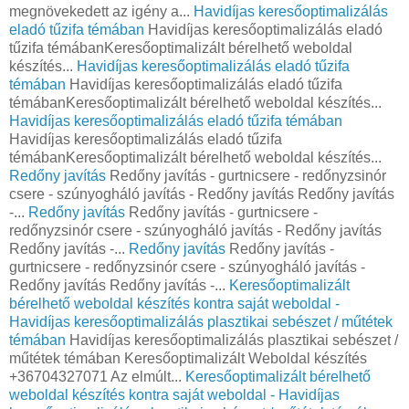
megnövekedett az igény a...
Havidíjas keresőoptimalizálás
eladó tűzifa témában
Havidíjas keresőoptimalizálás eladó
tűzifa témábanKeresőoptimalizált bérelhető weboldal
készítés...
Havidíjas keresőoptimalizálás eladó tűzifa
témában
Havidíjas keresőoptimalizálás eladó tűzifa
témábanKeresőoptimalizált bérelhető weboldal készítés...
Havidíjas keresőoptimalizálás eladó tűzifa témában
Havidíjas keresőoptimalizálás eladó tűzifa
témábanKeresőoptimalizált bérelhető weboldal készítés...
Redőny javítás
Redőny javítás - gurtnicsere - redőnyzsinór
csere - szúnyogháló javítás - Redőny javítás Redőny javítás
-...
Redőny javítás
Redőny javítás - gurtnicsere -
redőnyzsinór csere - szúnyogháló javítás - Redőny javítás
Redőny javítás -...
Redőny javítás
Redőny javítás -
gurtnicsere - redőnyzsinór csere - szúnyogháló javítás -
Redőny javítás Redőny javítás -...
Keresőoptimalizált
bérelhető weboldal készítés kontra saját weboldal -
Havidíjas keresőoptimalizálás plasztikai sebészet / műtétek
témában
Havidíjas keresőoptimalizálás plasztikai sebészet /
műtétek témában Keresőoptimalizált Weboldal készítés
+36704327071 Az elmúlt...
Keresőoptimalizált bérelhető
weboldal készítés kontra saját weboldal - Havidíjas