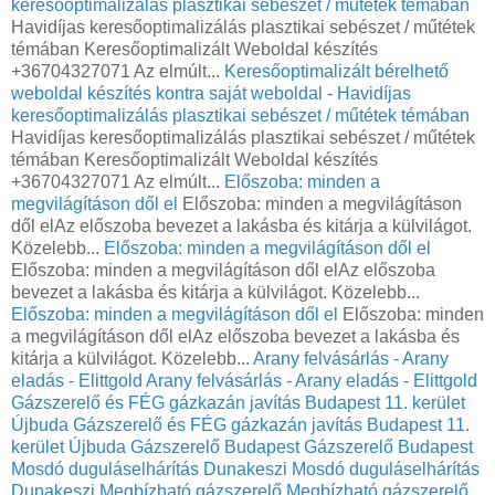
keresőoptimalizálás plasztikai sebészet / műtétek témában
Havidíjas keresőoptimalizálás plasztikai sebészet / műtétek
témában Keresőoptimalizált Weboldal készítés
+36704327071 Az elmúlt...
Keresőoptimalizált bérelhető
weboldal készítés kontra saját weboldal - Havidíjas
keresőoptimalizálás plasztikai sebészet / műtétek témában
Havidíjas keresőoptimalizálás plasztikai sebészet / műtétek
témában Keresőoptimalizált Weboldal készítés
+36704327071 Az elmúlt...
Előszoba: minden a
megvilágításon dől el
Előszoba: minden a megvilágításon
dől elAz előszoba bevezet a lakásba és kitárja a külvilágot.
Közelebb...
Előszoba: minden a megvilágításon dől el
Előszoba: minden a megvilágításon dől elAz előszoba
bevezet a lakásba és kitárja a külvilágot. Közelebb...
Előszoba: minden a megvilágításon dől el
Előszoba: minden
a megvilágításon dől elAz előszoba bevezet a lakásba és
kitárja a külvilágot. Közelebb...
Arany felvásárlás - Arany
eladás - Elittgold
Arany felvásárlás - Arany eladás - Elittgold
Gázszerelő és FÉG gázkazán javítás Budapest 11. kerület
Újbuda
Gázszerelő és FÉG gázkazán javítás Budapest 11.
kerület Újbuda
Gázszerelő Budapest
Gázszerelő Budapest
Mosdó duguláselhárítás Dunakeszi
Mosdó duguláselhárítás
Dunakeszi
Megbízható gázszerelő
Megbízható gázszerelő