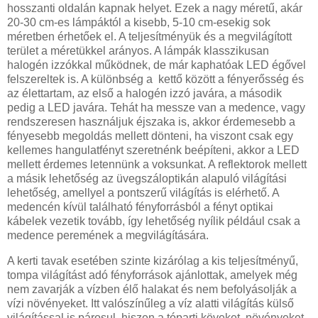
hosszanti oldalán kapnak helyet. Ezek a nagy méretű, akár
20-30 cm-es lámpáktól a kisebb, 5-10 cm-esekig sok
méretben érhetőek el. A teljesítményük és a megvilágított
terület a méretükkel arányos. A lámpák klasszikusan
halogén izzókkal működnek, de már kaphatóak LED égővel
felszereltek is. A különbség a kettő között a fényerősség és
az élettartam, az első a halogén izzó javára, a második
pedig a LED javára. Tehát ha messze van a medence, vagy
rendszeresen használjuk éjszaka is, akkor érdemesebb a
fényesebb megoldás mellett dönteni, ha viszont csak egy
kellemes hangulatfényt szeretnénk beépíteni, akkor a LED
mellett érdemes letennünk a voksunkat. A reflektorok mellett
a másik lehetőség az üvegszáloptikán alapuló világítási
lehetőség, amellyel a pontszerű világítás is elérhető. A
medencén kívül található fényforrásból a fényt optikai
kábelek vezetik tovább, így lehetőség nyílik például csak a
medence peremének a megvilágítására.
A kerti tavak esetében szinte kizárólag a kis teljesítményű,
tompa világítást adó fényforrások ajánlottak, amelyek még
nem zavarják a vízben élő halakat és nem befolyásolják a
vízi növényeket. Itt valószínűleg a víz alatti világítás külső
világítással is párosul, hiszen a tóparti köveket, növényeket