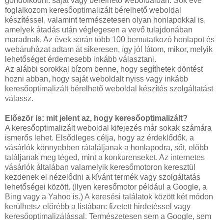
gondolkodni: saját vagy bérelhető weboldalban. Sok éve
foglalkozom keresőoptimalizált bérelhető weboldal
készítéssel, valamint természetesen olyan honlapokkal is,
amelyek átadás után véglegesen a vevő tulajdonában
maradnak. Az évek során több 100 bemutatkozó honlapot és
webáruházat adtam át sikeresen, így jól látom, mikor, melyik
lehetőséget érdemesebb inkább választani.
Az alábbi sorokkal bízom benne, hogy segíthetek döntést
hozni abban, hogy saját weboldalt nyiss vagy inkább
keresőoptimalizált bérelhető weboldal készítés szolgáltatást
válassz.
Először is: mit jelent az, hogy keresőoptimalizált?
A keresőoptimalizált weboldal kifejezés már sokak számára
ismerős lehet. Elsődleges célja, hogy az érdeklődők, a
vásárlók könnyebben rátaláljanak a honlapodra, sőt, előbb
találjanak meg téged, mint a konkurenseket. Az internetes
vásárlók általában valamelyik keresőmotoron keresztül
kezdenek el nézelődni a kívánt termék vagy szolgáltatás
lehetőségei között. (Ilyen keresőmotor például a Google, a
Bing vagy a Yahoo is.) A keresési találatok között két módon
kerülhetsz előrébb a listában: fizetett hirdetéssel vagy
keresőoptimalizálással. Természetesen sem a Google, sem