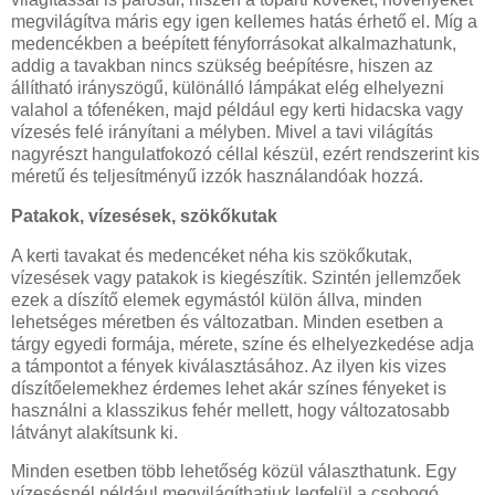
megvilágítva máris egy igen kellemes hatás érhető el. Míg a
medencékben a beépített fényforrásokat alkalmazhatunk,
addig a tavakban nincs szükség beépítésre, hiszen az
állítható irányszögű, különálló lámpákat elég elhelyezni
valahol a tófenéken, majd például egy kerti hidacska vagy
vízesés felé irányítani a mélyben. Mivel a tavi világítás
nagyrészt hangulatfokozó céllal készül, ezért rendszerint kis
méretű és teljesítményű izzók használandóak hozzá.
Patakok, vízesések, szökőkutak
A kerti tavakat és medencéket néha kis szökőkutak,
vízesések vagy patakok is kiegészítik. Szintén jellemzőek
ezek a díszítő elemek egymástól külön állva, minden
lehetséges méretben és változatban. Minden esetben a
tárgy egyedi formája, mérete, színe és elhelyezkedése adja
a támpontot a fények kiválasztásához. Az ilyen kis vizes
díszítőelemekhez érdemes lehet akár színes fényeket is
használni a klasszikus fehér mellett, hogy változatosabb
látványt alakítsunk ki.
Minden esetben több lehetőség közül választhatunk. Egy
vízesésnél például megvilágíthatjuk legfelül a csobogó