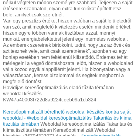
nélkül végtelen módon személyre szabható. Teljesen a saját
ízlésedre szabhatod, olyan extra funkciókat építtethetsz
bele, amilyet csak szeretnél.
Van egy presztízs értéke, hiszen valóban a saját felületedről
van szó, amit megfelelő kivitelezés esetén mindenki értékel,
hiszen egyre többen vannak tisztában azzal, mennyi
munkát, energiabefektetést jelent egy internetes weboldal.
Az emberek szeretnek birtokolni, tudni, hogy „ez az övék és
azt tesznek vele, amit csak szeretnének", azonban ez egy
honlap esetében nem feltétlenül kifizetődő. Érdemes tehát
mérlegelni a végső döntéshozatal előtt, hiszen a weboldalad
vállalkozod egyik alappillérét jelenti. Ha bizonytalan vagy a
választásban, keress bizalommal és segítek meghozni a
megfelelő döntést.
Havidíjas keresőoptimalizálás eladó tűzifa témában
weboldal készítés
KW47a40003f722d8a9224ceeb09a1cb324
Keresőoptimalizált bérelhető weboldal készítés kontra saját
weboldal - Weboldal keresőoptimalizálás Takarítás és klíma
tisztítás témában
Weboldal keresőoptimalizálás Takarítás és
klíma tisztítás témában Keresőoptimalizált Weboldal