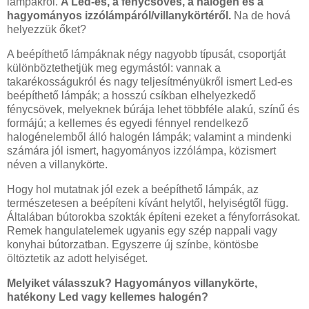
lámpákról.
A Led-es, a fénycsöves, a halogén és a
hagyományos izzólámpáról/villanykörtéről.
Na de hová
helyezzük őket?
A beépíthető lámpáknak négy nagyobb típusát, csoportját
különböztethetjük meg egymástól: vannak a
takarékosságukról és nagy teljesítményükről ismert Led-es
beépíthető lámpák; a hosszú csíkban elhelyezkedő
fénycsövek, melyeknek búrája lehet többféle alakú, színű és
formájú; a kellemes és egyedi fénnyel rendelkező
halogénelemből álló halogén lámpák; valamint a mindenki
számára jól ismert, hagyományos izzólámpa, közismert
néven a villanykörte.
Hogy hol mutatnak jól ezek a beépíthető lámpák, az
természetesen a beépíteni kívánt helytől, helyiségtől függ.
Általában bútorokba szokták építeni ezeket a fényforrásokat.
Remek hangulatelemek ugyanis egy szép nappali vagy
konyhai bútorzatban. Egyszerre új színbe, köntösbe
öltöztetik az adott helyiséget.
Melyiket válasszuk? Hagyományos villanykörte,
hatékony Led vagy kellemes halogén?