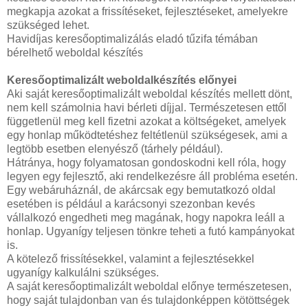
megkapja azokat a frissítéseket, fejlesztéseket, amelyekre
szükséged lehet.
Havidíjas keresőoptimalizálás eladó tűzifa témában
bérelhető weboldal készítés
Keresőoptimalizált weboldalkészítés előnyei
Aki saját keresőoptimalizált weboldal készítés mellett dönt,
nem kell számolnia havi bérleti díjjal. Természetesen ettől
függetlenül meg kell fizetni azokat a költségeket, amelyek
egy honlap működtetéshez feltétlenül szükségesek, ami a
legtöbb esetben elenyésző (tárhely például).
Hátránya, hogy folyamatosan gondoskodni kell róla, hogy
legyen egy fejlesztő, aki rendelkezésre áll probléma esetén.
Egy webáruháznál, de akárcsak egy bemutatkozó oldal
esetében is például a karácsonyi szezonban kevés
vállalkozó engedheti meg magának, hogy napokra leáll a
honlap. Ugyanígy teljesen tönkre teheti a futó kampányokat
is.
A kötelező frissítésekkel, valamint a fejlesztésekkel
ugyanígy kalkulálni szükséges.
A saját keresőoptimalizált weboldal előnye természetesen,
hogy saját tulajdonban van és tulajdonképpen kötöttségek