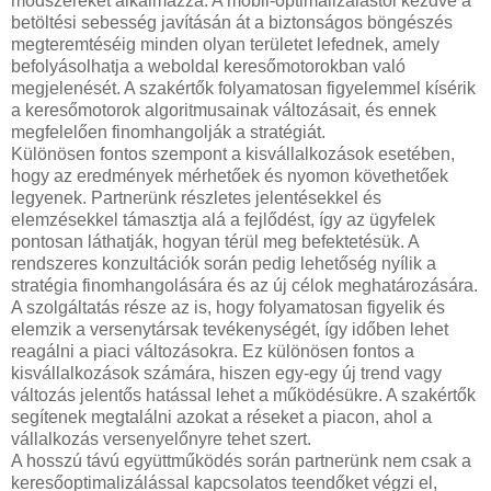
módszereket alkalmazza. A mobil-optimalizálástól kezdve a
betöltési sebesség javításán át a biztonságos böngészés
megteremtéséig minden olyan területet lefednek, amely
befolyásolhatja a weboldal keresőmotorokban való
megjelenését. A szakértők folyamatosan figyelemmel kísérik
a keresőmotorok algoritmusainak változásait, és ennek
megfelelően finomhangolják a stratégiát.
Különösen fontos szempont a kisvállalkozások esetében,
hogy az eredmények mérhetőek és nyomon követhetőek
legyenek. Partnerünk részletes jelentésekkel és
elemzésekkel támasztja alá a fejlődést, így az ügyfelek
pontosan láthatják, hogyan térül meg befektetésük. A
rendszeres konzultációk során pedig lehetőség nyílik a
stratégia finomhangolására és az új célok meghatározására.
A szolgáltatás része az is, hogy folyamatosan figyelik és
elemzik a versenytársak tevékenységét, így időben lehet
reagálni a piaci változásokra. Ez különösen fontos a
kisvállalkozások számára, hiszen egy-egy új trend vagy
változás jelentős hatással lehet a működésükre. A szakértők
segítenek megtalálni azokat a réseket a piacon, ahol a
vállalkozás versenyelőnyre tehet szert.
A hosszú távú együttműködés során partnerünk nem csak a
keresőoptimalizálással kapcsolatos teendőket végzi el,