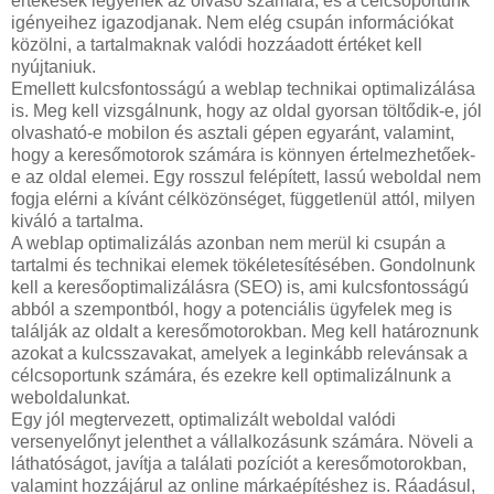
értékesek legyenek az olvasó számára, és a célcsoportunk
igényeihez igazodjanak. Nem elég csupán információkat
közölni, a tartalmaknak valódi hozzáadott értéket kell
nyújtaniuk.
Emellett kulcsfontosságú a weblap technikai optimalizálása
is. Meg kell vizsgálnunk, hogy az oldal gyorsan töltődik-e, jól
olvasható-e mobilon és asztali gépen egyaránt, valamint,
hogy a keresőmotorok számára is könnyen értelmezhetőek-
e az oldal elemei. Egy rosszul felépített, lassú weboldal nem
fogja elérni a kívánt célközönséget, függetlenül attól, milyen
kiváló a tartalma.
A weblap optimalizálás azonban nem merül ki csupán a
tartalmi és technikai elemek tökéletesítésében. Gondolnunk
kell a keresőoptimalizálásra (SEO) is, ami kulcsfontosságú
abból a szempontból, hogy a potenciális ügyfelek meg is
találják az oldalt a keresőmotorokban. Meg kell határoznunk
azokat a kulcsszavakat, amelyek a leginkább relevánsak a
célcsoportunk számára, és ezekre kell optimalizálnunk a
weboldalunkat.
Egy jól megtervezett, optimalizált weboldal valódi
versenyelőnyt jelenthet a vállalkozásunk számára. Növeli a
láthatóságot, javítja a találati pozíciót a keresőmotorokban,
valamint hozzájárul az online márkaépítéshez is. Ráadásul,