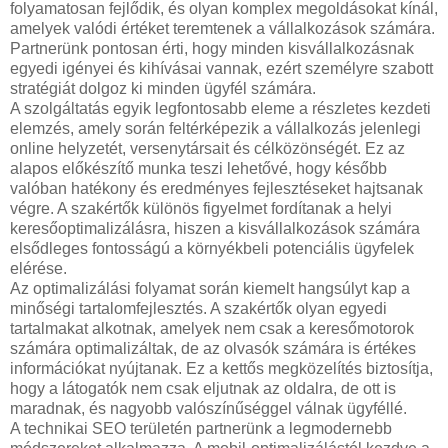
folyamatosan fejlődik, és olyan komplex megoldásokat kínál,
amelyek valódi értéket teremtenek a vállalkozások számára.
Partnerünk pontosan érti, hogy minden kisvállalkozásnak
egyedi igényei és kihívásai vannak, ezért személyre szabott
stratégiát dolgoz ki minden ügyfél számára.
A szolgáltatás egyik legfontosabb eleme a részletes kezdeti
elemzés, amely során feltérképezik a vállalkozás jelenlegi
online helyzetét, versenytársait és célközönségét. Ez az
alapos előkészítő munka teszi lehetővé, hogy később
valóban hatékony és eredményes fejlesztéseket hajtsanak
végre. A szakértők különös figyelmet fordítanak a helyi
keresőoptimalizálásra, hiszen a kisvállalkozások számára
elsődleges fontosságú a környékbeli potenciális ügyfelek
elérése.
Az optimalizálási folyamat során kiemelt hangsúlyt kap a
minőségi tartalomfejlesztés. A szakértők olyan egyedi
tartalmakat alkotnak, amelyek nem csak a keresőmotorok
számára optimalizáltak, de az olvasók számára is értékes
információkat nyújtanak. Ez a kettős megközelítés biztosítja,
hogy a látogatók nem csak eljutnak az oldalra, de ott is
maradnak, és nagyobb valószínűséggel válnak ügyféllé.
A technikai SEO területén partnerünk a legmodernebb