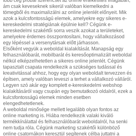
több cég próbál szerencsét az online értékesítés világában,
ám csak keveseknek sikerül valóban kiemelkedni a
tömegből és maximalizálni az online jelenlét előnyeit. Mik
azok a kulcsfontosságú elemek, amelyekre egy sikeres e-
kereskedelmi stratégiának épülnie kell? Cégünk e-
kereskedelmi szakértői sorra veszik azokat a területeket,
amelyekre érdemes összpontosítani, hogy vállalkozásod
egy lépéssel a versenytársak előtt járhasson.
Elsőként vegyük a weboldal kialakítását. Manapság egy
felhasználóbarát, mobilbarát és keresőoptimalizált weboldal
nélkül elképzelhetetlen a sikeres online jelenlét. Cégünk
tapasztalt csapata rendelkezik a szükséges tudással és
kreativitással ahhoz, hogy egy olyan weboldalt tervezzen és
építsen, amely valóban leveszi a terhet a vállalkozó válláról.
Legyen szó akár egy komplett e-kereskedelmi webshop
kialakításáról vagy csupán egy bemutatkozó oldalról, ezek a
kulcsfontosságú elemek minden esetben
elengedhetetlenek.
A weboldal minősége mellett legalább olyan fontos az
online marketing is. Hiába rendelkezik valaki kiváló
termékkínálattal és felhasználóbarát weboldalról, ha senki
nem tudja róla. Cégünk marketing szakértői különböző
online csatornákon keresztül segítenek célba juttatni a