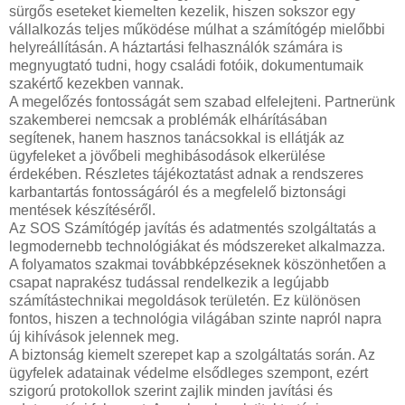
sürgős eseteket kiemelten kezelik, hiszen sokszor egy
vállalkozás teljes működése múlhat a számítógép mielőbbi
helyreállításán. A háztartási felhasználók számára is
megnyugtató tudni, hogy családi fotóik, dokumentumaik
szakértő kezekben vannak.
A megelőzés fontosságát sem szabad elfelejteni. Partnerünk
szakemberei nemcsak a problémák elhárításában
segítenek, hanem hasznos tanácsokkal is ellátják az
ügyfeleket a jövőbeli meghibásodások elkerülése
érdekében. Részletes tájékoztatást adnak a rendszeres
karbantartás fontosságáról és a megfelelő biztonsági
mentések készítéséről.
Az SOS Számítógép javítás és adatmentés szolgáltatás a
legmodernebb technológiákat és módszereket alkalmazza.
A folyamatos szakmai továbbképzéseknek köszönhetően a
csapat naprakész tudással rendelkezik a legújabb
számítástechnikai megoldások területén. Ez különösen
fontos, hiszen a technológia világában szinte napról napra
új kihívások jelennek meg.
A biztonság kiemelt szerepet kap a szolgáltatás során. Az
ügyfelek adatainak védelme elsődleges szempont, ezért
szigorú protokollok szerint zajlik minden javítási és