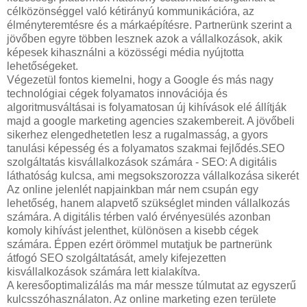
célközönséggel való kétirányú kommunikációra, az
élményteremtésre és a márkaépítésre. Partnerünk szerint a
jövőben egyre többen lesznek azok a vállalkozások, akik
képesek kihasználni a közösségi média nyújtotta
lehetőségeket.
Végezetül fontos kiemelni, hogy a Google és más nagy
technológiai cégek folyamatos innovációja és
algoritmusváltásai is folyamatosan új kihívások elé állítják
majd a google marketing agencies szakembereit. A jövőbeli
sikerhez elengedhetetlen lesz a rugalmasság, a gyors
tanulási képesség és a folyamatos szakmai fejlődés.SEO
szolgáltatás kisvállalkozások számára - SEO: A digitális
láthatóság kulcsa, ami megsokszorozza vállalkozása sikerét
Az online jelenlét napjainkban már nem csupán egy
lehetőség, hanem alapvető szükséglet minden vállalkozás
számára. A digitális térben való érvényesülés azonban
komoly kihívást jelenthet, különösen a kisebb cégek
számára. Éppen ezért örömmel mutatjuk be partnerünk
átfogó SEO szolgáltatását, amely kifejezetten
kisvállalkozások számára lett kialakítva.
A keresőoptimalizálás ma már messze túlmutat az egyszerű
kulcsszóhasználaton. Az online marketing ezen területe