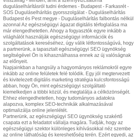
visszavág - Minden, amit a szennyvízcsatorna
duguláselhárításról tudni érdemes - Budapest - Farkasrét -
SOS Duguláselhárítás gyorsszolgálat - Duguláselhárítás
Budapest és Pest megye - Duguláselhárítás falbontás nélkül
azonnal Az egészségügyi ágazat digitális térfoglalása ma
már elengedhetetlen. Ahogy a fogyasztók egyre inkább a
világhálót használják egészségügyi információk és
szolgáltatások kereséséhez, úgy válik létfontosságúvá, hogy
a partnerünk, a tapasztalt egészségügyi SEO ügynökség
segítségével Ön is kihasználhassa ennek az új valóságnak
az előnyeit.
Napjainkban a hangsúly a hagyományos reklámokról egyre
inkább az online felületek felé tolódik. Egy jól megtervezett
és kivitelezett digitális marketing stratégia kulcsfontosságú
abban, hogy Ön, mint egészségügyi szolgáltató
kiemelkedjen a többi közül, és megtalálja a célközönségét.
Ehhez elengedhetetlen, hogy tudományos adatokra
alapozva, komplex SEO-technikák alkalmazásával
optimalizálja online jelenlétét.
Partnerünk, az egészségügyi SEO ügynökség szakértő
csapata ezt a feladatot vállalja magára. Tudják, hogy az
egészségügyi szektor különleges kihívásokkal néz szembe
az online láthatóság és kereshetőség terén. Ezért egyedi, az