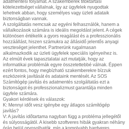
adatmentési folyamat. A szakemberek titoktartási
kötelezettséget vállalnak, így az ügyfelek nyugodtak
lehetnek abban, hogy személyes vagy üzleti adataik
biztonságban vannak.
A szolgáltatás nemcsak az egyéni felhasználók, hanem a
vállalkozások számára is ideális megoldást jelent. A cégek
különösen értékelik a gyors reagálást és a professzionális
hozzáállást, hiszen számukra az állásidő jelentős anyagi
veszteséget jelenthet. Partnerünk rugalmasan
alkalmazkodik az üzleti ügyfelek speciális igényeihez is.
Az elmúlt évek tapasztalatai azt mutatják, hogy az
informatikai problémák egyre összetettebbé válnak. Éppen
ezért fontos, hogy megbízható szakemberekre bízzuk
eszközeink javítását és adataink mentését. Az SOS
Számítógép javítás és adatmentés szolgáltatás ezt a
biztonságot és professzionalizmust garantálja minden
ügyfele számára.
Gyakori kérdések és válaszok:
K: Mennyi időt vesz igénybe egy átlagos számítógép
javítás?
V: A javítás időtartama nagyban függ a probléma jellegétől
és súlyosságától. A kisebb szoftveres hibák gyakran néhány
órán belül orvosolhatók, míg a komolyabb hardveres