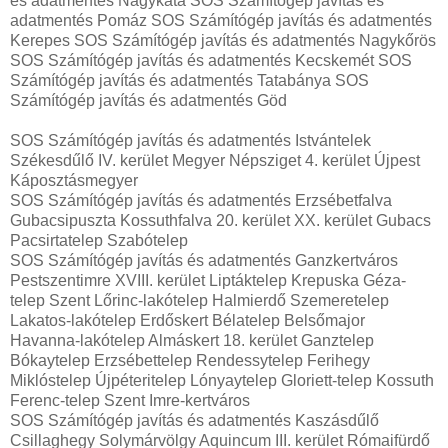
és adatmentés Nagykáta SOS Számítógép javítás és
adatmentés Pomáz SOS Számítógép javítás és adatmentés
Kerepes SOS Számítógép javítás és adatmentés Nagykőrös
SOS Számítógép javítás és adatmentés Kecskemét SOS
Számítógép javítás és adatmentés Tatabánya SOS
Számítógép javítás és adatmentés Göd
SOS Számítógép javítás és adatmentés Istvántelek
Székesdűlő IV. kerület Megyer Népsziget 4. kerület Újpest
Káposztásmegyer
SOS Számítógép javítás és adatmentés Erzsébetfalva
Gubacsipuszta Kossuthfalva 20. kerület XX. kerület Gubacs
Pacsirtatelep Szabótelep
SOS Számítógép javítás és adatmentés Ganzkertváros
Pestszentimre XVIII. kerület Liptáktelep Krepuska Géza-
telep Szent Lőrinc-lakótelep Halmierdő Szemeretelep
Lakatos-lakótelep Erdőskert Bélatelep Belsőmajor
Havanna-lakótelep Almáskert 18. kerület Ganztelep
Bókaytelep Erzsébettelep Rendessytelep Ferihegy
Miklóstelep Újpéteritelep Lónyaytelep Gloriett-telep Kossuth
Ferenc-telep Szent Imre-kertváros
SOS Számítógép javítás és adatmentés Kaszásdűlő
Csillaghegy Solymárvölgy Aquincum III. kerület Rómaifürdő