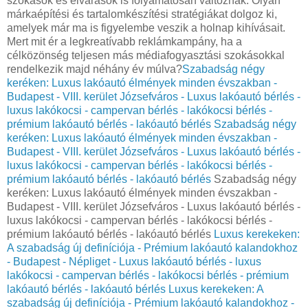
szokások és elvárások is folyamatosan változnak. Olyan
márkaépítési és tartalomkészítési stratégiákat dolgoz ki,
amelyek már ma is figyelembe veszik a holnap kihívásait.
Mert mit ér a legkreatívabb reklámkampány, ha a
célközönség teljesen más médiafogyasztási szokásokkal
rendelkezik majd néhány év múlva?
Szabadság négy
keréken: Luxus lakóautó élmények minden évszakban -
Budapest - VIII. kerület Józsefváros - Luxus lakóautó bérlés -
luxus lakókocsi - campervan bérlés - lakókocsi bérlés -
prémium lakóautó bérlés - lakóautó bérlés
Szabadság négy
keréken: Luxus lakóautó élmények minden évszakban -
Budapest - VIII. kerület Józsefváros - Luxus lakóautó bérlés -
luxus lakókocsi - campervan bérlés - lakókocsi bérlés -
prémium lakóautó bérlés - lakóautó bérlés
Szabadság négy
keréken: Luxus lakóautó élmények minden évszakban -
Budapest - VIII. kerület Józsefváros - Luxus lakóautó bérlés -
luxus lakókocsi - campervan bérlés - lakókocsi bérlés -
prémium lakóautó bérlés - lakóautó bérlés
Luxus kerekeken:
A szabadság új definíciója - Prémium lakóautó kalandokhoz
- Budapest - Népliget - Luxus lakóautó bérlés - luxus
lakókocsi - campervan bérlés - lakókocsi bérlés - prémium
lakóautó bérlés - lakóautó bérlés
Luxus kerekeken: A
szabadság új definíciója - Prémium lakóautó kalandokhoz -