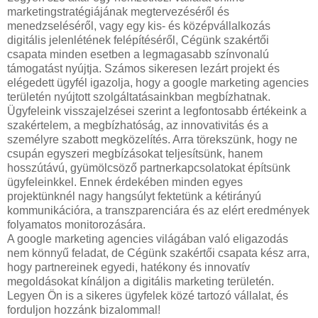
marketingstratégiájának megtervezéséről és
menedzseléséről, vagy egy kis- és középvállalkozás
digitális jelenlétének felépítéséről, Cégünk szakértői
csapata minden esetben a legmagasabb színvonalú
támogatást nyújtja. Számos sikeresen lezárt projekt és
elégedett ügyfél igazolja, hogy a google marketing agencies
területén nyújtott szolgáltatásainkban megbízhatnak.
Ügyfeleink visszajelzései szerint a legfontosabb értékeink a
szakértelem, a megbízhatóság, az innovativitás és a
személyre szabott megközelítés. Arra törekszünk, hogy ne
csupán egyszeri megbízásokat teljesítsünk, hanem
hosszútávú, gyümölcsöző partnerkapcsolatokat építsünk
ügyfeleinkkel. Ennek érdekében minden egyes
projektünknél nagy hangsúlyt fektetünk a kétirányú
kommunikációra, a transzparenciára és az elért eredmények
folyamatos monitorozására.
A google marketing agencies világában való eligazodás
nem könnyű feladat, de Cégünk szakértői csapata kész arra,
hogy partnereinek egyedi, hatékony és innovatív
megoldásokat kínáljon a digitális marketing területén.
Legyen Ön is a sikeres ügyfelek közé tartozó vállalat, és
forduljon hozzánk bizalommal!