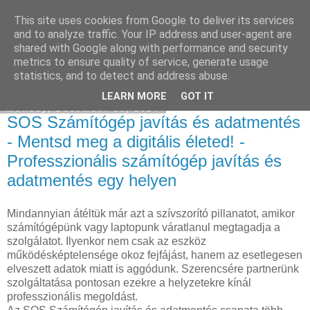
This site uses cookies from Google to deliver its services
Facebook online marketing
and to analyze traffic. Your IP address and user-agent are
shared with Google along with performance and security
metrics to ensure quality of service, generate usage
statistics, and to detect and address abuse.
▼
LEARN MORE
GOT IT
Monday, December 30, 2024
SOS Számítógép javítás és adatmentés
- Mentsd meg a digitális életed! -
Professzionális számítógép javítás és
adatmentés egy helyen
Mindannyian átéltük már azt a szívszorító pillanatot, amikor
számítógépünk vagy laptopunk váratlanul megtagadja a
szolgálatot. Ilyenkor nem csak az eszköz
működésképtelensége okoz fejfájást, hanem az esetlegesen
elveszett adatok miatt is aggódunk. Szerencsére partnerünk
szolgáltatása pontosan ezekre a helyzetekre kínál
professzionális megoldást.