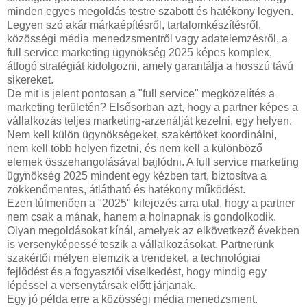
minden egyes megoldás testre szabott és hatékony legyen.
Legyen szó akár márkaépítésről, tartalomkészítésről,
közösségi média menedzsmentről vagy adatelemzésről, a
full service marketing ügynökség 2025 képes komplex,
átfogó stratégiát kidolgozni, amely garantálja a hosszú távú
sikereket.
De mit is jelent pontosan a "full service" megközelítés a
marketing területén? Elsősorban azt, hogy a partner képes a
vállalkozás teljes marketing-arzenálját kezelni, egy helyen.
Nem kell külön ügynökségeket, szakértőket koordinálni,
nem kell több helyen fizetni, és nem kell a különböző
elemek összehangolásával bajlódni. A full service marketing
ügynökség 2025 mindent egy kézben tart, biztosítva a
zökkenőmentes, átlátható és hatékony működést.
Ezen túlmenően a "2025" kifejezés arra utal, hogy a partner
nem csak a mának, hanem a holnapnak is gondolkodik.
Olyan megoldásokat kínál, amelyek az elkövetkező években
is versenyképessé teszik a vállalkozásokat. Partnerünk
szakértői mélyen elemzik a trendeket, a technológiai
fejlődést és a fogyasztói viselkedést, hogy mindig egy
lépéssel a versenytársak előtt járjanak.
Egy jó példa erre a közösségi média menedzsment.