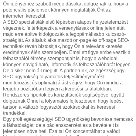
Ön igényeihez szabott megoldásokat dolgoznak ki, hogy a
potenciális páciensek könnyen megtalálják Önt az
interneten keresztül.
A SEO specialisták első lépésben alapos helyzetelemzést
végeznek, feltérképezik a versenytársak online jelenlétét,
majd erre építve kidolgozzák a legoptimálisabb kulcsszó-
stratégiát. Az általuk alkalmazott on-page és off-page SEO-
technikák révén biztosítják, hogy Ön a releváns keresési
eredmények élén szerepeljen. Emellett figyelembe veszik a
felhasználói élmény szempontjait is, hogy a weboldal
könnyen navigálható, informatív és felhasználóbarát legyen.
De a siker nem áll meg itt. A partnerünk, az egészségügyi
SEO ügynökség folyamatos teljesítménymérést,
monitorozást és optimalizálást végez, hogy Ön mindig a
legjobb pozícióban legyen a keresési találatokban.
Rendszeres riportok és konzultációk segítségével együtt
dolgoznak Önnel a folyamatos fejlesztésen, hogy lépést
tartson a változó fogyasztói szokásokkal és keresési
trendekkel.
Egy profi egészségügyi SEO ügynökség bevonása nemcsak
a láthatóságát, de a páciensszerzést és a bevételeit is
jelentősen növelheti. Ezáltal Ön koncentrálhat a valódi