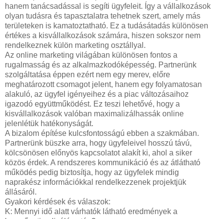
hanem tanácsadással is segíti ügyfeleit. Így a vállalkozások
olyan tudásra és tapasztalatra tehetnek szert, amely más
területeken is kamatoztatható. Ez a tudásátadás különösen
értékes a kisvállalkozások számára, hiszen sokszor nem
rendelkeznek külön marketing osztállyal.
Az online marketing világában különösen fontos a
rugalmasság és az alkalmazkodóképesség. Partnerünk
szolgáltatása éppen ezért nem egy merev, előre
meghatározott csomagot jelent, hanem egy folyamatosan
alakuló, az ügyfel igényeihez és a piac változásaihoz
igazodó együttműködést. Ez teszi lehetővé, hogy a
kisvállalkozások valóban maximalizálhassák online
jelenlétük hatékonyságát.
A bizalom építése kulcsfontosságú ebben a szakmában.
Partnerünk büszke arra, hogy ügyfeleivel hosszú távú,
kölcsönösen előnyös kapcsolatot alakít ki, ahol a siker
közös érdek. A rendszeres kommunikáció és az átlátható
működés pedig biztosítja, hogy az ügyfelek mindig
naprakész információkkal rendelkezzenek projektjük
állásáról.
Gyakori kérdések és válaszok:
K: Mennyi idő alatt várhatók látható eredmények a