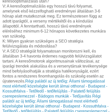
keresőoptimalizálás után?
V: A keresőoptimalizálás egy hosszú távú folyamat,
amelynek első kézzelfogható eredményei általában 3-6
hónap alatt mutatkoznak meg. Ez természetesen függ az
adott iparágtól, a verseny mértékétől és a kiindulási
állapottól. A fenntartható, hosszú távú eredmények
eléréséhez minimum 6-12 hónapos következetes munkára
van szükség.
K: Milyen gyakran szükséges a SEO stratégia
felülvizsgálata és módosítása?
V: A SEO stratégiát folyamatosan monitorozni kell, és
általában 3-4 havonta érdemes nagyobb felülvizsgálatot
tartani. A keresőmotorok algoritmusainak változásai, az
iparági trendek alakulása és a versenytársak tevékenysége
mind befolyásolhatják a stratégia hatékonyságát, ezért
fontos a rendszeres finomhangolás és szükség esetén az
újratervezés.
Régi palától az új tetőig: Állami támogatással
most elérhető közelségbe került álmai otthona! - Budapest -
Kossuthfalva - Tetőfedő - tetőfelújítás - Palatető felújítás
cserepeslemezzel - Bádogos munkák - Tetőjavítás
Régi
palától az új tetőig: Állami támogatással most elérhető
közelségbe került álmai otthona! - Budapest - Kossuthfalva -
Tetőfedő - tetőfelújítás - Palatető felújítás cserepeslemezzel -