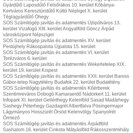
Gyárdűlő Laposdűlő Felsőrákos 10. kerület Kőbánya-
Kertváros Keresztúridűlő Kúttó Népliget X. kerület
Téglagyárdűlő Óhegy
SOS Számítógép javítás és adatmentés Újlipótváros 13.
kerület Vizafogó XIII. kerület Angyalföld Göncz Árpád
városközpont Népsziget
SOS Számítógép javítás és adatmentés XV. kerület
Pestújhely Rákospalota Újpalota 15. kerület
SOS Számítógép javítás és adatmentés VI. kerület
Terézváros 6. kerület
SOS Számítógép javítás és adatmentés Wekerletelep XIX.
kerület 19. kerület Kispest
SOS Számítógép javítás és adatmentés XXII. kerület Baross
Gábor-telep Nagytétény Budafok 22. kerület Budatétény
SOS Számítógép javítás és adatmentés Kőérberek
Szentimreváros Dobogó Kamaraerdő Nádorkert 11. kerület
Infopark XI. kerület Gellérthegy Kelenföld Sasad Madárhegy
Sashegy Péterhegy Gazdagrét Albertfalva Pösingermajor
Lágymányos Hosszúrét Örsöd Kelenvölgy Spanyolrét
Őrmező
SOS Számítógép javítás és adatmentés Árpádföld
Sashalom 16. kerület Cinkota Mátyásföld Rákosszentmihály