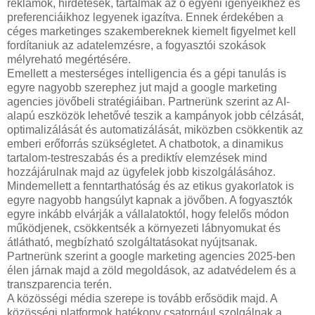
reklámok, hirdetések, tartalmak az ő egyéni igényeikhez és
preferenciáikhoz legyenek igazítva. Ennek érdekében a
céges marketinges szakembereknek kiemelt figyelmet kell
fordítaniuk az adatelemzésre, a fogyasztói szokások
mélyreható megértésére.
Emellett a mesterséges intelligencia és a gépi tanulás is
egyre nagyobb szerephez jut majd a google marketing
agencies jövőbeli stratégiáiban. Partnerünk szerint az AI-
alapú eszközök lehetővé teszik a kampányok jobb célzását,
optimalizálását és automatizálását, miközben csökkentik az
emberi erőforrás szükségletet. A chatbotok, a dinamikus
tartalom-testreszabás és a prediktív elemzések mind
hozzájárulnak majd az ügyfelek jobb kiszolgálásához.
Mindemellett a fenntarthatóság és az etikus gyakorlatok is
egyre nagyobb hangsúlyt kapnak a jövőben. A fogyasztók
egyre inkább elvárják a vállalatoktól, hogy felelős módon
működjenek, csökkentsék a környezeti lábnyomukat és
átlátható, megbízható szolgáltatásokat nyújtsanak.
Partnerünk szerint a google marketing agencies 2025-ben
élen járnak majd a zöld megoldások, az adatvédelem és a
transzparencia terén.
A közösségi média szerepe is tovább erősödik majd. A
közösségi platformok hatékony csatornául szolgálnak a