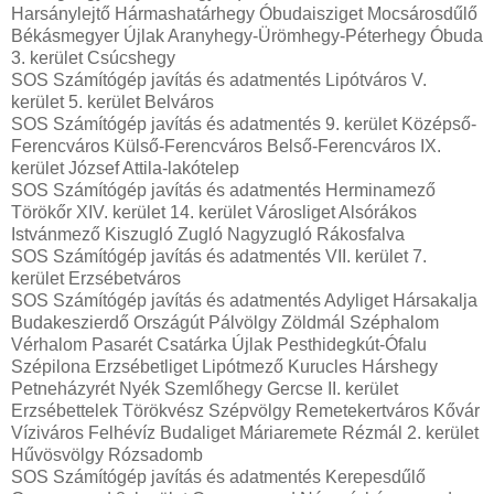
Harsánylejtő Hármashatárhegy Óbudaisziget Mocsárosdűlő
Békásmegyer Újlak Aranyhegy-Ürömhegy-Péterhegy Óbuda
3. kerület Csúcshegy
SOS Számítógép javítás és adatmentés Lipótváros V.
kerület 5. kerület Belváros
SOS Számítógép javítás és adatmentés 9. kerület Középső-
Ferencváros Külső-Ferencváros Belső-Ferencváros IX.
kerület József Attila-lakótelep
SOS Számítógép javítás és adatmentés Herminamező
Törökőr XIV. kerület 14. kerület Városliget Alsórákos
Istvánmező Kiszugló Zugló Nagyzugló Rákosfalva
SOS Számítógép javítás és adatmentés VII. kerület 7.
kerület Erzsébetváros
SOS Számítógép javítás és adatmentés Adyliget Hársakalja
Budakeszierdő Országút Pálvölgy Zöldmál Széphalom
Vérhalom Pasarét Csatárka Újlak Pesthidegkút-Ófalu
Szépilona Erzsébetliget Lipótmező Kurucles Hárshegy
Petneházyrét Nyék Szemlőhegy Gercse II. kerület
Erzsébettelek Törökvész Szépvölgy Remetekertváros Kővár
Víziváros Felhévíz Budaliget Máriaremete Rézmál 2. kerület
Hűvösvölgy Rózsadomb
SOS Számítógép javítás és adatmentés Kerepesdűlő