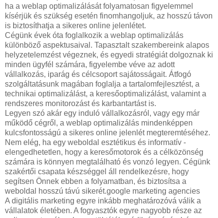
ha a weblap optimalizálását folyamatosan figyelemmel
kísérjük és szükség esetén finomhangoljuk, az hosszú távon
is biztosíthatja a sikeres online jelenlétet.
Cégünk évek óta foglalkozik a weblap optimalizálás
különböző aspektusaival. Tapasztalt szakembereink alapos
helyzetelemzést végeznek, és egyedi stratégiát dolgoznak ki
minden ügyfél számára, figyelembe véve az adott
vállalkozás, iparág és célcsoport sajátosságait. Átfogó
szolgáltatásunk magában foglalja a tartalomfejlesztést, a
technikai optimalizálást, a keresőoptimalizálást, valamint a
rendszeres monitorozást és karbantartást is.
Legyen szó akár egy induló vállalkozásról, vagy egy már
működő cégről, a weblap optimalizálás mindenképpen
kulcsfontosságú a sikeres online jelenlét megteremtéséhez.
Nem elég, ha egy weboldal esztétikus és informatív -
elengedhetetlen, hogy a keresőmotorok és a célközönség
számára is könnyen megtalálható és vonzó legyen. Cégünk
szakértői csapata készséggel áll rendelkezésre, hogy
segítsen Önnek ebben a folyamatban, és biztosítsa a
weboldal hosszú távú sikerét.google marketing agencies
A digitális marketing egyre inkább meghatározóvá válik a
vállalatok életében. A fogyasztók egyre nagyobb része az