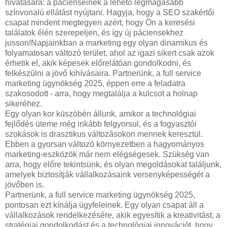
hivatására: a pácienseinek a lehető legmagasabb
színvonalú ellátást nyújtani. Hagyja, hogy a SEO szakértői
csapat mindent megtegyen azért, hogy Ön a keresési
találatok élén szerepeljen, és így új páciensekhez
jusson!Napjainkban a marketing egy olyan dinamikus és
folyamatosan változó terület, ahol az igazi sikert csak azok
érhetik el, akik képesek előrelátóan gondolkodni, és
felkészülni a jövő kihívásaira. Partnerünk, a full service
marketing ügynökség 2025, éppen erre a feladatra
szakosodott - arra, hogy megtalálja a kulcsot a holnap
sikeréhez.
Egy olyan kor küszöbén állunk, amikor a technológiai
fejlődés üteme még inkább felgyorsul, és a fogyasztói
szokások is drasztikus változásokon mennek keresztül.
Ebben a gyorsan változó környezetben a hagyományos
marketing-eszközök már nem elégségesek. Szükség van
arra, hogy előre tekintsünk, és olyan megoldásokat találjunk,
amelyek biztosítják vállalkozásaink versenyképességét a
jövőben is.
Partnerünk, a full service marketing ügynökség 2025,
pontosan ezt kínálja ügyfeleinek. Egy olyan csapat áll a
vállalkozások rendelkezésére, akik egyesítik a kreativitást, a
stratégiai gondolkodást és a technológiai innovációt, hogy