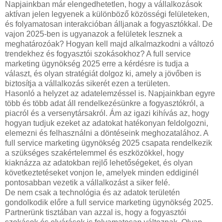
Napjainkban már elengedhetetlen, hogy a vállalkozások
aktívan jelen legyenek a különböző közösségi felületeken,
és folyamatosan interakcióban álljanak a fogyasztókkal. De
vajon 2025-ben is ugyanazok a felületek lesznek a
meghatározóak? Hogyan kell majd alkalmazkodni a változó
trendekhez és fogyasztói szokásokhoz? A full service
marketing ügynökség 2025 erre a kérdésre is tudja a
választ, és olyan stratégiát dolgoz ki, amely a jövőben is
biztosítja a vállalkozás sikerét ezen a területen.
Hasonló a helyzet az adatelemzéssel is. Napjainkban egyre
több és több adat áll rendelkezésünkre a fogyasztókról, a
piacról és a versenytársakról. Ám az igazi kihívás az, hogy
hogyan tudjuk ezeket az adatokat hatékonyan feldolgozni,
elemezni és felhasználni a döntéseink meghozatalához. A
full service marketing ügynökség 2025 csapata rendelkezik
a szükséges szakértelemmel és eszközökkel, hogy
kiaknázza az adatokban rejlő lehetőségeket, és olyan
következtetéseket vonjon le, amelyek minden eddiginél
pontosabban vezetik a vállalkozást a siker felé.
De nem csak a technológia és az adatok területén
gondolkodik előre a full service marketing ügynökség 2025.
Partnerünk tisztában van azzal is, hogy a fogyasztói