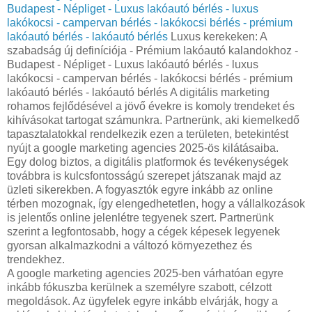
Budapest - Népliget - Luxus lakóautó bérlés - luxus
lakókocsi - campervan bérlés - lakókocsi bérlés - prémium
lakóautó bérlés - lakóautó bérlés
Luxus kerekeken: A
szabadság új definíciója - Prémium lakóautó kalandokhoz -
Budapest - Népliget - Luxus lakóautó bérlés - luxus
lakókocsi - campervan bérlés - lakókocsi bérlés - prémium
lakóautó bérlés - lakóautó bérlés A digitális marketing
rohamos fejlődésével a jövő évekre is komoly trendeket és
kihívásokat tartogat számunkra. Partnerünk, aki kiemelkedő
tapasztalatokkal rendelkezik ezen a területen, betekintést
nyújt a google marketing agencies 2025-ös kilátásaiba.
Egy dolog biztos, a digitális platformok és tevékenységek
továbbra is kulcsfontosságú szerepet játszanak majd az
üzleti sikerekben. A fogyasztók egyre inkább az online
térben mozognak, így elengedhetetlen, hogy a vállalkozások
is jelentős online jelenlétre tegyenek szert. Partnerünk
szerint a legfontosabb, hogy a cégek képesek legyenek
gyorsan alkalmazkodni a változó környezethez és
trendekhez.
A google marketing agencies 2025-ben várhatóan egyre
inkább fókuszba kerülnek a személyre szabott, célzott
megoldások. Az ügyfelek egyre inkább elvárják, hogy a