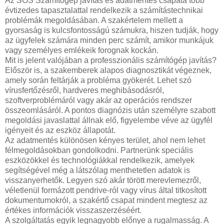
Az SOS Számítógép javítás és adatmentés csapata több
évtizedes tapasztalattal rendelkezik a számítástechnikai
problémák megoldásában. A szakértelem mellett a
gyorsaság is kulcsfontosságú számukra, hiszen tudják, hogy
az ügyfelek számára minden perc számít, amikor munkájuk
vagy személyes emlékeik forognak kockán.
Mit is jelent valójában a professzionális számítógép javítás?
Először is, a szakemberek alapos diagnosztikát végeznek,
amely során feltárják a probléma gyökerét. Lehet szó
vírusfertőzésről, hardveres meghibásodásról,
szoftverproblémáról vagy akár az operációs rendszer
összeomlásáról. A pontos diagnózis után személyre szabott
megoldási javaslattal állnak elő, figyelembe véve az ügyfél
igényeit és az eszköz állapotát.
Az adatmentés különösen kényes terület, ahol nem lehet
félmegoldásokban gondolkodni. Partnerünk speciális
eszközökkel és technológiákkal rendelkezik, amelyek
segítségével még a látszólag menthetetlen adatok is
visszanyerhetők. Legyen szó akár törött merevlemezről,
véletlenül formázott pendrive-ról vagy vírus által titkosított
dokumentumokról, a szakértő csapat mindent megtesz az
értékes információk visszaszerzéséért.
A szolgáltatás egyik legnagyobb előnye a rugalmasság. A