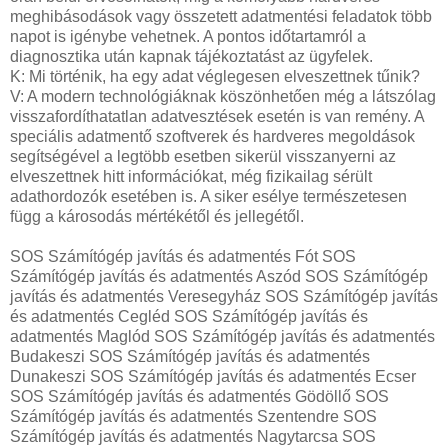
meghibásodások vagy összetett adatmentési feladatok több
napot is igénybe vehetnek. A pontos időtartamról a
diagnosztika után kapnak tájékoztatást az ügyfelek.
K: Mi történik, ha egy adat véglegesen elveszettnek tűnik?
V: A modern technológiáknak köszönhetően még a látszólag
visszafordíthatatlan adatvesztések esetén is van remény. A
speciális adatmentő szoftverek és hardveres megoldások
segítségével a legtöbb esetben sikerül visszanyerni az
elveszettnek hitt információkat, még fizikailag sérült
adathordozók esetében is. A siker esélye természetesen
függ a károsodás mértékétől és jellegétől.
SOS Számítógép javítás és adatmentés Fót SOS
Számítógép javítás és adatmentés Aszód SOS Számítógép
javítás és adatmentés Veresegyház SOS Számítógép javítás
és adatmentés Cegléd SOS Számítógép javítás és
adatmentés Maglód SOS Számítógép javítás és adatmentés
Budakeszi SOS Számítógép javítás és adatmentés
Dunakeszi SOS Számítógép javítás és adatmentés Ecser
SOS Számítógép javítás és adatmentés Gödöllő SOS
Számítógép javítás és adatmentés Szentendre SOS
Számítógép javítás és adatmentés Nagytarcsa SOS