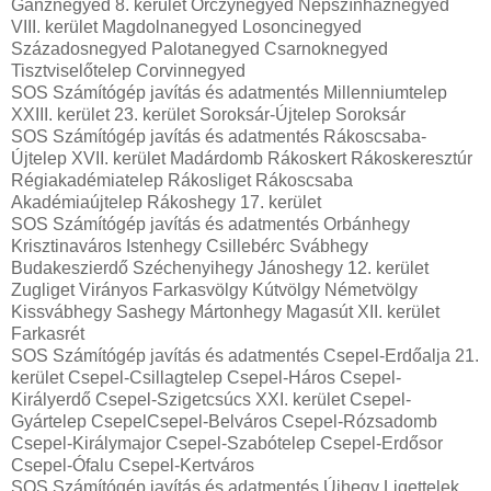
Ganznegyed 8. kerület Orczynegyed Népszínháznegyed
VIII. kerület Magdolnanegyed Losoncinegyed
Századosnegyed Palotanegyed Csarnoknegyed
Tisztviselőtelep Corvinnegyed
SOS Számítógép javítás és adatmentés Millenniumtelep
XXIII. kerület 23. kerület Soroksár-Újtelep Soroksár
SOS Számítógép javítás és adatmentés Rákoscsaba-
Újtelep XVII. kerület Madárdomb Rákoskert Rákoskeresztúr
Régiakadémiatelep Rákosliget Rákoscsaba
Akadémiaújtelep Rákoshegy 17. kerület
SOS Számítógép javítás és adatmentés Orbánhegy
Krisztinaváros Istenhegy Csillebérc Svábhegy
Budakeszierdő Széchenyihegy Jánoshegy 12. kerület
Zugliget Virányos Farkasvölgy Kútvölgy Németvölgy
Kissvábhegy Sashegy Mártonhegy Magasút XII. kerület
Farkasrét
SOS Számítógép javítás és adatmentés Csepel-Erdőalja 21.
kerület Csepel-Csillagtelep Csepel-Háros Csepel-
Királyerdő Csepel-Szigetcsúcs XXI. kerület Csepel-
Gyártelep CsepelCsepel-Belváros Csepel-Rózsadomb
Csepel-Királymajor Csepel-Szabótelep Csepel-Erdősor
Csepel-Ófalu Csepel-Kertváros
SOS Számítógép javítás és adatmentés Újhegy Ligettelek