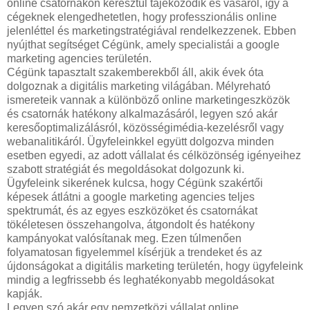
online csatornákon keresztül tájékozódik és vásárol, így a
cégeknek elengedhetetlen, hogy professzionális online
jelenléttel és marketingstratégiával rendelkezzenek. Ebben
nyújthat segítséget Cégünk, amely specialistái a google
marketing agencies területén.
Cégünk tapasztalt szakemberekből áll, akik évek óta
dolgoznak a digitális marketing világában. Mélyreható
ismereteik vannak a különböző online marketingeszközök
és csatornák hatékony alkalmazásáról, legyen szó akár
keresőoptimalizálásról, közösségimédia-kezelésről vagy
webanalitikáról. Ügyfeleinkkel együtt dolgozva minden
esetben egyedi, az adott vállalat és célközönség igényeihez
szabott stratégiát és megoldásokat dolgozunk ki.
Ügyfeleink sikerének kulcsa, hogy Cégünk szakértői
képesek átlátni a google marketing agencies teljes
spektrumát, és az egyes eszközöket és csatornákat
tökéletesen összehangolva, átgondolt és hatékony
kampányokat valósítanak meg. Ezen túlmenően
folyamatosan figyelemmel kísérjük a trendeket és az
újdonságokat a digitális marketing területén, hogy ügyfeleink
mindig a legfrissebb és leghatékonyabb megoldásokat
kapják.
Legyen szó akár egy nemzetközi vállalat online