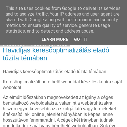
This site uses cookies from Google to deliver its services
Facebook online marketing
and to analyze traffic. Your IP address and user-agent are
shared with Google along with performance and security
metrics to ensure quality of service, generate usage
statistics, and to detect and address abuse.
▼
LEARN MORE
GOT IT
Wednesday, August 31, 2022
Havidíjas keresőoptimalizálás eladó
tűzifa témában
Havidíjas keresőoptimalizálás eladó tűzifa témában
Keresőoptimalizált bérelhető weboldal készítés kontra saját
weboldal
Az elmúlt időszakban megnövekedett az igény a céges
bemutatkozó weboldalakra, valamint a webáruházakra,
hiszen egyre kevesebb az a szolgáltató vagy termékeket
értékesítő, aki online jelenlét hiányában is képes lenne
hosszútávon fennmaradni. A cégek két irányban tudnak
gondolkodni: saját vagy bérelhető weboldalban. Sok éve