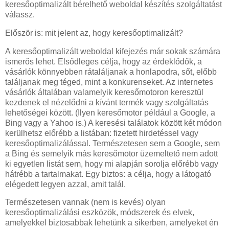
keresőoptimalizált bérelhető weboldal készítés szolgáltatást
válassz.
Először is: mit jelent az, hogy keresőoptimalizált?
A keresőoptimalizált weboldal kifejezés már sokak számára
ismerős lehet. Elsődleges célja, hogy az érdeklődők, a
vásárlók könnyebben rátaláljanak a honlapodra, sőt, előbb
találjanak meg téged, mint a konkurenseket. Az internetes
vásárlók általában valamelyik keresőmotoron keresztül
kezdenek el nézelődni a kívánt termék vagy szolgáltatás
lehetőségei között. (Ilyen keresőmotor például a Google, a
Bing vagy a Yahoo is.) A keresési találatok között két módon
kerülhetsz előrébb a listában: fizetett hirdetéssel vagy
keresőoptimalizálással. Természetesen sem a Google, sem
a Bing és semelyik más keresőmotor üzemeltető nem adott
ki egyetlen listát sem, hogy mi alapján sorolja előrébb vagy
hátrébb a tartalmakat. Egy biztos: a célja, hogy a látogató
elégedett legyen azzal, amit talál.
Természetesen vannak (nem is kevés) olyan
keresőoptimalizálási eszközök, módszerek és elvek,
amelyekkel biztosabbak lehetünk a sikerben, amelyeket én