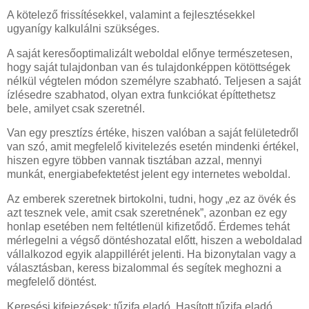
A kötelező frissítésekkel, valamint a fejlesztésekkel
ugyanígy kalkulálni szükséges.
A saját keresőoptimalizált weboldal előnye természetesen,
hogy saját tulajdonban van és tulajdonképpen kötöttségek
nélkül végtelen módon személyre szabható. Teljesen a saját
ízlésedre szabhatod, olyan extra funkciókat építtethetsz
bele, amilyet csak szeretnél.
Van egy presztízs értéke, hiszen valóban a saját felületedről
van szó, amit megfelelő kivitelezés esetén mindenki értékel,
hiszen egyre többen vannak tisztában azzal, mennyi
munkát, energiabefektetést jelent egy internetes weboldal.
Az emberek szeretnek birtokolni, tudni, hogy „ez az övék és
azt tesznek vele, amit csak szeretnének”, azonban ez egy
honlap esetében nem feltétlenül kifizetődő. Érdemes tehát
mérlegelni a végső döntéshozatal előtt, hiszen a weboldalad
vállalkozod egyik alappillérét jelenti. Ha bizonytalan vagy a
választásban, keress bizalommal és segítek meghozni a
megfelelő döntést.
Keresési kifejezések: tűzifa eladó, Hasított tűzifa eladó,