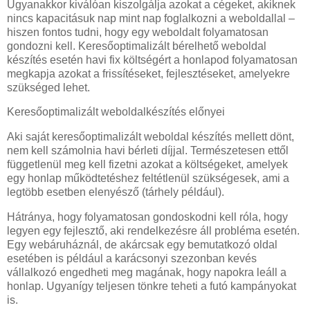
Ugyanakkor kiválóan kiszolgálja azokat a cégeket, akiknek
nincs kapacitásuk nap mint nap foglalkozni a weboldallal –
hiszen fontos tudni, hogy egy weboldalt folyamatosan
gondozni kell. Keresőoptimalizált bérelhető weboldal
készítés esetén havi fix költségért a honlapod folyamatosan
megkapja azokat a frissítéseket, fejlesztéseket, amelyekre
szükséged lehet.
Keresőoptimalizált weboldalkészítés előnyei
Aki saját keresőoptimalizált weboldal készítés mellett dönt,
nem kell számolnia havi bérleti díjjal. Természetesen ettől
függetlenül meg kell fizetni azokat a költségeket, amelyek
egy honlap működtetéshez feltétlenül szükségesek, ami a
legtöbb esetben elenyésző (tárhely például).
Hátránya, hogy folyamatosan gondoskodni kell róla, hogy
legyen egy fejlesztő, aki rendelkezésre áll probléma esetén.
Egy webáruháznál, de akárcsak egy bemutatkozó oldal
esetében is például a karácsonyi szezonban kevés
vállalkozó engedheti meg magának, hogy napokra leáll a
honlap. Ugyanígy teljesen tönkre teheti a futó kampányokat
is.