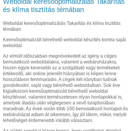
Weboldal keresőoptimalizálás Takarítás
és klíma tisztítás témában
Weboldal keresőoptimalizálás Takarítás és klíma tisztítás
témában
Keresőoptimalizált bérelhető weboldal készítés kontra saját
weboldal
Az elmúlt időszakban megnövekedett az igény a céges
bemutatkozó weboldalakra, valamint a webáruházakra,
hiszen egyre kevesebb az a szolgáltató vagy termékeket
értékesítő, aki online jelenlét hiányában is képes lenne
hosszútávon fennmaradni. A cégek két irányban tudnak
gondolkodni: saját vagy bérelhető weboldalban. Sok éve
foglalkozom keresőoptimalizált bérelhető weboldal
készítéssel, valamint természetesen olyan honlapokkal is,
amelyek átadás után véglegesen a vevő tulajdonában
maradnak. Az évek során több 100 bemutatkozó honlapot és
webáruházat adtam át sikeresen, így jól látom, mikor, melyik
lehetőséget érdemesebb inkább választani.
Az alábbi sorokkal bízom benne, hogy segíthetek döntést