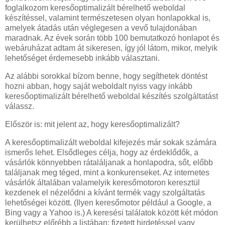
foglalkozom keresőoptimalizált bérelhető weboldal
készítéssel, valamint természetesen olyan honlapokkal is,
amelyek átadás után véglegesen a vevő tulajdonában
maradnak. Az évek során több 100 bemutatkozó honlapot és
webáruházat adtam át sikeresen, így jól látom, mikor, melyik
lehetőséget érdemesebb inkább választani.
Az alábbi sorokkal bízom benne, hogy segíthetek döntést
hozni abban, hogy saját weboldalt nyiss vagy inkább
keresőoptimalizált bérelhető weboldal készítés szolgáltatást
válassz.
Először is: mit jelent az, hogy keresőoptimalizált?
A keresőoptimalizált weboldal kifejezés már sokak számára
ismerős lehet. Elsődleges célja, hogy az érdeklődők, a
vásárlók könnyebben rátaláljanak a honlapodra, sőt, előbb
találjanak meg téged, mint a konkurenseket. Az internetes
vásárlók általában valamelyik keresőmotoron keresztül
kezdenek el nézelődni a kívánt termék vagy szolgáltatás
lehetőségei között. (Ilyen keresőmotor például a Google, a
Bing vagy a Yahoo is.) A keresési találatok között két módon
kerülhetsz előrébb a listában: fizetett hirdetéssel vagy