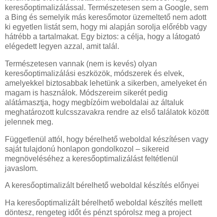
keresőoptimalizálással. Természetesen sem a Google, sem
a Bing és semelyik más keresőmotor üzemeltető nem adott
ki egyetlen listát sem, hogy mi alapján sorolja előrébb vagy
hátrébb a tartalmakat. Egy biztos: a célja, hogy a látogató
elégedett legyen azzal, amit talál.
Természetesen vannak (nem is kevés) olyan
keresőoptimalizálási eszközök, módszerek és elvek,
amelyekkel biztosabbak lehetünk a sikerben, amelyeket én
magam is használok. Módszereim sikerét pedig
alátámasztja, hogy megbízóim weboldalai az általuk
meghatározott kulcsszavakra rendre az első találatok között
jelennek meg.
Függetlenül attól, hogy bérelhető weboldal készítésen vagy
saját tulajdonú honlapon gondolkozol – sikereid
megnöveléséhez a keresőoptimalizálást feltétlenül
javaslom.
A keresőoptimalizált bérelhető weboldal készítés előnyei
Ha keresőoptimalizált bérelhető weboldal készítés mellett
döntesz, rengeteg időt és pénzt spórolsz meg a project