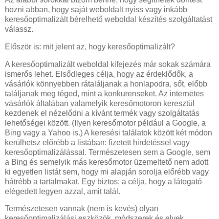
hozni abban, hogy saját weboldalt nyiss vagy inkább
keresőoptimalizált bérelhető weboldal készítés szolgáltatást
válassz.
Először is: mit jelent az, hogy keresőoptimalizált?
A keresőoptimalizált weboldal kifejezés már sokak számára
ismerős lehet. Elsődleges célja, hogy az érdeklődők, a
vásárlók könnyebben rátaláljanak a honlapodra, sőt, előbb
találjanak meg téged, mint a konkurenseket. Az internetes
vásárlók általában valamelyik keresőmotoron keresztül
kezdenek el nézelődni a kívánt termék vagy szolgáltatás
lehetőségei között. (Ilyen keresőmotor például a Google, a
Bing vagy a Yahoo is.) A keresési találatok között két módon
kerülhetsz előrébb a listában: fizetett hirdetéssel vagy
keresőoptimalizálással. Természetesen sem a Google, sem
a Bing és semelyik más keresőmotor üzemeltető nem adott
ki egyetlen listát sem, hogy mi alapján sorolja előrébb vagy
hátrébb a tartalmakat. Egy biztos: a célja, hogy a látogató
elégedett legyen azzal, amit talál.
Természetesen vannak (nem is kevés) olyan
keresőoptimalizálási eszközök, módszerek és elvek,