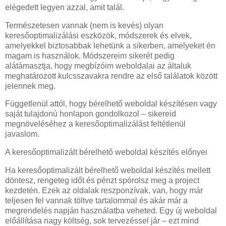
elégedett legyen azzal, amit talál.
Természetesen vannak (nem is kevés) olyan
keresőoptimalizálási eszközök, módszerek és elvek,
amelyekkel biztosabbak lehetünk a sikerben, amelyeket én
magam is használok. Módszereim sikerét pedig
alátámasztja, hogy megbízóim weboldalai az általuk
meghatározott kulcsszavakra rendre az első találatok között
jelennek meg.
Függetlenül attól, hogy bérelhető weboldal készítésen vagy
saját tulajdonú honlapon gondolkozol – sikereid
megnöveléséhez a keresőoptimalizálást feltétlenül
javaslom.
A keresőoptimalizált bérelhető weboldal készítés előnyei
Ha keresőoptimalizált bérelhető weboldal készítés mellett
döntesz, rengeteg időt és pénzt spórolsz meg a project
kezdetén. Ezek az oldalak reszponzívak, van, hogy már
teljesen fel vannak töltve tartalommal és akár már a
megrendelés napján használatba veheted. Egy új weboldal
előállítása nagy költség, sok tervezéssel jár – ezt mind