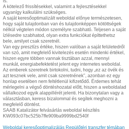
is.
A kötelező frissítésekkel, valamint a fejlesztésekkel
ugyanígy kalkulálni szükséges.
A saját keresőoptimalizált weboldal előnye természetesen,
hogy saját tulajdonban van és tulajdonképpen kötöttségek
nélkül végtelen módon személyre szabható. Teljesen a saját
ízlésedre szabhatod, olyan extra funkciókat építtethetsz
bele, amilyet csak szeretnél.
Van egy presztízs értéke, hiszen valóban a saját felületedről
van szó, amit megfelelő kivitelezés esetén mindenki értékel,
hiszen egyre többen vannak tisztában azzal, mennyi
munkát, energiabefektetést jelent egy internetes weboldal.
Az emberek szeretnek birtokolni, tudni, hogy „ez az övék és
azt tesznek vele, amit csak szeretnének", azonban ez egy
honlap esetében nem feltétlenül kifizetődő. Érdemes tehát
mérlegelni a végső döntéshozatal előtt, hiszen a weboldalad
vállalkozod egyik alappillérét jelenti. Ha bizonytalan vagy a
választásban, keress bizalommal és segítek meghozni a
megfelelő döntést.
SAAB Katalizátor felvásárlás weboldal készítés
KW093c07bc525b7ffe909ba9999bd2540f
Weboldal keresőoptimalizálás Repülőtéri transzfer témában