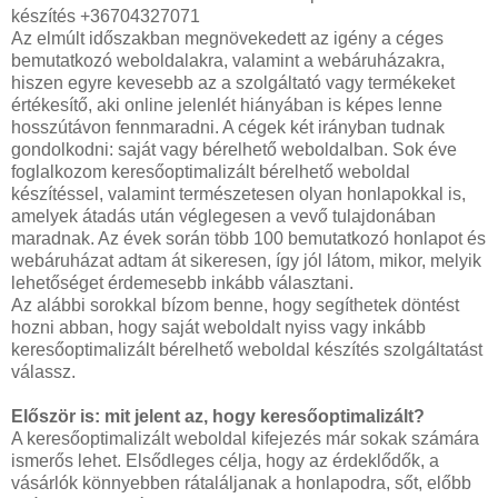
készítés +36704327071
Az elmúlt időszakban megnövekedett az igény a céges
bemutatkozó weboldalakra, valamint a webáruházakra,
hiszen egyre kevesebb az a szolgáltató vagy termékeket
értékesítő, aki online jelenlét hiányában is képes lenne
hosszútávon fennmaradni. A cégek két irányban tudnak
gondolkodni: saját vagy bérelhető weboldalban. Sok éve
foglalkozom keresőoptimalizált bérelhető weboldal
készítéssel, valamint természetesen olyan honlapokkal is,
amelyek átadás után véglegesen a vevő tulajdonában
maradnak. Az évek során több 100 bemutatkozó honlapot és
webáruházat adtam át sikeresen, így jól látom, mikor, melyik
lehetőséget érdemesebb inkább választani.
Az alábbi sorokkal bízom benne, hogy segíthetek döntést
hozni abban, hogy saját weboldalt nyiss vagy inkább
keresőoptimalizált bérelhető weboldal készítés szolgáltatást
válassz.
Először is: mit jelent az, hogy keresőoptimalizált?
A keresőoptimalizált weboldal kifejezés már sokak számára
ismerős lehet. Elsődleges célja, hogy az érdeklődők, a
vásárlók könnyebben rátaláljanak a honlapodra, sőt, előbb