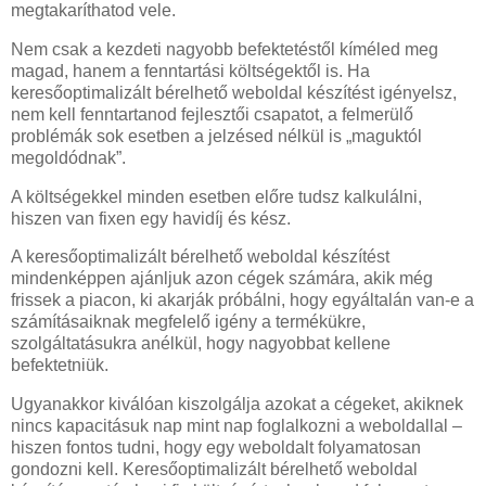
megtakaríthatod vele.
Nem csak a kezdeti nagyobb befektetéstől kíméled meg
magad, hanem a fenntartási költségektől is. Ha
keresőoptimalizált bérelhető weboldal készítést igényelsz,
nem kell fenntartanod fejlesztői csapatot, a felmerülő
problémák sok esetben a jelzésed nélkül is „maguktól
megoldódnak”.
A költségekkel minden esetben előre tudsz kalkulálni,
hiszen van fixen egy havidíj és kész.
A keresőoptimalizált bérelhető weboldal készítést
mindenképpen ajánljuk azon cégek számára, akik még
frissek a piacon, ki akarják próbálni, hogy egyáltalán van-e a
számításaiknak megfelelő igény a termékükre,
szolgáltatásukra anélkül, hogy nagyobbat kellene
befektetniük.
Ugyanakkor kiválóan kiszolgálja azokat a cégeket, akiknek
nincs kapacitásuk nap mint nap foglalkozni a weboldallal –
hiszen fontos tudni, hogy egy weboldalt folyamatosan
gondozni kell. Keresőoptimalizált bérelhető weboldal