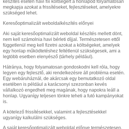
készítés esetén havi fix költségért a honlapod folyamatosan
megkapja azokat a frissítéseket, fejlesztéseket, amelyekre
szükséged lehet.
Keresőoptimalizált weboldalkészítés előnyei
Aki saját keresőoptimalizált weboldal készítés mellett dönt,
nem kell számolnia havi bérleti díjjal. Természetesen ettől
függetlenül meg kell fizetni azokat a költségeket, amelyek
egy honlap működtetéshez feltétlenül szükségesek, ami a
legtöbb esetben elenyésző (tárhely például).
Hátránya, hogy folyamatosan gondoskodni kell róla, hogy
legyen egy fejlesztő, aki rendelkezésre áll probléma esetén.
Egy webáruháznál, de akárcsak egy bemutatkozó oldal
esetében is például a karácsonyi szezonban kevés
vállalkozó engedheti meg magának, hogy napokra leáll a
honlap. Ugyanígy teljesen tönkre teheti a futó kampányokat
is.
A kötelező frissítésekkel, valamint a fejlesztésekkel
ugyanígy kalkulálni szükséges.
A saját keresőoptimalizált weboldal előnye természetesen,