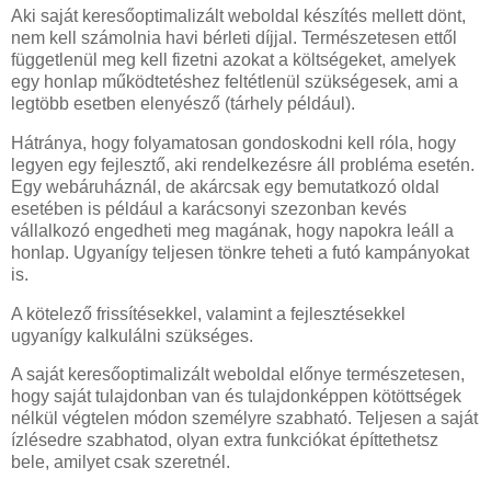
Aki saját keresőoptimalizált weboldal készítés mellett dönt,
nem kell számolnia havi bérleti díjjal. Természetesen ettől
függetlenül meg kell fizetni azokat a költségeket, amelyek
egy honlap működtetéshez feltétlenül szükségesek, ami a
legtöbb esetben elenyésző (tárhely például).
Hátránya, hogy folyamatosan gondoskodni kell róla, hogy
legyen egy fejlesztő, aki rendelkezésre áll probléma esetén.
Egy webáruháznál, de akárcsak egy bemutatkozó oldal
esetében is például a karácsonyi szezonban kevés
vállalkozó engedheti meg magának, hogy napokra leáll a
honlap. Ugyanígy teljesen tönkre teheti a futó kampányokat
is.
A kötelező frissítésekkel, valamint a fejlesztésekkel
ugyanígy kalkulálni szükséges.
A saját keresőoptimalizált weboldal előnye természetesen,
hogy saját tulajdonban van és tulajdonképpen kötöttségek
nélkül végtelen módon személyre szabható. Teljesen a saját
ízlésedre szabhatod, olyan extra funkciókat építtethetsz
bele, amilyet csak szeretnél.