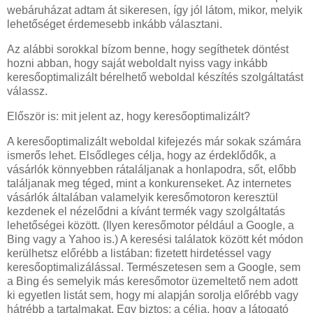
webáruházat adtam át sikeresen, így jól látom, mikor, melyik
lehetőséget érdemesebb inkább választani.
Az alábbi sorokkal bízom benne, hogy segíthetek döntést
hozni abban, hogy saját weboldalt nyiss vagy inkább
keresőoptimalizált bérelhető weboldal készítés szolgáltatást
válassz.
Először is: mit jelent az, hogy keresőoptimalizált?
A keresőoptimalizált weboldal kifejezés már sokak számára
ismerős lehet. Elsődleges célja, hogy az érdeklődők, a
vásárlók könnyebben rátaláljanak a honlapodra, sőt, előbb
találjanak meg téged, mint a konkurenseket. Az internetes
vásárlók általában valamelyik keresőmotoron keresztül
kezdenek el nézelődni a kívánt termék vagy szolgáltatás
lehetőségei között. (Ilyen keresőmotor például a Google, a
Bing vagy a Yahoo is.) A keresési találatok között két módon
kerülhetsz előrébb a listában: fizetett hirdetéssel vagy
keresőoptimalizálással. Természetesen sem a Google, sem
a Bing és semelyik más keresőmotor üzemeltető nem adott
ki egyetlen listát sem, hogy mi alapján sorolja előrébb vagy
hátrébb a tartalmakat. Egy biztos: a célja, hogy a látogató