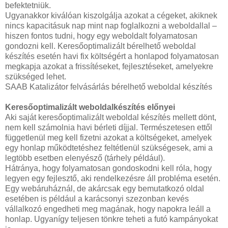
befektetniük.
Ugyanakkor kiválóan kiszolgálja azokat a cégeket, akiknek
nincs kapacitásuk nap mint nap foglalkozni a weboldallal –
hiszen fontos tudni, hogy egy weboldalt folyamatosan
gondozni kell. Keresőoptimalizált bérelhető weboldal
készítés esetén havi fix költségért a honlapod folyamatosan
megkapja azokat a frissítéseket, fejlesztéseket, amelyekre
szükséged lehet.
SAAB Katalizátor felvásárlás bérelhető weboldal készítés
Keresőoptimalizált weboldalkészítés előnyei
Aki saját keresőoptimalizált weboldal készítés mellett dönt,
nem kell számolnia havi bérleti díjjal. Természetesen ettől
függetlenül meg kell fizetni azokat a költségeket, amelyek
egy honlap működtetéshez feltétlenül szükségesek, ami a
legtöbb esetben elenyésző (tárhely például).
Hátránya, hogy folyamatosan gondoskodni kell róla, hogy
legyen egy fejlesztő, aki rendelkezésre áll probléma esetén.
Egy webáruháznál, de akárcsak egy bemutatkozó oldal
esetében is például a karácsonyi szezonban kevés
vállalkozó engedheti meg magának, hogy napokra leáll a
honlap. Ugyanígy teljesen tönkre teheti a futó kampányokat