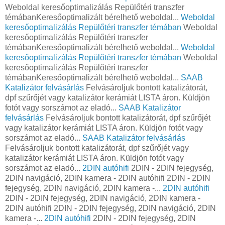
Weboldal keresőoptimalizálás Repülőtéri transzfer
témábanKeresőoptimalizált bérelhető weboldal...
Weboldal
keresőoptimalizálás Repülőtéri transzfer témában
Weboldal
keresőoptimalizálás Repülőtéri transzfer
témábanKeresőoptimalizált bérelhető weboldal...
Weboldal
keresőoptimalizálás Repülőtéri transzfer témában
Weboldal
keresőoptimalizálás Repülőtéri transzfer
témábanKeresőoptimalizált bérelhető weboldal...
SAAB
Katalizátor felvásárlás
Felvásároljuk bontott katalizátorát,
dpf szűrőjét vagy katalizátor kerámiát LISTA áron. Küldjön
fotót vagy sorszámot az eladó...
SAAB Katalizátor
felvásárlás
Felvásároljuk bontott katalizátorát, dpf szűrőjét
vagy katalizátor kerámiát LISTA áron. Küldjön fotót vagy
sorszámot az eladó...
SAAB Katalizátor felvásárlás
Felvásároljuk bontott katalizátorát, dpf szűrőjét vagy
katalizátor kerámiát LISTA áron. Küldjön fotót vagy
sorszámot az eladó...
2DIN autóhifi
2DIN - 2DIN fejegység,
2DIN navigáció, 2DIN kamera - 2DIN autóhifi 2DIN - 2DIN
fejegység, 2DIN navigáció, 2DIN kamera -...
2DIN autóhifi
2DIN - 2DIN fejegység, 2DIN navigáció, 2DIN kamera -
2DIN autóhifi 2DIN - 2DIN fejegység, 2DIN navigáció, 2DIN
kamera -...
2DIN autóhifi
2DIN - 2DIN fejegység, 2DIN