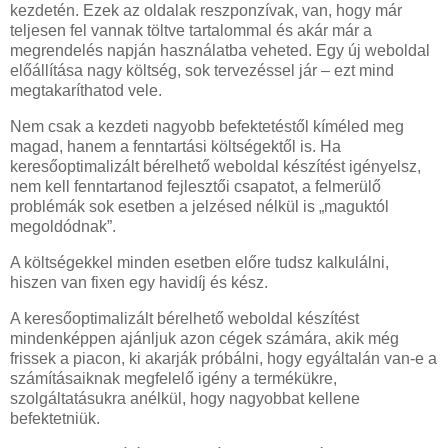
kezdetén. Ezek az oldalak reszponzívak, van, hogy már
teljesen fel vannak töltve tartalommal és akár már a
megrendelés napján használatba veheted. Egy új weboldal
előállítása nagy költség, sok tervezéssel jár – ezt mind
megtakaríthatod vele.
Nem csak a kezdeti nagyobb befektetéstől kíméled meg
magad, hanem a fenntartási költségektől is. Ha
keresőoptimalizált bérelhető weboldal készítést igényelsz,
nem kell fenntartanod fejlesztői csapatot, a felmerülő
problémák sok esetben a jelzésed nélkül is „maguktól
megoldódnak”.
A költségekkel minden esetben előre tudsz kalkulálni,
hiszen van fixen egy havidíj és kész.
A keresőoptimalizált bérelhető weboldal készítést
mindenképpen ajánljuk azon cégek számára, akik még
frissek a piacon, ki akarják próbálni, hogy egyáltalán van-e a
számításaiknak megfelelő igény a termékükre,
szolgáltatásukra anélkül, hogy nagyobbat kellene
befektetniük.