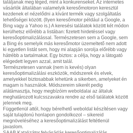
találjanak meg téged, mint a konkurenseket. Az internetes
vásárlók általában valamelyik keresőmotoron keresztül
kezdenek el nézelődni a kívánt termék vagy szolgáltatás
lehetőségei között. (Ilyen keresőmotor például a Google, a
Bing vagy a Yahoo is.) A keresési találatok között két módon
kerülhetsz előrébb a listában: fizetett hirdetéssel vagy
keresőoptimalizálással. Természetesen sem a Google, sem
a Bing és semelyik más keresőmotor üzemeltető nem adott
ki egyetlen listát sem, hogy mi alapján sorolja előrébb vagy
hátrébb a tartalmakat. Egy biztos: a célja, hogy a látogató
elégedett legyen azzal, amit talál.
Természetesen vannak (nem is kevés) olyan
keresőoptimalizálási eszközök, módszerek és elvek,
amelyekkel biztosabbak lehetünk a sikerben, amelyeket én
magam is használok. Módszereim sikerét pedig
alátámasztja, hogy megbízóim weboldalai az általuk
meghatározott kulcsszavakra rendre az első találatok között
jelennek meg.
Függetlenül attól, hogy bérelhető weboldal készítésen vagy
saját tulajdonú honlapon gondolkozol – sikereid
megnöveléséhez a keresőoptimalizálást feltétlenül
javaslom.
SAAB Katalizátor felvásárlás keresőoptimalizálás