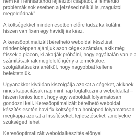
nem kell fenntartanod fejlesztői csapatot, a felmerülő
problémák sok esetben a jelzésed nélkül is „maguktól
megoldódnak”.
A költségekkel minden esetben előre tudsz kalkulálni,
hiszen van fixen egy havidíj és kész.
A keresőoptimalizált bérelhető weboldal készítést
mindenképpen ajánljuk azon cégek számára, akik még
frissek a piacon, ki akarják próbálni, hogy egyáltalán van-e a
számításaiknak megfelelő igény a termékükre,
szolgáltatásukra anélkül, hogy nagyobbat kellene
befektetniük.
Ugyanakkor kiválóan kiszolgálja azokat a cégeket, akiknek
nincs kapacitásuk nap mint nap foglalkozni a weboldallal –
hiszen fontos tudni, hogy egy weboldalt folyamatosan
gondozni kell. Keresőoptimalizált bérelhető weboldal
készítés esetén havi fix költségért a honlapod folyamatosan
megkapja azokat a frissítéseket, fejlesztéseket, amelyekre
szükséged lehet.
Keresőoptimalizált weboldalkészítés előnyei