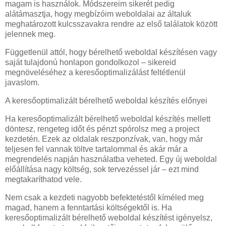
magam is használok. Módszereim sikerét pedig
alátámasztja, hogy megbízóim weboldalai az általuk
meghatározott kulcsszavakra rendre az első találatok között
jelennek meg.
Függetlenül attól, hogy bérelhető weboldal készítésen vagy
saját tulajdonú honlapon gondolkozol – sikereid
megnöveléséhez a keresőoptimalizálást feltétlenül
javaslom.
A keresőoptimalizált bérelhető weboldal készítés előnyei
Ha keresőoptimalizált bérelhető weboldal készítés mellett
döntesz, rengeteg időt és pénzt spórolsz meg a project
kezdetén. Ezek az oldalak reszponzívak, van, hogy már
teljesen fel vannak töltve tartalommal és akár már a
megrendelés napján használatba veheted. Egy új weboldal
előállítása nagy költség, sok tervezéssel jár – ezt mind
megtakaríthatod vele.
Nem csak a kezdeti nagyobb befektetéstől kíméled meg
magad, hanem a fenntartási költségektől is. Ha
keresőoptimalizált bérelhető weboldal készítést igényelsz,