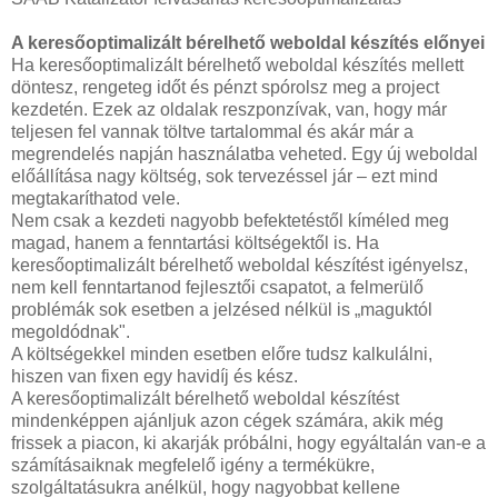
A keresőoptimalizált bérelhető weboldal készítés előnyei
Ha keresőoptimalizált bérelhető weboldal készítés mellett
döntesz, rengeteg időt és pénzt spórolsz meg a project
kezdetén. Ezek az oldalak reszponzívak, van, hogy már
teljesen fel vannak töltve tartalommal és akár már a
megrendelés napján használatba veheted. Egy új weboldal
előállítása nagy költség, sok tervezéssel jár – ezt mind
megtakaríthatod vele.
Nem csak a kezdeti nagyobb befektetéstől kíméled meg
magad, hanem a fenntartási költségektől is. Ha
keresőoptimalizált bérelhető weboldal készítést igényelsz,
nem kell fenntartanod fejlesztői csapatot, a felmerülő
problémák sok esetben a jelzésed nélkül is „maguktól
megoldódnak".
A költségekkel minden esetben előre tudsz kalkulálni,
hiszen van fixen egy havidíj és kész.
A keresőoptimalizált bérelhető weboldal készítést
mindenképpen ajánljuk azon cégek számára, akik még
frissek a piacon, ki akarják próbálni, hogy egyáltalán van-e a
számításaiknak megfelelő igény a termékükre,
szolgáltatásukra anélkül, hogy nagyobbat kellene