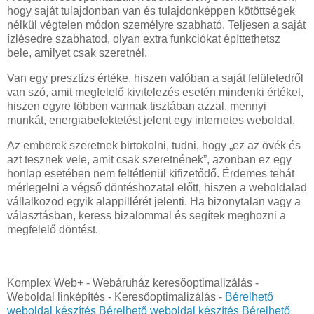
hogy saját tulajdonban van és tulajdonképpen kötöttségek
nélkül végtelen módon személyre szabható. Teljesen a saját
ízlésedre szabhatod, olyan extra funkciókat építtethetsz
bele, amilyet csak szeretnél.
Van egy presztízs értéke, hiszen valóban a saját felületedről
van szó, amit megfelelő kivitelezés esetén mindenki értékel,
hiszen egyre többen vannak tisztában azzal, mennyi
munkát, energiabefektetést jelent egy internetes weboldal.
Az emberek szeretnek birtokolni, tudni, hogy „ez az övék és
azt tesznek vele, amit csak szeretnének”, azonban ez egy
honlap esetében nem feltétlenül kifizetődő. Érdemes tehát
mérlegelni a végső döntéshozatal előtt, hiszen a weboldalad
vállalkozod egyik alappillérét jelenti. Ha bizonytalan vagy a
választásban, keress bizalommal és segítek meghozni a
megfelelő döntést.
Komplex Web+ - Webáruház keresőoptimalizálás -
Weboldal linképítés - Keresőoptimalizálás -
Bérelhető
weboldal készítés
Bérelhető weboldal készítés
Bérelhető