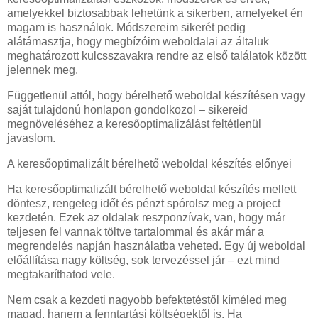
amelyekkel biztosabbak lehetünk a sikerben, amelyeket én
magam is használok. Módszereim sikerét pedig
alátámasztja, hogy megbízóim weboldalai az általuk
meghatározott kulcsszavakra rendre az első találatok között
jelennek meg.
Függetlenül attól, hogy bérelhető weboldal készítésen vagy
saját tulajdonú honlapon gondolkozol – sikereid
megnöveléséhez a keresőoptimalizálást feltétlenül
javaslom.
A keresőoptimalizált bérelhető weboldal készítés előnyei
Ha keresőoptimalizált bérelhető weboldal készítés mellett
döntesz, rengeteg időt és pénzt spórolsz meg a project
kezdetén. Ezek az oldalak reszponzívak, van, hogy már
teljesen fel vannak töltve tartalommal és akár már a
megrendelés napján használatba veheted. Egy új weboldal
előállítása nagy költség, sok tervezéssel jár – ezt mind
megtakaríthatod vele.
Nem csak a kezdeti nagyobb befektetéstől kíméled meg
magad, hanem a fenntartási költségektől is. Ha