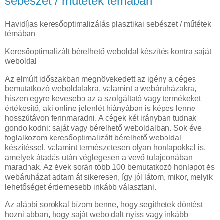
sebészet / műtétek témában
Havidíjas keresőoptimalizálás plasztikai sebészet / műtétek
témában
Keresőoptimalizált bérelhető weboldal készítés kontra saját
weboldal
Az elmúlt időszakban megnövekedett az igény a céges
bemutatkozó weboldalakra, valamint a webáruházakra,
hiszen egyre kevesebb az a szolgáltató vagy termékeket
értékesítő, aki online jelenlét hiányában is képes lenne
hosszútávon fennmaradni. A cégek két irányban tudnak
gondolkodni: saját vagy bérelhető weboldalban. Sok éve
foglalkozom keresőoptimalizált bérelhető weboldal
készítéssel, valamint természetesen olyan honlapokkal is,
amelyek átadás után véglegesen a vevő tulajdonában
maradnak. Az évek során több 100 bemutatkozó honlapot és
webáruházat adtam át sikeresen, így jól látom, mikor, melyik
lehetőséget érdemesebb inkább választani.
Az alábbi sorokkal bízom benne, hogy segíthetek döntést
hozni abban, hogy saját weboldalt nyiss vagy inkább