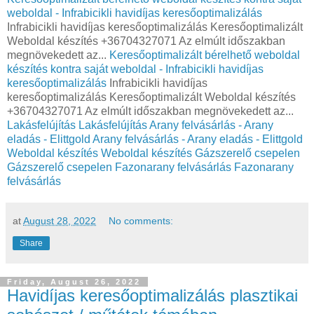
weboldal - Infrabicikli havidíjas keresőoptimalizálás
Infrabicikli havidíjas keresőoptimalizálás Keresőoptimalizált
Weboldal készítés +36704327071 Az elmúlt időszakban
megnövekedett az...
Keresőoptimalizált bérelhető weboldal
készítés kontra saját weboldal - Infrabicikli havidíjas
keresőoptimalizálás
Infrabicikli havidíjas
keresőoptimalizálás Keresőoptimalizált Weboldal készítés
+36704327071 Az elmúlt időszakban megnövekedett az...
Lakásfelújítás
Lakásfelújítás
Arany felvásárlás - Arany
eladás - Elittgold
Arany felvásárlás - Arany eladás - Elittgold
Weboldal készítés
Weboldal készítés
Gázszerelő csepelen
Gázszerelő csepelen
Fazonarany felvásárlás
Fazonarany
felvásárlás
at
August 28, 2022
No comments:
Share
Friday, August 26, 2022
Havidíjas keresőoptimalizálás plasztikai