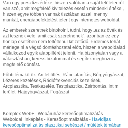
Van egy presztízs értéke, hiszen valóban a saját felületedről
van szó, amit megfelelő kivitelezés esetén mindenki értékel,
hiszen egyre többen vannak tisztában azzal, mennyi
munkát, energiabefektetést jelent egy internetes weboldal.
Az emberek szeretnek birtokolni, tudni, hogy „ez az övék és
azt tesznek vele, amit csak szeretnének”, azonban ez egy
honlap esetében nem feltétlenül kifizetődő. Érdemes tehát
mérlegelni a végső döntéshozatal előtt, hiszen a weboldalad
vállalkozod egyik alappillérét jelenti. Ha bizonytalan vagy a
választásban, keress bizalommal és segítek meghozni a
megfelelő döntést.
Főbb témakörök: Arcfeltöltés, Ránctalanítás, Bőrgyógyászat,
Lézeres kezelések, Rádiófrekvenciás kezelések,
Arcplasztika, Testkezelés, Testplasztika, Zsírbontás, Intim
terület, Hajgyógyászat, Fogászat
Komplex Web+ - Webáruház keresőoptimalizálás -
Weboldal linképítés - Keresőoptimalizálás -
Havidíjas
keresőoptimalizálás plasztikai sebészet / műtétek témában