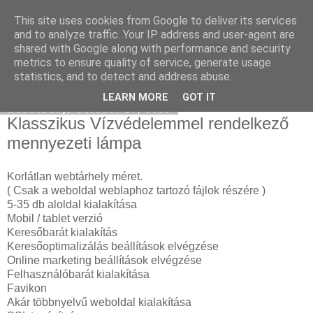
This site uses cookies from Google to deliver its services
Facebook online marketing
and to analyze traffic. Your IP address and user-agent are
shared with Google along with performance and security
metrics to ensure quality of service, generate usage
statistics, and to detect and address abuse.
▼
LEARN MORE
GOT IT
Wednesday, October 27, 2021
Klasszikus Vízvédelemmel rendelkező
mennyezeti lámpa
Korlátlan webtárhely méret.
( Csak a weboldal weblaphoz tartozó fájlok részére )
5-35 db aloldal kialakítása
Mobil / tablet verzió
Keresőbarát kialakítás
Keresőoptimalizálás beállítások elvégzése
Online marketing beállítások elvégzése
Felhasználóbarát kialakítása
Favikon
Akár többnyelvű weboldal kialakítása