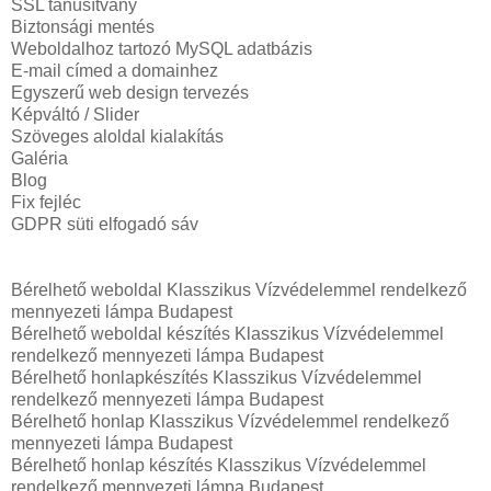
SSL tanúsítvány
Biztonsági mentés
Weboldalhoz tartozó MySQL adatbázis
E-mail címed a domainhez
Egyszerű web design tervezés
Képváltó / Slider
Szöveges aloldal kialakítás
Galéria
Blog
Fix fejléc
GDPR süti elfogadó sáv
Bérelhető weboldal Klasszikus Vízvédelemmel rendelkező
mennyezeti lámpa Budapest
Bérelhető weboldal‎ készítés Klasszikus Vízvédelemmel
rendelkező mennyezeti lámpa Budapest
Bérelhető honlapkészítés Klasszikus Vízvédelemmel
rendelkező mennyezeti lámpa Budapest
Bérelhető honlap Klasszikus Vízvédelemmel rendelkező
mennyezeti lámpa Budapest
Bérelhető honlap készítés Klasszikus Vízvédelemmel
rendelkező mennyezeti lámpa Budapest