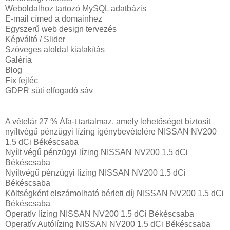
Weboldalhoz tartozó MySQL adatbázis
E-mail címed a domainhez
Egyszerű web design tervezés
Képváltó / Slider
Szöveges aloldal kialakítás
Galéria
Blog
Fix fejléc
GDPR süti elfogadó sáv
A vételár 27 % Áfa-t tartalmaz, amely lehetőséget biztosít
nyíltvégű pénzügyi lízing igénybevételére NISSAN NV200
1.5 dCi Békéscsaba
Nyílt végű pénzügyi lízing NISSAN NV200 1.5 dCi
Békéscsaba
Nyíltvégű pénzügyi lízing NISSAN NV200 1.5 dCi
Békéscsaba
Költségként elszámolható bérleti díj NISSAN NV200 1.5 dCi
Békéscsaba
Operatív lízing NISSAN NV200 1.5 dCi Békéscsaba
Operatív Autólízing NISSAN NV200 1.5 dCi Békéscsaba