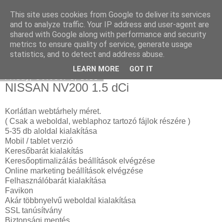
This site uses cookies from Google to deliver its services
Facebook online marketing
and to analyze traffic. Your IP address and user-agent are
shared with Google along with performance and security
metrics to ensure quality of service, generate usage
statistics, and to detect and address abuse.
▼
LEARN MORE
GOT IT
Friday, October 1, 2021
NISSAN NV200 1.5 dCi
Korlátlan webtárhely méret.
( Csak a weboldal, weblaphoz tartozó fájlok részére )
5-35 db aloldal kialakítása
Mobil / tablet verzió
Keresőbarát kialakítás
Keresőoptimalizálás beállítások elvégzése
Online marketing beállítások elvégzése
Felhasználóbarát kialakítása
Favikon
Akár többnyelvű weboldal kialakítása
SSL tanúsítvány
Biztonsági mentés