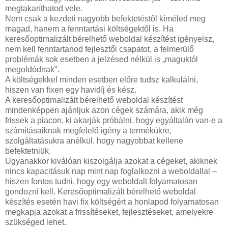
megtakaríthatod vele.
Nem csak a kezdeti nagyobb befektetéstől kíméled meg
magad, hanem a fenntartási költségektől is. Ha
keresőoptimalizált bérelhető weboldal készítést igényelsz,
nem kell fenntartanod fejlesztői csapatot, a felmerülő
problémák sok esetben a jelzésed nélkül is „maguktól
megoldódnak".
A költségekkel minden esetben előre tudsz kalkulálni,
hiszen van fixen egy havidíj és kész.
A keresőoptimalizált bérelhető weboldal készítést
mindenképpen ajánljuk azon cégek számára, akik még
frissek a piacon, ki akarják próbálni, hogy egyáltalán van-e a
számításaiknak megfelelő igény a termékükre,
szolgáltatásukra anélkül, hogy nagyobbat kellene
befektetniük.
Ugyanakkor kiválóan kiszolgálja azokat a cégeket, akiknek
nincs kapacitásuk nap mint nap foglalkozni a weboldallal –
hiszen fontos tudni, hogy egy weboldalt folyamatosan
gondozni kell. Keresőoptimalizált bérelhető weboldal
készítés esetén havi fix költségért a honlapod folyamatosan
megkapja azokat a frissítéseket, fejlesztéseket, amelyekre
szükséged lehet.