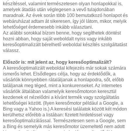
készítéssel, valamint természetesen olyan honlapokkal is,
amelyek átadás után véglegesen a vevő tulajdonában
maradnak. Az évek során több 100 bemutatkozó honlapot és
webáruházat adtam át sikeresen, így jól látom, mikor, melyik
lehetőséget érdemesebb inkább választani.
Az alábbi sorokkal bízom benne, hogy segíthetek döntést
hozni abban, hogy saját weboldalt nyiss vagy inkább
keresőoptimalizált bérelhető weboldal készítés szolgáltatást
válassz.
Először is: mit jelent az, hogy keresőoptimalizált?
A keresőoptimalizált weboldal kifejezés már sokak számára
ismerős lehet. Elsődleges célja, hogy az érdeklődők, a
vásárlók könnyebben rátaláljanak a honlapodra, sőt, előbb
találjanak meg téged, mint a konkurenseket. Az internetes
vásárlók általában valamelyik keresőmotoron keresztül
kezdenek el nézelődni a kívánt termék vagy szolgáltatás
lehetőségei között. (Ilyen keresőmotor például a Google, a
Bing vagy a Yahoo is.) A keresési találatok között két módon
kerülhetsz előrébb a listában: fizetett hirdetéssel vagy
keresőoptimalizálással. Természetesen sem a Google, sem
a Bing és semelyik más keresőmotor üzemeltető nem adott