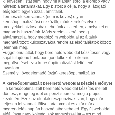
ki egyetlen listát sem, hogy mi alapján sorolja előrébb vagy
hátrébb a tartalmakat. Egy biztos: a célja, hogy a látogató
elégedett legyen azzal, amit talál.
Természetesen vannak (nem is kevés) olyan
keresőoptimalizálási eszközök, módszerek és elvek,
amelyekkel biztosabbak lehetünk a sikerben, amelyeket én
magam is használok. Módszereim sikerét pedig
alátámasztja, hogy megbízóim weboldalai az általuk
meghatározott kulcsszavakra rendre az első találatok között
jelennek meg.
Függetlenül attól, hogy bérelhető weboldal készítésen vagy
saját tulajdonú honlapon gondolkozol – sikereid
megnöveléséhez a keresőoptimalizálást feltétlenül
javaslom.
Személyi jövedelemadó (szja) keresőoptimalizálás
A keresőoptimalizált bérelhető weboldal készítés előnyei
Ha keresőoptimalizált bérelhető weboldal készítés mellett
döntesz, rengeteg időt és pénzt spórolsz meg a project
kezdetén. Ezek az oldalak reszponzívak, van, hogy már
teljesen fel vannak töltve tartalommal és akár már a
megrendelés napján használatba veheted. Egy új weboldal
előállítása nagy költség, sok tervezéssel jár – ezt mind