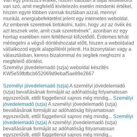
Van egy presztízs értéke, hiszen valóban a saját felületedről
van szó, amit megfelelő kivitelezés esetén mindenki értékel,
hiszen egyre többen vannak tisztában azzal, mennyi
munkát, energiabefektetést jelent egy internetes weboldal.
Az emberek szeretnek birtokolni, tudni, hogy „ez az övék és
azt tesznek vele, amit csak szeretnének", azonban ez egy
honlap esetében nem feltétlenül kifizetődő. Érdemes tehát
mérlegelni a végső döntéshozatal előtt, hiszen a weboldalad
vállalkozod egyik alappillérét jelenti. Ha bizonytalan vagy a
választásban, keress bizalommal és segítek meghozni a
megfelelő döntést.
Személyi jövedelemadó (szja) weboldal készítés
KW5e59fbfbcb652069d9ebaf5ae89e2667
Személyi jövedelemadó (szja)
A személyi jövedelemadó
(szja) bevallásának formáját az adóhatóság folyamatosan
egyszerűsíti, ettől függetlenül sajnos még mindig...
Személyi
jövedelemadó (szja)
A személyi jövedelemadó (szja)
bevallásának formáját az adóhatóság folyamatosan
egyszerűsíti, ettől függetlenül sajnos még mindig...
Személyi
jövedelemadó (szja)
A személyi jövedelemadó (szja)
bevallásának formáját az adóhatóság folyamatosan
egyszerűsíti, ettől függetlenül sajnos még mindig...