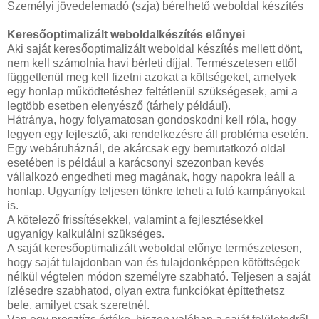
Személyi jövedelemadó (szja) bérelhető weboldal készítés
Keresőoptimalizált weboldalkészítés előnyei
Aki saját keresőoptimalizált weboldal készítés mellett dönt,
nem kell számolnia havi bérleti díjjal. Természetesen ettől
függetlenül meg kell fizetni azokat a költségeket, amelyek
egy honlap működtetéshez feltétlenül szükségesek, ami a
legtöbb esetben elenyésző (tárhely például).
Hátránya, hogy folyamatosan gondoskodni kell róla, hogy
legyen egy fejlesztő, aki rendelkezésre áll probléma esetén.
Egy webáruháznál, de akárcsak egy bemutatkozó oldal
esetében is például a karácsonyi szezonban kevés
vállalkozó engedheti meg magának, hogy napokra leáll a
honlap. Ugyanígy teljesen tönkre teheti a futó kampányokat
is.
A kötelező frissítésekkel, valamint a fejlesztésekkel
ugyanígy kalkulálni szükséges.
A saját keresőoptimalizált weboldal előnye természetesen,
hogy saját tulajdonban van és tulajdonképpen kötöttségek
nélkül végtelen módon személyre szabható. Teljesen a saját
ízlésedre szabhatod, olyan extra funkciókat építtethetsz
bele, amilyet csak szeretnél.