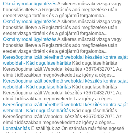
Okmányirodai ügyintézés
A sikeres műszaki vizsga vagy
honosítás illetve a Regisztrációs adó megfizetése után
eredet vizsga történik és a gépjármű forgalomba...
Okmányirodai ügyintézés
A sikeres műszaki vizsga vagy
honosítás illetve a Regisztrációs adó megfizetése után
eredet vizsga történik és a gépjármű forgalomba...
Okmányirodai ügyintézés
A sikeres műszaki vizsga vagy
honosítás illetve a Regisztrációs adó megfizetése után
eredet vizsga történik és a gépjármű forgalomba...
Keresőoptimalizált bérelhető weboldal készítés kontra saját
weboldal - Kád duguláselhárítás
Kád duguláselhárítás
Keresőoptimalizált Weboldal készítés +36704327071 Az
elmúlt időszakban megnövekedett az igény a céges...
Keresőoptimalizált bérelhető weboldal készítés kontra saját
weboldal - Kád duguláselhárítás
Kád duguláselhárítás
Keresőoptimalizált Weboldal készítés +36704327071 Az
elmúlt időszakban megnövekedett az igény a céges...
Keresőoptimalizált bérelhető weboldal készítés kontra saját
weboldal - Kád duguláselhárítás
Kád duguláselhárítás
Keresőoptimalizált Weboldal készítés +36704327071 Az
elmúlt időszakban megnövekedett az igény a céges...
Lomtalanítás
Elszállítjuk az Ön számára már feleslegessé