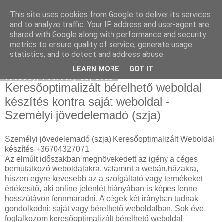
This site uses cookies from Google to deliver its services
Facebook online marketing
and to analyze traffic. Your IP address and user-agent are
shared with Google along with performance and security
metrics to ensure quality of service, generate usage
statistics, and to detect and address abuse.
▼
LEARN MORE
GOT IT
Tuesday, February 22, 2022
Keresőoptimalizált bérelhető weboldal
készítés kontra saját weboldal -
Személyi jövedelemadó (szja)
Személyi jövedelemadó (szja) Keresőoptimalizált Weboldal
készítés +36704327071
Az elmúlt időszakban megnövekedett az igény a céges
bemutatkozó weboldalakra, valamint a webáruházakra,
hiszen egyre kevesebb az a szolgáltató vagy termékeket
értékesítő, aki online jelenlét hiányában is képes lenne
hosszútávon fennmaradni. A cégek két irányban tudnak
gondolkodni: saját vagy bérelhető weboldalban. Sok éve
foglalkozom keresőoptimalizált bérelhető weboldal