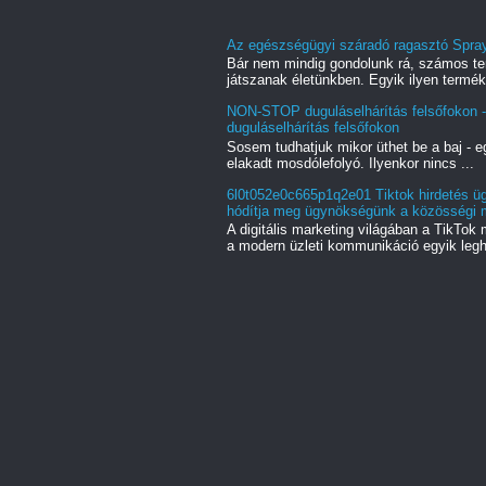
Az egészségügyi száradó ragasztó Spray
Bár nem mindig gondolunk rá, számos te
játszanak életünkben. Egyik ilyen termék,
NON-STOP duguláselhárítás felsőfokon -
duguláselhárítás felsőfokon
Sosem tudhatjuk mikor üthet be a baj - e
elakadt mosdólefolyó. Ilyenkor nincs ...
6l0t052e0c665p1q2e01 Tiktok hirdetés üg
hódítja meg ügynökségünk a közösségi mé
A digitális marketing világában a TikT
a modern üzleti kommunikáció egyik legh