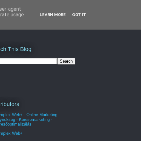
user-agent
erate usage
LEARN MORE
GOT IT
ch This Blog
ributors
mplex Web+ - Online Marketing
ynökség - Keresőmarketing -
resőoptimalizálás
mplex Web+