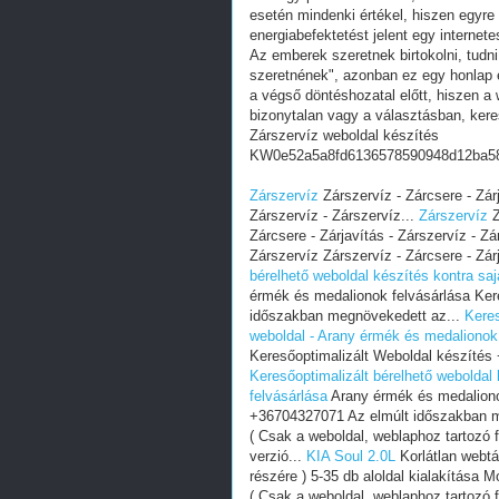
esetén mindenki értékel, hiszen egyre
energiabefektetést jelent egy internete
Az emberek szeretnek birtokolni, tudn
szeretnének", azonban ez egy honlap e
a végső döntéshozatal előtt, hiszen a w
bizonytalan vagy a választásban, ker
Zárszervíz weboldal készítés
KW0e52a5a8fd6136578590948d12ba5
Zárszervíz
Zárszervíz - Zárcsere - Zárj
Zárszervíz - Zárszervíz...
Zárszervíz
Z
Zárcsere - Zárjavítás - Zárszervíz - Zá
Zárszervíz Zárszervíz - Zárcsere - Zárj
bérelhető weboldal készítés kontra sa
érmék és medalionok felvásárlása Ker
időszakban megnövekedett az...
Keres
weboldal - Arany érmék és medalionok
Keresőoptimalizált Weboldal készítés
Keresőoptimalizált bérelhető weboldal
felvásárlása
Arany érmék és medalionok
+36704327071 Az elmúlt időszakban 
( Csak a weboldal, weblaphoz tartozó fá
verzió...
KIA Soul 2.0L
Korlátlan webtá
részére ) 5-35 db aloldal kialakítása Mo
( Csak a weboldal, weblaphoz tartozó fá