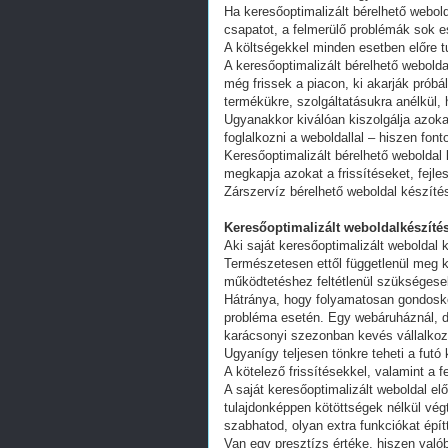
Ha keresőoptimalizált bérelhető webold
csapatot, a felmerülő problémák sok e
A költségekkel minden esetben előre tu
A keresőoptimalizált bérelhető webold
még frissek a piacon, ki akarják próbá
termékükre, szolgáltatásukra anélkül,
Ugyanakkor kiválóan kiszolgálja azoka
foglalkozni a weboldallal – hiszen fon
Keresőoptimalizált bérelhető weboldal 
megkapja azokat a frissítéseket, fejl
Zárszervíz bérelhető weboldal készíté
Keresőoptimalizált weboldalkészítés
Aki saját keresőoptimalizált weboldal k
Természetesen ettől függetlenül meg k
működtetéshez feltétlenül szükségesek
Hátránya, hogy folyamatosan gondoskodn
probléma esetén. Egy webáruháznál, d
karácsonyi szezonban kevés vállalkoz
Ugyanígy teljesen tönkre teheti a futó
A kötelező frissítésekkel, valamint a 
A saját keresőoptimalizált weboldal e
tulajdonképpen kötöttségek nélkül vég
szabhatod, olyan extra funkciókat épít
Van egy presztízs értéke, hiszen valób