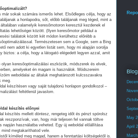
sőoptimalizált?
Repo
és már sokak számára ismerős lehet. Elsődleges célja, hogy az
láljanak a honlapodra, sőt, előbb találjanak meg téged, mint a
 általában valamelyik keresőmotoron keresztül kezdenek el
tatás lehetőségei között. (Ilyen keresőmotor például a
esési találatok között két módon kerülhetsz előrébb a
eresőoptimalizálással. Természetesen sem a Google, sem a Bing
ő nem adott ki egyetlen listát sem, hogy mi alapján sorolja
y biztos: a célja, hogy a látogató elégedett legyen azzal, amit
olyan keresőoptimalizálási eszközök, módszerek és elvek,
ikerben, amelyeket én magam is használok. Módszereim
Blog
ízóim weboldalai az általuk meghatározott kulcsszavakra
ek meg.
Decem
ldal készítésen vagy saját tulajdonú honlapon gondolkozol –
Novem
alizálást feltétlenül javaslom.
Octob
ldal készítés előnyei
Septe
al készítés mellett döntesz, rengeteg időt és pénzt spórolsz
May 2
ak reszponzívak, van, hogy már teljesen fel vannak töltve
 napján használatba veheted. Egy új weboldal előállítása
April 
t mind megtakaríthatod vele.
March
stől kíméled meg magad, hanem a fenntartási költségektől is.