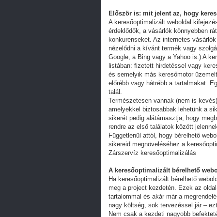
Először is: mit jelent az, hogy kere
A keresőoptimalizált weboldal kifejez
érdeklődők, a vásárlók könnyebben ráta
konkurenseket. Az internetes vásárlók
nézelődni a kívánt termék vagy szolgál
Google, a Bing vagy a Yahoo is.) A ker
listában: fizetett hirdetéssel vagy k
és semelyik más keresőmotor üzemeltet
előrébb vagy hátrébb a tartalmakat. Eg
talál.
Természetesen vannak (nem is kevés) 
amelyekkel biztosabbak lehetünk a s
sikerét pedig alátámasztja, hogy megb
rendre az első találatok között jelenn
Függetlenül attól, hogy bérelhető webo
sikereid megnöveléséhez a keresőoptim
Zárszervíz keresőoptimalizálás
A keresőoptimalizált bérelhető webo
Ha keresőoptimalizált bérelhető webold
meg a project kezdetén. Ezek az oldal
tartalommal és akár már a megrendelés
nagy költség, sok tervezéssel jár – ez
Nem csak a kezdeti nagyobb befekteté