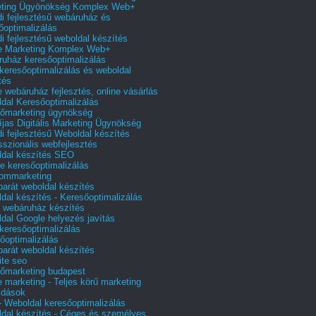
eting Ügyönökség Komplex Web+
i fejlesztésű webáruház és
őoptimalizálás
i fejlesztésű weboldal készítés
e Marketing Komplex Web+
uház keresőoptimalizálás
 keresőoptimalizálás és weboldal
tés
e webáruház fejlesztés, online vásárlás
dal Keresőoptimalizálás
őmarketing ügynökség
íjas Digitális Marketing Ügynökség
i fejlesztésű Weboldal készítés
sszionális webfejlesztés
dal készítés SEO
e keresőoptimalizálás
lommarketing
barát weboldal készítés
dal készítés - Keresőoptimalizálás
 webáruház készítés
dal Google helyezés javítás
 keresőoptimalizálás
őoptimalizálás
barát weboldal készítés
te seo
őmarketing budapest
e marketing - Teljes körű marketing
ldások
 Weboldal keresőoptimalizálás
dal készítés - Céges és személyes