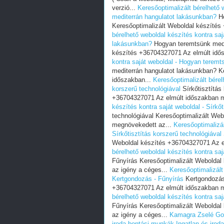
verzió...
Keresőoptimalizált bérelhető 
mediterrán hangulatot lakásunkban?
Ho
Keresőoptimalizált Weboldal készítés
bérelhető weboldal készítés kontra sa
lakásunkban?
Hogyan teremtsünk medit
készítés +36704327071 Az elmúlt idő
kontra saját weboldal - Hogyan teremt
mediterrán hangulatot lakásunkban? K
időszakban...
Keresőoptimalizált bérel
korszerű technológiával
Sírkőtisztítás
+36704327071 Az elmúlt időszakban 
készítés kontra saját weboldal - Sírkőt
technológiával Keresőoptimalizált We
megnövekedett az...
Keresőoptimalizál
Sírkőtisztítás korszerű technológiával
Weboldal készítés +36704327071 Az e
bérelhető weboldal készítés kontra saj
Fűnyírás Keresőoptimalizált Webolda
az igény a céges...
Keresőoptimalizált
Kertgondozás - Fűnyírás
Kertgondozás 
+36704327071 Az elmúlt időszakban m
bérelhető weboldal készítés kontra saj
Fűnyírás Keresőoptimalizált Webolda
az igény a céges...
Kamagra Zselé Go
iroda bontási munkák
Ingatlan és irod