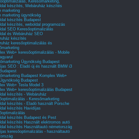
őoptimalizálás, Keresőmarketing,
dal készítés, Webáruház készítés
e marketing
e marketing ügynökség
dal készítés Budapest
dal készítés, weboldal programozás
dal SEO Keresőoptimalizálás
ldal és Webáruház SEO
uház készítés
uház keresőoptimalizálás és
őmarketing
ex Web+ keresőoptimalizálás - Mobile
agyarul
őmarketing Ügynökség Budapest
íjas SEO : Eladó új és használt BMW i3
Budapest
őmarketing Budapest Komplex Web+
Ügynökség Budapest
ex Web+ Tesla Model 3
ex Web+ keresőoptimalizálás Budapest
dal készítés - Webáruház
őoptimalizálás - Keresőmarketing
dal készítés - Eladó használt Porsche
dal készítés Havidíjas
őoptimalizálás
dal készítés Budapest és Pest
dal készítés Használt elektromos autó
dal készítés Használtautó németország
íjas keresőoptimalizálás - használtautó
tország