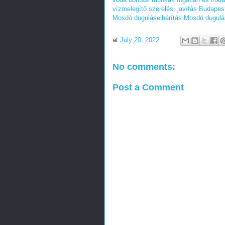
vízmelegítő szerelés, javítás Budapes
Mosdó duguláselhárítás
Mosdó dugulás
at
July 20, 2022
No comments:
Post a Comment