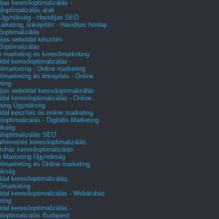
íjas keresőoptimalizálás -
őoptimalizálás árak
gynökség - Havidíjas SEO
arketing, linképítés - Havidíjas honlap
őoptimalizálás
íjas weboldal készítés
őoptimalizálás
e marketing és keresőmarketing
dal keresőoptimalizálás -
őmarketing - Online marketing
őmarketing és linképítés - Online
ting
íjas weboldal keresőoptimalizálás
dal keresőoptimalizálás - Online
ting Ügynökség
dal készítés és online marketing
őoptimalizálás - Digitális Marketing
ökség
őoptimalizálás SEO
attervezés keresőoptimalizálás
uház keresőoptimalizálás
e Marketing Ügynökség
őmarketing és Online marketing
ökség
dal keresőoptimalizálás,
őmarketing
dal keresőoptimalizálás - Webáruház
ting
dal keresőoptimalizálás -
őoptimalizálás Budapest