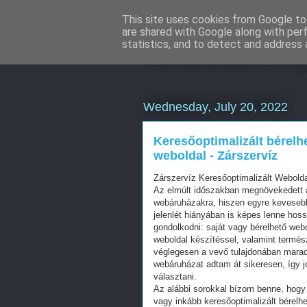
This site uses cookies from Google to 
are shared with Google along with per
Facebook onl
statistics, and to detect and address 
Wednesday, July 20, 2022
Keresőoptimalizált bérelh
weboldal - Zárszervíz
Zárszervíz Keresőoptimalizált Webold
Az elmúlt időszakban megnövekedett a
webáruházakra, hiszen egyre kevesebb 
jelenlét hiányában is képes lenne hos
gondolkodni: saját vagy bérelhető web
weboldal készítéssel, valamint termés
véglegesen a vevő tulajdonában mara
webáruházat adtam át sikeresen, így j
választani.
Az alábbi sorokkal bízom benne, hogy 
vagy inkább keresőoptimalizált bérelhe