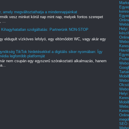
Mark
Egyed
keres
, amely megváltoztathatja a mindennapjainkat
Egyed
rmék vesz minket körül nap mint nap, melyek fontos szerepet
Onlin
 ...
Webár
Helyi
 Kihagyhatatlan szolgáltatás: Partnerünk NON-STOP
készí
Onlin
gy eldugult vízköves lefolyó, egy eltömődött WC, vagy akár egy
Webol
Keres
Havid
ynökség TikTok hirdetésekkel a digitális siker nyomában: Így
Egyed
dia legforróbb platformját
Profe
ok már nem csupán egy egyszerű szórakoztató alkalmazás, hanem
Webol
a...
Googl
Tarta
Mobil
Webol
Olcsó
Webol
Helyi
Keres
Mobil
Websi
Keres
Onlin
mego
SEO -
Webol