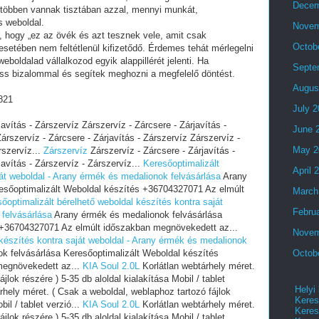
Decem
 többen vannak tisztában azzal, mennyi munkát,
s weboldal.
Novem
i, hogy „ez az övék és azt tesznek vele, amit csak
Octob
setében nem feltétlenül kifizetődő. Érdemes tehát mérlegelni
eboldalad vállalkozod egyik alappillérét jelenti. Ha
Septe
ess bizalommal és segítek meghozni a megfelelő döntést.
Augus
821
July 
avítás - Zárszervíz Zárszervíz - Zárcsere - Zárjavítás -
June 
árszervíz - Zárcsere - Zárjavítás - Zárszervíz Zárszervíz -
May 2
rszervíz...
Zárszervíz
Zárszervíz - Zárcsere - Zárjavítás -
avítás - Zárszervíz - Zárszervíz...
Keresőoptimalizált
April 
ját weboldal - Arany érmék és medalionok felvásárlása
Arany
esőoptimalizált Weboldal készítés +36704327071 Az elmúlt
March
őoptimalizált bérelhető weboldal készítés kontra saját
Febru
 felvásárlása
Arany érmék és medalionok felvásárlása
 +36704327071 Az elmúlt időszakban megnövekedett az...
Novem
 készítés kontra saját weboldal - Arany érmék és medalionok
 felvásárlása Keresőoptimalizált Weboldal készítés
Octob
megnövekedett az...
KIA Soul 2.0L
Korlátlan webtárhely méret.
jlok részére ) 5-35 db aloldal kialakítása Mobil / tablet
Helyi
rhely méret. ( Csak a weboldal, weblaphoz tartozó fájlok
Keres
bil / tablet verzió...
KIA Soul 2.0L
Korlátlan webtárhely méret.
Keres
jlok részére ) 5-35 db aloldal kialakítása Mobil / tablet