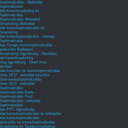
őoptimalizálás - Weboldal
őoptimalizálás
dal keresőmarketing és
őoptimalizálás
őoptimalizálás Weboldal -
őmarketing Weboldal
dal keresőoptimalizálás és
őmarketing
dal keresőoptimalizálás - Honlap
őoptimalizálás
íjas Google keresőoptimalizálás
pkészítés Budapest
őmarketing Ügynökség - Havidíjas
dal keresőmarketing
ting ügynökség - Dwell time
alizálás
dal készítés és keresőoptimalizálás
 time SEO : weboldal készítés
 time keresőoptimalizálás
 time SEO : weboldal
őoptimalizálás
őoptimalizálás Buda -
őoptimalizálás Pest
őoptimalizálás, weboldal
őoptimalizálás
íjas PPC Ügynökség
dal keresőoptimalizálás és linképítés
dal keresőoptimalizálás
pkészítés és keresőoptimalizálás
őmarketing és Tartalommarketing