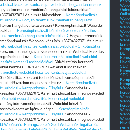
Keres
weboldal készítés kontra saját weboldal - Hogyan teremtsünk
Webol
Onlin
gyan teremtsünk mediterrán hangulatot lakásunkban?
Onlin
 +36704327071 Az elmúlt időszakban...
Keresőoptimalizált
Webol
ját weboldal - Hogyan teremtsünk mediterrán hangulatot
Webol
errán hangulatot lakásunkban? Keresőoptimalizált Weboldal
Webol
szakban...
Keresőoptimalizált bérelhető weboldal készítés
Webo
Webár
sünk mediterrán hangulatot lakásunkban?
Hogyan teremtsünk
Webár
eresőoptimalizált Weboldal készítés +36704327071 Az elmúlt
keres
hető weboldal készítés kontra saját weboldal - Sírkőtisztítás
Kompl
 korszerű technológiával Keresőoptimalizált Weboldal készítés
DE m
megnövekedett az...
Keresőoptimalizált bérelhető weboldal
Keres
Havid
isztítás korszerű technológiával
Sírkőtisztítás korszerű
SEO 
boldal készítés +36704327071 Az elmúlt időszakban
Keres
t bérelhető weboldal készítés kontra saját weboldal -
SEO 
Sírkőtisztítás korszerű technológiával Keresőoptimalizált
Kompl
lmúlt időszakban megnövekedett az...
Keresőoptimalizált
Kompl
Webol
át weboldal - Kertgondozás - Fűnyírás
Kertgondozás -
keres
l készítés +36704327071 Az elmúlt időszakban megnövekedett
Webol
 bérelhető weboldal készítés kontra saját weboldal -
Webol
- Fűnyírás Keresőoptimalizált Weboldal készítés
keres
egnövekedett az igény a céges...
Keresőoptimalizált
Webol
Webol
át weboldal - Kertgondozás - Fűnyírás
Kertgondozás -
Webol
l készítés +36704327071 Az elmúlt időszakban megnövekedett
Havid
ld Webáruház
Kamagra Zselé Gold Webáruház
Ingatlan és
néme
a bontási munkák
Lakásfelújítás
Lakásfelújítás
Régi gázkazán,