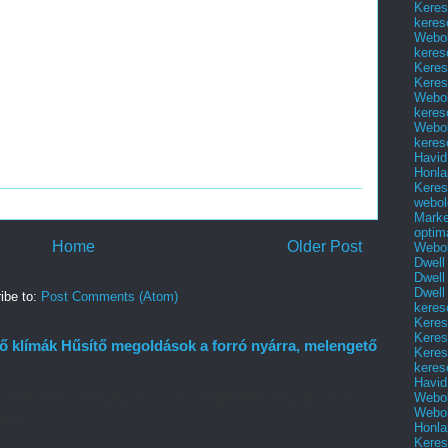
Keres
keres
Webol
keres
Keres
Keres
Webol
keres
Webol
keres
Havid
Honla
Keres
webol
Marke
optim
Home
Older Post
Webol
Dwell
Dwell
Dwell
ibe to:
Post Comments (Atom)
keres
Keres
Keres
ő klímák Hűsítő megoldások a forró nyárra, melengető
Keres
keres
Havid
Webol
ésében kulcsszerepet játszanak a megfelelően megválasztott
Webol
lasz...
Honla
Keres