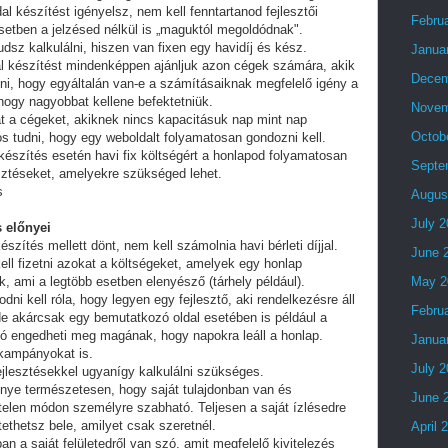
al készítést igényelsz, nem kell fenntartanod fejlesztői
Febru
setben a jelzésed nélkül is „maguktól megoldódnak".
dsz kalkulálni, hiszen van fixen egy havidíj és kész.
Janua
al készítést mindenképpen ajánljuk azon cégek számára, akik
Decem
lni, hogy egyáltalán van-e a számításaiknak megfelelő igény a
 hogy nagyobbat kellene befektetniük.
Novem
t a cégeket, akiknek nincs kapacitásuk nap mint nap
Octob
tos tudni, hogy egy weboldalt folyamatosan gondozni kell.
készítés esetén havi fix költségért a honlapod folyamatosan
Septe
esztéseket, amelyekre szükséged lehet.
s
Augus
July 
 előnyei
észítés mellett dönt, nem kell számolnia havi bérleti díjjal.
June 
ell fizetni azokat a költségeket, amelyek egy honlap
, ami a legtöbb esetben elenyésző (tárhely például).
May 2
i kell róla, hogy legyen egy fejlesztő, aki rendelkezésre áll
Febru
e akárcsak egy bemutatkozó oldal esetében is például a
ó engedheti meg magának, hogy napokra leáll a honlap.
Janua
 kampányokat is.
July 
fejlesztésekkel ugyanígy kalkulálni szükséges.
lőnye természetesen, hogy saját tulajdonban van és
June 
telen módon személyre szabható. Teljesen a saját ízlésedre
tethetsz bele, amilyet csak szeretnél.
April 
an a saját felületedről van szó, amit megfelelő kivitelezés