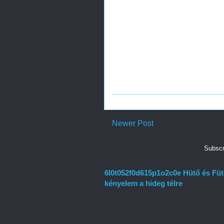
Newer Post
Subscr
6l0t052f0d615p1o2c0e Hütő és Füt
kényelem a hideg télre
A kellemes otthoni környezet megteremt
klímaberendezések. Partnerünk széles vá