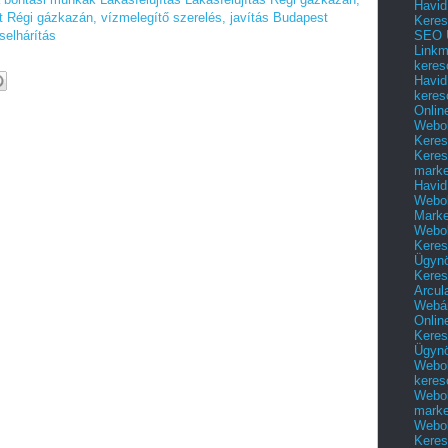
Havid
t
Régi gázkazán, vízmelegítő szerelés, javítás Budapest
Keres
SEO Ü
elhárítás
Linkm
keres
Havid
keres
Onlin
Webol
Keres
Keres
marke
Havid
Webol
Marke
Webol
Keres
Ügyn
Keres
Arcul
Webár
Onlin
Keres
Ügyn
Webol
keres
Webol
marke
Webol
Keres