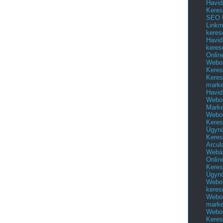
Havid
Keres
SEO Ü
Linkm
keres
Havid
keres
Onlin
Webol
Keres
Keres
marke
Havid
Webol
Marke
Webol
Keres
Ügyn
Keres
Arcul
Webár
Onlin
Keres
Ügyn
Webol
keres
Webol
marke
Webol
Keres