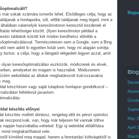
sőoptimalizált?
Repo
és már sokak számára ismerős lehet. Elsődleges célja, hogy az
láljanak a honlapodra, sőt, előbb találjanak meg téged, mint a
 általában valamelyik keresőmotoron keresztül kezdenek el
tatás lehetőségei között. (Ilyen keresőmotor például a
esési találatok között két módon kerülhetsz előrébb a
eresőoptimalizálással. Természetesen sem a Google, sem a Bing
ő nem adott ki egyetlen listát sem, hogy mi alapján sorolja
y biztos: a célja, hogy a látogató elégedett legyen azzal, amit
olyan keresőoptimalizálási eszközök, módszerek és elvek,
ikerben, amelyeket én magam is használok. Módszereim
Blog
ízóim weboldalai az általuk meghatározott kulcsszavakra
ek meg.
Decem
ldal készítésen vagy saját tulajdonú honlapon gondolkozol –
Novem
alizálást feltétlenül javaslom.
timalizálás
Octob
ldal készítés előnyei
Septe
al készítés mellett döntesz, rengeteg időt és pénzt spórolsz
May 2
ak reszponzívak, van, hogy már teljesen fel vannak töltve
 napján használatba veheted. Egy új weboldal előállítása
April 
t mind megtakaríthatod vele.
March
stől kíméled meg magad, hanem a fenntartási költségektől is.