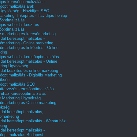
íjas keresőoptimalizálás -
őoptimalizálás árak
gynökség - Havidíjas SEO
arketing, linképítés - Havidíjas honlap
őoptimalizálás
íjas weboldal készítés
őoptimalizálás
e marketing és keresőmarketing
dal keresőoptimalizálás -
őmarketing - Online marketing
őmarketing és linképítés - Online
ting
íjas weboldal keresőoptimalizálás
dal keresőoptimalizálás - Online
ting Ügynökség
dal készítés és online marketing
őoptimalizálás - Digitális Marketing
ökség
őoptimalizálás SEO
attervezés keresőoptimalizálás
uház keresőoptimalizálás
e Marketing Ügynökség
őmarketing és Online marketing
ökség
dal keresőoptimalizálás,
őmarketing
dal keresőoptimalizálás - Webáruház
ting
dal keresőoptimalizálás -
őoptimalizálás Budapest