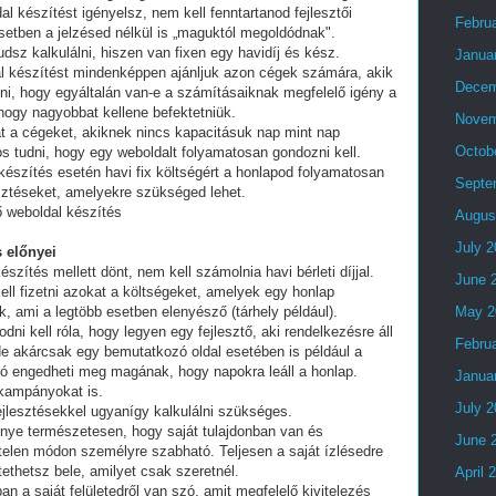
al készítést igényelsz, nem kell fenntartanod fejlesztői
Febru
setben a jelzésed nélkül is „maguktól megoldódnak".
dsz kalkulálni, hiszen van fixen egy havidíj és kész.
Janua
al készítést mindenképpen ajánljuk azon cégek számára, akik
Decem
lni, hogy egyáltalán van-e a számításaiknak megfelelő igény a
 hogy nagyobbat kellene befektetniük.
Novem
t a cégeket, akiknek nincs kapacitásuk nap mint nap
Octob
tos tudni, hogy egy weboldalt folyamatosan gondozni kell.
készítés esetén havi fix költségért a honlapod folyamatosan
Septe
esztéseket, amelyekre szükséged lehet.
ő weboldal készítés
Augus
July 
 előnyei
észítés mellett dönt, nem kell számolnia havi bérleti díjjal.
June 
ell fizetni azokat a költségeket, amelyek egy honlap
, ami a legtöbb esetben elenyésző (tárhely például).
May 2
i kell róla, hogy legyen egy fejlesztő, aki rendelkezésre áll
Febru
e akárcsak egy bemutatkozó oldal esetében is például a
ó engedheti meg magának, hogy napokra leáll a honlap.
Janua
 kampányokat is.
July 
fejlesztésekkel ugyanígy kalkulálni szükséges.
lőnye természetesen, hogy saját tulajdonban van és
June 
telen módon személyre szabható. Teljesen a saját ízlésedre
tethetsz bele, amilyet csak szeretnél.
April 
an a saját felületedről van szó, amit megfelelő kivitelezés