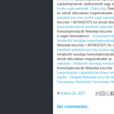
Lakásfelújításnál, építkezésnél vagy 
kontra saját weboldal - Dobozolás
Dobo
Az elmúlt időszakban megnövekedett 
weboldal készítés kontra saját webold
készítés +36704327071 Az elmúlt idő
Keresőoptimalizált bérelhető weboldal 
Keresőoptimalizált Weboldal készíté
a céges bemutatkozó...
Keresőoptimali
Infrabicikli havidíjas keresőoptimalizál
Weboldal készítés +36704327071 Az e
bérelhető weboldal készítés kontra sajá
Infrabicikli havidíjas keresőoptimali
elmúlt időszakban megnövekedett az.
weboldal - Infrabicikli havidíjas kereső
Keresőoptimalizált Weboldal készítés
Lakásfelújítás
Lakásfelújítás
Arany fel
eladás - Elittgold
Weboldal készítés
W
Fazonarany felvásárlás
Fazonarany fe
at
August 28, 2022
No comments: