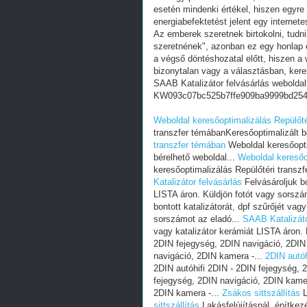
esetén mindenki értékel, hiszen egyre
energiabefektetést jelent egy internete
Az emberek szeretnek birtokolni, tudn
szeretnének", azonban ez egy honlap e
a végső döntéshozatal előtt, hiszen a w
bizonytalan vagy a választásban, ker
SAAB Katalizátor felvásárlás weboldal
KW093c07bc525b7ffe909ba9999bd254
Weboldal keresőoptimalizálás Repülőté
transzfer témábanKeresőoptimalizált b
transzfer témában
Weboldal keresőopti
bérelhető weboldal...
Weboldal keresőo
keresőoptimalizálás Repülőtéri transz
Katalizátor felvásárlás
Felvásároljuk bo
LISTA áron. Küldjön fotót vagy sorszá
bontott katalizátorát, dpf szűrőjét vag
sorszámot az eladó...
SAAB Katalizáto
vagy katalizátor kerámiát LISTA áron.
2DIN fejegység, 2DIN navigáció, 2DIN
navigáció, 2DIN kamera -...
2DIN autóh
2DIN autóhifi 2DIN - 2DIN fejegység, 
fejegység, 2DIN navigáció, 2DIN kamer
2DIN kamera -...
Zsákos sittszállítás
L
sittszállítás
Lakásfelújításnál, építkez