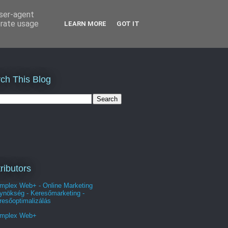
user-agent
erate usage
LEARN MORE
GOT IT
ch This Blog
ributors
mplex Web+ - Online Marketing
ynökség - Keresőmarketing -
resőoptimalizálás
mplex Web+