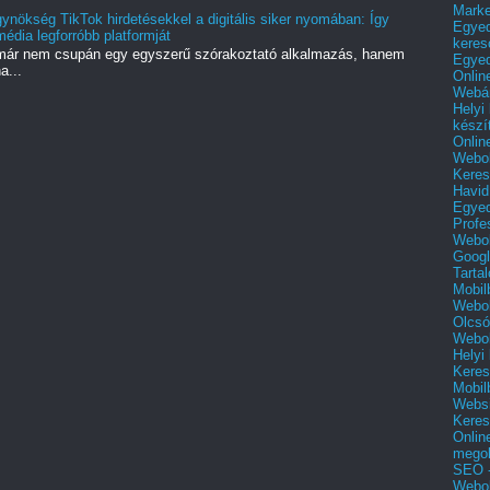
Mark
ynökség TikTok hirdetésekkel a digitális siker nyomában: Így
Egyed
dia legforróbb platformját
keres
ok már nem csupán egy egyszerű szórakoztató alkalmazás, hanem
Egyed
a...
Onlin
Webár
Helyi
készí
Onlin
Webol
Keres
Havid
Egyed
Profe
Webol
Googl
Tarta
Mobil
Webol
Olcsó
Webol
Helyi
Keres
Mobil
Websi
Keres
Onlin
mego
SEO -
Webol