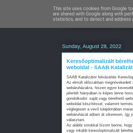
This site uses cookies from Google to 
are shared with Google along with per
Facebook onl
statistics, and to detect and address 
Sunday, August 28, 2022
Keresőoptimalizált bérelh
weboldal - SAAB Katalizát
SAAB Katalizátor felvásárlás Keresőo
Az elmúlt időszakban megnövekedett a
webáruházakra, hiszen egyre kevesebb 
jelenlét hiányában is képes lenne hos
gondolkodni: saját vagy bérelhető web
weboldal készítéssel, valamint termés
véglegesen a vevő tulajdonában mara
webáruházat adtam át sikeresen, így j
választani.
Az alábbi sorokkal bízom benne, hogy 
vagy inkább keresőoptimalizált bérelhe