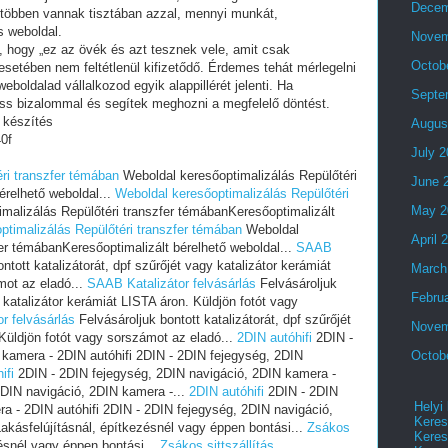
Decem
 többen vannak tisztában azzal, mennyi munkát,
s weboldal.
Novem
i, hogy „ez az övék és azt tesznek vele, amit csak
Octob
setében nem feltétlenül kifizetődő. Érdemes tehát mérlegelni
eboldalad vállalkozod egyik alappillérét jelenti. Ha
Septe
ess bizalommal és segítek meghozni a megfelelő döntést.
 készítés
Augus
0f
July 
ri transzfer témában
Weboldal keresőoptimalizálás Repülőtéri
June 
érelhető weboldal...
Weboldal keresőoptimalizálás Repülőtéri
May 2
malizálás Repülőtéri transzfer témábanKeresőoptimalizált
ptimalizálás Repülőtéri transzfer témában
Weboldal
April 
fer témábanKeresőoptimalizált bérelhető weboldal...
SAAB
ntott katalizátorát, dpf szűrőjét vagy katalizátor kerámiát
March
mot az eladó...
SAAB Katalizátor felvásárlás
Felvásároljuk
Febru
y katalizátor kerámiát LISTA áron. Küldjön fotót vagy
r felvásárlás
Felvásároljuk bontott katalizátorát, dpf szűrőjét
Novem
 Küldjön fotót vagy sorszámot az eladó...
2DIN autóhifi
2DIN -
 kamera - 2DIN autóhifi 2DIN - 2DIN fejegység, 2DIN
Octob
ifi
2DIN - 2DIN fejegység, 2DIN navigáció, 2DIN kamera -
2DIN navigáció, 2DIN kamera -...
2DIN autóhifi
2DIN - 2DIN
Helyi
a - 2DIN autóhifi 2DIN - 2DIN fejegység, 2DIN navigáció,
Keres
akásfelújításnál, építkezésnél vagy éppen bontási...
Zsákos
Keres
ésnél vagy éppen bontási...
Zsákos sittszállítás