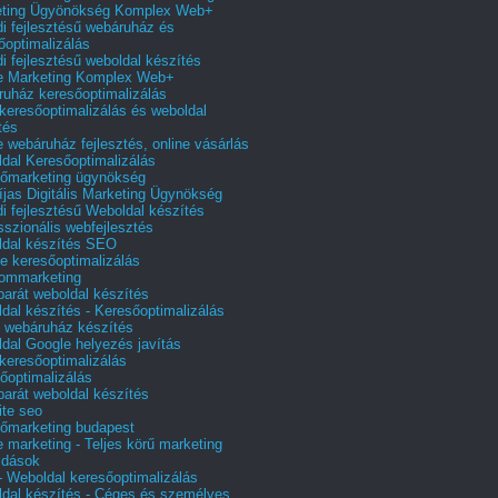
eting Ügyönökség Komplex Web+
i fejlesztésű webáruház és
őoptimalizálás
i fejlesztésű weboldal készítés
e Marketing Komplex Web+
uház keresőoptimalizálás
 keresőoptimalizálás és weboldal
tés
e webáruház fejlesztés, online vásárlás
dal Keresőoptimalizálás
őmarketing ügynökség
íjas Digitális Marketing Ügynökség
i fejlesztésű Weboldal készítés
sszionális webfejlesztés
dal készítés SEO
e keresőoptimalizálás
lommarketing
barát weboldal készítés
dal készítés - Keresőoptimalizálás
 webáruház készítés
dal Google helyezés javítás
 keresőoptimalizálás
őoptimalizálás
barát weboldal készítés
te seo
őmarketing budapest
e marketing - Teljes körű marketing
ldások
 Weboldal keresőoptimalizálás
dal készítés - Céges és személyes