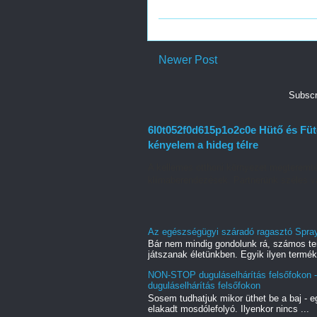
Newer Post
Subscr
6l0t052f0d615p1o2c0e Hütő és Füt
kényelem a hideg télre
A kellemes otthoni környezet megteremt
klímaberendezések. Partnerünk széles vá
Az egészségügyi száradó ragasztó Spray
Bár nem mindig gondolunk rá, számos te
játszanak életünkben. Egyik ilyen termék,
NON-STOP duguláselhárítás felsőfokon -
duguláselhárítás felsőfokon
Sosem tudhatjuk mikor üthet be a baj - e
elakadt mosdólefolyó. Ilyenkor nincs ...