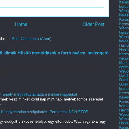
Keres
keres
Webol
keres
Keres
Keres
Home
Older Post
Webol
keres
Webol
ibe to:
Post Comments (Atom)
keres
Havid
Honla
ő klímák Hűsítő megoldások a forró nyárra, melengető
Keres
webol
Marke
optim
ésében kulcsszerepet játszanak a megfelelően megválasztott
Webol
lasz...
Dwell
Dwell
Dwell
keres
Keres
, amely megváltoztathatja a mindennapjainkat
Keres
rmék vesz minket körül nap mint nap, melyek fontos szerepet
Keres
 ...
keres
Havid
 Kihagyhatatlan szolgáltatás: Partnerünk NON-STOP
Webol
Webol
gy eldugult vízköves lefolyó, egy eltömődött WC, vagy akár egy
Honla
Keres