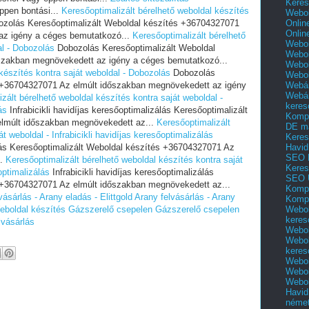
Keres
éppen bontási...
Keresőoptimalizált bérelhető weboldal készítés
Webol
Onlin
zolás Keresőoptimalizált Weboldal készítés +36704327071
Onlin
az igény a céges bemutatkozó...
Keresőoptimalizált bérelhető
Webol
al - Dobozolás
Dobozolás Keresőoptimalizált Weboldal
Webol
szakban megnövekedett az igény a céges bemutatkozó...
Webol
készítés kontra saját weboldal - Dobozolás
Dobozolás
Webo
Webár
s +36704327071 Az elmúlt időszakban megnövekedett az igény
Webár
zált bérelhető weboldal készítés kontra saját weboldal -
keres
ás
Infrabicikli havidíjas keresőoptimalizálás Keresőoptimalizált
Kompl
lmúlt időszakban megnövekedett az...
Keresőoptimalizált
DE m
t weboldal - Infrabicikli havidíjas keresőoptimalizálás
Keres
Havid
zálás Keresőoptimalizált Weboldal készítés +36704327071 Az
SEO 
..
Keresőoptimalizált bérelhető weboldal készítés kontra saját
Keres
optimalizálás
Infrabicikli havidíjas keresőoptimalizálás
SEO 
 +36704327071 Az elmúlt időszakban megnövekedett az...
Kompl
vásárlás - Arany eladás - Elittgold
Arany felvásárlás - Arany
Kompl
Webol
eboldal készítés
Gázszerelő csepelen
Gázszerelő csepelen
keres
lvásárlás
Webol
Webol
keres
Webol
Webol
Webol
Havid
néme