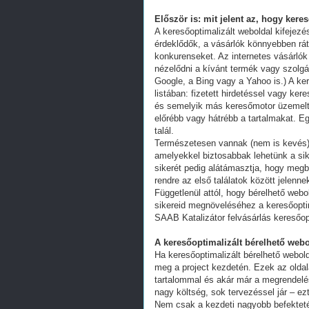
Először is: mit jelent az, hogy kere
A keresőoptimalizált weboldal kifejez
érdeklődők, a vásárlók könnyebben ráta
konkurenseket. Az internetes vásárlók
nézelődni a kívánt termék vagy szolgál
Google, a Bing vagy a Yahoo is.) A ker
listában: fizetett hirdetéssel vagy k
és semelyik más keresőmotor üzemeltet
előrébb vagy hátrébb a tartalmakat. Eg
talál.
Természetesen vannak (nem is kevés) 
amelyekkel biztosabbak lehetünk a s
sikerét pedig alátámasztja, hogy megb
rendre az első találatok között jelenn
Függetlenül attól, hogy bérelhető webo
sikereid megnöveléséhez a keresőoptim
SAAB Katalizátor felvásárlás keresőop
A keresőoptimalizált bérelhető webo
Ha keresőoptimalizált bérelhető webold
meg a project kezdetén. Ezek az oldal
tartalommal és akár már a megrendelés
nagy költség, sok tervezéssel jár – ez
Nem csak a kezdeti nagyobb befekteté