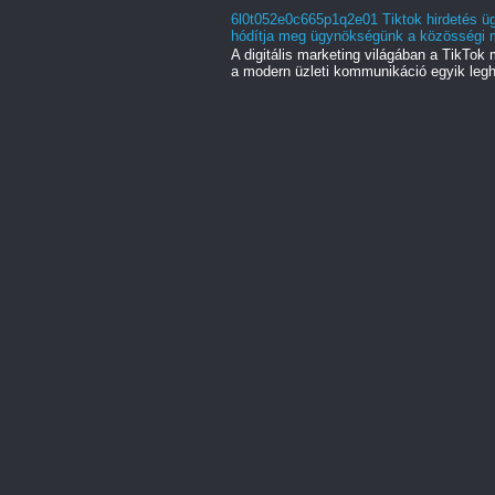
6l0t052e0c665p1q2e01 Tiktok hirdetés üg
hódítja meg ügynökségünk a közösségi mé
A digitális marketing világában a TikT
a modern üzleti kommunikáció egyik legh