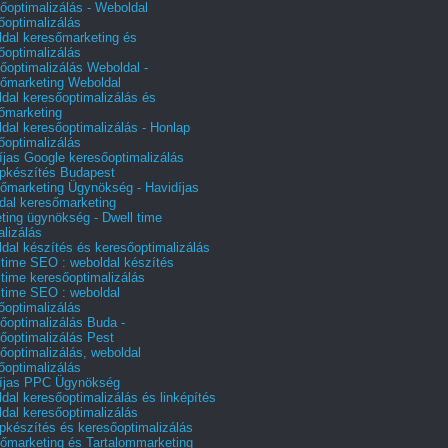
őoptimalizálás - Weboldal
őoptimalizálás
dal keresőmarketing és
őoptimalizálás
őoptimalizálás Weboldal -
őmarketing Weboldal
dal keresőoptimalizálás és
őmarketing
dal keresőoptimalizálás - Honlap
őoptimalizálás
íjas Google keresőoptimalizálás
pkészítés Budapest
őmarketing Ügynökség - Havidíjas
dal keresőmarketing
ting ügynökség - Dwell time
alizálás
dal készítés és keresőoptimalizálás
 time SEO : weboldal készítés
 time keresőoptimalizálás
 time SEO : weboldal
őoptimalizálás
őoptimalizálás Buda -
őoptimalizálás Pest
őoptimalizálás, weboldal
őoptimalizálás
íjas PPC Ügynökség
dal keresőoptimalizálás és linképítés
dal keresőoptimalizálás
pkészítés és keresőoptimalizálás
őmarketing és Tartalommarketing