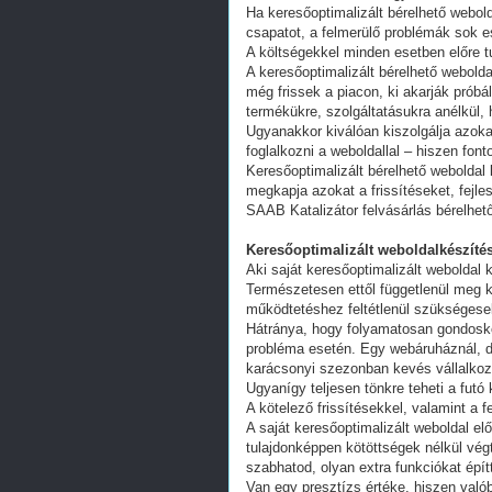
Ha keresőoptimalizált bérelhető webold
csapatot, a felmerülő problémák sok e
A költségekkel minden esetben előre tu
A keresőoptimalizált bérelhető webold
még frissek a piacon, ki akarják próbá
termékükre, szolgáltatásukra anélkül,
Ugyanakkor kiválóan kiszolgálja azoka
foglalkozni a weboldallal – hiszen fon
Keresőoptimalizált bérelhető weboldal 
megkapja azokat a frissítéseket, fejl
SAAB Katalizátor felvásárlás bérelhet
Keresőoptimalizált weboldalkészítés
Aki saját keresőoptimalizált weboldal k
Természetesen ettől függetlenül meg k
működtetéshez feltétlenül szükségesek
Hátránya, hogy folyamatosan gondoskodn
probléma esetén. Egy webáruháznál, d
karácsonyi szezonban kevés vállalkoz
Ugyanígy teljesen tönkre teheti a futó
A kötelező frissítésekkel, valamint a 
A saját keresőoptimalizált weboldal e
tulajdonképpen kötöttségek nélkül vég
szabhatod, olyan extra funkciókat épít
Van egy presztízs értéke, hiszen valób