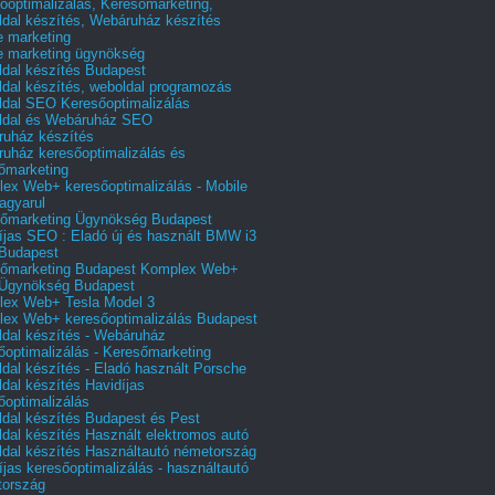
őoptimalizálás, Keresőmarketing,
dal készítés, Webáruház készítés
e marketing
e marketing ügynökség
dal készítés Budapest
dal készítés, weboldal programozás
dal SEO Keresőoptimalizálás
ldal és Webáruház SEO
uház készítés
uház keresőoptimalizálás és
őmarketing
ex Web+ keresőoptimalizálás - Mobile
agyarul
őmarketing Ügynökség Budapest
íjas SEO : Eladó új és használt BMW i3
Budapest
őmarketing Budapest Komplex Web+
Ügynökség Budapest
ex Web+ Tesla Model 3
ex Web+ keresőoptimalizálás Budapest
dal készítés - Webáruház
őoptimalizálás - Keresőmarketing
dal készítés - Eladó használt Porsche
dal készítés Havidíjas
őoptimalizálás
dal készítés Budapest és Pest
dal készítés Használt elektromos autó
dal készítés Használtautó németország
íjas keresőoptimalizálás - használtautó
tország