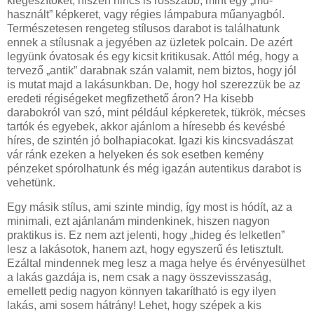
kiegészítőket, hiszen nincs is rosszabb, mint egy „mű-
használt” képkeret, vagy régies lámpabura műanyagból.
Természetesen rengeteg stílusos darabot is találhatunk
ennek a stílusnak a jegyében az üzletek polcain. De azért
legyünk óvatosak és egy kicsit kritikusak. Attól még, hogy a
tervező „antik” darabnak szán valamit, nem biztos, hogy jól
is mutat majd a lakásunkban. De, hogy hol szerezzük be az
eredeti régiségeket megfizethető áron? Ha kisebb
darabokról van szó, mint például képkeretek, tükrök, mécses
tartók és egyebek, akkor ajánlom a híresebb és kevésbé
híres, de szintén jó bolhapiacokat. Igazi kis kincsvadászat
vár ránk ezeken a helyeken és sok esetben kemény
pénzeket spórolhatunk és még igazán autentikus darabot is
vehetünk.
Egy másik stílus, ami szinte mindig, így most is hódít, az a
minimali, ezt ajánlanám mindenkinek, hiszen nagyon
praktikus is. Ez nem azt jelenti, hogy „hideg és lelketlen”
lesz a lakásotok, hanem azt, hogy egyszerű és letisztult.
Ezáltal mindennek meg lesz a maga helye és érvényesülhet
a lakás gazdája is, nem csak a nagy összevisszaság,
emellett pedig nagyon könnyen takarítható is egy ilyen
lakás, ami sosem hátrány! Lehet, hogy szépek a kis