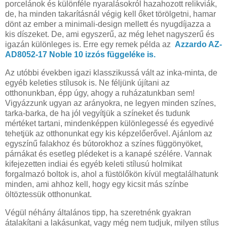
porcelánok és különféle nyaralásokról hazahozott relikviák,
de, ha minden takarításnál végig kell őket törölgetni, hamar
dönt az ember a minimali-design mellett és nyugdíjazza a
kis díszeket. De, ami egyszerű, az még lehet nagyszerű és
igazán különleges is. Erre egy remek példa az
Azzardo AZ-
AD8052-17 Noble 10 izzós függeléke is.
Az utóbbi években igazi klasszikussá vált az inka-minta, de
egyéb keleties stílusok is. Ne féljünk újítani az
otthonunkban, épp úgy, ahogy a ruházatunkban sem!
Vigyázzunk ugyan az arányokra, ne legyen minden színes,
tarka-barka, de ha jól vegyítjük a színeket és tudunk
mértéket tartani, mindenképpen különlegessé és egyedivé
tehetjük az otthonunkat egy kis képzelőerővel. Ajánlom az
egyszínű falakhoz és bútorokhoz a színes függönyöket,
párnákat és esetleg plédeket is a kanapé szélére. Vannak
kifejezetten indiai és egyéb keleti stílusú holmikat
forgalmazó boltok is, ahol a füstölőkön kívül megtalálhatunk
minden, ami ahhoz kell, hogy egy kicsit más színbe
öltöztessük otthonunkat.
Végül néhány általános tipp, ha szeretnénk gyakran
átalakítani a lakásunkat, vagy még nem tudjuk, milyen stílus