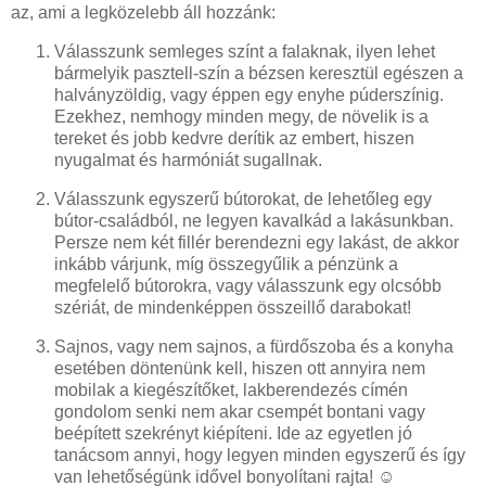
az, ami a legközelebb áll hozzánk:
Válasszunk semleges színt a falaknak, ilyen lehet
bármelyik pasztell-szín a bézsen keresztül egészen a
halványzöldig, vagy éppen egy enyhe púderszínig.
Ezekhez, nemhogy minden megy, de növelik is a
tereket és jobb kedvre derítik az embert, hiszen
nyugalmat és harmóniát sugallnak.
Válasszunk egyszerű bútorokat, de lehetőleg egy
bútor-családból, ne legyen kavalkád a lakásunkban.
Persze nem két fillér berendezni egy lakást, de akkor
inkább várjunk, míg összegyűlik a pénzünk a
megfelelő bútorokra, vagy válasszunk egy olcsóbb
szériát, de mindenképpen összeillő darabokat!
Sajnos, vagy nem sajnos, a fürdőszoba és a konyha
esetében döntenünk kell, hiszen ott annyira nem
mobilak a kiegészítőket, lakberendezés címén
gondolom senki nem akar csempét bontani vagy
beépített szekrényt kiépíteni. Ide az egyetlen jó
tanácsom annyi, hogy legyen minden egyszerű és így
van lehetőségünk idővel bonyolítani rajta! ☺