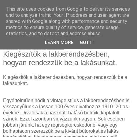
This site uses cookies from Google to deliver its services
Facebook online marketing
and to analyze traffic. Your IP address and user-agent are
shared with Google along with performance and security
metrics to ensure quality of service, generate usage
statistics, and to detect and address abuse.
▼
LEARN MORE
GOT IT
Sunday, August 7, 2022
Kiegészítők a lakberendezésben,
hogyan rendezzük be a lakásunkat.
Kiegészítők a lakberendezésben, hogyan rendezzük be a
lakásunkat.
Egyértelműen hódít a vintage stílus a lakberendezésben is,
visszanyúlunk a lassan 100 éves divathoz az 1910-’20-as
évekbe. Divatosak a használt-hatású holmik, koptatott
színek. Ezzel azonban vigyázzunk nagyon. Sok esetben
jobban járunk, ha egy régiségkereskedőnél vagy egy
bolhapiacon szerezzük be a kívánt bútorokat és lakás