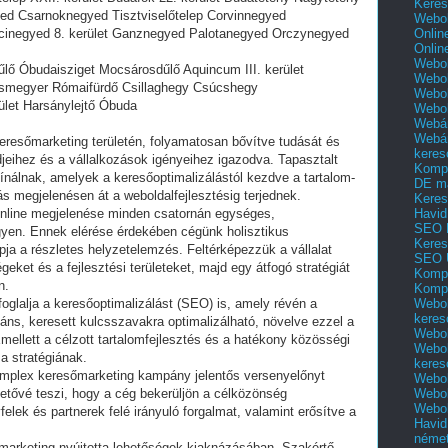
Keres
ed Csarnoknegyed Tisztviselőtelep Corvinnegyed
Webol
Onlin
ncinegyed 8. kerület Ganznegyed Palotanegyed Orczynegyed
Onlin
Webol
űlő Óbudaisziget Mocsárosdűlő Aquincum III. kerület
Webol
smegyer Rómaifürdő Csillaghegy Csúcshegy
Webol
ület Harsánylejtő Óbuda
Webo
Webár
Webár
eresőmarketing területén, folyamatosan bővítve tudását és
keres
ndjeihez és a vállalkozások igényeihez igazodva. Tapasztalt
Kompl
nálnak, amelyek a keresőoptimalizálástól kezdve a tartalom-
DE m
megjelenésen át a weboldalfejlesztésig terjednek.
Keres
Havid
online megjelenése minden csatornán egységes,
SEO 
egyen. Ennek elérése érdekében cégünk holisztikus
Keres
ja a részletes helyzetelemzés. Feltérképezzük a vállalat
SEO 
égeket és a fejlesztési területeket, majd egy átfogó stratégiát
Kompl
n.
Kompl
Webol
glalja a keresőoptimalizálást (SEO) is, amely révén a
keres
ns, keresett kulcsszavakra optimalizálható, növelve ezzel a
Webol
mellett a célzott tartalomfejlesztés és a hatékony közösségi
Webol
 a stratégiának.
keres
komplex keresőmarketing kampány jelentős versenyelőnyt
Webol
Webol
hetővé teszi, hogy a cég bekerüljön a célközönség
Webol
felek és partnerek felé irányuló forgalmat, valamint erősítve a
Havid
.
néme
marketing nyújtotta lehetőségek kiaknázásában. Szakértő