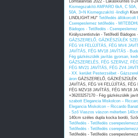
Lomtalanítás‎ 2022 - Lakáskiürítés 0-
Kismegszakító AMPARO 6kA, C 50A, 3
50A, 3+N Kismegszakító -lindligh
Kism
LINDLIGHT.HU"
Tetőfedés állókorcolt
Cserepeslemez tetőfedés - MITEBDH
Bádogos - Tetőfedés - Cserepesleme
Királyszentistván - Tetőfedő Bádogos
GÁZSZERELŐ, GÁZKÉSZÜLÉK SZER
FÉG V4 FELÚJÍTÁS, FÉG MV4 JAVÍ
JAVÍTÁS, FÉG MV18 JAVÍTÁS - Budape
Fég gázkészülék javítás gyorsan, ked
GÁZSZERELÉS, FÉG SZERVIZ, FÉG 
FÉG MV21 JAVÍTÁS, FÉG ZV4 JAVÍT
- XX. kerület Pesterzsébet - Gázszer
áron
GÁZSZERELŐ, GÁZKÉSZÜLÉK S
JAVÍTÁS, FÉG V4 FELÚJÍTÁS, FÉG 
FÉG MZV18 JAVÍTÁS, FÉG MV18 JAVÍTÁ
+36203257170 - Fég gázkészülék javí
szabott Elegancia Miskolcon – Riccard
Elegancia Miskolcon – Riccardo Banat
- Sző
Viaszos vászon méterben 140cm
140cm széles dupla kocka bordó, Sző
Tetőfedés - Tetőfedés cserepeslemezz
Tetőfedés - Tetőfedés cserepeslemezz
Tetőfedés - Tetőfedés cserepeslemez