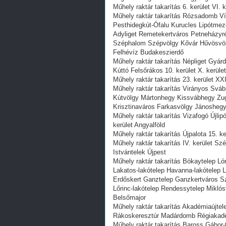
Műhely raktár takarítás 6. kerület VI. 
Műhely raktár takarítás Rózsadomb Víz
Pesthidegkút-Ófalu Kurucles Lipótme
Adyliget Remetekertváros Petneházyr
Széphalom Szépvölgy Kővár Hűvösvölgy
Felhévíz Budakeszierdő
Műhely raktár takarítás Népliget Gyár
Kúttó Felsőrákos 10. kerület X. kerüle
Műhely raktár takarítás 23. kerület XX
Műhely raktár takarítás Virányos Svá
Kútvölgy Mártonhegy Kissvábhegy Zugl
Krisztinaváros Farkasvölgy Jánosheg
Műhely raktár takarítás Vizafogó Újli
kerület Angyalföld
Műhely raktár takarítás Újpalota 15. k
Műhely raktár takarítás IV. kerület 
Istvántelek Újpest
Műhely raktár takarítás Bókaytelep L
Lakatos-lakótelep Havanna-lakótelep Lip
Erdőskert Ganztelep Ganzkertváros Sz
Lőrinc-lakótelep Rendessytelep Miklós
Belsőmajor
Műhely raktár takarítás Akadémiaújte
Rákoskeresztúr Madárdomb Régiakadém
Műhely raktár takarítás Baross Gábor-