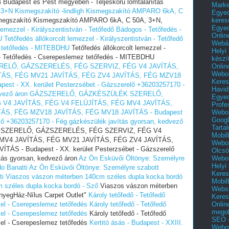
24 Budapest és Pest megyében‎ - Teljeskörű lomtalanítás
Mark
+N Kismegszakító -lindligh
Kismegszakító AMPARO 6kA, C
Egyed
keres
egszakító Kismegszakító AMPARO 6kA, C 50A, 3+N,
Egyed
 lemezzel - Királyszentistván - Tetőfedő Bádogos - Tetőfedés -
Onlin
U
Tetőfedés állókorcolt lemezzel - Királyszentistván - Tetőfedő
Webár
z tetőfedés - MITEBDHU
Tetőfedés állókorcolt lemezzel -
Helyi
 - Tetőfedés - Cserepeslemez tetőfedés - MITEBDHU
készí
Onlin
ELŐ, GÁZSZERELÉS, FÉG SZERVIZ, FÉG V4 JAVÍTÁS,
Webol
TÁS, FÉG MV21 JAVÍTÁS, FÉG ZV4 JAVÍTÁS, FÉG MZV18
Keres
st - XX. kerület Pesterzsébet - Gázszerelő +36203257170 -
Havid
vező áron
GÁZSZERELŐ, GÁZKÉSZÜLÉK SZERELŐ,
Egyed
V4 JAVÍTÁS, FÉG V4 FELÚJÍTÁS, FÉG MV4 JAVÍTÁS,
Profe
Webol
ÁS, FÉG MZV18 JAVÍTÁS, FÉG MV18 JAVÍTÁS - Budapest
Googl
elő +36203257170 - Fég gázkészülék javítás gyorsan, kedvező
Tarta
ZERELŐ, GÁZSZERELÉS, FÉG SZERVIZ, FÉG V4
Mobil
MV4 JAVÍTÁS, FÉG MV21 JAVÍTÁS, FÉG ZV4 JAVÍTÁS,
Webol
S - Budapest - XX. kerület Pesterzsébet - Gázszerelő
Olcsó
Webol
tás gyorsan, kedvező áron
Az Ön Esküvői Öltönye: Személyre
Helyi
o Banatti
Az Ön Esküvői Öltönye: Személyre szabott
Keres
ti
Viaszos vászon méterben 140cm széles dupla kocka bordó
Mobil
 széles dupla kocka bordó - Sző
Viaszos vászon méterben
Websi
nyegHáz-Nílus Carpet Outlet"
Károly tetőfedő - Tetőfedő
Keres
Onlin
el - Cserepeslemez tetőfedés
Károly tetőfedő - Tetőfedő
mego
el - Cserepeslemez tetőfedés
Károly tetőfedő - Tetőfedő
SEO -
zel - Cserepeslemez tetőfedés
Kertitó ásás - Budapest - XXIII.
Webol