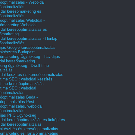
őoptimalizálás - Weboldal
őoptimalizálás
dal keresőmarketing és
őoptimalizálás
őoptimalizálás Weboldal -
őmarketing Weboldal
dal keresőoptimalizálás és
őmarketing
dal keresőoptimalizálás - Honlap
őoptimalizálás
íjas Google keresőoptimalizálás
pkészítés Budapest
őmarketing Ügynökség - Havidíjas
dal keresőmarketing
ting ügynökség - Dwell time
alizálás
dal készítés és keresőoptimalizálás
 time SEO : weboldal készítés
 time keresőoptimalizálás
 time SEO : weboldal
őoptimalizálás
őoptimalizálás Buda -
őoptimalizálás Pest
őoptimalizálás, weboldal
őoptimalizálás
íjas PPC Ügynökség
dal keresőoptimalizálás és linképítés
dal keresőoptimalizálás
pkészítés és keresőoptimalizálás
őmarketing és Tartalommarketing