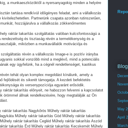
olcokig, a munkaeszközöktől a nyersanyagokig minden a helyére
Repo
sztán tartása rendkívül időigényes feladat, ami a vállalkozás
e kivitelezhetetlen. Partnerünk csapata azonban rutinszerűen,
a munkát, hozzájárulva a vállalkozás zökkenőmentes
hely raktár takarítás szolgáltatás valóban kulcsfontosságú a
rendezettség és tisztaság révén a termelékenység és a
asztalják, miközben a munkavállalók motivációja és
 szolgáltatás révén a vállalkozás Image-e is pozitív irányba
et ugyanis sokkal vonzóbb mind a meglévő, mind a potenciális
ának egy ügyfelünk, ha a cégnél rendetlenséget, kaotikus
Blog
s révén tehát olyan komplex megoldást kínálunk, amely a
Decem
 fejlődését és sikerét támogatja. A kezdeti befektetés
Novem
atékonysága és versenypozíciója egyaránt erősödik.
 raktár takarítás előnyeit, ne habozzon felvenni a kapcsolatot
Octob
ik örömmel állnak rendelkezésére, hogy megtalálják az Ön
dást.
Septe
May 2
 raktár takarítás Nagykőrös Műhely raktár takarítás
Nagykáta Műhely raktár takarítás Göd Műhely raktár takarítás
April 
Műhely raktár takarítás Cegléd Műhely raktár takarítás Aszód
March
aktár takarítás Érd Műhely raktár takarítás Kecskemét Műhely