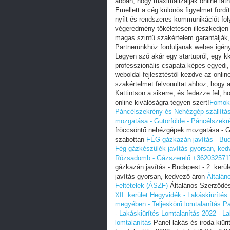
abban, hogy maximalizálják online lát
Emellett a cég különös figyelmet fordí
nyílt és rendszeres kommunikációt fol
végeredmény tökéletesen illeszkedjen 
magas szintű szakértelem garantálják,
Partnerünkhöz forduljanak webes igény
Legyen szó akár egy startupról, egy kkv
professzionális csapata képes egyedi,
weboldal-fejlesztéstől kezdve az onli
szakértelmet felvonultat ahhoz, hogy a
Kattintson a sikerre, és fedezze fel, 
online kiválóságra tegyen szert!
Fomokf
Páncélszekrény és Nehézgép szállítá
mozgatása - Gutorfölde - Páncélszekr
fröccsöntő nehézgépek mozgatása - Gu
szabottan
FÉG gázkazán javítás - Bud
Fég gázkészülék javítás gyorsan, ked
Rózsadomb - Gázszerelő +36203257170
gázkazán javítás - Budapest - 2. ker
javítás gyorsan, kedvező áron
Általán
Feltételek (ÁSZF)
Általános Szerződés
XII. kerület Hegyvidék - Lakáskiürítés
megyében‎ - Teljeskörű lomtalanítás
Pa
- Lakáskiürítés Lomtalanítás‎ 2022 - L
lomtalanítás
Panel lakás és iroda kiüri