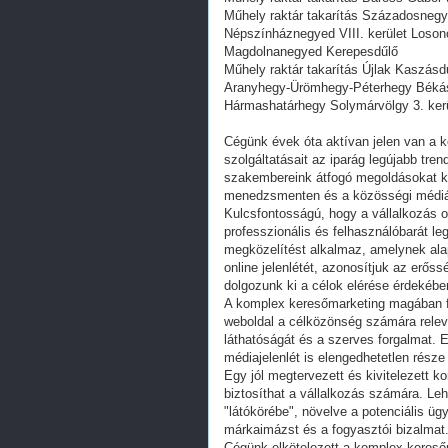
Műhely raktár takarítás Századosnegy
Népszínháznegyed VIII. kerület Loso
Magdolnanegyed Kerepesdűlő
Műhely raktár takarítás Újlak Kaszásd
Aranyhegy-Ürömhegy-Péterhegy Béká
Hármashatárhegy Solymárvölgy 3. ker
Cégünk évek óta aktívan jelen van a k
szolgáltatásait az iparág legújabb tre
szakembereink átfogó megoldásokat kí
menedzsmenten és a közösségi médiás 
Kulcsfontosságú, hogy a vállalkozás 
professzionális és felhasználóbarát l
megközelítést alkalmaz, amelynek alap
online jelenlétét, azonosítjuk az erőss
dolgozunk ki a célok elérése érdekébe
A komplex keresőmarketing magában fo
weboldal a célközönség számára relevá
láthatóságát és a szerves forgalmat. E
médiajelenlét is elengedhetetlen része
Egy jól megtervezett és kivitelezett 
biztosíthat a vállalkozás számára. Le
"látókörébe", növelve a potenciális ügy
márkaimázst és a fogyasztói bizalmat
Cégünk elkötelezett a komplex kereső