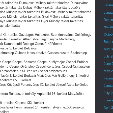
ktár takarítás Dunakeszi Műhely raktár takarítás Dunaújváros
Febru
raktár takarítás Dabas Műhely raktár takarítás Budaörs
klós Műhely raktár takarítás Budakeszi Műhely raktár takarítás
Janua
keve Műhely raktár takarítás Gyál Műhely raktár takarítás
Decem
nya Műhely raktár takarítás Győr Műhely raktár takarítás
zázhalombatta
Novem
Octob
d XI. kerület Gazdagrét Hosszúrét Szentimreváros Gellérthegy
erület Kelenföld Albertfalva Lágymányos Madárhegy
Septe
park Kamaraerdő Dobogó Őrmező Kőérberek
tváros 5. kerület Belváros
Augus
acsirtatelep Gubacs Kossuthfalva Gubacsipuszta Szabótelep
July 
ja CsepelCsepel-Belváros Csepel-Királymajor Csepel-Erdősor
June 
adomb Csepel-Gyártelep Csepel-Kertváros Csepel-Csillagtelep
l-Szabótelep XXI. kerület Csepel-Szigetcsúcs
May 2
 Tabán I. kerület Budavár Víziváros Vár Gellérthegy 1. kerület
Febru
ébetváros VII. kerület
áros Középső-Ferencváros IX. kerület József Attila-lakótelep
Janua
July 
Cinkota Rákosszentmihály Árpádföld 16. kerület Mátyásföld
June 
9. kerület Kispest XIX. kerület
 Rákosfalva Herminamező 14. kerület Istvánmező Alsórákos
April 
osliget