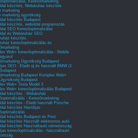
őoptimalizálás, Keresőmarketing,
dal készítés, Webáruház készítés
e marketing
e marketing ügynökség
dal készítés Budapest
dal készítés, weboldal programozás
dal SEO Keresőoptimalizálás
ldal és Webáruház SEO
uház készítés
uház keresőoptimalizálás és
őmarketing
ex Web+ keresőoptimalizálás - Mobile
agyarul
őmarketing Ügynökség Budapest
íjas SEO : Eladó új és használt BMW i3
Budapest
őmarketing Budapest Komplex Web+
Ügynökség Budapest
ex Web+ Tesla Model 3
ex Web+ keresőoptimalizálás Budapest
dal készítés - Webáruház
őoptimalizálás - Keresőmarketing
dal készítés - Eladó használt Porsche
dal készítés Havidíjas
őoptimalizálás
dal készítés Budapest és Pest
dal készítés Használt elektromos autó
dal készítés Használtautó németország
íjas keresőoptimalizálás - használtautó
tország