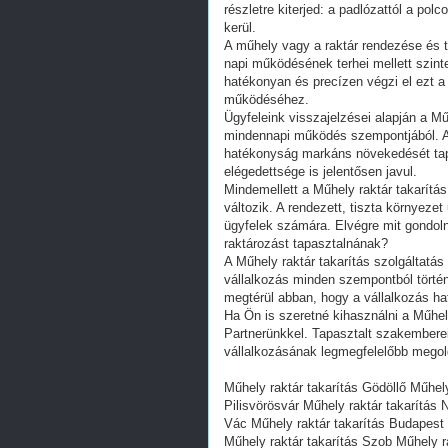
részletre kiterjed: a padlózattól a p
kerül.
A műhely vagy a raktár rendezése és ti
napi működésének terhei mellett szint
hatékonyan és precízen végzi el ezt 
működéséhez.
Ügyfeleink visszajelzései alapján a Mű
mindennapi működés szempontjából. A 
hatékonyság markáns növekedését tap
elégedettsége is jelentősen javul.
Mindemellett a Műhely raktár takarítás
változik. A rendezett, tiszta környez
ügyfelek számára. Elvégre mit gondoln
raktározást tapasztalnának?
A Műhely raktár takarítás szolgáltatá
vállalkozás minden szempontból történő
megtérül abban, hogy a vállalkozás h
Ha Ön is szeretné kihasználni a Műhely
Partnerünkkel. Tapasztalt szakembere
vállalkozásának legmegfelelőbb megol
Műhely raktár takarítás Gödöllő Műhely
Pilisvörösvár Műhely raktár takarítás 
Vác Műhely raktár takarítás Budapest 
Műhely raktár takarítás Szob Műhely r