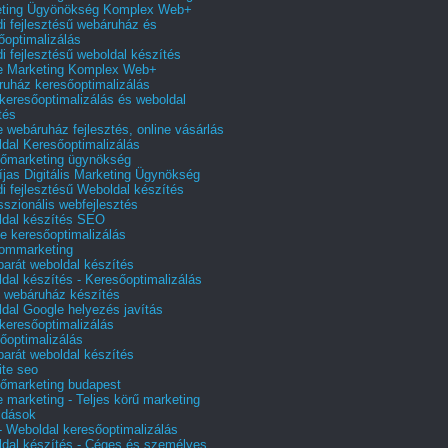
eting Ügyönökség Komplex Web+
i fejlesztésű webáruház és
őoptimalizálás
i fejlesztésű weboldal készítés
e Marketing Komplex Web+
uház keresőoptimalizálás
 keresőoptimalizálás és weboldal
tés
e webáruház fejlesztés, online vásárlás
dal Keresőoptimalizálás
őmarketing ügynökség
íjas Digitális Marketing Ügynökség
i fejlesztésű Weboldal készítés
sszionális webfejlesztés
dal készítés SEO
e keresőoptimalizálás
lommarketing
barát weboldal készítés
dal készítés - Keresőoptimalizálás
 webáruház készítés
dal Google helyezés javítás
 keresőoptimalizálás
őoptimalizálás
barát weboldal készítés
te seo
őmarketing budapest
e marketing - Teljes körű marketing
ldások
 Weboldal keresőoptimalizálás
dal készítés - Céges és személyes