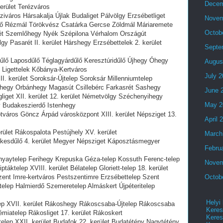
Decem
kerület Terézváros
iváros Hársakalja Újlak Budaliget Pálvölgy Erzsébetliget
Novem
ző Rézmál Törökvész Csatárka Gercse Zöldmál Máriaremete
Octob
ét Szemlőhegy Nyék Szépilona Vérhalom Országút
 Pasarét II. kerület Hárshegy Erzsébettelek 2. kerület
Septe
dűlő Laposdűlő Téglagyárdűlő Keresztúridűlő Újhegy Óhegy
Augus
t Ligettelek Kőbánya-Kertváros
July 
III. kerület Soroksár-Újtelep Soroksár Millenniumtelep
bhegy Orbánhegy Magasút Csillebérc Farkasrét Sashegy
June 
iget XII. kerület 12. kerület Németvölgy Széchenyihegy
May 2
y Budakeszierdő Istenhegy
pótváros Göncz Árpád városközpont XIII. kerület Népsziget 13.
April 
erület Rákospalota Pestújhely XV. kerület
March
Székesdűlő 4. kerület Megyer Népsziget Káposztásmegyer
Febru
ónyaytelep Ferihegy Krepuska Géza-telep Kossuth Ferenc-telep
Novem
táktelep XVIII. kerület Bélatelep Gloriett-telep 18. kerület
ent Imre-kertváros Pestszentimre Erzsébettelep Szent
Octob
telep Halmierdő Szemeretelep Almáskert Újpéteritelep
Helyi
lep XVII. kerület Rákoshegy Rákoscsaba-Újtelep Rákoscsaba
Keres
iatelep Rákosliget 17. kerület Rákoskert
Keres
telep XXII. kerület Budafok 22. kerület Budatétény Nagytétény