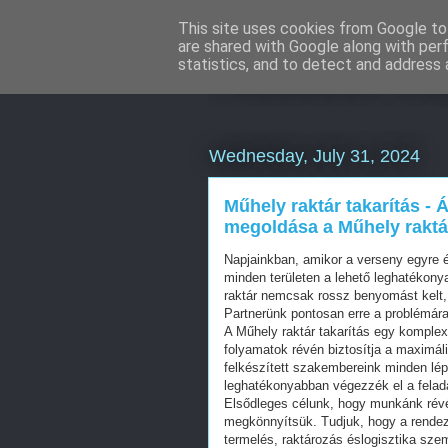
This site uses cookies from Google to 
are shared with Google along with per
Facebook onl
statistics, and to detect and address 
Wednesday, July 31, 2024
Műhely raktár takarítás -
megoldása a Műhely raktár
Napjainkban, amikor a verseny egyre é
minden területen a lehető leghatékon
raktár nemcsak rossz benyomást kelt, 
Partnerünk pontosan erre a problémára
A Műhely raktár takarítás egy komplex,
folyamatok révén biztosítja a maximáli
felkészített szakembereink minden lép
leghatékonyabban végezzék el a felada
Elsődleges célunk, hogy munkánk rév
megkönnyítsük. Tudjuk, hogy a rende
termelés, raktározás éslogisztika sz