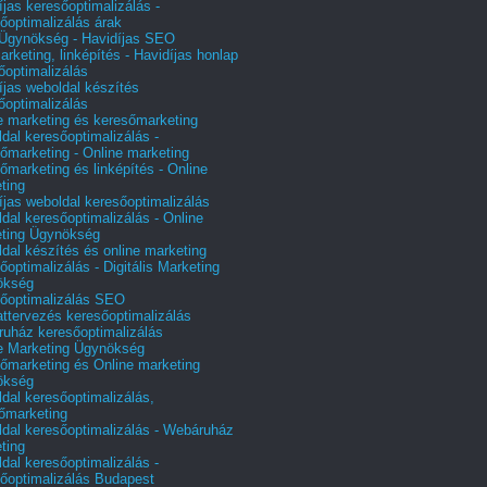
íjas keresőoptimalizálás -
őoptimalizálás árak
gynökség - Havidíjas SEO
arketing, linképítés - Havidíjas honlap
őoptimalizálás
íjas weboldal készítés
őoptimalizálás
e marketing és keresőmarketing
dal keresőoptimalizálás -
őmarketing - Online marketing
őmarketing és linképítés - Online
ting
íjas weboldal keresőoptimalizálás
dal keresőoptimalizálás - Online
ting Ügynökség
dal készítés és online marketing
őoptimalizálás - Digitális Marketing
ökség
őoptimalizálás SEO
attervezés keresőoptimalizálás
uház keresőoptimalizálás
e Marketing Ügynökség
őmarketing és Online marketing
ökség
dal keresőoptimalizálás,
őmarketing
dal keresőoptimalizálás - Webáruház
ting
dal keresőoptimalizálás -
őoptimalizálás Budapest