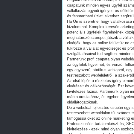
csapatunk minden egyes ügyfél számár
vállalkozás egyedi igényeit és célkitű
és fenntartható üzleti sikerhez segítsü
Ha Ön is szeretné, hogy vállalkozása m
bizalommal. Komplex keresőmarketing 
potenciális ügyfelek figyelmének közé
meghatározó szerepet játszik a vállal
elvárják, hogy az online felületük ne 
tükrözze a vállalat egyediségét és pro
szolgáltatásaival tud segíteni minden c
Partnerünk profi csapata olyan webolda
az ügyfelek figyelmét, és vonzó, felh
egy egyszerű, statikus weblapról, eg
testreszabott webfelületről, a szakért
Az első lépés a részletes igényfelméré
elvárásait és célközönségét. Ezt köve
kivitelezés fázisa. Partnerünk olyan in
márka arculatához, és egyben figyelemf
oldallátogatóknak.
De a weboldal-fejlesztés csupán egy sze
testreszabott weboldalon túl számos to
támogassa őket az online marketing és 
Professzionális tartalomkészítés, SEO
kivitelezése - ezek mind olyan eszköz