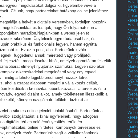
Havid
a egyedi megoldásokat dolgoz ki, figyelembe véve a
Keres
SEO Ü
zéseit. Célunk, hogy partnereinket hatékony online jelenléthez
Linkm
k.
keres
egtalálja a helyét a digitális versenyben, forduljon hozzánk
Havid
megoldásainkkal biztosítjuk, hogy Ön folyamatosan a
keres
ppontjában maradjon.Napjainkban a webes jelenlét
Onlin
Webol
kozások sikerében. Ügyfeleink egyre tudatosabbak, és
Keres
csupán praktikus és funkcionális legyen, hanem egyúttal
Keres
fizmusát is. Ez az a pont, ahol Partnerünk kiváló
marke
égnek, függetlenül annak méretétől vagy profiljától.
Havid
l-fejlesztési megoldásokat kínál, amelyek garantáltan felkeltik
Webol
Marke
asználóbarát élményt nyújtanak számukra. Legyen szó akár
Webol
y komplex e-kereskedelmi megoldásról vagy egy egyedi,
Keres
ők mindig a lehető legjobb eredményt hozzák létre.
Ügyn
s, ahol a csapat alaposan megérti a vállalkozás céljait,
Keres
tően kezdődik a kreativitás kibontakozása - a tervezés és a
Arcul
Webár
novatív, egyedi dizájnt alkot, amely tökéletesen illeszkedik a
Onlin
elkeltő, könnyen navigálható felületet biztosít az
Keres
Ügyn
let a sikeres online jelenlét kialakításából. Partnerünk a
Webol
vábbi szolgáltatást is kínál ügyfeleinek, hogy átfogóan
keres
Webol
a digitális térben való érvényesülés területén.
marke
-optimalizálás, online hirdetési kampányok tervezése és
Webol
ök, amelyek révén Partnerünk segít a vállalkozásoknak
Keres