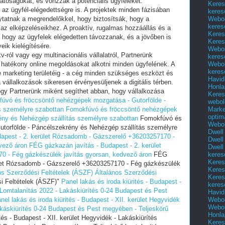
hatóságukat, és vonzzák a potenciális ügyfeleket.
Keres
t az ügyfél-elégedettségre is. A projektek minden fázisában
keres
Webol
ytatnak a megrendelőkkel, hogy biztosítsák, hogy a
keres
az elképzeléseikhez. A proaktív, rugalmas hozzáállás és a
Keres
 hogy az ügyfelek elégedetten távozzanak, és a jövőben is
Keres
eik kielégítésére.
Webol
-ról vagy egy multinacionális vállalatról, Partnerünk
keres
Webol
 hatékony online megoldásokat alkotni minden ügyfelének. A
keres
ne marketing területéig - a cég minden szükséges eszközt és
Havid
 vállalkozások sikeresen érvényesüljenek a digitális térben.
Honla
hogy Partnerünk miként segíthet abban, hogy vállalkozása
Keres
úvó és fröccsöntő nehézgépek mozgatása - Gutorfölde -
webol
Marke
s személyre szabottan
Fomokfúvó és fröccsöntő nehézgépek
optim
ény és Nehézgép szállítás személyre szabottan
Fomokfúvó és
Webol
torfölde - Páncélszekrény és Nehézgép szállítás személyre
Dwell
apest - 2. kerület Rózsadomb - Gázszerelő +36203257170 -
Dwell
vező áron
FÉG gázkazán javítás - Budapest - 2. kerület
Dwell
keres
 - Fég gázkészülék javítás gyorsan, kedvező áron
FÉG
Keres
ület Rózsadomb - Gázszerelő +36203257170 - Fég gázkészülék
Keres
os Szerződési Feltételek (ÁSZF)
Általános Szerződési
Keres
i Feltételek (ÁSZF)"
Panel lakás és iroda kiürités - Budapest -
keres
 Lomtalanítás‎ 2022 - Lakáskiürítés 0-24 Budapest és Pest
Havid
Webol
nel lakás és iroda kiürités - Budapest - XII. kerület Hegyvidék
Webol
akáskiürítés 0-24 Budapest és Pest megyében‎ - Teljeskörű
Honla
tés - Budapest - XII. kerület Hegyvidék - Lakáskiürítés
Keres