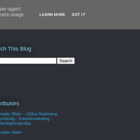
user-agent
erate usage
LEARN MORE
GOT IT
ch This Blog
ributors
mplex Web+ - Online Marketing
ynökség - Keresőmarketing -
resőoptimalizálás
mplex Web+