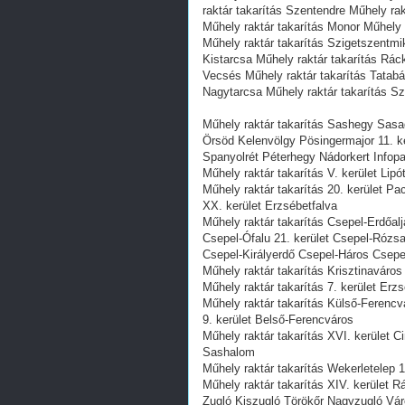
raktár takarítás Szentendre Műhely ra
Műhely raktár takarítás Monor Műhely 
Műhely raktár takarítás Szigetszentmi
Kistarcsa Műhely raktár takarítás Rác
Vecsés Műhely raktár takarítás Tatabá
Nagytarcsa Műhely raktár takarítás S
Műhely raktár takarítás Sashegy Sasa
Örsöd Kelenvölgy Pösingermajor 11. k
Spanyolrét Péterhegy Nádorkert Info
Műhely raktár takarítás V. kerület Lipó
Műhely raktár takarítás 20. kerület P
XX. kerület Erzsébetfalva
Műhely raktár takarítás Csepel-Erdőal
Csepel-Ófalu 21. kerület Csepel-Rózs
Csepel-Királyerdő Csepel-Háros Csepe
Műhely raktár takarítás Krisztinaváros
Műhely raktár takarítás 7. kerület Erzs
Műhely raktár takarítás Külső-Ferencv
9. kerület Belső-Ferencváros
Műhely raktár takarítás XVI. kerület 
Sashalom
Műhely raktár takarítás Wekerletelep 1
Műhely raktár takarítás XIV. kerület
Zugló Kiszugló Törökőr Nagyzugló Vár