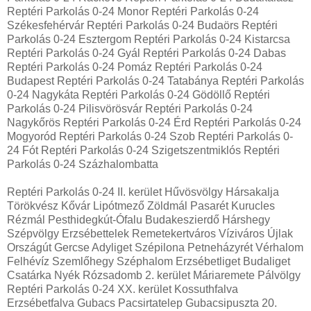
Reptéri Parkolás 0-24 Monor Reptéri Parkolás 0-24
Székesfehérvár Reptéri Parkolás 0-24 Budaörs Reptéri
Parkolás 0-24 Esztergom Reptéri Parkolás 0-24 Kistarcsa
Reptéri Parkolás 0-24 Gyál Reptéri Parkolás 0-24 Dabas
Reptéri Parkolás 0-24 Pomáz Reptéri Parkolás 0-24
Budapest Reptéri Parkolás 0-24 Tatabánya Reptéri Parkolás
0-24 Nagykáta Reptéri Parkolás 0-24 Gödöllő Reptéri
Parkolás 0-24 Pilisvörösvár Reptéri Parkolás 0-24
Nagykőrös Reptéri Parkolás 0-24 Érd Reptéri Parkolás 0-24
Mogyoród Reptéri Parkolás 0-24 Szob Reptéri Parkolás 0-
24 Fót Reptéri Parkolás 0-24 Szigetszentmiklós Reptéri
Parkolás 0-24 Százhalombatta
Reptéri Parkolás 0-24 II. kerület Hűvösvölgy Hársakalja
Törökvész Kővár Lipótmező Zöldmál Pasarét Kurucles
Rézmál Pesthidegkút-Ófalu Budakeszierdő Hárshegy
Szépvölgy Erzsébettelek Remetekertváros Víziváros Újlak
Országút Gercse Adyliget Szépilona Petneházyrét Vérhalom
Felhévíz Szemlőhegy Széphalom Erzsébetliget Budaliget
Csatárka Nyék Rózsadomb 2. kerület Máriaremete Pálvölgy
Reptéri Parkolás 0-24 XX. kerület Kossuthfalva
Erzsébetfalva Gubacs Pacsirtatelep Gubacsipuszta 20.