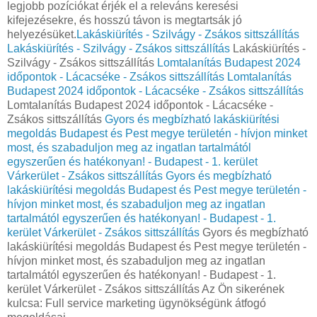
legjobb pozíciókat érjék el a releváns keresési
kifejezésekre, és hosszú távon is megtartsák jó
helyezésüket.
Lakáskiürítés - Szilvágy - Zsákos sittszállítás
Lakáskiürítés - Szilvágy - Zsákos sittszállítás
Lakáskiürítés -
Szilvágy - Zsákos sittszállítás
Lomtalanítás Budapest 2024
időpontok - Lácacséke - Zsákos sittszállítás
Lomtalanítás
Budapest 2024 időpontok - Lácacséke - Zsákos sittszállítás
Lomtalanítás Budapest 2024 időpontok - Lácacséke -
Zsákos sittszállítás
Gyors és megbízható lakáskiürítési
megoldás Budapest és Pest megye területén - hívjon minket
most, és szabaduljon meg az ingatlan tartalmától
egyszerűen és hatékonyan! - Budapest - 1. kerület
Várkerület - Zsákos sittszállítás
Gyors és megbízható
lakáskiürítési megoldás Budapest és Pest megye területén -
hívjon minket most, és szabaduljon meg az ingatlan
tartalmától egyszerűen és hatékonyan! - Budapest - 1.
kerület Várkerület - Zsákos sittszállítás
Gyors és megbízható
lakáskiürítési megoldás Budapest és Pest megye területén -
hívjon minket most, és szabaduljon meg az ingatlan
tartalmától egyszerűen és hatékonyan! - Budapest - 1.
kerület Várkerület - Zsákos sittszállítás Az Ön sikerének
kulcsa: Full service marketing ügynökségünk átfogó