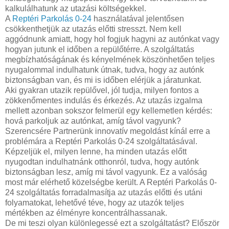
kalkulálhatunk az utazási költségekkel.
A
Reptéri Parkolás 0-24
használatával jelentősen
csökkenthetjük az utazás előtti stresszt. Nem kell
aggódnunk amiatt, hogy hol fogjuk hagyni az autónkat vagy
hogyan jutunk el időben a repülőtérre. A szolgáltatás
megbízhatóságának és kényelmének köszönhetően teljes
nyugalommal indulhatunk útnak, tudva, hogy az autónk
biztonságban van, és mi is időben elérjük a járatunkat.
Aki gyakran utazik repülővel, jól tudja, milyen fontos a
zökkenőmentes indulás és érkezés. Az utazás izgalma
mellett azonban sokszor felmerül egy kellemetlen kérdés:
hová parkoljuk az autónkat, amíg távol vagyunk?
Szerencsére Partnerünk innovatív megoldást kínál erre a
problémára a Reptéri Parkolás 0-24 szolgáltatásával.
Képzeljük el, milyen lenne, ha minden utazás előtt
nyugodtan indulhatnánk otthonról, tudva, hogy autónk
biztonságban lesz, amíg mi távol vagyunk. Ez a valóság
most már elérhető közelségbe került. A Reptéri Parkolás 0-
24 szolgáltatás forradalmasítja az utazás előtti és utáni
folyamatokat, lehetővé téve, hogy az utazók teljes
mértékben az élményre koncentrálhassanak.
De mi teszi olyan különlegessé ezt a szolgáltatást? Először