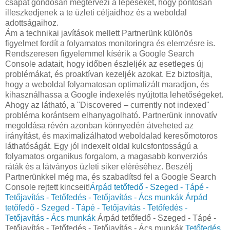
csapat gondosan megtervezi a lépéseket, hogy pontosan
illeszkedjenek a te üzleti céljaidhoz és a weboldal
adottságaihoz.
Ám a technikai javítások mellett Partnerünk különös
figyelmet fordít a folyamatos monitoringra és elemzésre is.
Rendszeresen figyelemmel kísérik a Google Search
Console adatait, hogy időben észleljék az esetleges új
problémákat, és proaktívan kezeljék azokat. Ez biztosítja,
hogy a weboldal folyamatosan optimalizált maradjon, és
kihasználhassa a Google indexelés nyújtotta lehetőségeket.
Ahogy az látható, a "Discovered – currently not indexed"
probléma korántsem elhanyagolható. Partnerünk innovatív
megoldása révén azonban könnyedén átveheted az
irányítást, és maximalizálhatod weboldalad keresőmotoros
láthatóságát. Egy jól indexelt oldal kulcsfontosságú a
folyamatos organikus forgalom, a magasabb konverziós
ráták és a látványos üzleti siker eléréséhez. Beszélj
Partnerünkkel még ma, és szabadítsd fel a Google Search
Console rejtett kincseit!
Árpád tetőfedő - Szeged - Tápé -
Tetőjavítás - Tetőfedés - Tetőjavítás - Ács munkák
Árpád
tetőfedő - Szeged - Tápé - Tetőjavítás - Tetőfedés -
Tetőjavítás - Ács munkák
Árpád tetőfedő - Szeged - Tápé -
Tetőjavítás - Tetőfedés - Tetőjavítás - Ács munkák
Tetőfedés