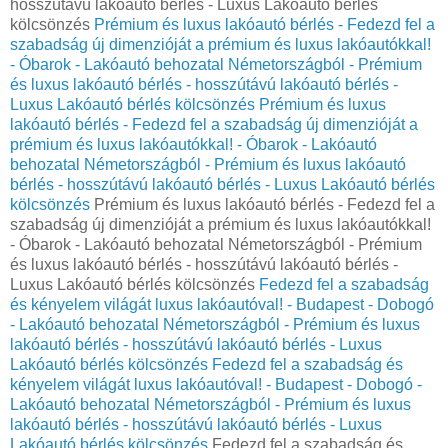
hosszútávú lakóautó bérlés - Luxus Lakóautó bérlés
kölcsönzés
Prémium és luxus lakóautó bérlés - Fedezd fel a
szabadság új dimenzióját a prémium és luxus lakóautókkal!
- Óbarok - Lakóautó behozatal Németországból - Prémium
és luxus lakóautó bérlés - hosszútávú lakóautó bérlés -
Luxus Lakóautó bérlés kölcsönzés
Prémium és luxus
lakóautó bérlés - Fedezd fel a szabadság új dimenzióját a
prémium és luxus lakóautókkal! - Óbarok - Lakóautó
behozatal Németországból - Prémium és luxus lakóautó
bérlés - hosszútávú lakóautó bérlés - Luxus Lakóautó bérlés
kölcsönzés
Prémium és luxus lakóautó bérlés - Fedezd fel a
szabadság új dimenzióját a prémium és luxus lakóautókkal!
- Óbarok - Lakóautó behozatal Németországból - Prémium
és luxus lakóautó bérlés - hosszútávú lakóautó bérlés -
Luxus Lakóautó bérlés kölcsönzés
Fedezd fel a szabadság
és kényelem világát luxus lakóautóval! - Budapest - Dobogó
- Lakóautó behozatal Németországból - Prémium és luxus
lakóautó bérlés - hosszútávú lakóautó bérlés - Luxus
Lakóautó bérlés kölcsönzés
Fedezd fel a szabadság és
kényelem világát luxus lakóautóval! - Budapest - Dobogó -
Lakóautó behozatal Németországból - Prémium és luxus
lakóautó bérlés - hosszútávú lakóautó bérlés - Luxus
Lakóautó bérlés kölcsönzés
Fedezd fel a szabadság és