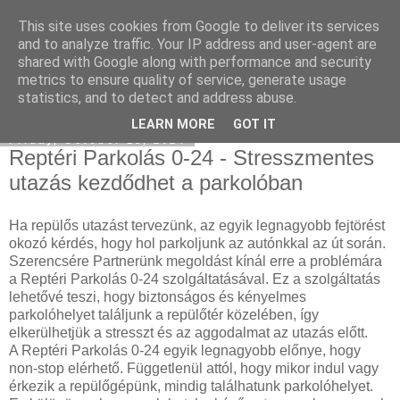
This site uses cookies from Google to deliver its services
Facebook online marketing
and to analyze traffic. Your IP address and user-agent are
shared with Google along with performance and security
metrics to ensure quality of service, generate usage
statistics, and to detect and address abuse.
▼
LEARN MORE
GOT IT
Friday, October 18, 2024
Reptéri Parkolás 0-24 - Stresszmentes
utazás kezdődhet a parkolóban
Ha repülős utazást tervezünk, az egyik legnagyobb fejtörést
okozó kérdés, hogy hol parkoljunk az autónkkal az út során.
Szerencsére Partnerünk megoldást kínál erre a problémára
a Reptéri Parkolás 0-24 szolgáltatásával. Ez a szolgáltatás
lehetővé teszi, hogy biztonságos és kényelmes
parkolóhelyet találjunk a repülőtér közelében, így
elkerülhetjük a stresszt és az aggodalmat az utazás előtt.
A Reptéri Parkolás 0-24 egyik legnagyobb előnye, hogy
non-stop elérhető. Függetlenül attól, hogy mikor indul vagy
érkezik a repülőgépünk, mindig találhatunk parkolóhelyet.