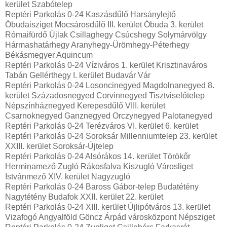
kerület Szabótelep
Reptéri Parkolás 0-24 Kaszásdűlő Harsánylejtő
Óbudaisziget Mocsárosdűlő III. kerület Óbuda 3. kerület
Rómaifürdő Újlak Csillaghegy Csúcshegy Solymárvölgy
Hármashatárhegy Aranyhegy-Ürömhegy-Péterhegy
Békásmegyer Aquincum
Reptéri Parkolás 0-24 Víziváros 1. kerület Krisztinaváros
Tabán Gellérthegy I. kerület Budavár Vár
Reptéri Parkolás 0-24 Losoncinegyed Magdolnanegyed 8.
kerület Századosnegyed Corvinnegyed Tisztviselőtelep
Népszínháznegyed Kerepesdűlő VIII. kerület
Csarnoknegyed Ganznegyed Orczynegyed Palotanegyed
Reptéri Parkolás 0-24 Terézváros VI. kerület 6. kerület
Reptéri Parkolás 0-24 Soroksár Millenniumtelep 23. kerület
XXIII. kerület Soroksár-Újtelep
Reptéri Parkolás 0-24 Alsórákos 14. kerület Törökőr
Herminamező Zugló Rákosfalva Kiszugló Városliget
Istvánmező XIV. kerület Nagyzugló
Reptéri Parkolás 0-24 Baross Gábor-telep Budatétény
Nagytétény Budafok XXII. kerület 22. kerület
Reptéri Parkolás 0-24 XIII. kerület Újlipótváros 13. kerület
Vizafogó Angyalföld Göncz Árpád városközpont Népsziget