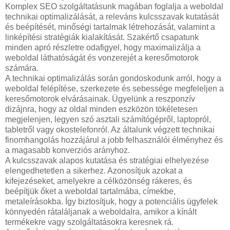
Komplex SEO szolgáltatásunk magában foglalja a weboldal
technikai optimalizálását, a releváns kulcsszavak kutatását
és beépítését, minőségi tartalmak létrehozását, valamint a
linképítési stratégiák kialakítását. Szakértő csapatunk
minden apró részletre odafigyel, hogy maximalizálja a
weboldal láthatóságát és vonzerejét a keresőmotorok
számára.
A technikai optimalizálás során gondoskodunk arról, hogy a
weboldal felépítése, szerkezete és sebessége megfeleljen a
keresőmotorok elvárásainak. Ügyelünk a reszponzív
dizájnra, hogy az oldal minden eszközön tökéletesen
megjelenjen, legyen szó asztali számítógépről, laptopról,
tabletről vagy okostelefonról. Az általunk végzett technikai
finomhangolás hozzájárul a jobb felhasználói élményhez és
a magasabb konverziós arányhoz.
A kulcsszavak alapos kutatása és stratégiai elhelyezése
elengedhetetlen a sikerhez. Azonosítjuk azokat a
kifejezéseket, amelyekre a célközönség rákeres, és
beépítjük őket a weboldal tartalmába, címekbe,
metaleírásokba. Így biztosítjuk, hogy a potenciális ügyfelek
könnyedén rátaláljanak a weboldalra, amikor a kínált
termékekre vagy szolgáltatásokra keresnek rá.