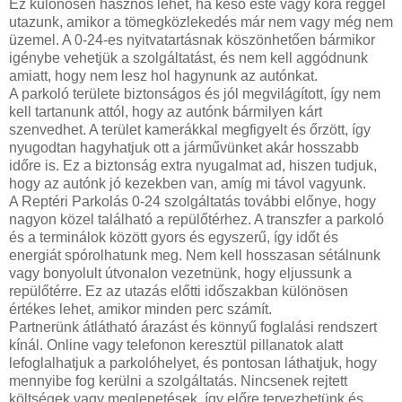
Ez különösen hasznos lehet, ha késő este vagy kora reggel
utazunk, amikor a tömegközlekedés már nem vagy még nem
üzemel. A 0-24-es nyitvatartásnak köszönhetően bármikor
igénybe vehetjük a szolgáltatást, és nem kell aggódnunk
amiatt, hogy nem lesz hol hagynunk az autónkat.
A parkoló területe biztonságos és jól megvilágított, így nem
kell tartanunk attól, hogy az autónk bármilyen kárt
szenvedhet. A terület kamerákkal megfigyelt és őrzött, így
nyugodtan hagyhatjuk ott a járművünket akár hosszabb
időre is. Ez a biztonság extra nyugalmat ad, hiszen tudjuk,
hogy az autónk jó kezekben van, amíg mi távol vagyunk.
A Reptéri Parkolás 0-24 szolgáltatás további előnye, hogy
nagyon közel található a repülőtérhez. A transzfer a parkoló
és a terminálok között gyors és egyszerű, így időt és
energiát spórolhatunk meg. Nem kell hosszasan sétálnunk
vagy bonyolult útvonalon vezetnünk, hogy eljussunk a
repülőtérre. Ez az utazás előtti időszakban különösen
értékes lehet, amikor minden perc számít.
Partnerünk átlátható árazást és könnyű foglalási rendszert
kínál. Online vagy telefonon keresztül pillanatok alatt
lefoglalhatjuk a parkolóhelyet, és pontosan láthatjuk, hogy
mennyibe fog kerülni a szolgáltatás. Nincsenek rejtett
költségek vagy meglepetések, így előre tervezhetünk és