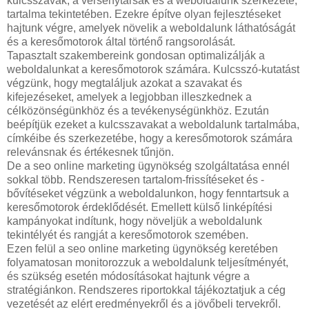
kulcsszavak, a versenytársak és a weboldalunk szerkezete,
tartalma tekintetében. Ezekre építve olyan fejlesztéseket
hajtunk végre, amelyek növelik a weboldalunk láthatóságát
és a keresőmotorok által történő rangsorolását.
Tapasztalt szakembereink gondosan optimalizálják a
weboldalunkat a keresőmotorok számára. Kulcsszó-kutatást
végzünk, hogy megtaláljuk azokat a szavakat és
kifejezéseket, amelyek a legjobban illeszkednek a
célközönségünkhöz és a tevékenységünkhöz. Ezután
beépítjük ezeket a kulcsszavakat a weboldalunk tartalmába,
címkéibe és szerkezetébe, hogy a keresőmotorok számára
relevánsnak és értékesnek tűnjön.
De a seo online marketing ügynökség szolgáltatása ennél
sokkal több. Rendszeresen tartalom-frissítéseket és -
bővítéseket végzünk a weboldalunkon, hogy fenntartsuk a
keresőmotorok érdeklődését. Emellett külső linképítési
kampányokat indítunk, hogy növeljük a weboldalunk
tekintélyét és rangját a keresőmotorok szemében.
Ezen felül a seo online marketing ügynökség keretében
folyamatosan monitorozzuk a weboldalunk teljesítményét,
és szükség esetén módosításokat hajtunk végre a
stratégiánkon. Rendszeres riportokkal tájékoztatjuk a cég
vezetését az elért eredményekről és a jövőbeli tervekről.