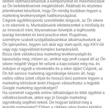
időben optimalizálhassuk a kampányokat és maximalizáljuk
az Ön befektetéseinek megtérülését. Átlátható és részletes
jelentéseket készítünk, hogy Ön mindig tisztában legyen a
marketing tevékenységek hatékonyságával.
Cégünk ügyfélközpontú szemlélettel dolgozik, az Ön sikere
a mi sikerünk is. Munkatársaink elkötelezettek a minőség és
az innováció iránt, folyamatosan követjük a legfrissebb
iparági trendeket és best practice-eket. Rugalmas,
személyre szabott szolgáltatásainkkal alkalmazkodunk az
Ön igényeihez, legyen szó akár egy start-upról, egy KKV-ról
vagy egy nagyvállalat komplex kampányáról.
Bízza ránk vállalkozása marketing tevékenységét és
tapasztalja meg, milyen az, amikor egy profi csapat áll az Ön
sikere mögött! Vegye fel velünk a kapcsolatot még ma, és
induljon el együtt a növekedés és a siker útján! Cégünk, az
Ön full service marketing ügynöksége készen áll, hogy
valóra váltsa üzleti céljait és hosszú távú partnere legyen a
marketing kihívások terén.Hogyan választhatsz a legjobb
Google marketing ügynökséget?
Ha szeretnél nagyobb online láthatóságot és több ügyfelet a
vállalkozásodnak, akkor egy jó Google marketing
ügynökség segíthet neked. De hogyan találod meg a
legjobb partnereket? Ebben a cikkben négy fontos kérdést