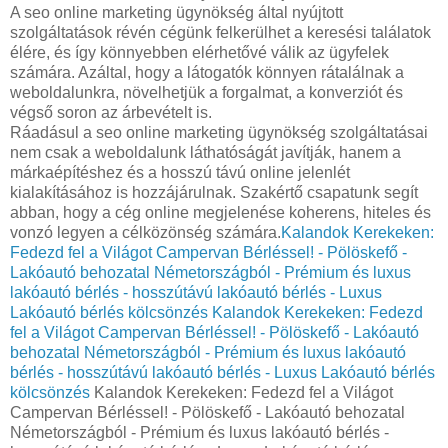
A seo online marketing ügynökség által nyújtott
szolgáltatások révén cégünk felkerülhet a keresési találatok
élére, és így könnyebben elérhetővé válik az ügyfelek
számára. Azáltal, hogy a látogatók könnyen rátalálnak a
weboldalunkra, növelhetjük a forgalmat, a konverziót és
végső soron az árbevételt is.
Ráadásul a seo online marketing ügynökség szolgáltatásai
nem csak a weboldalunk láthatóságát javítják, hanem a
márkaépítéshez és a hosszú távú online jelenlét
kialakításához is hozzájárulnak. Szakértő csapatunk segít
abban, hogy a cég online megjelenése koherens, hiteles és
vonzó legyen a célközönség számára.
Kalandok Kerekeken:
Fedezd fel a Világot Campervan Bérléssel! - Pölöskefő -
Lakóautó behozatal Németországból - Prémium és luxus
lakóautó bérlés - hosszútávú lakóautó bérlés - Luxus
Lakóautó bérlés kölcsönzés
Kalandok Kerekeken: Fedezd
fel a Világot Campervan Bérléssel! - Pölöskefő - Lakóautó
behozatal Németországból - Prémium és luxus lakóautó
bérlés - hosszútávú lakóautó bérlés - Luxus Lakóautó bérlés
kölcsönzés
Kalandok Kerekeken: Fedezd fel a Világot
Campervan Bérléssel! - Pölöskefő - Lakóautó behozatal
Németországból - Prémium és luxus lakóautó bérlés -