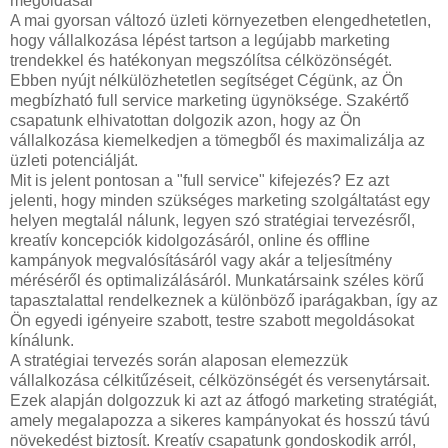
megoldásai
A mai gyorsan változó üzleti környezetben elengedhetetlen,
hogy vállalkozása lépést tartson a legújabb marketing
trendekkel és hatékonyan megszólítsa célközönségét.
Ebben nyújt nélkülözhetetlen segítséget Cégünk, az Ön
megbízható full service marketing ügynöksége. Szakértő
csapatunk elhivatottan dolgozik azon, hogy az Ön
vállalkozása kiemelkedjen a tömegből és maximalizálja az
üzleti potenciálját.
Mit is jelent pontosan a "full service" kifejezés? Ez azt
jelenti, hogy minden szükséges marketing szolgáltatást egy
helyen megtalál nálunk, legyen szó stratégiai tervezésről,
kreatív koncepciók kidolgozásáról, online és offline
kampányok megvalósításáról vagy akár a teljesítmény
méréséről és optimalizálásáról. Munkatársaink széles körű
tapasztalattal rendelkeznek a különböző iparágakban, így az
Ön egyedi igényeire szabott, testre szabott megoldásokat
kínálunk.
A stratégiai tervezés során alaposan elemezzük
vállalkozása célkitűzéseit, célközönségét és versenytársait.
Ezek alapján dolgozzuk ki azt az átfogó marketing stratégiát,
amely megalapozza a sikeres kampányokat és hosszú távú
növekedést biztosít. Kreatív csapatunk gondoskodik arról,