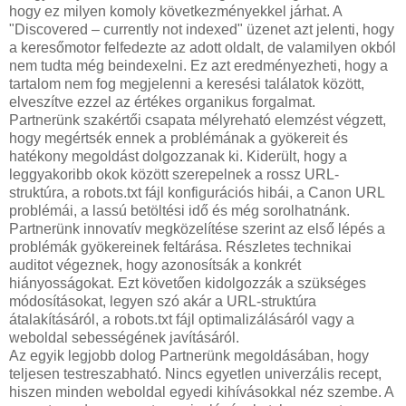
hogy ez milyen komoly következményekkel járhat. A
"Discovered – currently not indexed" üzenet azt jelenti, hogy
a keresőmotor felfedezte az adott oldalt, de valamilyen okból
nem tudta még beindexelni. Ez azt eredményezheti, hogy a
tartalom nem fog megjelenni a keresési találatok között,
elveszítve ezzel az értékes organikus forgalmat.
Partnerünk szakértői csapata mélyreható elemzést végzett,
hogy megértsék ennek a problémának a gyökereit és
hatékony megoldást dolgozzanak ki. Kiderült, hogy a
leggyakoribb okok között szerepelnek a rossz URL-
struktúra, a robots.txt fájl konfigurációs hibái, a Canon URL
problémái, a lassú betöltési idő és még sorolhatnánk.
Partnerünk innovatív megközelítése szerint az első lépés a
problémák gyökereinek feltárása. Részletes technikai
auditot végeznek, hogy azonosítsák a konkrét
hiányosságokat. Ezt követően kidolgozzák a szükséges
módosításokat, legyen szó akár a URL-struktúra
átalakításáról, a robots.txt fájl optimalizálásáról vagy a
weboldal sebességének javításáról.
Az egyik legjobb dolog Partnerünk megoldásában, hogy
teljesen testreszabható. Nincs egyetlen univerzális recept,
hiszen minden weboldal egyedi kihívásokkal néz szembe. A