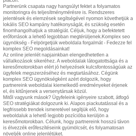
piacon.
Partnerünk csapata nagy hangsúlyt fektet a folyamatos
monitoringra és teljesítménymérésre is. Rendszeres
jelentések és elemzések segítségével nyomon követhetjük a
lokális SEO kampány hatékonyságát, és szükség esetén
finomhangolhatjuk a stratégiát. Céljuk, hogy a befektetett
erőforrások a lehető legjobban megtérüljenek.Komplex seo
ügynökség - Felpörgetjük weboldala forgalmát - Fedezze fel
komplex SEO megoldásainkat!
Az online jelenlét napjainkban elengedhetetlen a
vállalkozások sikeréhez. A weboldalak látogatottsága és a
keresőmotorokban elért jó helyezések kulcsfontosságúak az
ügyfelek megszerzéséhez és megtartásához. Cégünk
komplex SEO ügynökségként azért dolgozik, hogy
partnereink weboldalai kiemelkedő eredményeket érjenek
el, és kitűnjenek a versenytársak közül.
Mitől vagyunk mások? Ügyfeleink igényeire szabott, átfogó
SEO stratégiákat dolgozunk ki. Alapos piackutatással és a
legfrissebb trendek ismeretével segítjük elő, hogy
weboldaluk a lehető legjobb pozícióba kerüljön a
keresőmotorokban. Célunk, hogy partnereink hosszú távon
is élvezzék erőfeszítéseink gyümölcsét, és folyamatosan
növeljék online jelenlétüket.