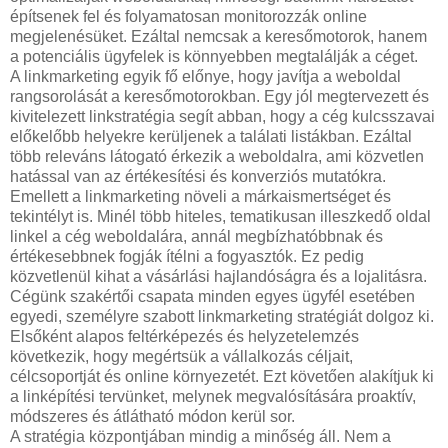
építsenek fel és folyamatosan monitorozzák online
megjelenésüket. Ezáltal nemcsak a keresőmotorok, hanem
a potenciális ügyfelek is könnyebben megtalálják a céget.
A linkmarketing egyik fő előnye, hogy javítja a weboldal
rangsorolását a keresőmotorokban. Egy jól megtervezett és
kivitelezett linkstratégia segít abban, hogy a cég kulcsszavai
előkelőbb helyekre kerüljenek a találati listákban. Ezáltal
több releváns látogató érkezik a weboldalra, ami közvetlen
hatással van az értékesítési és konverziós mutatókra.
Emellett a linkmarketing növeli a márkaismertséget és
tekintélyt is. Minél több hiteles, tematikusan illeszkedő oldal
linkel a cég weboldalára, annál megbízhatóbbnak és
értékesebbnek fogják ítélni a fogyasztók. Ez pedig
közvetlenül kihat a vásárlási hajlandóságra és a lojalitásra.
Cégünk szakértői csapata minden egyes ügyfél esetében
egyedi, személyre szabott linkmarketing stratégiát dolgoz ki.
Elsőként alapos feltérképezés és helyzetelemzés
következik, hogy megértsük a vállalkozás céljait,
célcsoportját és online környezetét. Ezt követően alakítjuk ki
a linképítési tervünket, melynek megvalósítására proaktív,
módszeres és átlátható módon kerül sor.
A stratégia központjában mindig a minőség áll. Nem a