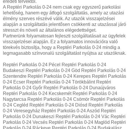
eredeti tervektől.
A Reptéri Parkolás 0-24 nem csak egy egyszerű parkolási
lehetőség, hanem egy átfogó szolgáltatás, amely az utazási
élmény szerves részévé válik. Az utazók visszajelzései
alapján a szolgáltatás jelentősen csökkenti az utazással járó
stresszt és növeli az általános elégedettséget.
Partnerünk folyamatosan fejleszti szolgáltatásait az ügyfelek
visszajelzései alapján. Ez a folyamatos innovációra való
törekvés biztosítja, hogy a Reptéri Parkolás 0-24 mindig a
legmagasabb színvonalú szolgáltatást nyújtsa az utazóknak.
Reptéri Parkolás 0-24 Pécel Reptéri Parkolás 0-24
Budakeszi Reptéri Parkolás 0-24 Göd Reptéri Parkolás 0-24
Szentendre Reptéri Parkolás 0-24 Kerepes Reptéri Parkolás
0-24 Ecser Reptéri Parkolás 0-24 Törökbálint Reptéri
Parkolás 0-24 Győr Reptéri Parkolás 0-24 Dunaújváros
Reptéri Parkolás 0-24 Kecskemét Reptéri Parkolás 0-24
Nagytarcsa Reptéri Parkolás 0-24 Csömör Reptéri Parkolás
0-24 Cegléd Reptéri Parkolás 0-24 Diósd Reptéri Parkolás
0-24 Veresegyház Reptéri Parkolás 0-24 Aszód Reptéri
Parkolás 0-24 Dunakeszi Reptéri Parkolás 0-24 Vác Reptéri
Parkolás 0-24 Vecsés Reptéri Parkolás 0-24 Maglód Reptéri
Parkolás 0-24 Ráckeve Reptéri Parkolás 0-24 Budakalász