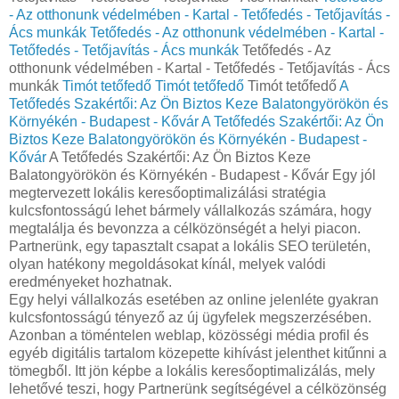
- Az otthonunk védelmében - Kartal - Tetőfedés - Tetőjavítás -
Ács munkák
Tetőfedés - Az otthonunk védelmében - Kartal -
Tetőfedés - Tetőjavítás - Ács munkák
Tetőfedés - Az
otthonunk védelmében - Kartal - Tetőfedés - Tetőjavítás - Ács
munkák
Timót tetőfedő
Timót tetőfedő
Timót tetőfedő
A
Tetőfedés Szakértői: Az Ön Biztos Keze Balatongyörökön és
Környékén - Budapest - Kővár
A Tetőfedés Szakértői: Az Ön
Biztos Keze Balatongyörökön és Környékén - Budapest -
Kővár
A Tetőfedés Szakértői: Az Ön Biztos Keze
Balatongyörökön és Környékén - Budapest - Kővár Egy jól
megtervezett lokális keresőoptimalizálási stratégia
kulcsfontosságú lehet bármely vállalkozás számára, hogy
megtalálja és bevonzza a célközönségét a helyi piacon.
Partnerünk, egy tapasztalt csapat a lokális SEO területén,
olyan hatékony megoldásokat kínál, melyek valódi
eredményeket hozhatnak.
Egy helyi vállalkozás esetében az online jelenléte gyakran
kulcsfontosságú tényező az új ügyfelek megszerzésében.
Azonban a töméntelen weblap, közösségi média profil és
egyéb digitális tartalom közepette kihívást jelenthet kitűnni a
tömegből. Itt jön képbe a lokális keresőoptimalizálás, mely
lehetővé teszi, hogy Partnerünk segítségével a célközönség