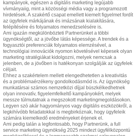
kampányok, egészen a digitális marketing legújabb
vívmányaiig, mint a közösségi média vagy a programozott
hirdetések. A szakértő csapat emellett kiemelt figyelmet fordít
az ügyfelek márkájának és imázsának kialakítására,
felépítésére és folyamatos menedzselésére is.
Ami igazán megkülönbözteti Partnerünket a többi
ügynökségtől, az a jövőbe látás képessége. A trendek és a
fogyasztói preferenciák folyamatos elemzésével, a
technológiai innovációk nyomon követésével képesek olyan
marketing stratégiákat kidolgozni, melyek nemcsak a
jelenben, de a jövőben is hatékonyan szolgálják az ügyfelek
céljait.
Ehhez a szakértelem mellett elengedhetetlen a kreativitás
és a problémaérzékeny gondolkodásmód is. Az ügynökség
munkatársai számos nemzetközi díjjal büszkélkedhetnek
olyan innovatív, figyelemfelkeltő kampányokért, melyek
messze túlmutatnak a megszokott marketingmegoldásokon.
Legyen szó akár hagyományos vagy digitális eszközökről, a
legkihívóbb feladatokkal is megbirkóznak, hogy ügyfeleik
számára kiemelkedő eredményeket érjenek el.
Ami pedig talán a legfontosabb, hogy Partnerünk, a full
service marketing ügynökség 2025 mindezt ügyfélközpontú