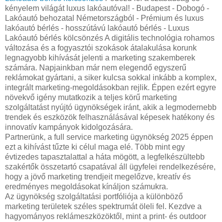
kényelem világát luxus lakóautóval! - Budapest - Dobogó -
Lakóautó behozatal Németországból - Prémium és luxus
lakóautó bérlés - hosszútávú lakóautó bérlés - Luxus
Lakóautó bérlés kölcsönzés A digitális technológia rohamos
változása és a fogyasztói szokások átalakulása korunk
legnagyobb kihívását jelenti a marketing szakemberek
számára. Napjainkban már nem elegendő egyszerű
reklámokat gyártani, a siker kulcsa sokkal inkább a komplex,
integrált marketing-megoldásokban rejlik. Éppen ezért egyre
növekvő igény mutatkozik a teljes körű marketing
szolgáltatást nyújtó ügynökségek iránt, akik a legmodernebb
trendek és eszközök felhasználásával képesek hatékony és
innovatív kampányok kidolgozására.
Partnerünk, a full service marketing ügynökség 2025 éppen
ezt a kihívást tűzte ki célul maga elé. Több mint egy
évtizedes tapasztalattal a háta mögött, a legfelkészültebb
szakértők összetartó csapatával áll ügyfelei rendelkezésére,
hogy a jövő marketing trendjeit megelőzve, kreatív és
eredményes megoldásokat kínáljon számukra.
Az ügynökség szolgáltatási portfóliója a különböző
marketing területek széles spektrumát öleli fel. Kezdve a
hagyományos reklámeszközöktől, mint a print- és outdoor