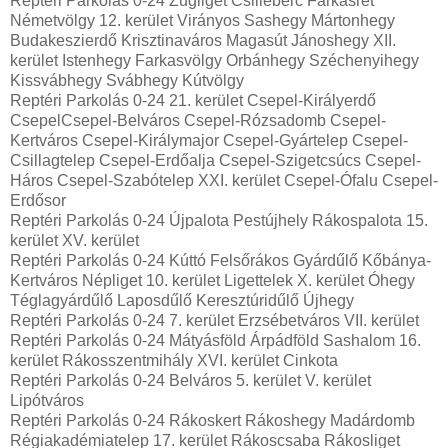
Reptéri Parkolás 0-24 Zugliget Csillebérc Farkasrét
Németvölgy 12. kerület Virányos Sashegy Mártonhegy
Budakeszierdő Krisztinaváros Magasút Jánoshegy XII.
kerület Istenhegy Farkasvölgy Orbánhegy Széchenyihegy
Kissvábhegy Svábhegy Kútvölgy
Reptéri Parkolás 0-24 21. kerület Csepel-Királyerdő
CsepelCsepel-Belváros Csepel-Rózsadomb Csepel-
Kertváros Csepel-Királymajor Csepel-Gyártelep Csepel-
Csillagtelep Csepel-Erdőalja Csepel-Szigetcsúcs Csepel-
Háros Csepel-Szabótelep XXI. kerület Csepel-Ófalu Csepel-
Erdősor
Reptéri Parkolás 0-24 Újpalota Pestújhely Rákospalota 15.
kerület XV. kerület
Reptéri Parkolás 0-24 Kúttó Felsőrákos Gyárdűlő Kőbánya-
Kertváros Népliget 10. kerület Ligettelek X. kerület Óhegy
Téglagyárdűlő Laposdűlő Keresztúridűlő Újhegy
Reptéri Parkolás 0-24 7. kerület Erzsébetváros VII. kerület
Reptéri Parkolás 0-24 Mátyásföld Árpádföld Sashalom 16.
kerület Rákosszentmihály XVI. kerület Cinkota
Reptéri Parkolás 0-24 Belváros 5. kerület V. kerület
Lipótváros
Reptéri Parkolás 0-24 Rákoskert Rákoshegy Madárdomb
Régiakadémiatelep 17. kerület Rákoscsaba Rákosliget