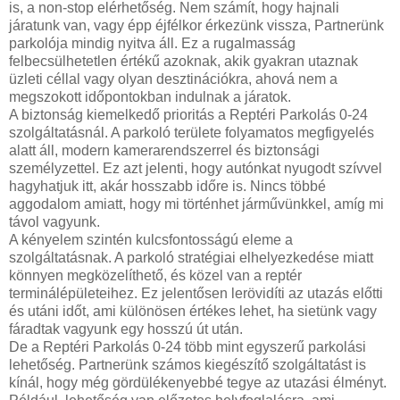
is, a non-stop elérhetőség. Nem számít, hogy hajnali
járatunk van, vagy épp éjfélkor érkezünk vissza, Partnerünk
parkolója mindig nyitva áll. Ez a rugalmasság
felbecsülhetetlen értékű azoknak, akik gyakran utaznak
üzleti céllal vagy olyan desztinációkra, ahová nem a
megszokott időpontokban indulnak a járatok.
A biztonság kiemelkedő prioritás a Reptéri Parkolás 0-24
szolgáltatásnál. A parkoló területe folyamatos megfigyelés
alatt áll, modern kamerarendszerrel és biztonsági
személyzettel. Ez azt jelenti, hogy autónkat nyugodt szívvel
hagyhatjuk itt, akár hosszabb időre is. Nincs többé
aggodalom amiatt, hogy mi történhet járművünkkel, amíg mi
távol vagyunk.
A kényelem szintén kulcsfontosságú eleme a
szolgáltatásnak. A parkoló stratégiai elhelyezkedése miatt
könnyen megközelíthető, és közel van a reptér
terminálépületeihez. Ez jelentősen lerövidíti az utazás előtti
és utáni időt, ami különösen értékes lehet, ha sietünk vagy
fáradtak vagyunk egy hosszú út után.
De a Reptéri Parkolás 0-24 több mint egyszerű parkolási
lehetőség. Partnerünk számos kiegészítő szolgáltatást is
kínál, hogy még gördülékenyebbé tegye az utazási élményt.