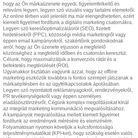
hogy az Ön márkaüzenete egyedi, figyelemfelkeltő és
releváns legyen, legyen szó vizuális vagy tartalmi elemekről.
Az online térben való jelenlét ma már elengedhetetlen, ezért
kiemelt figyelmet fordítunk a digitális marketing csatornákra.
Legyen szó keresőoptimalizálásról (SEO), fizetett
hirdetésekről (PPC), közösségi média marketingről vagy
éppen email kampányokról, szakértőink gondoskodnak
arról, hogy az Ön üzenete eljusson a megfelelő
közönséghez a megfelelő időben és csatornán keresztül.
Célunk, hogy maximalizáljuk a konverziós rátát és a
befektetés megtérülését (ROI).
Ugyanakkor tisztában vagyunk azzal, hogy az offline
marketing eszközök továbbra is fontos szerepet játszanak a
márkaépítésben és az ügyfélkapcsolatok ápolásában.
Legyen szó nyomtatott reklámanyagokról, rendezvényekről,
PR tevékenységekről vagy éppen személyes
eladásösztönzésről, Cégünk komplex megoldásokat kínál
az integrált marketing kommunikáció megvalósításához.
A kampányok megvalósítása mellett kiemelt figyelmet
fordítunk az eredmények mérésére és elemzésére.
Folyamatosan nyomon követjük a kulcsfontosságú
teljesítménymutatókat (KPI-ket), hogy szükség esetén valós