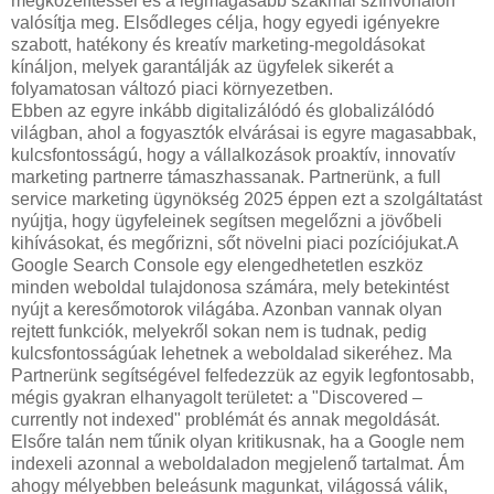
megközelítéssel és a legmagasabb szakmai színvonalon
valósítja meg. Elsődleges célja, hogy egyedi igényekre
szabott, hatékony és kreatív marketing-megoldásokat
kínáljon, melyek garantálják az ügyfelek sikerét a
folyamatosan változó piaci környezetben.
Ebben az egyre inkább digitalizálódó és globalizálódó
világban, ahol a fogyasztók elvárásai is egyre magasabbak,
kulcsfontosságú, hogy a vállalkozások proaktív, innovatív
marketing partnerre támaszhassanak. Partnerünk, a full
service marketing ügynökség 2025 éppen ezt a szolgáltatást
nyújtja, hogy ügyfeleinek segítsen megelőzni a jövőbeli
kihívásokat, és megőrizni, sőt növelni piaci pozíciójukat.A
Google Search Console egy elengedhetetlen eszköz
minden weboldal tulajdonosa számára, mely betekintést
nyújt a keresőmotorok világába. Azonban vannak olyan
rejtett funkciók, melyekről sokan nem is tudnak, pedig
kulcsfontosságúak lehetnek a weboldalad sikeréhez. Ma
Partnerünk segítségével felfedezzük az egyik legfontosabb,
mégis gyakran elhanyagolt területet: a "Discovered –
currently not indexed" problémát és annak megoldását.
Elsőre talán nem tűnik olyan kritikusnak, ha a Google nem
indexeli azonnal a weboldaladon megjelenő tartalmat. Ám
ahogy mélyebben beleásunk magunkat, világossá válik,