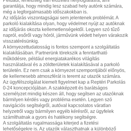
Például, lehetőség van előzetes helyfoglalásra, ami
garantálja, hogy mindig lesz szabad hely autónk számára,
még a legforgalmasabb időszakokban is.
Az időjárás viszontagságai sem jelentenek problémát. A
parkoló kialakítása olyan, hogy védelmet nyújt az autóknak
az időjárás okozta kellemetlenségektől. Legyen szó tűző
napról, esőről vagy hóról, járművünk védett helyen várakozik
visszatérésünkig.
A környezettudatosság is fontos szempont a szolgáltatás
kialakításában. Partnerünk törekszik a fenntartható
működésre, például energiatakarékos világítás
használatával és a zöldterületek kialakításával a parkoló
területén. Ez nem csak a környezet szempontjából előnyös,
de kellemesebb atmoszférát is teremt az utazók számára.
Az ügyfélszolgálat kiemelt figyelmet kap a Reptéri Parkolás
0-24 koncepciójában. A szakképzett és barátságos
személyzet mindig készen áll, hogy segítsen az utazóknak
bármilyen kérdés vagy probléma esetén. Legyen szó
navigációs segítségről, autóval kapcsolatos váratlan
helyzetről vagy bármilyen egyéb kérésről, az ügyfelek
számíthatnak a gyors és hatékony segítségre.
A szolgáltatás rugalmassága kiterjed a fizetési
lehetőségekre is. Az utazók választhatnak a különböző