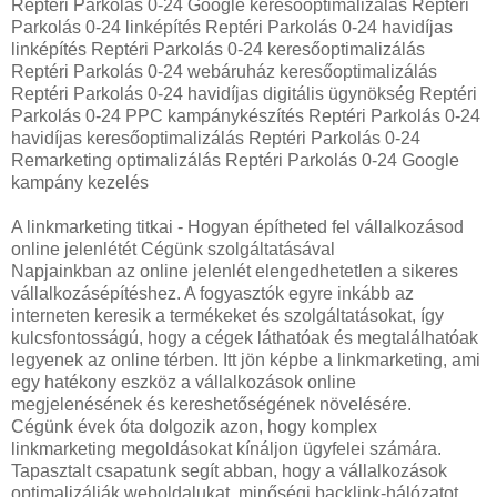
Reptéri Parkolás 0-24 Google keresőoptimalizálás Reptéri
Parkolás 0-24 linképítés Reptéri Parkolás 0-24 havidíjas
linképítés Reptéri Parkolás 0-24 keresőoptimalizálás
Reptéri Parkolás 0-24 webáruház keresőoptimalizálás
Reptéri Parkolás 0-24 havidíjas digitális ügynökség Reptéri
Parkolás 0-24 PPC kampánykészítés Reptéri Parkolás 0-24
havidíjas keresőoptimalizálás Reptéri Parkolás 0-24
Remarketing optimalizálás Reptéri Parkolás 0-24 Google
kampány kezelés
A linkmarketing titkai - Hogyan építheted fel vállalkozásod
online jelenlétét Cégünk szolgáltatásával
Napjainkban az online jelenlét elengedhetetlen a sikeres
vállalkozásépítéshez. A fogyasztók egyre inkább az
interneten keresik a termékeket és szolgáltatásokat, így
kulcsfontosságú, hogy a cégek láthatóak és megtalálhatóak
legyenek az online térben. Itt jön képbe a linkmarketing, ami
egy hatékony eszköz a vállalkozások online
megjelenésének és kereshetőségének növelésére.
Cégünk évek óta dolgozik azon, hogy komplex
linkmarketing megoldásokat kínáljon ügyfelei számára.
Tapasztalt csapatunk segít abban, hogy a vállalkozások
optimalizálják weboldalukat, minőségi backlink-hálózatot