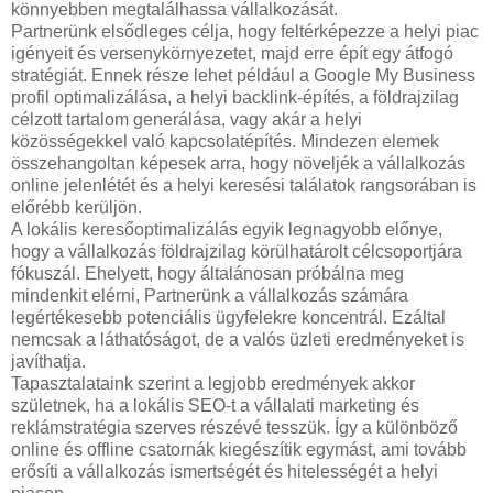
könnyebben megtalálhassa vállalkozását.
Partnerünk elsődleges célja, hogy feltérképezze a helyi piac
igényeit és versenykörnyezetet, majd erre épít egy átfogó
stratégiát. Ennek része lehet például a Google My Business
profil optimalizálása, a helyi backlink-építés, a földrajzilag
célzott tartalom generálása, vagy akár a helyi
közösségekkel való kapcsolatépítés. Mindezen elemek
összehangoltan képesek arra, hogy növeljék a vállalkozás
online jelenlétét és a helyi keresési találatok rangsorában is
előrébb kerüljön.
A lokális keresőoptimalizálás egyik legnagyobb előnye,
hogy a vállalkozás földrajzilag körülhatárolt célcsoportjára
fókuszál. Ehelyett, hogy általánosan próbálna meg
mindenkit elérni, Partnerünk a vállalkozás számára
legértékesebb potenciális ügyfelekre koncentrál. Ezáltal
nemcsak a láthatóságot, de a valós üzleti eredményeket is
javíthatja.
Tapasztalataink szerint a legjobb eredmények akkor
születnek, ha a lokális SEO-t a vállalati marketing és
reklámstratégia szerves részévé tesszük. Így a különböző
online és offline csatornák kiegészítik egymást, ami tovább
erősíti a vállalkozás ismertségét és hitelességét a helyi