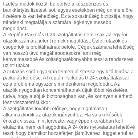
fizetési módok közül, beleértve a készpénzes és
bankkártyás fizetést, sőt, egyes esetekben még online előre
fizetésre is van lehetőség. Ez a sokszínűség biztosítja, hogy
mindenki megtalálja a számára legkényelmesebb
megoldást.
A Reptéri Parkolás 0-24 szolgáltatás nem csak az egyéni
utazók számára jelent remek megoldást. Üzleti utazók és
csoportok is profitálhatnak belőle. Cégek számára lehetőség
van hosszú távú megállapodásokra, ami még
kényelmesebbé és költséghatékonyabbá teszi a rendszeres
üzleti utakat.
Az utazás során gyakran felmerülő stressz egyik fő forrása a
parkolás kérdése. A Reptéri Parkolás 0-24 szolgáltatással
ez a probléma egyszer s mindenkorra megoldódik. Az
utazók nyugodtan koncentrálhatnak útjuk többi részletére,
tudva, hogy autójuk biztonságban van, és könnyen elérhető
lesz visszatérésükkor.
A szolgáltatás további előnye, hogy rugalmasan
alkalmazkodik az utazók igényeihez. Ha valaki később
érkezik vissza, mint tervezte, vagy éppen korábban kell
elutaznia, nem kell aggódnia. A 24 órás nyitvatartás lehetővé
teszi, hogy bármikor hozzáférjen járművéhez, függetlenül az