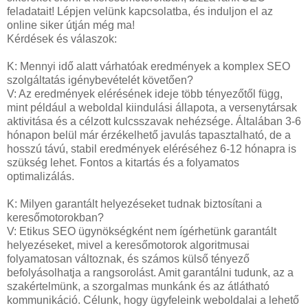
feladatait! Lépjen velünk kapcsolatba, és induljon el az
online siker útján még ma!
Kérdések és válaszok:
K: Mennyi idő alatt várhatóak eredmények a komplex SEO
szolgáltatás igénybevételét követően?
V: Az eredmények elérésének ideje több tényezőtől függ,
mint például a weboldal kiindulási állapota, a versenytársak
aktivitása és a célzott kulcsszavak nehézsége. Általában 3-6
hónapon belül már érzékelhető javulás tapasztalható, de a
hosszú távú, stabil eredmények eléréséhez 6-12 hónapra is
szükség lehet. Fontos a kitartás és a folyamatos
optimalizálás.
K: Milyen garantált helyezéseket tudnak biztosítani a
keresőmotorokban?
V: Etikus SEO ügynökségként nem ígérhetünk garantált
helyezéseket, mivel a keresőmotorok algoritmusai
folyamatosan változnak, és számos külső tényező
befolyásolhatja a rangsorolást. Amit garantálni tudunk, az a
szakértelmünk, a szorgalmas munkánk és az átlátható
kommunikáció. Célunk, hogy ügyfeleink weboldalai a lehető