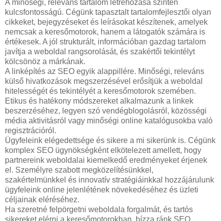
A minőségi, releváns tartalom létrehozása szintén
kulcsfontosságú. Cégünk tapasztalt tartalomfejlesztői olyan
cikkeket, bejegyzéseket és leírásokat készítenek, amelyek
nemcsak a keresőmotorok, hanem a látogatók számára is
értékesek. A jól strukturált, információban gazdag tartalom
javítja a weboldal rangsorolását, és szakértői tekintélyt
kölcsönöz a márkának.
A linképítés az SEO egyik alappillére. Minőségi, releváns
külső hivatkozások megszerzésével erősítjük a weboldal
hitelességét és tekintélyét a keresőmotorok szemében.
Etikus és hatékony módszereket alkalmazunk a linkek
beszerzéséhez, legyen szó vendégblogolásról, közösségi
média aktivitásról vagy minőségi online katalógusokba való
regisztrációról.
Ügyfeleink elégedettsége és sikere a mi sikerünk is. Cégünk
komplex SEO ügynökségként elkötelezett amellett, hogy
partnereink weboldalai kiemelkedő eredményeket érjenek
el. Személyre szabott megközelítésünkkel,
szakértelmünkkel és innovatív stratégiáinkkal hozzájárulunk
ügyfeleink online jelenlétének növekedéséhez és üzleti
céljainak eléréséhez.
Ha szeretné felpörgetni weboldala forgalmát, és tartós
sikereket elérni a keresőmotorokban, bízza ránk SEO