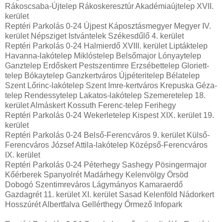
Rákoscsaba-Újtelep Rákoskeresztúr Akadémiaújtelep XVII.
kerület
Reptéri Parkolás 0-24 Újpest Káposztásmegyer Megyer IV.
kerület Népsziget Istvántelek Székesdűlő 4. kerület
Reptéri Parkolás 0-24 Halmierdő XVIII. kerület Liptáktelep
Havanna-lakótelep Miklóstelep Belsőmajor Lónyaytelep
Ganztelep Erdőskert Pestszentimre Erzsébettelep Gloriett-
telep Bókaytelep Ganzkertváros Újpéteritelep Bélatelep
Szent Lőrinc-lakótelep Szent Imre-kertváros Krepuska Géza-
telep Rendessytelep Lakatos-lakótelep Szemeretelep 18.
kerület Almáskert Kossuth Ferenc-telep Ferihegy
Reptéri Parkolás 0-24 Wekerletelep Kispest XIX. kerület 19.
kerület
Reptéri Parkolás 0-24 Belső-Ferencváros 9. kerület Külső-
Ferencváros József Attila-lakótelep Középső-Ferencváros
IX. kerület
Reptéri Parkolás 0-24 Péterhegy Sashegy Pösingermajor
Kőérberek Spanyolrét Madárhegy Kelenvölgy Örsöd
Dobogó Szentimreváros Lágymányos Kamaraerdő
Gazdagrét 11. kerület XI. kerület Sasad Kelenföld Nádorkert
Hosszúrét Albertfalva Gellérthegy Őrmező Infopark