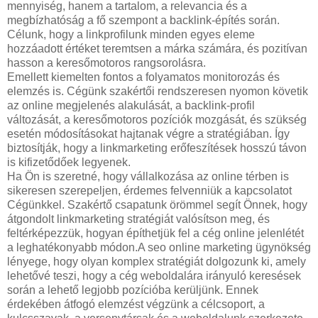
mennyiség, hanem a tartalom, a relevancia és a
megbízhatóság a fő szempont a backlink-építés során.
Célunk, hogy a linkprofilunk minden egyes eleme
hozzáadott értéket teremtsen a márka számára, és pozitívan
hasson a keresőmotoros rangsorolásra.
Emellett kiemelten fontos a folyamatos monitorozás és
elemzés is. Cégünk szakértői rendszeresen nyomon követik
az online megjelenés alakulását, a backlink-profil
változását, a keresőmotoros pozíciók mozgását, és szükség
esetén módosításokat hajtanak végre a stratégiában. Így
biztosítják, hogy a linkmarketing erőfeszítések hosszú távon
is kifizetődőek legyenek.
Ha Ön is szeretné, hogy vállalkozása az online térben is
sikeresen szerepeljen, érdemes felvenniük a kapcsolatot
Cégünkkel. Szakértő csapatunk örömmel segít Önnek, hogy
átgondolt linkmarketing stratégiát valósítson meg, és
feltérképezzük, hogyan építhetjük fel a cég online jelenlétét
a leghatékonyabb módon.A seo online marketing ügynökség
lényege, hogy olyan komplex stratégiát dolgozunk ki, amely
lehetővé teszi, hogy a cég weboldalára irányuló keresések
során a lehető legjobb pozícióba kerüljünk. Ennek
érdekében átfogó elemzést végzünk a célcsoport, a