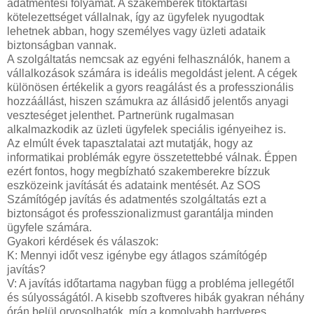
adatmentési folyamat. A szakemberek titoktartási
kötelezettséget vállalnak, így az ügyfelek nyugodtak
lehetnek abban, hogy személyes vagy üzleti adataik
biztonságban vannak.
A szolgáltatás nemcsak az egyéni felhasználók, hanem a
vállalkozások számára is ideális megoldást jelent. A cégek
különösen értékelik a gyors reagálást és a professzionális
hozzáállást, hiszen számukra az állásidő jelentős anyagi
veszteséget jelenthet. Partnerünk rugalmasan
alkalmazkodik az üzleti ügyfelek speciális igényeihez is.
Az elmúlt évek tapasztalatai azt mutatják, hogy az
informatikai problémák egyre összetettebbé válnak. Éppen
ezért fontos, hogy megbízható szakemberekre bízzuk
eszközeink javítását és adataink mentését. Az SOS
Számítógép javítás és adatmentés szolgáltatás ezt a
biztonságot és professzionalizmust garantálja minden
ügyfele számára.
Gyakori kérdések és válaszok:
K: Mennyi időt vesz igénybe egy átlagos számítógép
javítás?
V: A javítás időtartama nagyban függ a probléma jellegétől
és súlyosságától. A kisebb szoftveres hibák gyakran néhány
órán belül orvosolhatók, míg a komolyabb hardveres