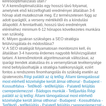
keresőoptimalizálás után?
V: A keresőoptimalizálás egy hosszú távú folyamat,
amelynek első kézzelfogható eredményei általában 3-6
hónap alatt mutatkoznak meg. Ez természetesen függ az
adott iparágtól, a verseny mértékétől és a kiindulási
állapottól. A fenntartható, hosszú távú eredmények
eléréséhez minimum 6-12 hónapos következetes munkára
van szükség.
K: Milyen gyakran szükséges a SEO stratégia
felülvizsgálata és módosítása?
V: A SEO stratégiát folyamatosan monitorozni kell, és
általában 3-4 havonta érdemes nagyobb felülvizsgálatot
tartani. A keresőmotorok algoritmusainak változásai, az
iparági trendek alakulása és a versenytársak tevékenysége
mind befolyásolhatják a stratégia hatékonyságát, ezért
fontos a rendszeres finomhangolás és szükség esetén az
újratervezés.
Régi palától az új tetőig: Állami támogatással
most elérhető közelségbe került álmai otthona! - Budapest -
Kossuthfalva - Tetőfedő - tetőfelújítás - Palatető felújítás
cserepeslemezzel - Bádogos munkák - Tetőjavítás
Régi
palától az új tetőig: Állami támogatással most elérhető
közelségbe került álmai otthona! - Budapest - Kossuthfalva -
Tetőfedő - tetőfelújítás - Palatető felújítás cserepeslemezzel -