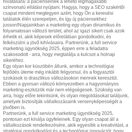
hivatására: a pácienseinek a lehető legmagasabb
színvonalú ellátást nyújtani. Hagyja, hogy a SEO szakértői
csapat mindent megtegyen azért, hogy Ön a keresési
találatok élén szerepeljen, és így új páciensekhez
jusson!Napjainkban a marketing egy olyan dinamikus és
folyamatosan változó terület, ahol az igazi sikert csak azok
érhetik el, akik képesek előrelátóan gondolkodni, és
felkészülni a jövő kihívásaira. Partnerünk, a full service
marketing ügynökség 2025, éppen erre a feladatra
szakosodott - arra, hogy megtalálja a kulcsot a holnap
sikeréhez.
Egy olyan kor küszöbén állunk, amikor a technológiai
fejlődés üteme még inkább felgyorsul, és a fogyasztói
szokások is drasztikus változásokon mennek keresztül.
Ebben a gyorsan változó környezetben a hagyományos
marketing-eszközök már nem elégségesek. Szükség van
arra, hogy előre tekintsünk, és olyan megoldásokat találjunk,
amelyek biztosítják vállalkozásaink versenyképességét a
jövőben is.
Partnerünk, a full service marketing ügynökség 2025,
pontosan ezt kínálja ügyfeleinek. Egy olyan csapat áll a
vállalkozások rendelkezésére, akik egyesítik a kreativitást, a
stratégiai gondolkodást és a technológiai innovációt, hogy