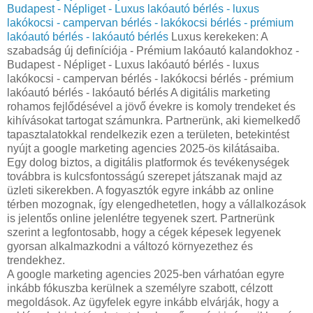
Budapest - Népliget - Luxus lakóautó bérlés - luxus
lakókocsi - campervan bérlés - lakókocsi bérlés - prémium
lakóautó bérlés - lakóautó bérlés
Luxus kerekeken: A
szabadság új definíciója - Prémium lakóautó kalandokhoz -
Budapest - Népliget - Luxus lakóautó bérlés - luxus
lakókocsi - campervan bérlés - lakókocsi bérlés - prémium
lakóautó bérlés - lakóautó bérlés A digitális marketing
rohamos fejlődésével a jövő évekre is komoly trendeket és
kihívásokat tartogat számunkra. Partnerünk, aki kiemelkedő
tapasztalatokkal rendelkezik ezen a területen, betekintést
nyújt a google marketing agencies 2025-ös kilátásaiba.
Egy dolog biztos, a digitális platformok és tevékenységek
továbbra is kulcsfontosságú szerepet játszanak majd az
üzleti sikerekben. A fogyasztók egyre inkább az online
térben mozognak, így elengedhetetlen, hogy a vállalkozások
is jelentős online jelenlétre tegyenek szert. Partnerünk
szerint a legfontosabb, hogy a cégek képesek legyenek
gyorsan alkalmazkodni a változó környezethez és
trendekhez.
A google marketing agencies 2025-ben várhatóan egyre
inkább fókuszba kerülnek a személyre szabott, célzott
megoldások. Az ügyfelek egyre inkább elvárják, hogy a