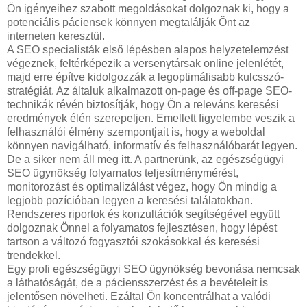
Ön igényeihez szabott megoldásokat dolgoznak ki, hogy a
potenciális páciensek könnyen megtalálják Önt az
interneten keresztül.
A SEO specialisták első lépésben alapos helyzetelemzést
végeznek, feltérképezik a versenytársak online jelenlétét,
majd erre építve kidolgozzák a legoptimálisabb kulcsszó-
stratégiát. Az általuk alkalmazott on-page és off-page SEO-
technikák révén biztosítják, hogy Ön a releváns keresési
eredmények élén szerepeljen. Emellett figyelembe veszik a
felhasználói élmény szempontjait is, hogy a weboldal
könnyen navigálható, informatív és felhasználóbarát legyen.
De a siker nem áll meg itt. A partnerünk, az egészségügyi
SEO ügynökség folyamatos teljesítménymérést,
monitorozást és optimalizálást végez, hogy Ön mindig a
legjobb pozícióban legyen a keresési találatokban.
Rendszeres riportok és konzultációk segítségével együtt
dolgoznak Önnel a folyamatos fejlesztésen, hogy lépést
tartson a változó fogyasztói szokásokkal és keresési
trendekkel.
Egy profi egészségügyi SEO ügynökség bevonása nemcsak
a láthatóságát, de a páciensszerzést és a bevételeit is
jelentősen növelheti. Ezáltal Ön koncentrálhat a valódi