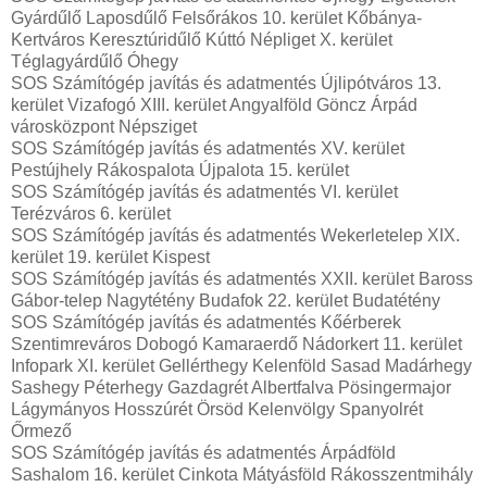
Gyárdűlő Laposdűlő Felsőrákos 10. kerület Kőbánya-
Kertváros Keresztúridűlő Kúttó Népliget X. kerület
Téglagyárdűlő Óhegy
SOS Számítógép javítás és adatmentés Újlipótváros 13.
kerület Vizafogó XIII. kerület Angyalföld Göncz Árpád
városközpont Népsziget
SOS Számítógép javítás és adatmentés XV. kerület
Pestújhely Rákospalota Újpalota 15. kerület
SOS Számítógép javítás és adatmentés VI. kerület
Terézváros 6. kerület
SOS Számítógép javítás és adatmentés Wekerletelep XIX.
kerület 19. kerület Kispest
SOS Számítógép javítás és adatmentés XXII. kerület Baross
Gábor-telep Nagytétény Budafok 22. kerület Budatétény
SOS Számítógép javítás és adatmentés Kőérberek
Szentimreváros Dobogó Kamaraerdő Nádorkert 11. kerület
Infopark XI. kerület Gellérthegy Kelenföld Sasad Madárhegy
Sashegy Péterhegy Gazdagrét Albertfalva Pösingermajor
Lágymányos Hosszúrét Örsöd Kelenvölgy Spanyolrét
Őrmező
SOS Számítógép javítás és adatmentés Árpádföld
Sashalom 16. kerület Cinkota Mátyásföld Rákosszentmihály