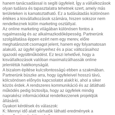
hanem tanácsadással is segíti ügyfeleit. Így a vállalkozások
olyan tudásra és tapasztalatra tehetnek szert, amely más
területeken is kamatoztatható. Ez a tudásátadás különösen
értékes a kisvállalkozások számára, hiszen sokszor nem
rendelkeznek külön marketing osztállyal.
Az online marketing világában különösen fontos a
rugalmasság és az alkalmazkodóképesség. Partnerünk
szolgáltatása éppen ezért nem egy merev, előre
meghatározott csomagot jelent, hanem egy folyamatosan
alakuló, az ügyfel igényeihez és a piac változásaihoz
igazodó együttműködést. Ez teszi lehetővé, hogy a
kisvállalkozások valóban maximalizálhassák online
jelenlétük hatékonyságát.
A bizalom építése kulcsfontosságú ebben a szakmában.
Partnerünk büszke arra, hogy ügyfeleivel hosszú távú,
kölcsönösen előnyös kapcsolatot alakít ki, ahol a siker
közös érdek. A rendszeres kommunikáció és az átlátható
működés pedig biztosítja, hogy az ügyfelek mindig
naprakész információkkal rendelkezzenek projektjük
állásáról.
Gyakori kérdések és válaszok:
K: Mennyi idő alatt várhatók látható eredmények a