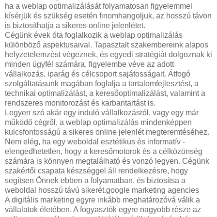
ha a weblap optimalizálását folyamatosan figyelemmel
kísérjük és szükség esetén finomhangoljuk, az hosszú távon
is biztosíthatja a sikeres online jelenlétet.
Cégünk évek óta foglalkozik a weblap optimalizálás
különböző aspektusaival. Tapasztalt szakembereink alapos
helyzetelemzést végeznek, és egyedi stratégiát dolgoznak ki
minden ügyfél számára, figyelembe véve az adott
vállalkozás, iparág és célcsoport sajátosságait. Átfogó
szolgáltatásunk magában foglalja a tartalomfejlesztést, a
technikai optimalizálást, a keresőoptimalizálást, valamint a
rendszeres monitorozást és karbantartást is.
Legyen szó akár egy induló vállalkozásról, vagy egy már
működő cégről, a weblap optimalizálás mindenképpen
kulcsfontosságú a sikeres online jelenlét megteremtéséhez.
Nem elég, ha egy weboldal esztétikus és informatív -
elengedhetetlen, hogy a keresőmotorok és a célközönség
számára is könnyen megtalálható és vonzó legyen. Cégünk
szakértői csapata készséggel áll rendelkezésre, hogy
segítsen Önnek ebben a folyamatban, és biztosítsa a
weboldal hosszú távú sikerét.google marketing agencies
A digitális marketing egyre inkább meghatározóvá válik a
vállalatok életében. A fogyasztók egyre nagyobb része az