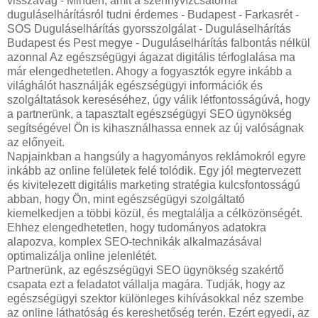
visszavág - Minden, amit a szennyvízcsatorna
duguláselhárításról tudni érdemes - Budapest - Farkasrét -
SOS Duguláselhárítás gyorsszolgálat - Duguláselhárítás
Budapest és Pest megye - Duguláselhárítás falbontás nélkül
azonnal Az egészségügyi ágazat digitális térfoglalása ma
már elengedhetetlen. Ahogy a fogyasztók egyre inkább a
világhálót használják egészségügyi információk és
szolgáltatások kereséséhez, úgy válik létfontosságúvá, hogy
a partnerünk, a tapasztalt egészségügyi SEO ügynökség
segítségével Ön is kihasználhassa ennek az új valóságnak
az előnyeit.
Napjainkban a hangsúly a hagyományos reklámokról egyre
inkább az online felületek felé tolódik. Egy jól megtervezett
és kivitelezett digitális marketing stratégia kulcsfontosságú
abban, hogy Ön, mint egészségügyi szolgáltató
kiemelkedjen a többi közül, és megtalálja a célközönségét.
Ehhez elengedhetetlen, hogy tudományos adatokra
alapozva, komplex SEO-technikák alkalmazásával
optimalizálja online jelenlétét.
Partnerünk, az egészségügyi SEO ügynökség szakértő
csapata ezt a feladatot vállalja magára. Tudják, hogy az
egészségügyi szektor különleges kihívásokkal néz szembe
az online láthatóság és kereshetőség terén. Ezért egyedi, az