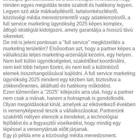
minden egyes megoldás testre szabott és hatékony legyen.
Legyen szó akár márkaépítésről, tartalomkészítésről,
közösségi média menedzsmentről vagy adatelemzésről, a
full service marketing ügynökség 2025 képes komplex,
átfogó stratégiát kidolgozni, amely garantálja a hosszú távú
sikereket.
De mit is jelent pontosan a "full service" megközelítés a
marketing területén? Elsősorban azt, hogy a partner képes a
vállalkozás teljes marketing-arzenálját kezelni, egy helyen.
Nem kell külön ügynökségeket, szakértőket koordinálni,
nem kell több helyen fizetni, és nem kell a különböző
elemek összehangolásával bajlódni. A full service marketing
ügynökség 2025 mindent egy kézben tart, biztosítva a
zökkenőmentes, átlátható és hatékony működést.
Ezen túlmenően a "2025" kifejezés arra utal, hogy a partner
nem csak a mának, hanem a holnapnak is gondolkodik.
Olyan megoldásokat kínál, amelyek az elkövetkező években
is versenyképessé teszik a vállalkozásokat. Partnerünk
szakértői mélyen elemzik a trendeket, a technológiai
fejlődést és a fogyasztói viselkedést, hogy mindig egy
lépéssel a versenytársak előtt járjanak.
Egy jó példa erre a közösségi média menedzsment.