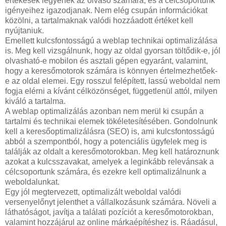
értékesek legyenek az olvasó számára, és a célcsoportunk
igényeihez igazodjanak. Nem elég csupán információkat
közölni, a tartalmaknak valódi hozzáadott értéket kell
nyújtaniuk.
Emellett kulcsfontosságú a weblap technikai optimalizálása
is. Meg kell vizsgálnunk, hogy az oldal gyorsan töltődik-e, jól
olvasható-e mobilon és asztali gépen egyaránt, valamint,
hogy a keresőmotorok számára is könnyen értelmezhetőek-
e az oldal elemei. Egy rosszul felépített, lassú weboldal nem
fogja elérni a kívánt célközönséget, függetlenül attól, milyen
kiváló a tartalma.
A weblap optimalizálás azonban nem merül ki csupán a
tartalmi és technikai elemek tökéletesítésében. Gondolnunk
kell a keresőoptimalizálásra (SEO) is, ami kulcsfontosságú
abból a szempontból, hogy a potenciális ügyfelek meg is
találják az oldalt a keresőmotorokban. Meg kell határoznunk
azokat a kulcsszavakat, amelyek a leginkább relevánsak a
célcsoportunk számára, és ezekre kell optimalizálnunk a
weboldalunkat.
Egy jól megtervezett, optimalizált weboldal valódi
versenyelőnyt jelenthet a vállalkozásunk számára. Növeli a
láthatóságot, javítja a találati pozíciót a keresőmotorokban,
valamint hozzájárul az online márkaépítéshez is. Ráadásul,