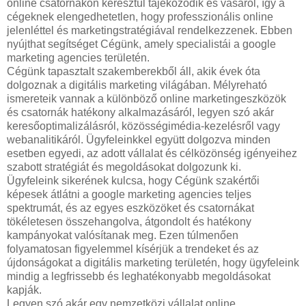
online csatornákon keresztül tájékozódik és vásárol, így a
cégeknek elengedhetetlen, hogy professzionális online
jelenléttel és marketingstratégiával rendelkezzenek. Ebben
nyújthat segítséget Cégünk, amely specialistái a google
marketing agencies területén.
Cégünk tapasztalt szakemberekből áll, akik évek óta
dolgoznak a digitális marketing világában. Mélyreható
ismereteik vannak a különböző online marketingeszközök
és csatornák hatékony alkalmazásáról, legyen szó akár
keresőoptimalizálásról, közösségimédia-kezelésről vagy
webanalitikáról. Ügyfeleinkkel együtt dolgozva minden
esetben egyedi, az adott vállalat és célközönség igényeihez
szabott stratégiát és megoldásokat dolgozunk ki.
Ügyfeleink sikerének kulcsa, hogy Cégünk szakértői
képesek átlátni a google marketing agencies teljes
spektrumát, és az egyes eszközöket és csatornákat
tökéletesen összehangolva, átgondolt és hatékony
kampányokat valósítanak meg. Ezen túlmenően
folyamatosan figyelemmel kísérjük a trendeket és az
újdonságokat a digitális marketing területén, hogy ügyfeleink
mindig a legfrissebb és leghatékonyabb megoldásokat
kapják.
Legyen szó akár egy nemzetközi vállalat online