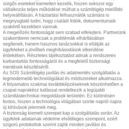
sürgős eseteket kiemelten kezelik, hiszen sokszor egy
vállalkozás teljes működése múlhat a számítógép mielőbbi
helyreállításán. A háztartási felhasználók számára is
megnyugtató tudni, hogy családi fotóik, dokumentumaik
szakértő kezekben vannak.
A megelőzés fontosságát sem szabad elfelejteni. Partnerünk
szakemberei nemcsak a problémák elhárításában
segítenek, hanem hasznos tanácsokkal is ellátják az
ügyfeleket a jövőbeli meghibásodások elkerülése
érdekében. Részletes tájékoztatást adnak a rendszeres
karbantartás fontosságáról és a megfelelő biztonsági
mentések készítéséről.
Az SOS Számítógép javítás és adatmentés szolgáltatás a
legmodernebb technológiákat és módszereket alkalmazza.
A folyamatos szakmai továbbképzéseknek köszönhetően a
csapat naprakész tudással rendelkezik a legújabb
számítástechnikai megoldások területén. Ez különösen
fontos, hiszen a technológia világában szinte napról napra
új kihívások jelennek meg.
A biztonság kiemelt szerepet kap a szolgáltatás során. Az
ügyfelek adatainak védelme elsődleges szempont, ezért
szigorú protokollok szerint zajlik minden javítási és