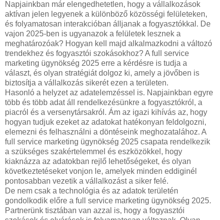
Napjainkban már elengedhetetlen, hogy a vállalkozások
aktívan jelen legyenek a különböző közösségi felületeken,
és folyamatosan interakcióban álljanak a fogyasztókkal. De
vajon 2025-ben is ugyanazok a felületek lesznek a
meghatározóak? Hogyan kell majd alkalmazkodni a változó
trendekhez és fogyasztói szokásokhoz? A full service
marketing ügynökség 2025 erre a kérdésre is tudja a
választ, és olyan stratégiát dolgoz ki, amely a jövőben is
biztosítja a vállalkozás sikerét ezen a területen.
Hasonló a helyzet az adatelemzéssel is. Napjainkban egyre
több és több adat áll rendelkezésünkre a fogyasztókról, a
piacról és a versenytársakról. Ám az igazi kihívás az, hogy
hogyan tudjuk ezeket az adatokat hatékonyan feldolgozni,
elemezni és felhasználni a döntéseink meghozatalához. A
full service marketing ügynökség 2025 csapata rendelkezik
a szükséges szakértelemmel és eszközökkel, hogy
kiaknázza az adatokban rejlő lehetőségeket, és olyan
következtetéseket vonjon le, amelyek minden eddiginél
pontosabban vezetik a vállalkozást a siker felé.
De nem csak a technológia és az adatok területén
gondolkodik előre a full service marketing ügynökség 2025.
Partnerünk tisztában van azzal is, hogy a fogyasztói