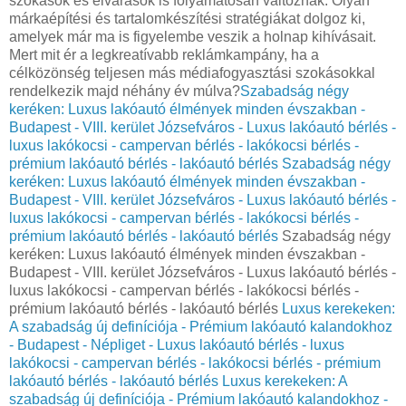
szokások és elvárások is folyamatosan változnak. Olyan
márkaépítési és tartalomkészítési stratégiákat dolgoz ki,
amelyek már ma is figyelembe veszik a holnap kihívásait.
Mert mit ér a legkreatívabb reklámkampány, ha a
célközönség teljesen más médiafogyasztási szokásokkal
rendelkezik majd néhány év múlva?
Szabadság négy
keréken: Luxus lakóautó élmények minden évszakban -
Budapest - VIII. kerület Józsefváros - Luxus lakóautó bérlés -
luxus lakókocsi - campervan bérlés - lakókocsi bérlés -
prémium lakóautó bérlés - lakóautó bérlés
Szabadság négy
keréken: Luxus lakóautó élmények minden évszakban -
Budapest - VIII. kerület Józsefváros - Luxus lakóautó bérlés -
luxus lakókocsi - campervan bérlés - lakókocsi bérlés -
prémium lakóautó bérlés - lakóautó bérlés
Szabadság négy
keréken: Luxus lakóautó élmények minden évszakban -
Budapest - VIII. kerület Józsefváros - Luxus lakóautó bérlés -
luxus lakókocsi - campervan bérlés - lakókocsi bérlés -
prémium lakóautó bérlés - lakóautó bérlés
Luxus kerekeken:
A szabadság új definíciója - Prémium lakóautó kalandokhoz
- Budapest - Népliget - Luxus lakóautó bérlés - luxus
lakókocsi - campervan bérlés - lakókocsi bérlés - prémium
lakóautó bérlés - lakóautó bérlés
Luxus kerekeken: A
szabadság új definíciója - Prémium lakóautó kalandokhoz -