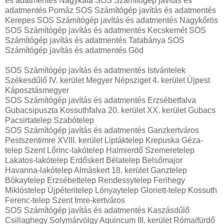
és adatmentés Nagykáta SOS Számítógép javítás és
adatmentés Pomáz SOS Számítógép javítás és adatmentés
Kerepes SOS Számítógép javítás és adatmentés Nagykőrös
SOS Számítógép javítás és adatmentés Kecskemét SOS
Számítógép javítás és adatmentés Tatabánya SOS
Számítógép javítás és adatmentés Göd
SOS Számítógép javítás és adatmentés Istvántelek
Székesdűlő IV. kerület Megyer Népsziget 4. kerület Újpest
Káposztásmegyer
SOS Számítógép javítás és adatmentés Erzsébetfalva
Gubacsipuszta Kossuthfalva 20. kerület XX. kerület Gubacs
Pacsirtatelep Szabótelep
SOS Számítógép javítás és adatmentés Ganzkertváros
Pestszentimre XVIII. kerület Liptáktelep Krepuska Géza-
telep Szent Lőrinc-lakótelep Halmierdő Szemeretelep
Lakatos-lakótelep Erdőskert Bélatelep Belsőmajor
Havanna-lakótelep Almáskert 18. kerület Ganztelep
Bókaytelep Erzsébettelep Rendessytelep Ferihegy
Miklóstelep Újpéteritelep Lónyaytelep Gloriett-telep Kossuth
Ferenc-telep Szent Imre-kertváros
SOS Számítógép javítás és adatmentés Kaszásdűlő
Csillaghegy Solymárvölgy Aquincum III. kerület Rómaifürdő