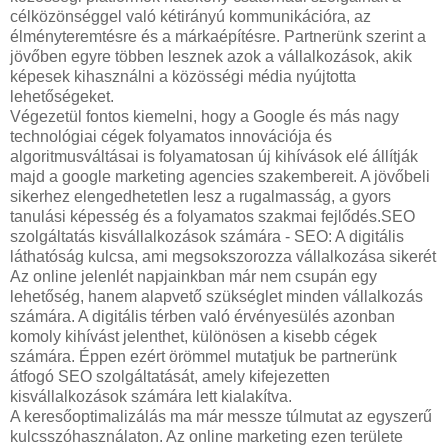
célközönséggel való kétirányú kommunikációra, az
élményteremtésre és a márkaépítésre. Partnerünk szerint a
jövőben egyre többen lesznek azok a vállalkozások, akik
képesek kihasználni a közösségi média nyújtotta
lehetőségeket.
Végezetül fontos kiemelni, hogy a Google és más nagy
technológiai cégek folyamatos innovációja és
algoritmusváltásai is folyamatosan új kihívások elé állítják
majd a google marketing agencies szakembereit. A jövőbeli
sikerhez elengedhetetlen lesz a rugalmasság, a gyors
tanulási képesség és a folyamatos szakmai fejlődés.SEO
szolgáltatás kisvállalkozások számára - SEO: A digitális
láthatóság kulcsa, ami megsokszorozza vállalkozása sikerét
Az online jelenlét napjainkban már nem csupán egy
lehetőség, hanem alapvető szükséglet minden vállalkozás
számára. A digitális térben való érvényesülés azonban
komoly kihívást jelenthet, különösen a kisebb cégek
számára. Éppen ezért örömmel mutatjuk be partnerünk
átfogó SEO szolgáltatását, amely kifejezetten
kisvállalkozások számára lett kialakítva.
A keresőoptimalizálás ma már messze túlmutat az egyszerű
kulcsszóhasználaton. Az online marketing ezen területe