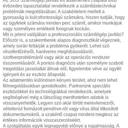
Az SOS Számítógép javítás és adatmentés csapata több
évtizedes tapasztalattal rendelkezik a számítástechnikai
problémák megoldásában. A szakértelem mellett a
gyorsaság is kulcsfontosságú számukra, hiszen tudják, hogy
az ügyfelek számára minden perc számít, amikor munkájuk
vagy személyes emlékeik forognak kockán.
Mit is jelent valójában a professzionális számítógép javítás?
Először is, a szakemberek alapos diagnosztikát végeznek,
amely során feltárják a probléma gyökerét. Lehet szó
vírusfertőzésről, hardveres meghibásodásról,
szoftverproblémáról vagy akár az operációs rendszer
összeomlásáról. A pontos diagnózis után személyre szabott
megoldási javaslattal állnak elő, figyelembe véve az ügyfél
igényeit és az eszköz állapotát.
Az adatmentés különösen kényes terület, ahol nem lehet
félmegoldásokban gondolkodni. Partnerünk speciális
eszközökkel és technológiákkal rendelkezik, amelyek
segítségével még a látszólag menthetetlen adatok is
visszanyerhetők. Legyen szó akár törött merevlemezről,
véletlenül formázott pendrive-ról vagy vírus által titkosított
dokumentumokról, a szakértő csapat mindent megtesz az
értékes információk visszaszerzéséért.
A szolgáltatás egyik legnagyobb előnye a rugalmasság. A