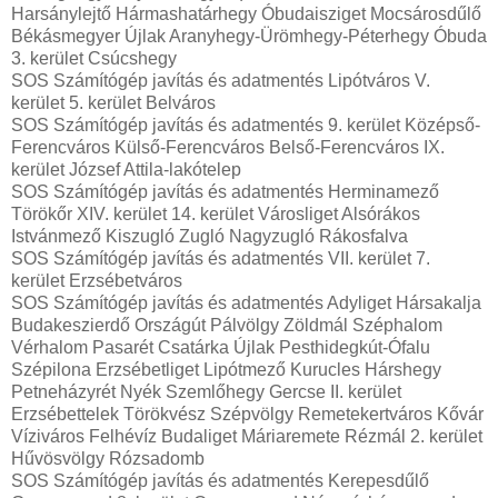
Harsánylejtő Hármashatárhegy Óbudaisziget Mocsárosdűlő
Békásmegyer Újlak Aranyhegy-Ürömhegy-Péterhegy Óbuda
3. kerület Csúcshegy
SOS Számítógép javítás és adatmentés Lipótváros V.
kerület 5. kerület Belváros
SOS Számítógép javítás és adatmentés 9. kerület Középső-
Ferencváros Külső-Ferencváros Belső-Ferencváros IX.
kerület József Attila-lakótelep
SOS Számítógép javítás és adatmentés Herminamező
Törökőr XIV. kerület 14. kerület Városliget Alsórákos
Istvánmező Kiszugló Zugló Nagyzugló Rákosfalva
SOS Számítógép javítás és adatmentés VII. kerület 7.
kerület Erzsébetváros
SOS Számítógép javítás és adatmentés Adyliget Hársakalja
Budakeszierdő Országút Pálvölgy Zöldmál Széphalom
Vérhalom Pasarét Csatárka Újlak Pesthidegkút-Ófalu
Szépilona Erzsébetliget Lipótmező Kurucles Hárshegy
Petneházyrét Nyék Szemlőhegy Gercse II. kerület
Erzsébettelek Törökvész Szépvölgy Remetekertváros Kővár
Víziváros Felhévíz Budaliget Máriaremete Rézmál 2. kerület
Hűvösvölgy Rózsadomb
SOS Számítógép javítás és adatmentés Kerepesdűlő