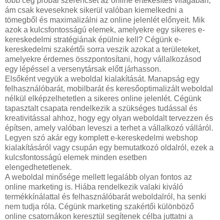
több cég próbál szerencsét az online értékesítés világában,
ám csak keveseknek sikerül valóban kiemelkedni a
tömegből és maximalizálni az online jelenlét előnyeit. Mik
azok a kulcsfontosságú elemek, amelyekre egy sikeres e-
kereskedelmi stratégiának épülnie kell? Cégünk e-
kereskedelmi szakértői sorra veszik azokat a területeket,
amelyekre érdemes összpontosítani, hogy vállalkozásod
egy lépéssel a versenytársak előtt járhasson.
Elsőként vegyük a weboldal kialakítását. Manapság egy
felhasználóbarát, mobilbarát és keresőoptimalizált weboldal
nélkül elképzelhetetlen a sikeres online jelenlét. Cégünk
tapasztalt csapata rendelkezik a szükséges tudással és
kreativitással ahhoz, hogy egy olyan weboldalt tervezzen és
építsen, amely valóban leveszi a terhet a vállalkozó válláról.
Legyen szó akár egy komplett e-kereskedelmi webshop
kialakításáról vagy csupán egy bemutatkozó oldalról, ezek a
kulcsfontosságú elemek minden esetben
elengedhetetlenek.
A weboldal minősége mellett legalább olyan fontos az
online marketing is. Hiába rendelkezik valaki kiváló
termékkínálattal és felhasználóbarát weboldalról, ha senki
nem tudja róla. Cégünk marketing szakértői különböző
online csatornákon keresztül segítenek célba juttatni a