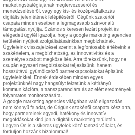
marketingstratégiájának megtervezéséről és
menedzseléséről, vagy egy kis- és középvállalkozás
digitális jelenlétének felépítéséről, Cégünk szakértői
csapata minden esetben a legmagasabb színvonalú
támogatást nyújtja. Számos sikeresen lezárt projekt és
elégedett ügyfél igazolja, hogy a google marketing agencies
területén nyújtott szolgáltatásainkban megbízhatnak.
Ügyfeleink visszajelzései szerint a legfontosabb értékeink a
szakértelem, a megbízhatóság, az innovativitás és a
személyre szabott megközelítés. Arra törekszünk, hogy ne
csupán egyszeri megbízásokat teljesítsünk, hanem
hosszútávú, gyümölcsöző partnerkapcsolatokat építsünk
ügyfeleinkkel. Ennek érdekében minden egyes
projektünknél nagy hangsúlyt fektetünk a kétirányú
kommunikációra, a transzparenciára és az elért eredmények
folyamatos monitorozására.
A google marketing agencies világában való eligazodás
nem könnyű feladat, de Cégünk szakértői csapata kész arra,
hogy partnereinek egyedi, hatékony és innovatív
megoldásokat kínáljon a digitális marketing területén.
Legyen Ön is a sikeres ügyfelek közé tartozó vállalat, és
forduljon hozzánk bizalommal!