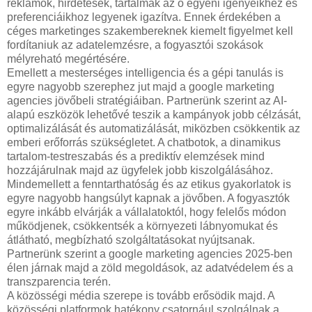
reklámok, hirdetések, tartalmak az ő egyéni igényeikhez és
preferenciáikhoz legyenek igazítva. Ennek érdekében a
céges marketinges szakembereknek kiemelt figyelmet kell
fordítaniuk az adatelemzésre, a fogyasztói szokások
mélyreható megértésére.
Emellett a mesterséges intelligencia és a gépi tanulás is
egyre nagyobb szerephez jut majd a google marketing
agencies jövőbeli stratégiáiban. Partnerünk szerint az AI-
alapú eszközök lehetővé teszik a kampányok jobb célzását,
optimalizálását és automatizálását, miközben csökkentik az
emberi erőforrás szükségletet. A chatbotok, a dinamikus
tartalom-testreszabás és a prediktív elemzések mind
hozzájárulnak majd az ügyfelek jobb kiszolgálásához.
Mindemellett a fenntarthatóság és az etikus gyakorlatok is
egyre nagyobb hangsúlyt kapnak a jövőben. A fogyasztók
egyre inkább elvárják a vállalatoktól, hogy felelős módon
működjenek, csökkentsék a környezeti lábnyomukat és
átlátható, megbízható szolgáltatásokat nyújtsanak.
Partnerünk szerint a google marketing agencies 2025-ben
élen járnak majd a zöld megoldások, az adatvédelem és a
transzparencia terén.
A közösségi média szerepe is tovább erősödik majd. A
közösségi platformok hatékony csatornául szolgálnak a