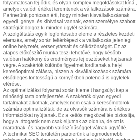
folyamatosan fejlődik, és olyan komplex megoldásokat kínál,
amelyek valódi értéket teremtenek a vállalkozások számára.
Partnerünk pontosan érti, hogy minden kisvállalkozásnak
egyedi igényei és kihívásai vannak, ezért személyre szabott
stratégiát dolgoz ki minden ügyfél számára.
A szolgáltatás egyik legfontosabb eleme a részletes kezdeti
elemzés, amely során feltérképezik a vállalkozás jelenlegi
online helyzetét, versenytársait és célközönségét. Ez az
alapos előkészítő munka teszi lehetővé, hogy később
valóban hatékony és eredményes fejlesztéseket hajtsanak
végre. A szakértők különös figyelmet fordítanak a helyi
keresőoptimalizálásra, hiszen a kisvállalkozások számára
elsődleges fontosságú a környékbeli potenciális ügyfelek
elérése.
Az optimalizálási folyamat során kiemelt hangsúlyt kap a
minőségi tartalomfejlesztés. A szakértők olyan egyedi
tartalmakat alkotnak, amelyek nem csak a keresőmotorok
számára optimalizáltak, de az olvasók számára is értékes
információkat nyújtanak. Ez a kettős megközelítés biztosítja,
hogy a látogatók nem csak eljutnak az oldalra, de ott is
maradnak, és nagyobb valószínűséggel válnak ügyféllé.
A technikai SEO területén partnerünk a legmodernebb