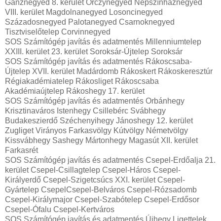
Ganznegyed 8. kerület Orczynegyed Népszínháznegyed
VIII. kerület Magdolnanegyed Losoncinegyed
Századosnegyed Palotanegyed Csarnoknegyed
Tisztviselőtelep Corvinnegyed
SOS Számítógép javítás és adatmentés Millenniumtelep
XXIII. kerület 23. kerület Soroksár-Újtelep Soroksár
SOS Számítógép javítás és adatmentés Rákoscsaba-
Újtelep XVII. kerület Madárdomb Rákoskert Rákoskeresztúr
Régiakadémiatelep Rákosliget Rákoscsaba
Akadémiaújtelep Rákoshegy 17. kerület
SOS Számítógép javítás és adatmentés Orbánhegy
Krisztinaváros Istenhegy Csillebérc Svábhegy
Budakeszierdő Széchenyihegy Jánoshegy 12. kerület
Zugliget Virányos Farkasvölgy Kútvölgy Németvölgy
Kissvábhegy Sashegy Mártonhegy Magasút XII. kerület
Farkasrét
SOS Számítógép javítás és adatmentés Csepel-Erdőalja 21.
kerület Csepel-Csillagtelep Csepel-Háros Csepel-
Királyerdő Csepel-Szigetcsúcs XXI. kerület Csepel-
Gyártelep CsepelCsepel-Belváros Csepel-Rózsadomb
Csepel-Királymajor Csepel-Szabótelep Csepel-Erdősor
Csepel-Ófalu Csepel-Kertváros
SOS Számítógép javítás és adatmentés Újhegy Ligettelek