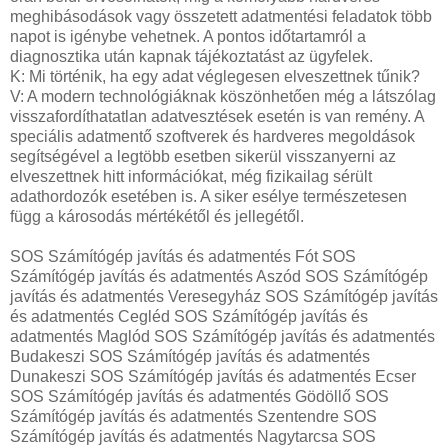
meghibásodások vagy összetett adatmentési feladatok több
napot is igénybe vehetnek. A pontos időtartamról a
diagnosztika után kapnak tájékoztatást az ügyfelek.
K: Mi történik, ha egy adat véglegesen elveszettnek tűnik?
V: A modern technológiáknak köszönhetően még a látszólag
visszafordíthatatlan adatvesztések esetén is van remény. A
speciális adatmentő szoftverek és hardveres megoldások
segítségével a legtöbb esetben sikerül visszanyerni az
elveszettnek hitt információkat, még fizikailag sérült
adathordozók esetében is. A siker esélye természetesen
függ a károsodás mértékétől és jellegétől.
SOS Számítógép javítás és adatmentés Fót SOS
Számítógép javítás és adatmentés Aszód SOS Számítógép
javítás és adatmentés Veresegyház SOS Számítógép javítás
és adatmentés Cegléd SOS Számítógép javítás és
adatmentés Maglód SOS Számítógép javítás és adatmentés
Budakeszi SOS Számítógép javítás és adatmentés
Dunakeszi SOS Számítógép javítás és adatmentés Ecser
SOS Számítógép javítás és adatmentés Gödöllő SOS
Számítógép javítás és adatmentés Szentendre SOS
Számítógép javítás és adatmentés Nagytarcsa SOS