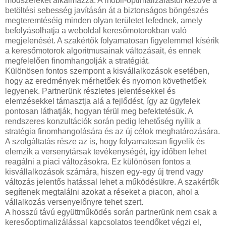
módszereket alkalmazza. A mobil-optimalizálástól kezdve a
betöltési sebesség javításán át a biztonságos böngészés
megteremtéséig minden olyan területet lefednek, amely
befolyásolhatja a weboldal keresőmotorokban való
megjelenését. A szakértők folyamatosan figyelemmel kísérik
a keresőmotorok algoritmusainak változásait, és ennek
megfelelően finomhangolják a stratégiát.
Különösen fontos szempont a kisvállalkozások esetében,
hogy az eredmények mérhetőek és nyomon követhetőek
legyenek. Partnerünk részletes jelentésekkel és
elemzésekkel támasztja alá a fejlődést, így az ügyfelek
pontosan láthatják, hogyan térül meg befektetésük. A
rendszeres konzultációk során pedig lehetőség nyílik a
stratégia finomhangolására és az új célok meghatározására.
A szolgáltatás része az is, hogy folyamatosan figyelik és
elemzik a versenytársak tevékenységét, így időben lehet
reagálni a piaci változásokra. Ez különösen fontos a
kisvállalkozások számára, hiszen egy-egy új trend vagy
változás jelentős hatással lehet a működésükre. A szakértők
segítenek megtalálni azokat a réseket a piacon, ahol a
vállalkozás versenyelőnyre tehet szert.
A hosszú távú együttműködés során partnerünk nem csak a
keresőoptimalizálással kapcsolatos teendőket végzi el,