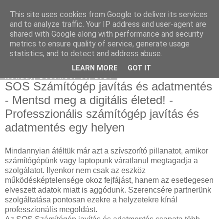
This site uses cookies from Google to deliver its services
Facebook online marketing
and to analyze traffic. Your IP address and user-agent are
shared with Google along with performance and security
metrics to ensure quality of service, generate usage
statistics, and to detect and address abuse.
▼
LEARN MORE
GOT IT
Monday, December 30, 2024
SOS Számítógép javítás és adatmentés
- Mentsd meg a digitális életed! -
Professzionális számítógép javítás és
adatmentés egy helyen
Mindannyian átéltük már azt a szívszorító pillanatot, amikor
számítógépünk vagy laptopunk váratlanul megtagadja a
szolgálatot. Ilyenkor nem csak az eszköz
működésképtelensége okoz fejfájást, hanem az esetlegesen
elveszett adatok miatt is aggódunk. Szerencsére partnerünk
szolgáltatása pontosan ezekre a helyzetekre kínál
professzionális megoldást.