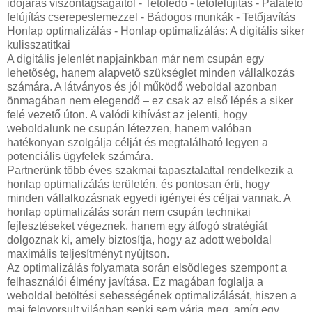
időjárás viszontagságaitól - Tetőfedő - tetőfelújítás - Palatető
felújítás cserepeslemezzel - Bádogos munkák - Tetőjavítás
Honlap optimalizálás - Honlap optimalizálás: A digitális siker
kulisszatitkai
A digitális jelenlét napjainkban már nem csupán egy
lehetőség, hanem alapvető szükséglet minden vállalkozás
számára. A látványos és jól működő weboldal azonban
önmagában nem elegendő – ez csak az első lépés a siker
felé vezető úton. A valódi kihívást az jelenti, hogy
weboldalunk ne csupán létezzen, hanem valóban
hatékonyan szolgálja célját és megtalálható legyen a
potenciális ügyfelek számára.
Partnerünk több éves szakmai tapasztalattal rendelkezik a
honlap optimalizálás területén, és pontosan érti, hogy
minden vállalkozásnak egyedi igényei és céljai vannak. A
honlap optimalizálás során nem csupán technikai
fejlesztéseket végeznek, hanem egy átfogó stratégiát
dolgoznak ki, amely biztosítja, hogy az adott weboldal
maximális teljesítményt nyújtson.
Az optimalizálás folyamata során elsődleges szempont a
felhasználói élmény javítása. Ez magában foglalja a
weboldal betöltési sebességének optimalizálását, hiszen a
mai felgyorsult világban senki sem várja meg, amíg egy