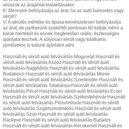
vesszük az árajánlat kialakításakor.
K: Mennyire befolyásolja az árat, ha az autó balesetes vagy
sérült?
V: A sérülés mértéke és típusa természetesen befolyásolja
az árat, de partnerünk szakértői pontosan fel tudják mérni a
károk mértékét és ennek megfelelően reális, tisztességes
ajánlatot tesznek. A súlyosan sérült vagy totálkáros
járművekre is tudunk ajánlatot adni.
Használt és sérült autó felvásárlás Mogyoród Használt és
sérült autó felvásárlás Aszód Használt és sérült autó
felvásárlás Nagykőrös Használt és sérült autó felvásárlás
Budakeszi Használt és sérült autó felvásárlás Monor
Használt és sérült autó felvásárlás Szentendre Használt és
sérült autó felvásárlás Tatabánya Használt és sérült autó
felvásárlás Pécel Használt és sérült autó felvásárlás Ecser
Használt és sérült autó felvásárlás Székesfehérvár Használt
és sérült autó felvásárlás Pilisvörösvár Használt és sérült
autó felvásárlás Szigetszentmiklós Használt és sérült autó
felvásárlás Szob Használt és sérült autó felvásárlás
Ráckeve Használt és sérült autó felvásárlás Budaörs
Használt és sérült autó felvásárlás Kecskemét Használt és