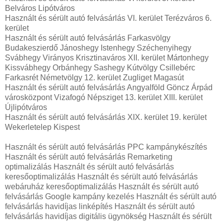
Belváros Lipótváros
Használt és sérült autó felvásárlás VI. kerület Terézváros 6.
kerület
Használt és sérült autó felvásárlás Farkasvölgy
Budakeszierdő Jánoshegy Istenhegy Széchenyihegy
Svábhegy Virányos Krisztinaváros XII. kerület Mártonhegy
Kissvábhegy Orbánhegy Sashegy Kútvölgy Csillebérc
Farkasrét Németvölgy 12. kerület Zugliget Magasút
Használt és sérült autó felvásárlás Angyalföld Göncz Árpád
városközpont Vizafogó Népsziget 13. kerület XIII. kerület
Újlipótváros
Használt és sérült autó felvásárlás XIX. kerület 19. kerület
Wekerletelep Kispest
Használt és sérült autó felvásárlás PPC kampánykészítés
Használt és sérült autó felvásárlás Remarketing
optimalizálás Használt és sérült autó felvásárlás
keresőoptimalizálás Használt és sérült autó felvásárlás
webáruház keresőoptimalizálás Használt és sérült autó
felvásárlás Google kampány kezelés Használt és sérült autó
felvásárlás havidíjas linképítés Használt és sérült autó
felvásárlás havidíjas digitális ügynökség Használt és sérült