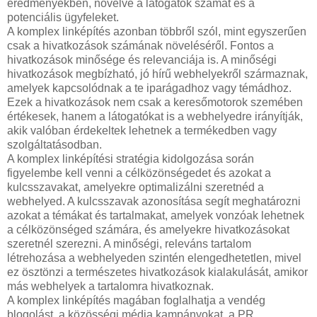
eredményekben, növelve a látogatók számát és a
potenciális ügyfeleket.
A komplex linképítés azonban többről szól, mint egyszerűen
csak a hivatkozások számának növeléséről. Fontos a
hivatkozások minősége és relevanciája is. A minőségi
hivatkozások megbízható, jó hírű webhelyekről származnak,
amelyek kapcsolódnak a te iparágadhoz vagy témádhoz.
Ezek a hivatkozások nem csak a keresőmotorok szemében
értékesek, hanem a látogatókat is a webhelyedre irányítják,
akik valóban érdekeltek lehetnek a termékedben vagy
szolgáltatásodban.
A komplex linképítési stratégia kidolgozása során
figyelembe kell venni a célközönségedet és azokat a
kulcsszavakat, amelyekre optimalizálni szeretnéd a
webhelyed. A kulcsszavak azonosítása segít meghatározni
azokat a témákat és tartalmakat, amelyek vonzóak lehetnek
a célközönséged számára, és amelyekre hivatkozásokat
szeretnél szerezni. A minőségi, releváns tartalom
létrehozása a webhelyeden szintén elengedhetetlen, mivel
ez ösztönzi a természetes hivatkozások kialakulását, amikor
más webhelyek a tartalomra hivatkoznak.
A komplex linképítés magában foglalhatja a vendég
blogolást, a közösségi média kampányokat, a PR