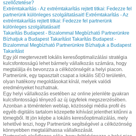
szellőztetése?
Extrémtakarítás - Az extrémtakarítás rejtett titkai: Fedezze fel
partnerünk különleges szolgáltatásait!
Extrémtakarítás - Az
extrémtakarítás rejtett titkai: Fedezze fel partnerünk
különleges szolgáltatásait!
Takarítás Budapest - Bizalommal Megbízható Partnerünkre
Bízhatjuk a Budapest Takarítást
Takarítás Budapest -
Bizalommal Megbízható Partnerünkre Bízhatjuk a Budapest
Takarítást
Egy jól megtervezett lokális keresőoptimalizálási stratégia
kulcsfontosságú lehet bármely vállalkozás számára, hogy
megtalálja és bevonzza a célközönségét a helyi piacon.
Partnerünk, egy tapasztalt csapat a lokális SEO területén,
olyan hatékony megoldásokat kínál, melyek valódi
eredményeket hozhatnak.
Egy helyi vállalkozás esetében az online jelenléte gyakran
kulcsfontosságú tényező az új ügyfelek megszerzésében.
Azonban a töméntelen weblap, közösségi média profil és
egyéb digitális tartalom közepette kihívást jelenthet kitűnni a
tömegből. Itt jön képbe a lokális keresőoptimalizálás, mely
lehetővé teszi, hogy Partnerünk segítségével a célközönség
könnyebben megtalálhassa vállalkozását.