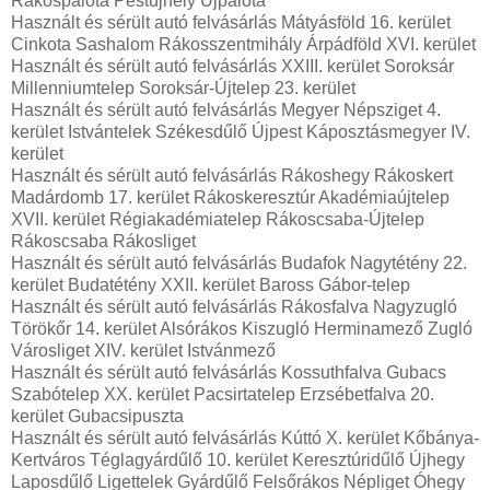
Rákospalota Pestújhely Újpalota
Használt és sérült autó felvásárlás Mátyásföld 16. kerület
Cinkota Sashalom Rákosszentmihály Árpádföld XVI. kerület
Használt és sérült autó felvásárlás XXIII. kerület Soroksár
Millenniumtelep Soroksár-Újtelep 23. kerület
Használt és sérült autó felvásárlás Megyer Népsziget 4.
kerület Istvántelek Székesdűlő Újpest Káposztásmegyer IV.
kerület
Használt és sérült autó felvásárlás Rákoshegy Rákoskert
Madárdomb 17. kerület Rákoskeresztúr Akadémiaújtelep
XVII. kerület Régiakadémiatelep Rákoscsaba-Újtelep
Rákoscsaba Rákosliget
Használt és sérült autó felvásárlás Budafok Nagytétény 22.
kerület Budatétény XXII. kerület Baross Gábor-telep
Használt és sérült autó felvásárlás Rákosfalva Nagyzugló
Törökőr 14. kerület Alsórákos Kiszugló Herminamező Zugló
Városliget XIV. kerület Istvánmező
Használt és sérült autó felvásárlás Kossuthfalva Gubacs
Szabótelep XX. kerület Pacsirtatelep Erzsébetfalva 20.
kerület Gubacsipuszta
Használt és sérült autó felvásárlás Kúttó X. kerület Kőbánya-
Kertváros Téglagyárdűlő 10. kerület Keresztúridűlő Újhegy
Laposdűlő Ligettelek Gyárdűlő Felsőrákos Népliget Óhegy