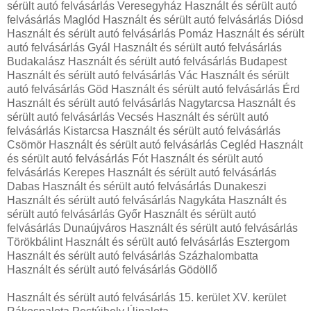
sérült autó felvásárlás Veresegyház Használt és sérült autó
felvásárlás Maglód Használt és sérült autó felvásárlás Diósd
Használt és sérült autó felvásárlás Pomáz Használt és sérült
autó felvásárlás Gyál Használt és sérült autó felvásárlás
Budakalász Használt és sérült autó felvásárlás Budapest
Használt és sérült autó felvásárlás Vác Használt és sérült
autó felvásárlás Göd Használt és sérült autó felvásárlás Érd
Használt és sérült autó felvásárlás Nagytarcsa Használt és
sérült autó felvásárlás Vecsés Használt és sérült autó
felvásárlás Kistarcsa Használt és sérült autó felvásárlás
Csömör Használt és sérült autó felvásárlás Cegléd Használt
és sérült autó felvásárlás Fót Használt és sérült autó
felvásárlás Kerepes Használt és sérült autó felvásárlás
Dabas Használt és sérült autó felvásárlás Dunakeszi
Használt és sérült autó felvásárlás Nagykáta Használt és
sérült autó felvásárlás Győr Használt és sérült autó
felvásárlás Dunaújváros Használt és sérült autó felvásárlás
Törökbálint Használt és sérült autó felvásárlás Esztergom
Használt és sérült autó felvásárlás Százhalombatta
Használt és sérült autó felvásárlás Gödöllő
Használt és sérült autó felvásárlás 15. kerület XV. kerület