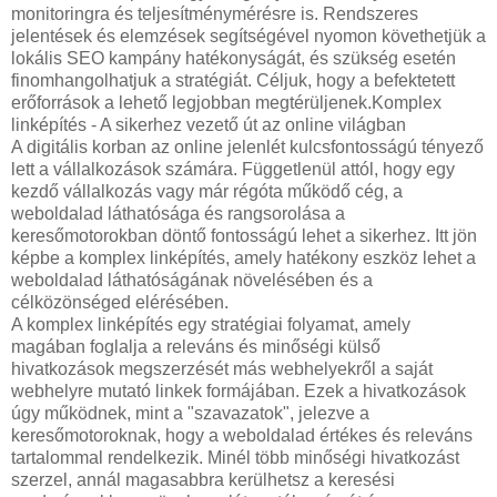
monitoringra és teljesítménymérésre is. Rendszeres
jelentések és elemzések segítségével nyomon követhetjük a
lokális SEO kampány hatékonyságát, és szükség esetén
finomhangolhatjuk a stratégiát. Céljuk, hogy a befektetett
erőforrások a lehető legjobban megtérüljenek.Komplex
linképítés - A sikerhez vezető út az online világban
A digitális korban az online jelenlét kulcsfontosságú tényező
lett a vállalkozások számára. Függetlenül attól, hogy egy
kezdő vállalkozás vagy már régóta működő cég, a
weboldalad láthatósága és rangsorolása a
keresőmotorokban döntő fontosságú lehet a sikerhez. Itt jön
képbe a komplex linképítés, amely hatékony eszköz lehet a
weboldalad láthatóságának növelésében és a
célközönséged elérésében.
A komplex linképítés egy stratégiai folyamat, amely
magában foglalja a releváns és minőségi külső
hivatkozások megszerzését más webhelyekről a saját
webhelyre mutató linkek formájában. Ezek a hivatkozások
úgy működnek, mint a "szavazatok", jelezve a
keresőmotoroknak, hogy a weboldalad értékes és releváns
tartalommal rendelkezik. Minél több minőségi hivatkozást
szerzel, annál magasabbra kerülhetsz a keresési