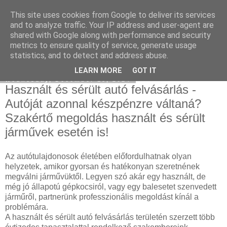
This site uses cookies from Google to deliver its services
Facebook online marketing
and to analyze traffic. Your IP address and user-agent are
shared with Google along with performance and security
metrics to ensure quality of service, generate usage
statistics, and to detect and address abuse.
▼
LEARN MORE
GOT IT
Wednesday, December 18, 2024
Használt és sérült autó felvásárlás -
Autóját azonnal készpénzre váltaná?
Szakértő megoldás használt és sérült
járművek esetén is!
Az autótulajdonosok életében előfordulhatnak olyan
helyzetek, amikor gyorsan és hatékonyan szeretnének
megválni járművüktől. Legyen szó akár egy használt, de
még jó állapotú gépkocsiról, vagy egy balesetet szenvedett
járműről, partnerünk professzionális megoldást kínál a
problémára.
A használt és sérült autó felvásárlás területén szerzett több