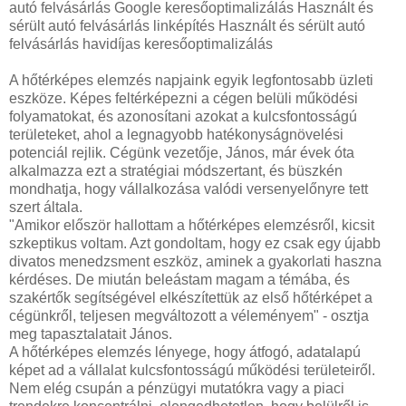
autó felvásárlás Google keresőoptimalizálás Használt és
sérült autó felvásárlás linképítés Használt és sérült autó
felvásárlás havidíjas keresőoptimalizálás
A hőtérképes elemzés napjaink egyik legfontosabb üzleti
eszköze. Képes feltérképezni a cégen belüli működési
folyamatokat, és azonosítani azokat a kulcsfontosságú
területeket, ahol a legnagyobb hatékonyságnövelési
potenciál rejlik. Cégünk vezetője, János, már évek óta
alkalmazza ezt a stratégiai módszertant, és büszkén
mondhatja, hogy vállalkozása valódi versenyelőnyre tett
szert általa.
"Amikor először hallottam a hőtérképes elemzésről, kicsit
szkeptikus voltam. Azt gondoltam, hogy ez csak egy újabb
divatos menedzsment eszköz, aminek a gyakorlati haszna
kérdéses. De miután beleástam magam a témába, és
szakértők segítségével elkészítettük az első hőtérképet a
cégünkről, teljesen megváltozott a véleményem" - osztja
meg tapasztalatait János.
A hőtérképes elemzés lényege, hogy átfogó, adatalapú
képet ad a vállalat kulcsfontosságú működési területeiről.
Nem elég csupán a pénzügyi mutatókra vagy a piaci