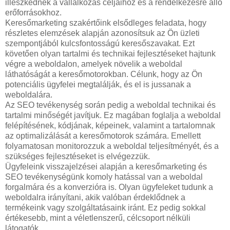
illeszkednek a vállalkozás céljaihoz és a rendelkezésre álló
erőforrásokhoz.
Keresőmarketing szakértőink elsődleges feladata, hogy
részletes elemzések alapján azonosítsuk az Ön üzleti
szempontjából kulcsfontosságú keresőszavakat. Ezt
követően olyan tartalmi és technikai fejlesztéseket hajtunk
végre a weboldalon, amelyek növelik a weboldal
láthatóságát a keresőmotorokban. Célunk, hogy az Ön
potenciális ügyfelei megtalálják, és el is jussanak a
weboldalára.
Az SEO tevékenység során pedig a weboldal technikai és
tartalmi minőségét javítjuk. Ez magában foglalja a weboldal
felépítésének, kódjának, képeinek, valamint a tartalomnak
az optimalizálását a keresőmotorok számára. Emellett
folyamatosan monitorozzuk a weboldal teljesítményét, és a
szükséges fejlesztéseket is elvégezzük.
Ügyfeleink visszajelzései alapján a keresőmarketing és
SEO tevékenységünk komoly hatással van a weboldal
forgalmára és a konverzióra is. Olyan ügyfeleket tudunk a
weboldalra irányítani, akik valóban érdeklődnek a
termékeink vagy szolgáltatásaink iránt. Ez pedig sokkal
értékesebb, mint a véletlenszerű, célcsoport nélküli
látogatók.