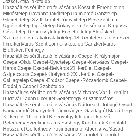
József Attila-lakótelep
Használt és sérült autó felvásárlás Kossuth Ferenc-telep
Miklóstelep Havanna-lakótelep Halmierdő Ganztelep
Gloriett-telep XVIII. kerület Lónyaytelep Pestszentimre
Újpéteritelep Liptáktelep Bókaytelep Belsőmajor Krepuska
Géza-telep Rendessytelep Erzsébettelep Almáskert
Szemeretelep Lakatos-lakótelep 18. kerület Bélatelep Szent
Imre-kertváros Szent Lőrinc-lakótelep Ganzkertváros
Erdőskert Ferihegy
Használt és sérült autó felvásárlás Csepel-Királymajor
Csepel-Ófalu Csepel-Gyártelep Csepel-Kertváros Csepel-
Háros CsepelCsepel-Belváros 21. kerület Csepel-
Szigetcsúcs Csepel-Királyerdő XXI. kerület Csepel-
Csillagtelep Csepel-Erdősor Csepel-Rózsadomb Csepel-
Erdőalja Csepel-Szabótelep
Használt és sérült autó felvásárlás Víziváros Vár 1. kerület
Budavár Tabán I. kerület Gellérthegy Krisztinaváros
Használt és sérült autó felvásárlás Nádorkert Dobogó Örsöd
Kamaraerdő Spanyolrét Lágymányos Gazdagrét Madárhegy
XI. kerület 11. kerület Kelenvölgy Infopark Őrmező
Péterhegy Szentimreváros Sashegy Kőérberek Kelenföld
Hosszúrét Gellérthegy Pösingermajor Albertfalva Sasad
Használt és sérült autó felvásárlás V. kerület 5. kerület