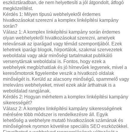
eszköztáradban, de nem helyettesíti a jól átgondolt, átfogó
megközelítést.
Kérdés 1: Milyen típusú webhelyekről érdemes
hivatkozásokat szerezni a komplex linképítési kampány
során?
Válasz 1: A komplex linképítési kampány során érdemes
olyan webhelyekről hivatkozásokat szerezni, amelyek
relevánsak az iparágad vagy témád szempontjából. Ezek
lehetnek iparági blogok, hírportálok, szakmai szervezetek
weboldalai vagy akár minőségi tartalmakat publikáló
versenytársak weboldalai is. Fontos, hogy ezek a
webhelyek megbízhatóak és jó hírnevűek legyenek, mivel a
keresőmotorok figyelembe veszik a hivatkozó oldalak
minőségét is. Kerüld az alacsony minőségű, spammelő vagy
irreleváns webhelyeket, mivel ezek akár árthatnak is a
weboldalad rangjának.
Kérdés 2: Hogyan mérhetem a komplex linképítési kampány
sikerességét?
Válasz 2: A komplex linképítési kampány sikerességének
mérésére több módszer is rendelkezésre áll. Egyik
lehetőség a webhelyre mutató hivatkozások számának és
minőségének nyomon követése speciális SEO eszközökkel.