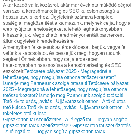
Akár kezdő vállalkozásról, akár már évek óta működő cégről
van szó, a keresőmarketing és SEO kulcsfontosságú a
hosszú távú sikerhez. Ügyfeleink számára komplex,
stratégiai megközelítést alkalmazunk, melynek célja, hogy a
web nyújtotta lehetőségeket a lehető leghatékonyabban
kihasználjuk. Megbízható, eredményorientált partnerként
állunk ügyfeleink rendelkezésére.
Amennyiben felkeltettük az érdeklődését, kérjük, vegye fel
velünk a kapcsolatot, és beszéljük meg, hogyan tudunk
segíteni Önnek abban, hogy célja érdekében
hatékonyabban hasznosítsa a keresőmarketing és SEO
eszközeit!
Tetőcsere pályázat 2025 - Megragadná a
lehetőséget, hogy megújítsa otthona tetőszerkezetét?
Ismerje meg Partnerünk szolgáltatásait!
Tetőcsere pályázat
2025 - Megragadná a lehetőséget, hogy megújítsa otthona
tetőszerkezetét? Ismerje meg Partnerünk szolgáltatásait!
Tető kivitelezés, javítás - Újjávarázsolt otthon - A tökéletes
tető kulcsa
Tető kivitelezés, javítás - Újjávarázsolt otthon - A
tökéletes tető kulcsa
Gipszkarton fal szellőztetés - A lélegző fal - Hogyan segít a
gipszkarton falak szellőztetése?
Gipszkarton fal szellőztetés
- A lélegző fal - Hogyan segít a gipszkarton falak