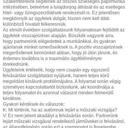
Szakembereink segítenek az összes szükséges papírmunka
intézésében, beleértve a tulajdonjog átírását és az esetleges
hitel- vagy lízingszerződések rendezését is. Ez jelentősen
megkönnyíti az ügyfelek dolgát, hiszen nem kell több
különböző hivatalt felkeresniük.
Az elmúlt években szolgáltatásunk folyamatosan fejlődött az
ügyfelek visszajelzései alapján. Büszkék vagyunk arra,
hogy partnereink elégedettek a munkánkkal, és gyakran
ajánlanak minket ismerőseiknek is. A pozitív visszajelzések
megerősítenek bennünket abban, hogy jó úton járunk, és
érdemes továbbra is a maximális ügyfélélményre
törekednünk.
Ügyfeleink értékelik, hogy nem csupán egy egyszerű
felvásárlási szolgáltatást nyújtunk, hanem teljes körű
megoldást kínálunk problémájukra. A folyamat során végig
személyes kapcsolattartót biztosítunk, aki koordinálja a
teljes folyamatot és azonnal válaszol minden felmerülő
kérdésre.
Gyakori kérdések és válaszok:
K: Mi történik, ha az autómnak lejárt a műszaki vizsgája?
V: Ez nem jelent akadályt a felvásárlás során. Partnerünk
lejárt műszaki vizsgával rendelkező járműveket is felvásárol,
az állapotfelmérés során ezt a szempontot is figyelembe