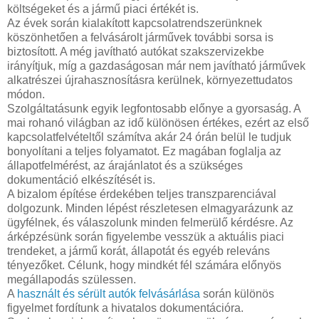
költségeket és a jármű piaci értékét is.
Az évek során kialakított kapcsolatrendszerünknek
köszönhetően a felvásárolt járművek további sorsa is
biztosított. A még javítható autókat szakszervizekbe
irányítjuk, míg a gazdaságosan már nem javítható járművek
alkatrészei újrahasznosításra kerülnek, környezettudatos
módon.
Szolgáltatásunk egyik legfontosabb előnye a gyorsaság. A
mai rohanó világban az idő különösen értékes, ezért az első
kapcsolatfelvételtől számítva akár 24 órán belül le tudjuk
bonyolítani a teljes folyamatot. Ez magában foglalja az
állapotfelmérést, az árajánlatot és a szükséges
dokumentáció elkészítését is.
A bizalom építése érdekében teljes transzparenciával
dolgozunk. Minden lépést részletesen elmagyarázunk az
ügyfélnek, és válaszolunk minden felmerülő kérdésre. Az
árképzésünk során figyelembe vesszük a aktuális piaci
trendeket, a jármű korát, állapotát és egyéb releváns
tényezőket. Célunk, hogy mindkét fél számára előnyös
megállapodás szülessen.
A
használt és sérült autók felvásárlása
során különös
figyelmet fordítunk a hivatalos dokumentációra.