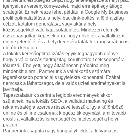
Partnerünk elsődleges célja, hogy feltérképezze a helyi piac
igényeit és versenykörnyezetet, majd erre épít egy átfogó
stratégiát. Ennek része lehet például a Google My Business
profil optimalizálása, a helyi backlink-építés, a földrajzilag
célzott tartalom generálása, vagy akár a helyi
közösségekkel való kapcsolatépítés. Mindezen elemek
összehangoltan képesek arra, hogy növeljék a vállalkozás
online jelenlétét és a helyi keresési találatok rangsorában is
előrébb kerüljön.
A lokális keresőoptimalizálás egyik legnagyobb előnye,
hogy a vállalkozás földrajzilag körülhatárolt célcsoportjára
fókuszál. Ehelyett, hogy általánosan próbálna meg
mindenkit elérni, Partnerünk a vállalkozás számára
legértékesebb potenciális ügyfelekre koncentrál. Ezáltal
nemcsak a láthatóságot, de a valós üzleti eredményeket is
javíthatja.
Tapasztalataink szerint a legjobb eredmények akkor
születnek, ha a lokális SEO-t a vállalati marketing és
reklámstratégia szerves részévé tesszük. Így a különböző
online és offline csatornák kiegészítik egymást, ami tovább
erősíti a vállalkozás ismertségét és hitelességét a helyi
piacon.
Partnerünk csapata nagy hangsúlyt fektet a folyamatos