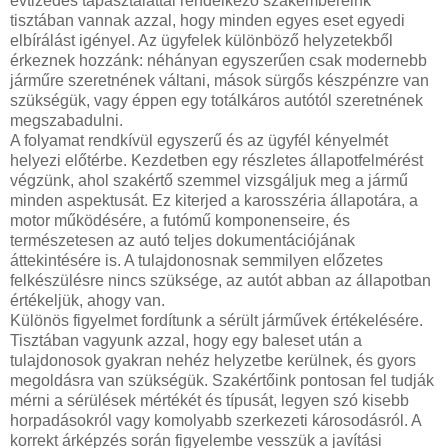
évtizedes tapasztalattal rendelkező szakembereink
tisztában vannak azzal, hogy minden egyes eset egyedi
elbírálást igényel. Az ügyfelek különböző helyzetekből
érkeznek hozzánk: néhányan egyszerűen csak modernebb
járműre szeretnének váltani, mások sürgős készpénzre van
szükségük, vagy éppen egy totálkáros autótól szeretnének
megszabadulni.
A folyamat rendkívül egyszerű és az ügyfél kényelmét
helyezi előtérbe. Kezdetben egy részletes állapotfelmérést
végzünk, ahol szakértő szemmel vizsgáljuk meg a jármű
minden aspektusát. Ez kiterjed a karosszéria állapotára, a
motor működésére, a futómű komponenseire, és
természetesen az autó teljes dokumentációjának
áttekintésére is. A tulajdonosnak semmilyen előzetes
felkészülésre nincs szüksége, az autót abban az állapotban
értékeljük, ahogy van.
Különös figyelmet fordítunk a sérült járművek értékelésére.
Tisztában vagyunk azzal, hogy egy baleset után a
tulajdonosok gyakran nehéz helyzetbe kerülnek, és gyors
megoldásra van szükségük. Szakértőink pontosan fel tudják
mérni a sérülések mértékét és típusát, legyen szó kisebb
horpadásokról vagy komolyabb szerkezeti károsodásról. A
korrekt árképzés során figyelembe vesszük a javítási