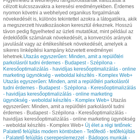
Figyelheted a webhelyed rangsorolásának változását a
célzott kulcsszavakra a keresési eredményekben. Érdemes
nyomon követni a webhelyed organikus forgalmának
növekedését is, különös tekintettel azokra a látogatókra, akik
a megszerzett hivatkozásokon keresztül érkeznek. Hosszú
távon pedig figyelheted az üzleti mutatókat, mint például az
érdeklődők számának növekedését, a konverziós arányok
javulását vagy az értékesítések növekedését, amelyek a
sikeres linképítési kampány közvetett eredményei
lehetnek.
Utazás egyszerűen: Minden, amit a repülőtéri
parkolásról tudni érdemes - Budapest - Szépilona -
Keresőoptimalizálás - havidíjas keresőoptimalizálás - online
marketing ügynökség - weboldal készítés - Komplex Web+
Utazás egyszerűen: Minden, amit a repülőtéri parkolásról
tudni érdemes - Budapest - Szépilona - Keresőoptimalizálás
- havidíjas keresőoptimalizálás - online marketing
ügynökség - weboldal készítés - Komplex Web+
Utazás
egyszerűen: Minden, amit a repülőtéri parkolásról tudni
érdemes - Budapest - Szépilona - Keresőoptimalizálás -
havidíjas keresőoptimalizálás - online marketing ügynökség
- weboldal készítés - Komplex Web+
Új élet a régi tetőnek:
Palatető felújítás modern köntösben - Tetőfedő - tetőfelújítás
- Palatető felújítás cserepeslemezzel - Bádogos munkák -