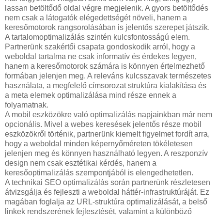
lassan betöltődő oldal végre megjelenik. A gyors betöltődés
nem csak a látogatók elégedettségét növeli, hanem a
keresőmotorok rangsorolásában is jelentős szerepet játszik.
A tartalomoptimalizálás szintén kulcsfontosságú elem.
Partnerünk szakértői csapata gondoskodik arról, hogy a
weboldal tartalma ne csak informatív és érdekes legyen,
hanem a keresőmotorok számára is könnyen értelmezhető
formában jelenjen meg. A releváns kulcsszavak természetes
használata, a megfelelő címsorozat struktúra kialakítása és
a meta elemek optimalizálása mind része ennek a
folyamatnak.
A mobil eszközökre való optimalizálás napjainkban már nem
opcionális. Mivel a webes keresések jelentős része mobil
eszközökről történik, partnerünk kiemelt figyelmet fordít arra,
hogy a weboldal minden képernyőméreten tökéletesen
jelenjen meg és könnyen használható legyen. A reszponzív
design nem csak esztétikai kérdés, hanem a
keresőoptimalizálás szempontjából is elengedhetetlen.
A technikai SEO optimalizálás során partnerünk részletesen
átvizsgálja és fejleszti a weboldal háttér-infrastruktúráját. Ez
magában foglalja az URL-struktúra optimalizálását, a belső
linkek rendszerének fejlesztését, valamint a különböző