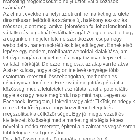
marketing megoldásokat a helyi üzleti vállalkozások
számára?
Az elmúlt években a helyi üzleti online marketing területe
dinamikusan fejlődött és számos új, hatékony eszköz és
módszer jelent meg, amivel jelentősen fel lehet lendíteni a
vállalkozás forgalmát és láthatóságát. A legfontosabb, hogy
a cégünk online jelenléte ne szorítkozzon csupán egy
weboldalra, hanem sokrétű és kiterjedt legyen. Ennek első
lépése egy modern, mobilbarát weboldal kialakítása, ami
felhívja magára a figyelmet és magabiztosan képviseli a
vállalat márkáját. De ezzel még csak az alap van lerakva.
A siker kulcsa, hogy a cég online tevékenysége több
csatornán keresztül, összehangoltan, mérhetően és
célirányosan történjen. Erre kiváló megoldás például a
közösségi média felületek használata, ahol a potenciális
ügyfelek nagy része megfordul nap mint nap. Legyen az
Facebook, Instagram, LinkedIn vagy akár TikTok, mindegyik
remek lehetőség arra, hogy közvetlenül elérjük és
megszólítsuk a célközönséget. Egy jól megtervezett és
kivitelezett közösségi média marketing stratégia képes
növelni a márkaismeretet, építeni a bizalmat és végső soron
többletügyfeleket generálni.
De a közösségi média önmagában nem elég. A