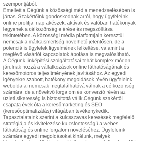
szempontjából.
Emellett a Cégünk a közösségi média menedzselésében is
jártas. Szakértőink gondoskodnak arról, hogy ügyfeleink
online profiljai naprakészek, aktívak és valóban hatékonyak
legyenek a célközönség elérése és megszólítása
tekintetében. A közösségi média platformjain keresztül
nemcsak a márkaismertség növelhető jelentősen, de a
potenciális ügyfelek figyelmének felkeltése, valamint a
meglévő vásárlói kapcsolatok ápolása is megvalósítható.
A Cégünk linképítési szolgáltatásai tehát komplex módon
járulnak hozzá a vállalkozások online láthatóságának és
keresőmotoros teljesítményének javításához. Az egyedi
igényekre szabott, hatékony megoldások révén ügyfeleink
weboldalai nemcsak megtalálhatóvá válnak a célközönség
számára, de a növekvő forgalom és konverzió révén az
üzleti sikeresség is biztosítottá válik.Cégünk szakértői
csapata évek óta a keresőmarketing és SEO
(keresőoptimalizálás) világában tevékenykedik.
Tapasztalataink szerint a kulcsszavas keresések megfelelő
stratégiája és kivitelezése kulcsfontosságú a webes
láthatóság és online forgalom növeléséhez. Ügyfeleink
számára egyedi megoldásokat kínálunk, melyek