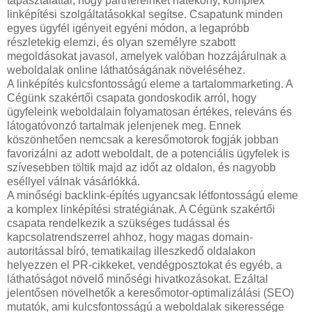
tapasztalattal, hogy partnereinket hatékony, komplex
linképítési szolgáltatásokkal segítse. Csapatunk minden
egyes ügyfél igényeit egyéni módon, a legapróbb
részletekig elemzi, és olyan személyre szabott
megoldásokat javasol, amelyek valóban hozzájárulnak a
weboldalak online láthatóságának növeléséhez.
A linképítés kulcsfontosságú eleme a tartalommarketing. A
Cégünk szakértői csapata gondoskodik arról, hogy
ügyfeleink weboldalain folyamatosan értékes, releváns és
látogatóvonzó tartalmak jelenjenek meg. Ennek
köszönhetően nemcsak a keresőmotorok fogják jobban
favorizálni az adott weboldalt, de a potenciális ügyfelek is
szívesebben töltik majd az időt az oldalon, és nagyobb
eséllyel válnak vásárlókká.
A minőségi backlink-építés ugyancsak létfontosságú eleme
a komplex linképítési stratégiának. A Cégünk szakértői
csapata rendelkezik a szükséges tudással és
kapcsolatrendszerrel ahhoz, hogy magas domain-
autoritással bíró, tematikailag illeszkedő oldalakon
helyezzen el PR-cikkeket, vendégposztokat és egyéb, a
láthatóságot növelő minőségi hivatkozásokat. Ezáltal
jelentősen növelhetők a keresőmotor-optimalizálási (SEO)
mutatók, ami kulcsfontosságú a weboldalak sikeressége