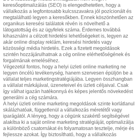
keresőoptimalizálás (SEO) is elengedhetetlen, hogy a
vállalkozás a legfontosabb kulcsszavakra jól pozícionált és
megtalálható legyen a keresőkben. Ennek köszönhetően az
organikus keresési találatok révén is növelhető a
látogatottság és az ügyfelek száma. Érdemes továbbá
kihasználni a célzott hirdetési lehetőségeket is, legyen az
akár online display reklám, keresési hirdetés vagy
közösségi média hirdetés. Ezek a fizetett megoldások
szintén hozzájárulhatnak a cég online elérhetőségének és
forgalmának emeléséhez.
Végezetül fontos, hogy a helyi üzleti online marketing ne
legyen öncélú tevékenység, hanem szervesen épüljön be a
vállalat teljes marketingstratégiájába. Legyen összhangban
a vállalat márkájával, üzeneteivel és üzleti céljaival. Csak
így válhat igazán hatékonnyá és képes jelentős növekedést
generálni a cég számára.
A helyi üzleti online marketing megoldások szinte korlátlanul
skálázhatóak, függetlenül a vállalkozás méretétől vagy
iparágától. A lényeg, hogy a cégünk szakértő segítségével
alakítsa ki a saját online marketing stratégiáját, optimalizálja
a különböző csatornákat és folyamatosan tesztelje, mérje és
fejlessze azokat. Így biztosítható, hogy a vállalkozás