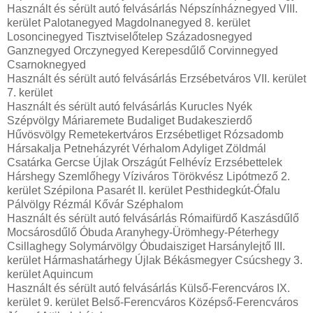
Használt és sérült autó felvásárlás Népszínháznegyed VIII.
kerület Palotanegyed Magdolnanegyed 8. kerület
Losoncinegyed Tisztviselőtelep Századosnegyed
Ganznegyed Orczynegyed Kerepesdűlő Corvinnegyed
Csarnoknegyed
Használt és sérült autó felvásárlás Erzsébetváros VII. kerület
7. kerület
Használt és sérült autó felvásárlás Kurucles Nyék
Szépvölgy Máriaremete Budaliget Budakeszierdő
Hűvösvölgy Remetekertváros Erzsébetliget Rózsadomb
Hársakalja Petneházyrét Vérhalom Adyliget Zöldmál
Csatárka Gercse Újlak Országút Felhévíz Erzsébettelek
Hárshegy Szemlőhegy Víziváros Törökvész Lipótmező 2.
kerület Szépilona Pasarét II. kerület Pesthidegkút-Ófalu
Pálvölgy Rézmál Kővár Széphalom
Használt és sérült autó felvásárlás Rómaifürdő Kaszásdűlő
Mocsárosdűlő Óbuda Aranyhegy-Ürömhegy-Péterhegy
Csillaghegy Solymárvölgy Óbudaisziget Harsánylejtő III.
kerület Hármashatárhegy Újlak Békásmegyer Csúcshegy 3.
kerület Aquincum
Használt és sérült autó felvásárlás Külső-Ferencváros IX.
kerület 9. kerület Belső-Ferencváros Középső-Ferencváros