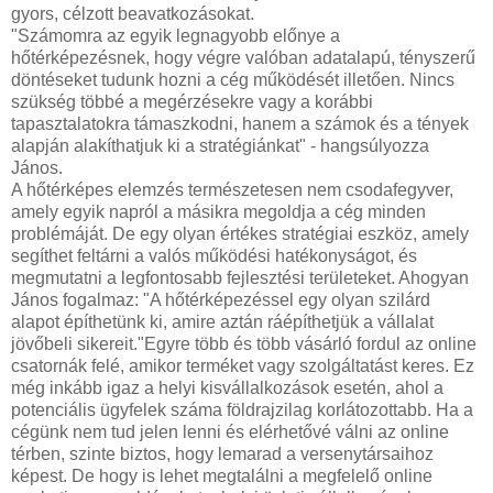
gyors, célzott beavatkozásokat.
"Számomra az egyik legnagyobb előnye a
hőtérképezésnek, hogy végre valóban adatalapú, tényszerű
döntéseket tudunk hozni a cég működését illetően. Nincs
szükség többé a megérzésekre vagy a korábbi
tapasztalatokra támaszkodni, hanem a számok és a tények
alapján alakíthatjuk ki a stratégiánkat" - hangsúlyozza
János.
A hőtérképes elemzés természetesen nem csodafegyver,
amely egyik napról a másikra megoldja a cég minden
problémáját. De egy olyan értékes stratégiai eszköz, amely
segíthet feltárni a valós működési hatékonyságot, és
megmutatni a legfontosabb fejlesztési területeket. Ahogyan
János fogalmaz: "A hőtérképezéssel egy olyan szilárd
alapot építhetünk ki, amire aztán ráépíthetjük a vállalat
jövőbeli sikereit."Egyre több és több vásárló fordul az online
csatornák felé, amikor terméket vagy szolgáltatást keres. Ez
még inkább igaz a helyi kisvállalkozások esetén, ahol a
potenciális ügyfelek száma földrajzilag korlátozottabb. Ha a
cégünk nem tud jelen lenni és elérhetővé válni az online
térben, szinte biztos, hogy lemarad a versenytársaihoz
képest. De hogy is lehet megtalálni a megfelelő online