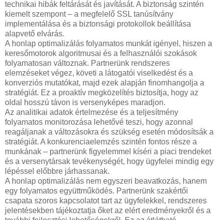
technikai hibák feltárását és javítását. A biztonság szintén
kiemelt szempont – a megfelelő SSL tanúsítvány
implementálása és a biztonsági protokollok beállítása
alapvető elvárás.
A honlap optimalizálás folyamatos munkát igényel, hiszen a
keresőmotorok algoritmusai és a felhasználói szokások
folyamatosan változnak. Partnerünk rendszeres
elemzéseket végez, követi a látogatói viselkedést és a
konverziós mutatókat, majd ezek alapján finomhangolja a
stratégiát. Ez a proaktív megközelítés biztosítja, hogy az
oldal hosszú távon is versenyképes maradjon.
Az analitikai adatok értelmezése és a teljesítmény
folyamatos monitorozása lehetővé teszi, hogy azonnal
reagáljanak a változásokra és szükség esetén módosítsák a
stratégiát. A konkurenciaelemzés szintén fontos része a
munkának – partnerünk figyelemmel kíséri a piaci trendeket
és a versenytársak tevékenységét, hogy ügyfelei mindig egy
lépéssel előbbre járhassanak.
A honlap optimalizálás nem egyszeri beavatkozás, hanem
egy folyamatos együttműködés. Partnerünk szakértői
csapata szoros kapcsolatot tart az ügyfelekkel, rendszeres
jelentésekben tájékoztatja őket az elért eredményekről és a