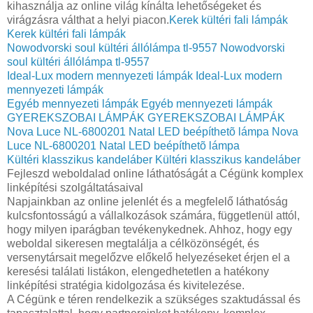
kihasználja az online világ kínálta lehetőségeket és
virágzásra válthat a helyi piacon.
Kerek kültéri fali lámpák
Kerek kültéri fali lámpák
Nowodvorski soul kültéri állólámpa tl-9557
Nowodvorski
soul kültéri állólámpa tl-9557
Ideal-Lux modern mennyezeti lámpák
Ideal-Lux modern
mennyezeti lámpák
Egyéb mennyezeti lámpák
Egyéb mennyezeti lámpák
GYEREKSZOBAI LÁMPÁK
GYEREKSZOBAI LÁMPÁK
Nova Luce NL-6800201 Natal LED beépíthetõ lámpa
Nova
Luce NL-6800201 Natal LED beépíthetõ lámpa
Kültéri klasszikus kandeláber
Kültéri klasszikus kandeláber
Fejleszd weboldalad online láthatóságát a Cégünk komplex
linképítési szolgáltatásaival
Napjainkban az online jelenlét és a megfelelő láthatóság
kulcsfontosságú a vállalkozások számára, függetlenül attól,
hogy milyen iparágban tevékenykednek. Ahhoz, hogy egy
weboldal sikeresen megtalálja a célközönségét, és
versenytársait megelőzve előkelő helyezéseket érjen el a
keresési találati listákon, elengedhetetlen a hatékony
linképítési stratégia kidolgozása és kivitelezése.
A Cégünk e téren rendelkezik a szükséges szaktudással és