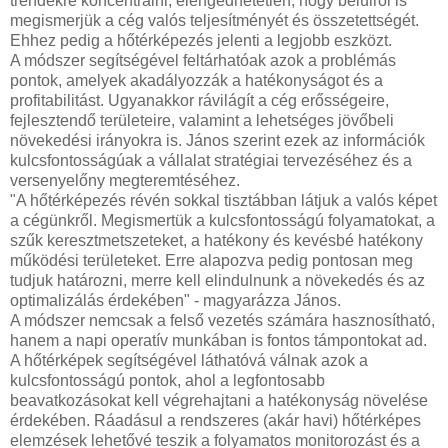
trendekre koncentrálni, elengedhetetlen, hogy belülről is
megismerjük a cég valós teljesítményét és összetettségét.
Ehhez pedig a hőtérképezés jelenti a legjobb eszközt.
A módszer segítségével feltárhatóak azok a problémás
pontok, amelyek akadályozzák a hatékonyságot és a
profitabilitást. Ugyanakkor rávilágít a cég erősségeire,
fejlesztendő területeire, valamint a lehetséges jövőbeli
növekedési irányokra is. János szerint ezek az információk
kulcsfontosságúak a vállalat stratégiai tervezéséhez és a
versenyelőny megteremtéséhez.
"A hőtérképezés révén sokkal tisztábban látjuk a valós képet
a cégünkről. Megismertük a kulcsfontosságú folyamatokat, a
szűk keresztmetszeteket, a hatékony és kevésbé hatékony
működési területeket. Erre alapozva pedig pontosan meg
tudjuk határozni, merre kell elindulnunk a növekedés és az
optimalizálás érdekében" - magyarázza János.
A módszer nemcsak a felső vezetés számára hasznosítható,
hanem a napi operatív munkában is fontos támpontokat ad.
A hőtérképek segítségével láthatóvá válnak azok a
kulcsfontosságú pontok, ahol a legfontosabb
beavatkozásokat kell végrehajtani a hatékonyság növelése
érdekében. Ráadásul a rendszeres (akár havi) hőtérképes
elemzések lehetővé teszik a folyamatos monitorozást és a