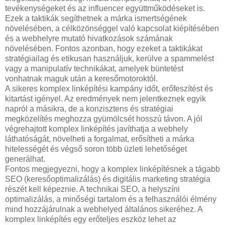
tevékenységeket és az influencer együttműködéseket is.
Ezek a taktikák segíthetnek a márka ismertségének
növelésében, a célközönséggel való kapcsolat kiépítésében
és a webhelyre mutató hivatkozások számának
növelésében. Fontos azonban, hogy ezeket a taktikákat
stratégiailag és etikusan használjuk, kerülve a spammelést
vagy a manipulatív technikákat, amelyek büntetést
vonhatnak maguk után a keresőmotoroktól.
A sikeres komplex linképítési kampány időt, erőfeszítést és
kitartást igényel. Az eredmények nem jelentkeznek egyik
napról a másikra, de a konzisztens és stratégiai
megközelítés meghozza gyümölcsét hosszú távon. A jól
végrehajtott komplex linképítés javíthatja a webhely
láthatóságát, növelheti a forgalmat, erősítheti a márka
hitelességét és végső soron több üzleti lehetőséget
generálhat.
Fontos megjegyezni, hogy a komplex linképítésnek a tágabb
SEO (keresőoptimalizálás) és digitális marketing stratégia
részét kell képeznie. A technikai SEO, a helyszíni
optimalizálás, a minőségi tartalom és a felhasználói élmény
mind hozzájárulnak a webhelyed általános sikeréhez. A
komplex linképítés egy erőteljes eszköz lehet az