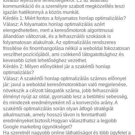
további fejlesztési lehetőségekről. Ez az átlátható
kommunikáció és a személyre szabott megközelítés teszi
igazán hatékonnyá a közös munkát.
Kérdés 1: Miért fontos a folyamatos honlap optimalizálás?
Válasz: A folyamatos honlap optimalizálás azért
elengedhetetlen, mert a keresőmotorok algoritmusai
állandóan változnak, és a felhasználói szokások is
folyamatosan alakulnak. Az optimalizálás rendszeres
frissítése és finomhangolása nélkül a weboldal fokozatosan
veszíthet pozíciójából, ami csökkenő látogatottsághoz és
kevesebb üzleti lehetőséghez vezethet.
Kérdés 2: Milyen előnyökkel jár a szakértői honlap
optimalizálás?
Válasz: A szakértői honlap optimalizálás számos előnnyel
jár: javul a weboldal keresőmotorokban való megjelenése,
növekszik a célzott látogatók száma, jobb felhasználói
élményt nyújt az oldal, gyorsabb lesz a betöltési sebesség,
és mindezek eredményeként nő a konverziós arány. A
szakértői optimalizálás során olyan átfogó stratégiát
alkalmaznak, amely hosszú távon is fenntartható
eredményeket biztosít.Hogyan választhatsz a legjobb
Google marketing ügynökséget?
Ha szeretnél nagyobb online láthatóságot és több ügyfelet a