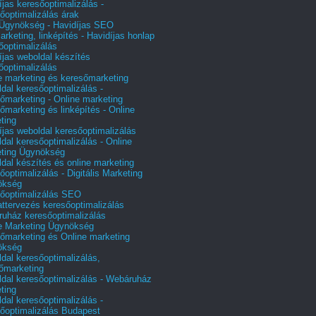
íjas keresőoptimalizálás -
őoptimalizálás árak
gynökség - Havidíjas SEO
arketing, linképítés - Havidíjas honlap
őoptimalizálás
íjas weboldal készítés
őoptimalizálás
e marketing és keresőmarketing
dal keresőoptimalizálás -
őmarketing - Online marketing
őmarketing és linképítés - Online
ting
íjas weboldal keresőoptimalizálás
dal keresőoptimalizálás - Online
ting Ügynökség
dal készítés és online marketing
őoptimalizálás - Digitális Marketing
ökség
őoptimalizálás SEO
attervezés keresőoptimalizálás
uház keresőoptimalizálás
e Marketing Ügynökség
őmarketing és Online marketing
ökség
dal keresőoptimalizálás,
őmarketing
dal keresőoptimalizálás - Webáruház
ting
dal keresőoptimalizálás -
őoptimalizálás Budapest