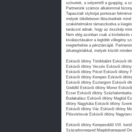
szövetek, a selyemtől a gyapjúig, a sz
Partnerünk számos alkalommal bizonyít
Tapasztalt stylistjai pontosan felmérve
melyek tökéletesen illeszkednek mind 
szakértelmükre támaszkodva a kiegés
tanácsot adnak, hogy az összkép mind
Nem elég azonban csak a kivitelezés 
kiválasztásakor a legtöbb vőlegény sz
megterhelnie a pénztárcáját. Partnerün
árkategóriákkal, melyek között minden
Esküvői öltöny Törökbálint Esküvői ö
Esküvői öltöny Vecsés Esküvői öltöny
Esküvői öltöny Pécel Esküvői öltöny 
Esküvői öltöny Kerepes Esküvői öltön
Esküvői öltöny Esztergom Esküvői ölt
Gödöllő Esküvői öltöny Monor Esküvői
Ecser Esküvői öltöny Százhalombatta 
Budakalász Esküvői öltöny Maglód Es
öltöny Nagykáta Esküvői öltöny Szen
Esküvői öltöny Vác Esküvői öltöny Mo
Pilisvörösvár Esküvői öltöny Nagytar
Esküvői öltöny Kerepesdűlő VIII. ke
Századosnegyed Magdolnanegyed Orczy