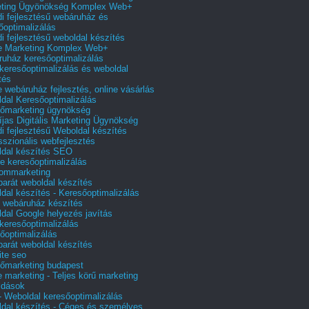
eting Ügyönökség Komplex Web+
i fejlesztésű webáruház és
őoptimalizálás
i fejlesztésű weboldal készítés
e Marketing Komplex Web+
uház keresőoptimalizálás
 keresőoptimalizálás és weboldal
tés
e webáruház fejlesztés, online vásárlás
dal Keresőoptimalizálás
őmarketing ügynökség
íjas Digitális Marketing Ügynökség
i fejlesztésű Weboldal készítés
sszionális webfejlesztés
dal készítés SEO
e keresőoptimalizálás
lommarketing
barát weboldal készítés
dal készítés - Keresőoptimalizálás
 webáruház készítés
dal Google helyezés javítás
 keresőoptimalizálás
őoptimalizálás
barát weboldal készítés
te seo
őmarketing budapest
e marketing - Teljes körű marketing
ldások
 Weboldal keresőoptimalizálás
dal készítés - Céges és személyes