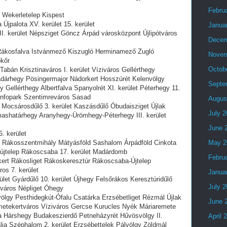
Febru
t Wekerletelep Kispest
Újpalota XV. kerület 15. kerület
Janua
III. kerület Népsziget Göncz Árpád városközpont Újlipótváros
Decem
t Rákosfalva Istvánmező Kiszugló Herminamező Zugló
Novem
ökőr
Octob
Tabán Krisztinaváros I. kerület Víziváros Gellérthegy
árhegy Pösingermajor Nádorkert Hosszúrét Kelenvölgy
Septe
ellérthegy Albertfalva Spanyolrét XI. kerület Péterhegy 11.
Infopark Szentimreváros Sasad
Augus
 Mocsárosdűlő 3. kerület Kaszásdűlő Óbudaisziget Újlak
July 
shatárhegy Aranyhegy-Ürömhegy-Péterhegy III. kerület
June 
6. kerület
let Rákosszentmihály Mátyásföld Sashalom Árpádföld Cinkota
May 2
aújtelep Rákoscsaba 17. kerület Madárdomb
Febru
rt Rákosliget Rákoskeresztúr Rákoscsaba-Újtelep
ros 7. kerület
Janua
ület Gyárdűlő 10. kerület Újhegy Felsőrákos Keresztúridűlő
July 
tváros Népliget Óhegy
völgy Pesthidegkút-Ófalu Csatárka Erzsébetliget Rézmál Újlak
June 
tekertváros Víziváros Gercse Kurucles Nyék Máriaremete
a Hárshegy Budakeszierdő Petneházyrét Hűvösvölgy II.
April 
lja Széphalom 2. kerület Erzsébettelek Pálvölgy Zöldmál