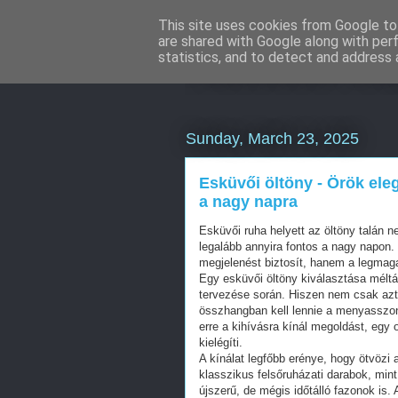
This site uses cookies from Google to 
are shared with Google along with per
Facebook onl
statistics, and to detect and address 
Sunday, March 23, 2025
Esküvői öltöny - Örök ele
a nagy napra
Esküvői ruha helyett az öltöny talán 
legalább annyira fontos a nagy napon
megjelenést biztosít, hanem a legmaga
Egy esküvői öltöny kiválasztása méltá
tervezése során. Hiszen nem csak azt 
összhangban kell lennie a menyasszon
erre a kihívásra kínál megoldást, egy 
kielégíti.
A kínálat legfőbb erénye, hogy ötvözi
klasszikus felsőruházati darabok, min
újszerű, de mégis időtálló fazonok is