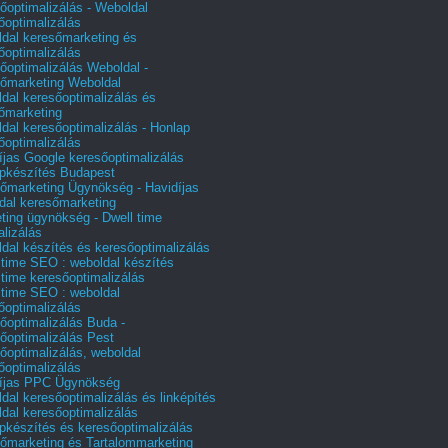
őoptimalizálás - Weboldal
őoptimalizálás
dal keresőmarketing és
őoptimalizálás
őoptimalizálás Weboldal -
őmarketing Weboldal
dal keresőoptimalizálás és
őmarketing
dal keresőoptimalizálás - Honlap
őoptimalizálás
íjas Google keresőoptimalizálás
pkészítés Budapest
őmarketing Ügynökség - Havidíjas
dal keresőmarketing
ting ügynökség - Dwell time
alizálás
dal készítés és keresőoptimalizálás
 time SEO : weboldal készítés
 time keresőoptimalizálás
 time SEO : weboldal
őoptimalizálás
őoptimalizálás Buda -
őoptimalizálás Pest
őoptimalizálás, weboldal
őoptimalizálás
íjas PPC Ügynökség
dal keresőoptimalizálás és linképítés
dal keresőoptimalizálás
pkészítés és keresőoptimalizálás
őmarketing és Tartalommarketing