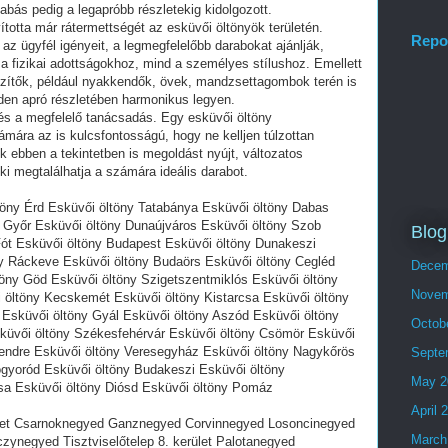
abás pedig a legapróbb részletekig kidolgozott.
otta már rátermettségét az esküvői öltönyök területén.
Repo
 az ügyfél igényeit, a legmegfelelőbb darabokat ajánlják,
a fizikai adottságokhoz, mind a személyes stílushoz. Emellett
zítők, például nyakkendők, övek, mandzsettagombok terén is
en apró részletében harmonikus legyen.
és a megfelelő tanácsadás. Egy esküvői öltöny
ámára az is kulcsfontosságú, hogy ne kelljen túlzottan
k ebben a tekintetben is megoldást nyújt, változatos
ki megtalálhatja a számára ideális darabot.
ltöny Érd Esküvői öltöny Tatabánya Esküvői öltöny Dabas
 Győr Esküvői öltöny Dunaújváros Esküvői öltöny Szob
Blog
Fót Esküvői öltöny Budapest Esküvői öltöny Dunakeszi
y Ráckeve Esküvői öltöny Budaörs Esküvői öltöny Cegléd
Decem
öny Göd Esküvői öltöny Szigetszentmiklós Esküvői öltöny
Novem
 öltöny Kecskemét Esküvői öltöny Kistarcsa Esküvői öltöny
Esküvői öltöny Gyál Esküvői öltöny Aszód Esküvői öltöny
Octob
küvői öltöny Székesfehérvár Esküvői öltöny Csömör Esküvői
tendre Esküvői öltöny Veresegyház Esküvői öltöny Nagykőrös
Septe
gyoród Esküvői öltöny Budakeszi Esküvői öltöny
May 2
csa Esküvői öltöny Diósd Esküvői öltöny Pomáz
April 
rület Csarnoknegyed Ganznegyed Corvinnegyed Losoncinegyed
March
negyed Tisztviselőtelep 8. kerület Palotanegyed