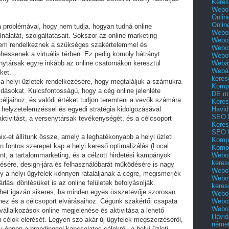
Keres
Webol
Onlin
Onlin
a problémával, hogy nem tudja, hogyan tudná online
Webol
ínálatát, szolgáltatásait. Sokszor az online marketing
Webol
 nem rendelkeznek a szükséges szakértelemmel és
Webol
hessenek a virtuális térben. Ez pedig komoly hátrányt
Webo
Webár
senytársak egyre inkább az online csatornákon keresztül
Webár
ket.
keres
a helyi üzletek rendelkezésére, hogy megtaláljuk a számukra
Kompl
dásokat. Kulcsfontosságú, hogy a cég online jelenléte
DE m
 céljaihoz, és valódi értéket tudjon teremteni a vevők számára.
Keres
Havid
 helyzetelemzéssel és egyedi stratégia kidolgozásával
SEO 
ktivitást, a versenytársak tevékenységét, és a célcsoport
Keres
SEO 
x-et állítunk össze, amely a leghatékonyabb a helyi üzleti
Kompl
 fontos szerepet kap a helyi kereső optimalizálás (Local
Kompl
Webol
 a tartalommarketing, és a célzott hirdetési kampányok
keres
ítésére, design-jára és felhasználóbarát működésére is nagy
Webol
gy a helyi ügyfelek könnyen rátaláljanak a cégre, megismerjék
Webol
lási döntésüket is az online felületek befolyásolják.
keres
 lehet igazán sikeres, ha minden egyes összetevője szorosan
Webol
Webol
ihez és a célcsoport elvárásaihoz. Cégünk szakértői csapata
Webol
 vállalkozások online megjelenése és aktivitása a lehető
Havid
 célok elérését. Legyen szó akár új ügyfelek megszerzéséről,
néme
éppen a brandinggel kapcsolatos célokról, a helyi üzleti