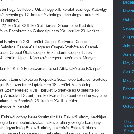
Decem
stenhegy Csillebérc Orbánhegy XII. kerület Sashegy Kútvölgy
Novem
zéchenyihegy 12. kerület Svábhegy Jánoshegy Farkasrét
Octob
Kissvábhegy
22. kerület XXII. kerület Baross Gábor-telep Budafok
Septe
alva Pacsirtatelep Gubacsipuszta XX. kerület 20. kerület
Augus
l-Királyerdő XXI. kerület Csepel-Kertváros Csepel-
July 
-Belváros Csepel-Csillagtelep Csepel-Szabótelep Csepel-
Erdősor Csepel-Ófalu Csepel-Rózsadomb Csepel-Háros
June 
 4. kerület Újpest Káposztásmegyer Istvántelek Megyer
May 2
kerület Külső-Ferencváros József Attila-lakótelep Középső-
April 
Szent Lőrinc-lakótelep Krepuska Géza-telep Lakatos-lakótelep
March
or Pestszentimre Liptáktelep 18. kerület Miklóstelep
Febru
Szemeretelep XVIII. kerület Gloriett-telep Újpéteritelep
ep Almáskert Szent Imre-kertváros Erzsébettelep Lónyaytelep
Novem
niumtelep Soroksár 23. kerület XXIII. kerület
elváros V. kerület
Octob
sküvői öltöny keresőoptimalizálás Esküvői öltöny havidíjas
Helyi
oogle keresőoptimalizálás Esküvői öltöny Google kampány
Keres
ális ügynökség Esküvői öltöny linképítés Esküvői öltöny
Keres
öny webáruház keresőoptimalizálás Esküvői öltöny havidíjas