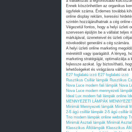
a vállalkozás a legfontosabb kulcssza
Ennek köszönhetően az organikus keres
ügyfelek száma. Érdemes továbbá kihas
online display reklám, keresési hirde
szintén hozzájárulhatnak a cég onlin
Végezetül fontos, hogy a helyi üzleti
szervesen épüljön be a vállalat teljes
márkájával, üzeneteivel és üzleti célj
növekedést generálni a cég számára.
A helyi üzleti online marketing megold
méretétől vagy iparágától. A lényeg, h
marketing stratégiáját, optimalizálja 
fejlessze azokat. Így biztosítható, hog
lehetőségeket és virágzásra válthat a 
E27 foglalatú izzó
E27 foglalatú izzó
Rusztikus Csillár lámpák
Rusztikus Cs
Nova Luce modern fali lámpák
Nova Lu
Nova Luce modern mennyezeti lámpá
Ideal Lux modern fali lámpák online
Id
MENNYEZETI LÁMPÁK
MENNYEZET
Minimál Mennyezeti lámpák
Minimál 
2-5 ágú csillár lámpák
2-5 ágú csillár 
Trio modern lámpák online webshop
T
Minimál Asztali lámpák
Minimál Asztal
Klasszikus Állólámpák
Klasszikus Áll