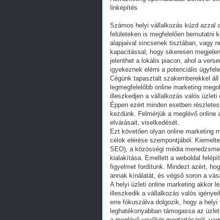
linképítés
Számos helyi vállalkozás küzd azzal 
felületeken is megfelelően bemutatni k
alapjaival sincsenek tisztában, vagy
kapacitással, hogy sikeresen megjelen
jelenthet a lokális piacon, ahol a ver
igyekeznek elérni a potenciális ügyfele
Cégünk tapasztalt szakemberekkel áll 
legmegfelelőbb online marketing megol
illeszkedjen a vállalkozás valós üzleti
Éppen ezért minden esetben részletes
kezdünk. Felmérjük a meglévő online a
elvárásait, viselkedését.
Ezt követően olyan online marketing mi
célok elérése szempontjából. Kiemelten
SEO), a közösségi média menedzsment,
kialakítása. Emellett a weboldal felép
figyelmet fordítunk. Mindezt azért, ho
annak kínálatát, és végső soron a vásár
A helyi üzleti online marketing akkor
illeszkedik a vállalkozás valós igénye
erre fókuszálva dolgozik, hogy a helyi
leghatékonyabban támogassa az üzleti
a meglévő vevőkör megtartásáról, vagy 