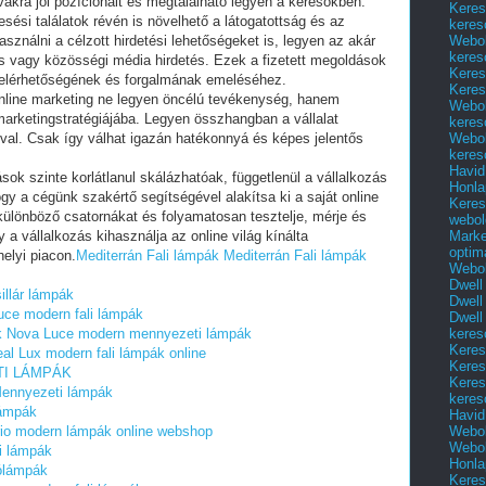
vakra jól pozícionált és megtalálható legyen a keresőkben.
Keres
ési találatok révén is növelhető a látogatottság és az
keres
Webol
ználni a célzott hirdetési lehetőségeket is, legyen az akár
keres
tés vagy közösségi média hirdetés. Ezek a fizetett megoldások
Keres
e elérhetőségének és forgalmának emeléséhez.
Keres
 online marketing ne legyen öncélú tevékenység, hanem
Webol
 marketingstratégiájába. Legyen összhangban a vállalat
keres
Webol
aival. Csak így válhat igazán hatékonnyá és képes jelentős
keres
Havid
ások szinte korlátlanul skálázhatóak, függetlenül a vállalkozás
Honla
ogy a cégünk szakértő segítségével alakítsa ki a saját online
Keres
a különböző csatornákat és folyamatosan tesztelje, mérje és
webol
Marke
y a vállalkozás kihasználja az online világ kínálta
optim
helyi piacon.
Mediterrán Fali lámpák
Mediterrán Fali lámpák
Webol
Dwell
illár lámpák
Dwell
ce modern fali lámpák
Dwell
keres
k
Nova Luce modern mennyezeti lámpák
Keres
eal Lux modern fali lámpák online
Keres
I LÁMPÁK
Keres
Mennyezeti lámpák
keres
lámpák
Havid
Webol
rio modern lámpák online webshop
Webol
i lámpák
Honla
ólámpák
Keres