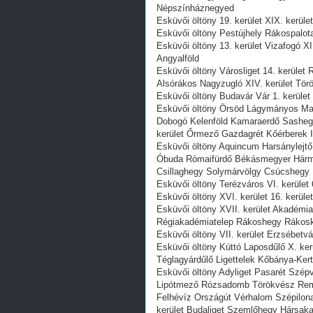
Népszínháznegyed
Esküvői öltöny 19. kerület XIX. kerüle
Esküvői öltöny Pestújhely Rákospalota 
Esküvői öltöny 13. kerület Vizafogó X
Angyalföld
Esküvői öltöny Városliget 14. kerüle
Alsórákos Nagyzugló XIV. kerület Tör
Esküvői öltöny Budavár Vár 1. kerület 
Esküvői öltöny Örsöd Lágymányos Mad
Dobogó Kelenföld Kamaraerdő Sashegy G
kerület Őrmező Gazdagrét Kőérberek 
Esküvői öltöny Aquincum Harsánylejtő
Óbuda Rómaifürdő Békásmegyer Hárma
Csillaghegy Solymárvölgy Csúcshegy
Esküvői öltöny Terézváros VI. kerület 
Esküvői öltöny XVI. kerület 16. kerü
Esküvői öltöny XVII. kerület Akadémi
Régiakadémiatelep Rákoshegy Rákoske
Esküvői öltöny VII. kerület Erzsébetvá
Esküvői öltöny Kúttó Laposdűlő X. ker
Téglagyárdűlő Ligettelek Kőbánya-Ker
Esküvői öltöny Adyliget Pasarét Szép
Lipótmező Rózsadomb Törökvész Reme
Felhévíz Országút Vérhalom Szépilon
kerület Budaliget Szemlőhegy Hársaka