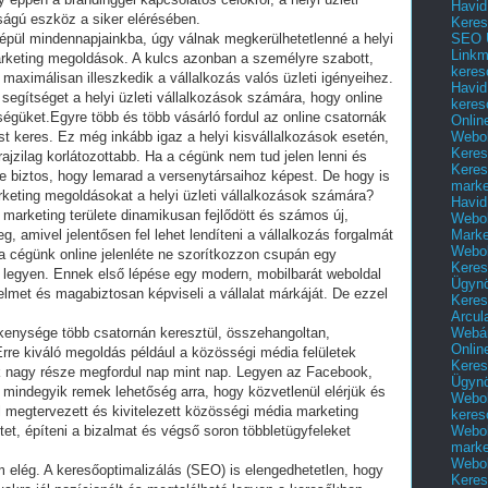
Havid
sságú eszköz a siker elérésében.
Keres
SEO Ü
beépül mindennapjainkba, úgy válnak megkerülhetetlenné a helyi
Linkm
arketing megoldások. A kulcs azonban a személyre szabott,
keres
maximálisan illeszkedik a vállalkozás valós üzleti igényeihez.
Havid
segítséget a helyi üzleti vállalkozások számára, hogy online
keres
ységüket.Egyre több és több vásárló fordul az online csatornák
Onlin
Webol
st keres. Ez még inkább igaz a helyi kisvállalkozások esetén,
Keres
rajzilag korlátozottabb. Ha a cégünk nem tud jelen lenni és
Keres
nte biztos, hogy lemarad a versenytársaihoz képest. De hogy is
marke
arketing megoldásokat a helyi üzleti vállalkozások számára?
Havid
e marketing területe dinamikusan fejlődött és számos új,
Webol
Marke
 amivel jelentősen fel lehet lendíteni a vállalkozás forgalmát
Webol
 a cégünk online jelenléte ne szorítkozzon csupán egy
Keres
t legyen. Ennek első lépése egy modern, mobilbarát weboldal
Ügyn
yelmet és magabiztosan képviseli a vállalat márkáját. De ezzel
Keres
Arcul
Webár
ékenysége több csatornán keresztül, összehangoltan,
Onlin
Erre kiváló megoldás például a közösségi média felületek
Keres
ek nagy része megfordul nap mint nap. Legyen az Facebook,
Ügyn
 mindegyik remek lehetőség arra, hogy közvetlenül elérjük és
Webol
 megtervezett és kivitelezett közösségi média marketing
keres
Webol
et, építeni a bizalmat és végső soron többletügyfeleket
marke
Webol
lég. A keresőoptimalizálás (SEO) is elengedhetetlen, hogy
Keres