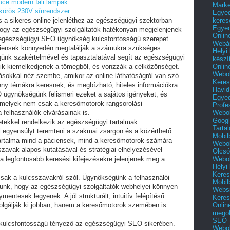
ce modern fali lámpák
Mark
körös 230V sínrendszer
Egyed
keres
 a sikeres online jelenléthez az egészségügyi szektorban
Egyed
 hogy az egészségügyi szolgáltatók hatékonyan megjelenjenek
Onlin
 egészségügyi SEO ügynökség kulcsfontosságú szerepet
Webár
áciensek könnyedén megtalálják a számukra szükséges
Helyi
günk szakértelmével és tapasztalatával segít az egészségügyi
készí
Onlin
ik kiemelkedjenek a tömegből, és vonzzák a célközönséget.
Webol
ásokkal néz szembe, amikor az online láthatóságról van szó.
Keres
eny témákra keresnek, és megbízható, hiteles információkra
Havid
ügynökségünk felismeri ezeket a sajátos igényeket, és
Egyed
, amelyek nem csak a keresőmotorok rangsorolási
Profe
Webol
felhasználók elvárásainak is.
Googl
tekkel rendelkezik az egészségügyi tartalmak
Tarta
l egyensúlyt teremteni a szakmai zsargon és a közérthető
Mobil
tartalma mind a páciensek, mind a keresőmotorok számára
Webol
szavak alapos kutatásával és stratégiai elhelyezésével
Olcsó
Webol
 a legfontosabb keresési kifejezésekre jelenjenek meg a
Helyi
Keres
k a kulcsszavakról szól. Ügynökségünk a felhasználói
Mobil
élunk, hogy az egészségügyi szolgáltatók webhelyei könnyen
Websi
entesek legyenek. A jól strukturált, intuitív felépítésű
Keres
Onlin
olgálják ki jobban, hanem a keresőmotorok szemében is
mego
SEO -
n kulcsfontosságú tényező az egészségügyi SEO sikerében.
Webol