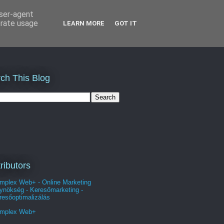
user-agent
erate usage
LEARN MORE
GOT IT
ch This Blog
ributors
mplex Web+ - Online Marketing
ynökség - Keresőmarketing -
resőoptimalizálás
mplex Web+