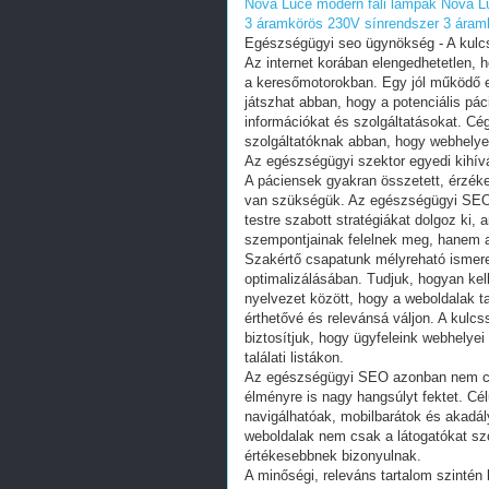
Nova Luce modern fali lámpák
Nova Lu
3 áramkörös 230V sínrendszer
3 áram
Egészségügyi seo ügynökség - A kulcs
Az internet korában elengedhetetlen,
a keresőmotorokban. Egy jól működő
játszhat abban, hogy a potenciális p
információkat és szolgáltatásokat. Cé
szolgáltatóknak abban, hogy webhelye
Az egészségügyi szektor egyedi kihív
A páciensek gyakran összetett, érzék
van szükségük. Az egészségügyi SEO 
testre szabott stratégiákat dolgoz ki
szempontjainak felelnek meg, hanem a 
Szakértő csapatunk mélyreható ismere
optimalizálásában. Tudjuk, hogyan kel
nyelvezet között, hogy a weboldalak 
érthetővé és relevánsá váljon. A kulcs
biztosítjuk, hogy ügyfeleink webhelyei
találati listákon.
Az egészségügyi SEO azonban nem csa
élményre is nagy hangsúlyt fektet. C
navigálhatóak, mobilbarátok és akadálym
weboldalak nem csak a látogatókat sz
értékesebbnek bizonyulnak.
A minőségi, releváns tartalom szinté