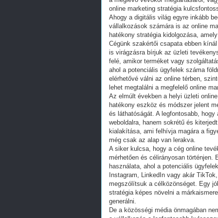
online marketing stratégia kulcsfonto
Ahogy a digitális világ egyre inkább 
vállalkozások számára is az online m
hatékony stratégia kidolgozása, amely 
Cégünk szakértői csapata ebben kínál 
is virágzásra bírjuk az üzleti tevéken
felé, amikor terméket vagy szolgáltatá
ahol a potenciális ügyfelek száma föld
elérhetővé válni az online térben, szi
lehet megtalálni a megfelelő online m
Az elmúlt években a helyi üzleti onlin
hatékony eszköz és módszer jelent meg,
és láthatóságát. A legfontosabb, hogy
weboldalra, hanem sokrétű és kiterjed
kialakítása, ami felhívja magára a fig
még csak az alap van lerakva.
A siker kulcsa, hogy a cég online tev
mérhetően és célirányosan történjen. 
használata, ahol a potenciális ügyfel
Instagram, LinkedIn vagy akár TikTok,
megszólítsuk a célközönséget. Egy jól
stratégia képes növelni a márkaismeret
generálni.
De a közösségi média önmagában nem e