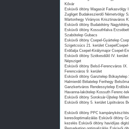
Kővár
Esküvői öltöny Magasút Farkasvölgy I
Zugliget Budakeszierdő Németvölgy S
Mártonhegy Virányos Krisztinaváros 
Esküvői öltöny Budatétény Nagytétény 
Esküvői öltöny Kossuthfalva Erzsébetf
Szabótelep Gubacs
Esküvői öltöny Csepel-Gyártelep Csepe
Szigetcsúcs 21. kerület CsepelCsepel
Erdőalja Csepel-Királymajor Csepel-
Esküvői öltöny Székesdűlő IV. kerület
Népsziget
Esküvői öltöny Belső-Ferencváros IX. 
Ferencváros 9. kerület
Esküvői öltöny Ganztelep Bókaytelep 
Halmierdő Bélatelep Ferihegy Belsőmaj
Ganzkertváros Rendessytelep Erdőskert 
Havanna-lakótelep Kossuth Ferenc-tel
Esküvői öltöny Soroksár-Újtelep Millen
Esküvői öltöny 5. kerület Lipótváros B
Esküvői öltöny PPC kampánykészítés E
keresőoptimalizálás Esküvői öltöny G
kezelés Esküvői öltöny havidíjas digit
Remarketing optimalizálás Esküvői ölt