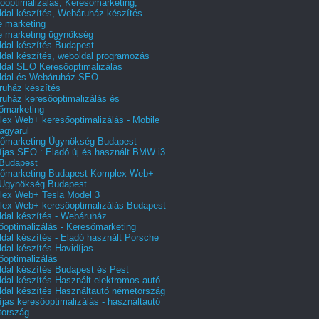
őoptimalizálás, Keresőmarketing,
dal készítés, Webáruház készítés
e marketing
e marketing ügynökség
dal készítés Budapest
dal készítés, weboldal programozás
dal SEO Keresőoptimalizálás
ldal és Webáruház SEO
uház készítés
uház keresőoptimalizálás és
őmarketing
ex Web+ keresőoptimalizálás - Mobile
agyarul
őmarketing Ügynökség Budapest
íjas SEO : Eladó új és használt BMW i3
Budapest
őmarketing Budapest Komplex Web+
Ügynökség Budapest
ex Web+ Tesla Model 3
ex Web+ keresőoptimalizálás Budapest
dal készítés - Webáruház
őoptimalizálás - Keresőmarketing
dal készítés - Eladó használt Porsche
dal készítés Havidíjas
őoptimalizálás
dal készítés Budapest és Pest
dal készítés Használt elektromos autó
dal készítés Használtautó németország
íjas keresőoptimalizálás - használtautó
tország