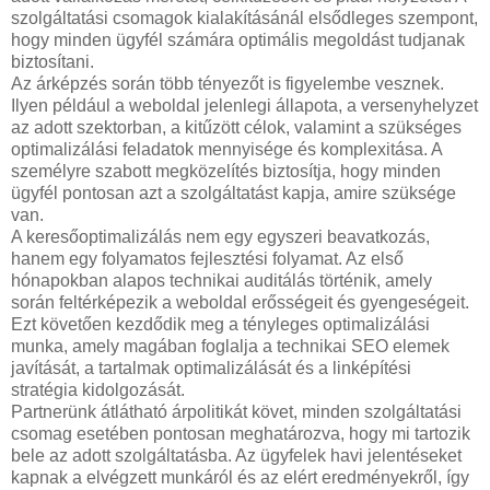
szolgáltatási csomagok kialakításánál elsődleges szempont,
hogy minden ügyfél számára optimális megoldást tudjanak
biztosítani.
Az árképzés során több tényezőt is figyelembe vesznek.
Ilyen például a weboldal jelenlegi állapota, a versenyhelyzet
az adott szektorban, a kitűzött célok, valamint a szükséges
optimalizálási feladatok mennyisége és komplexitása. A
személyre szabott megközelítés biztosítja, hogy minden
ügyfél pontosan azt a szolgáltatást kapja, amire szüksége
van.
A keresőoptimalizálás nem egy egyszeri beavatkozás,
hanem egy folyamatos fejlesztési folyamat. Az első
hónapokban alapos technikai auditálás történik, amely
során feltérképezik a weboldal erősségeit és gyengeségeit.
Ezt követően kezdődik meg a tényleges optimalizálási
munka, amely magában foglalja a technikai SEO elemek
javítását, a tartalmak optimalizálását és a linképítési
stratégia kidolgozását.
Partnerünk átlátható árpolitikát követ, minden szolgáltatási
csomag esetében pontosan meghatározva, hogy mi tartozik
bele az adott szolgáltatásba. Az ügyfelek havi jelentéseket
kapnak a elvégzett munkáról és az elért eredményekről, így