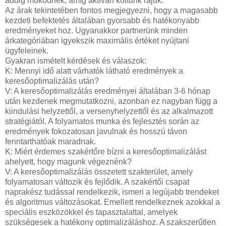
addig működnek, amíg aktívan költünk rájuk.
Az árak tekintetében fontos megjegyezni, hogy a magasabb
kezdeti befektetés általában gyorsabb és hatékonyabb
eredményeket hoz. Ugyanakkor partnerünk minden
árkategóriában igyekszik maximális értéket nyújtani
ügyfeleinek.
Gyakran ismételt kérdések és válaszok:
K: Mennyi idő alatt várhatók látható eredmények a
keresőoptimalizálás után?
V: A keresőoptimalizálás eredményei általában 3-6 hónap
után kezdenek megmutatkozni, azonban ez nagyban függ a
kiindulási helyzettől, a versenyhelyzettől és az alkalmazott
stratégiától. A folyamatos munka és fejlesztés során az
eredmények fokozatosan javulnak és hosszú távon
fenntarthatóak maradnak.
K: Miért érdemes szakértőre bízni a keresőoptimalizálást
ahelyett, hogy magunk végeznénk?
V: A keresőoptimalizálás összetett szakterület, amely
folyamatosan változik és fejlődik. A szakértői csapat
naprakész tudással rendelkezik, ismeri a legújabb trendeket
és algoritmus változásokat. Emellett rendelkeznek azokkal a
speciális eszközökkel és tapasztalattal, amelyek
szükségesek a hatékony optimalizáláshoz. A szakszerűtlen