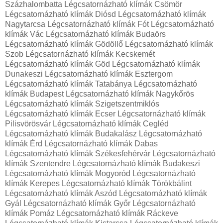
Százhalombatta Légcsatornázható klímák Csömör
Légcsatornázható klímák Diósd Légcsatornázható klímák
Nagytarcsa Légcsatornázható klímák Fót Légcsatornázható
klímák Vác Légcsatornázható klímák Budaörs
Légcsatornázható klímák Gödöllő Légcsatornázható klímák
Szob Légcsatornázható klímák Kecskemét
Légcsatornázható klímák Göd Légcsatornázható klímák
Dunakeszi Légcsatornázható klímák Esztergom
Légcsatornázható klímák Tatabánya Légcsatornázható
klímák Budapest Légcsatornázható klímák Nagykőrös
Légcsatornázható klímák Szigetszentmiklós
Légcsatornázható klímák Ecser Légcsatornázható klímák
Pilisvörösvár Légcsatornázható klímák Cegléd
Légcsatornázható klímák Budakalász Légcsatornázható
klímák Érd Légcsatornázható klímák Dabas
Légcsatornázható klímák Székesfehérvár Légcsatornázható
klímák Szentendre Légcsatornázható klímák Budakeszi
Légcsatornázható klímák Mogyoród Légcsatornázható
klímák Kerepes Légcsatornázható klímák Törökbálint
Légcsatornázható klímák Aszód Légcsatornázható klímák
Gyál Légcsatornázható klímák Győr Légcsatornázható
klímák Pomáz Légcsatornázható klímák Ráckeve