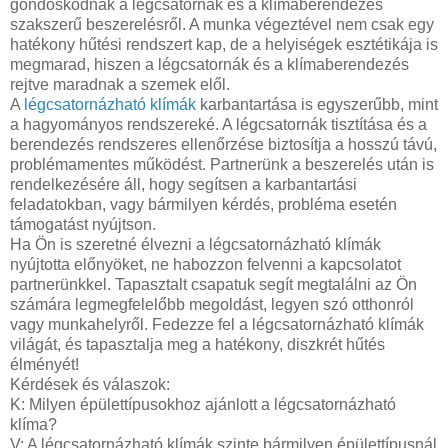
gondoskodnak a légcsatornák és a klímaberendezés
szakszerű beszerelésről. A munka végeztével nem csak egy
hatékony hűtési rendszert kap, de a helyiségek esztétikája is
megmarad, hiszen a légcsatornák és a klímaberendezés
rejtve maradnak a szemek elől.
A
légcsatornázható klímák
karbantartása is egyszerűbb, mint
a hagyományos rendszereké. A légcsatornák tisztítása és a
berendezés rendszeres ellenőrzése biztosítja a hosszú távú,
problémamentes működést. Partnerünk a beszerelés után is
rendelkezésére áll, hogy segítsen a karbantartási
feladatokban, vagy bármilyen kérdés, probléma esetén
támogatást nyújtson.
Ha Ön is szeretné élvezni a légcsatornázható klímák
nyújtotta előnyöket, ne habozzon felvenni a kapcsolatot
partnerünkkel. Tapasztalt csapatuk segít megtalálni az Ön
számára legmegfelelőbb megoldást, legyen szó otthonról
vagy munkahelyről. Fedezze fel a légcsatornázható klímák
világát, és tapasztalja meg a hatékony, diszkrét hűtés
élményét!
Kérdések és válaszok:
K: Milyen épülettípusokhoz ajánlott a légcsatornázható
klíma?
V: A légcsatornázható klímák szinte bármilyen épülettípusnál