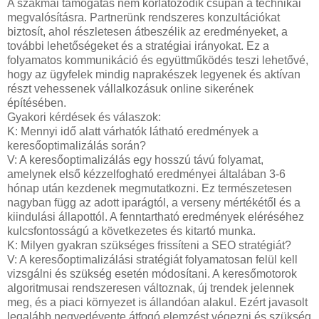
A szakmai támogatás nem korlátozódik csupán a technikai
megvalósításra. Partnerünk rendszeres konzultációkat
biztosít, ahol részletesen átbeszélik az eredményeket, a
további lehetőségeket és a stratégiai irányokat. Ez a
folyamatos kommunikáció és együttműködés teszi lehetővé,
hogy az ügyfelek mindig naprakészek legyenek és aktívan
részt vehessenek vállalkozásuk online sikerének
építésében.
Gyakori kérdések és válaszok:
K: Mennyi idő alatt várhatók látható eredmények a
keresőoptimalizálás során?
V: A keresőoptimalizálás egy hosszú távú folyamat,
amelynek első kézzelfogható eredményei általában 3-6
hónap után kezdenek megmutatkozni. Ez természetesen
nagyban függ az adott iparágtól, a verseny mértékétől és a
kiindulási állapottól. A fenntartható eredmények eléréséhez
kulcsfontosságú a következetes és kitartó munka.
K: Milyen gyakran szükséges frissíteni a SEO stratégiát?
V: A keresőoptimalizálási stratégiát folyamatosan felül kell
vizsgálni és szükség esetén módosítani. A keresőmotorok
algoritmusai rendszeresen változnak, új trendek jelennek
meg, és a piaci környezet is állandóan alakul. Ezért javasolt
legalább negyedévente átfogó elemzést végezni és szükség