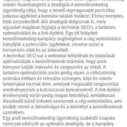
esetén finomhangolni a stratégiát.A keresőmarketing
ügynökség célja, hogy a lehető legmagasabb pozícióba
juttassa ügyfeleit a keresési találati listákon. Ehhez komplex,
több összetevőből álló stratégiát dolgoznak ki, mely
egyaránt magában foglalja a technikai SEO-t, a tartalom-
optimalizálást és a link-építést. Egy jól felépített
keresőmarketing kampány segítségével a cég weboldalára
irányítják a potenciális ügyfeleket, növelve ezzel a
konverziós rátát és az árbevételt.
A technikai SEO-val a weboldal felépítését és kódolását
optimalizálják a keresőmotorok számára, hogy azok
könnyen tudják indexelni és rangsorolni az oldalt. A
tartalom-optimalizálás során pedig olyan, a célközönség
számára értékes és releváns szöveges, képi és videós
tartalmakat hoznak létre, amelyek magasabb rangsorolást
eredményeznek a kulcsszavas kereséseknél. A link-építési
tevékenység során pedig magas tekintélyű, tematikusan
illeszkedő külső linkeket szereznek a cég weboldalára, ami
tovább növeli a láthatóságot és a tekintélyt a keresőmotorok
szemében.
Egy profi keresőmarketing ügynökség szakértői csapata
nemcsak elkészíti az optimális stratégiát, de a kampány