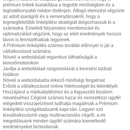
prémium linkek kialakítása a legjobb minőségben és a
leghatékonyabb módon történjen. Átfogó elemzést végzünk
az adott iparágról és a versenytársakról, hogy a
legmegfelelőbb linképítési stratégiát dolgozhassuk ki a
számodra. Emellett folyamatos monitorozást és
optimalizálást végzünk, hogy az elért eredmények hosszú
távon is fenntarthatóak legyenek.
A Prémium linképítés számos további előnnyel is jár a
vállalkozásod számára:
Növeli a weboldalad organikus láthatóságát a
keresőmotorokon
Javítja a weboldalad rangsorolását a keresési találati
listákon
Növeli a weboldaladra érkező minőségi forgalmat
Erősíti a vállalkozásod online hitelességét és tekintélyét
Hozzájárul a márkaépítéshez és a fogyasztói bizalom
növeléséhez Cégünk számos hazai és nemzetközi ügyfél
elégedett visszajelzéseit tudhatja magáénak a Prémium
linképítési szolgáltatásaink kapcsán. Legyen szó
kisvállalkozásról vagy multinacionális cégről, a mi
megoldásaink minden ügyfél számára kiemelkedő
eredményeket biztosítanak.