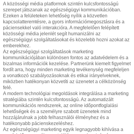
A közösségi média platformok szintén kulcsfontosságú
szerepet játszanak az egészségügyi kommunikációban.
Ezeken a felületeken lehetőség nyílik a közvetlen
kapcsolatteremtésre, a gyors információmegosztásra és a
páciensekkel való interakcióra. A megfelelően felépített
közösségi média jelenlét segít humanizálni az
egészségügyi szolgáltatásokat és közelebb hozni azokat az
emberekhez.
Az egészségügyi szolgáltatások marketing
kommunikációjában különösen fontos az adatvédelem és a
bizalmas információk kezelése. Partnerünk kiemelt figyelmet
fordít arra, hogy minden marketing tevékenység megfeleljen
a vonatkozó szabályozásoknak és etikai irányelveknek,
miközben hatékonyan közvetíti az üzenetet a célközönség
felé.
A modern technológiai megoldások integrálása a marketing
stratégiába szintén kulcsfontosságú. Az automatizált
kommunikációs rendszerek, az online időpontfoglalási
lehetőségek és a személyre szabott üzenetek mind
hozzájárulnak a jobb felhasználói élményhez és a
hatékonyabb pácienskezeléshez.
Az egészségügyi marketing egyik legnagyobb kihívása a