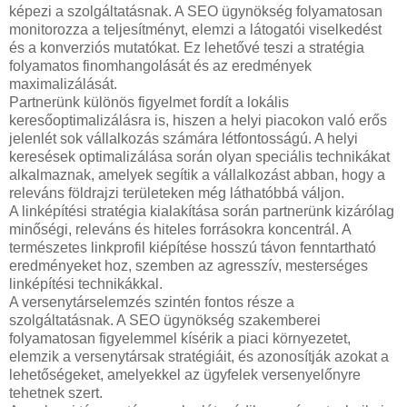
képezi a szolgáltatásnak. A SEO ügynökség folyamatosan
monitorozza a teljesítményt, elemzi a látogatói viselkedést
és a konverziós mutatókat. Ez lehetővé teszi a stratégia
folyamatos finomhangolását és az eredmények
maximalizálását.
Partnerünk különös figyelmet fordít a lokális
keresőoptimalizálásra is, hiszen a helyi piacokon való erős
jelenlét sok vállalkozás számára létfontosságú. A helyi
keresések optimalizálása során olyan speciális technikákat
alkalmaznak, amelyek segítik a vállalkozást abban, hogy a
releváns földrajzi területeken még láthatóbbá váljon.
A linképítési stratégia kialakítása során partnerünk kizárólag
minőségi, releváns és hiteles forrásokra koncentrál. A
természetes linkprofil kiépítése hosszú távon fenntartható
eredményeket hoz, szemben az agresszív, mesterséges
linképítési technikákkal.
A versenytárselemzés szintén fontos része a
szolgáltatásnak. A SEO ügynökség szakemberei
folyamatosan figyelemmel kísérik a piaci környezetet,
elemzik a versenytársak stratégiáit, és azonosítják azokat a
lehetőségeket, amelyekkel az ügyfelek versenyelőnyre
tehetnek szert.