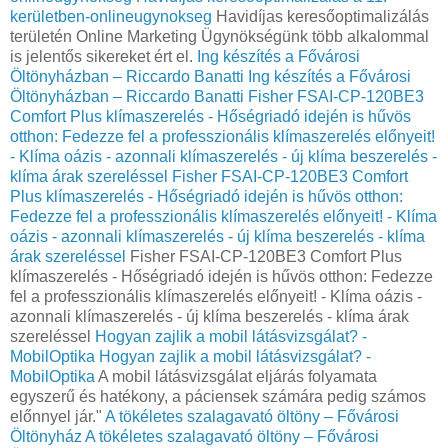
kerületben-onlineugynokseg
Havidíjas keresőoptimalizálás
területén Online Marketing Ügynökségünk több alkalommal
is jelentős sikereket ért el.
Ing készítés a Fővárosi
Öltönyházban – Riccardo Banatti
Ing készítés a Fővárosi
Öltönyházban – Riccardo Banatti
Fisher FSAI-CP-120BE3
Comfort Plus klímaszerelés - Hőségriadó idején is hűvös
otthon: Fedezze fel a professzionális klímaszerelés előnyeit!
- Klíma oázis - azonnali klímaszerelés - új klíma beszerelés -
klíma árak szereléssel
Fisher FSAI-CP-120BE3 Comfort
Plus klímaszerelés - Hőségriadó idején is hűvös otthon:
Fedezze fel a professzionális klímaszerelés előnyeit! - Klíma
oázis - azonnali klímaszerelés - új klíma beszerelés - klíma
árak szereléssel
Fisher FSAI-CP-120BE3 Comfort Plus
klímaszerelés - Hőségriadó idején is hűvös otthon: Fedezze
fel a professzionális klímaszerelés előnyeit! - Klíma oázis -
azonnali klímaszerelés - új klíma beszerelés - klíma árak
szereléssel
Hogyan zajlik a mobil látásvizsgálat? -
MobilOptika
Hogyan zajlik a mobil látásvizsgálat? -
MobilOptika
A mobil látásvizsgálat eljárás folyamata
egyszerű és hatékony, a páciensek számára pedig számos
előnnyel jár."
A tökéletes szalagavató öltöny – Fővárosi
Öltönyház
A tökéletes szalagavató öltöny – Fővárosi