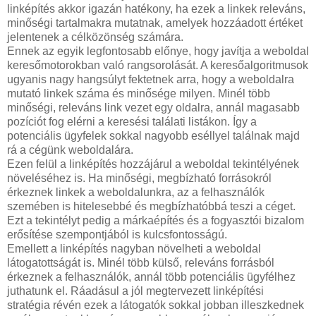
linképítés akkor igazán hatékony, ha ezek a linkek releváns,
minőségi tartalmakra mutatnak, amelyek hozzáadott értéket
jelentenek a célközönség számára.
Ennek az egyik legfontosabb előnye, hogy javítja a weboldal
keresőmotorokban való rangsorolását. A keresőalgoritmusok
ugyanis nagy hangsúlyt fektetnek arra, hogy a weboldalra
mutató linkek száma és minősége milyen. Minél több
minőségi, releváns link vezet egy oldalra, annál magasabb
pozíciót fog elérni a keresési találati listákon. Így a
potenciális ügyfelek sokkal nagyobb eséllyel találnak majd
rá a cégünk weboldalára.
Ezen felül a linképítés hozzájárul a weboldal tekintélyének
növeléséhez is. Ha minőségi, megbízható forrásokról
érkeznek linkek a weboldalunkra, az a felhasználók
szemében is hitelesebbé és megbízhatóbbá teszi a céget.
Ezt a tekintélyt pedig a márkaépítés és a fogyasztói bizalom
erősítése szempontjából is kulcsfontosságú.
Emellett a linképítés nagyban növelheti a weboldal
látogatottságát is. Minél több külső, releváns forrásból
érkeznek a felhasználók, annál több potenciális ügyfélhez
juthatunk el. Ráadásul a jól megtervezett linképítési
stratégia révén ezek a látogatók sokkal jobban illeszkednek