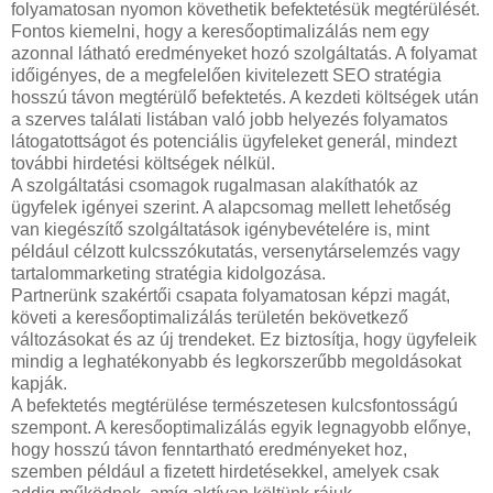
folyamatosan nyomon követhetik befektetésük megtérülését.
Fontos kiemelni, hogy a keresőoptimalizálás nem egy
azonnal látható eredményeket hozó szolgáltatás. A folyamat
időigényes, de a megfelelően kivitelezett SEO stratégia
hosszú távon megtérülő befektetés. A kezdeti költségek után
a szerves találati listában való jobb helyezés folyamatos
látogatottságot és potenciális ügyfeleket generál, mindezt
további hirdetési költségek nélkül.
A szolgáltatási csomagok rugalmasan alakíthatók az
ügyfelek igényei szerint. A alapcsomag mellett lehetőség
van kiegészítő szolgáltatások igénybevételére is, mint
például célzott kulcsszókutatás, versenytárselemzés vagy
tartalommarketing stratégia kidolgozása.
Partnerünk szakértői csapata folyamatosan képzi magát,
követi a keresőoptimalizálás területén bekövetkező
változásokat és az új trendeket. Ez biztosítja, hogy ügyfeleik
mindig a leghatékonyabb és legkorszerűbb megoldásokat
kapják.
A befektetés megtérülése természetesen kulcsfontosságú
szempont. A keresőoptimalizálás egyik legnagyobb előnye,
hogy hosszú távon fenntartható eredményeket hoz,
szemben például a fizetett hirdetésekkel, amelyek csak