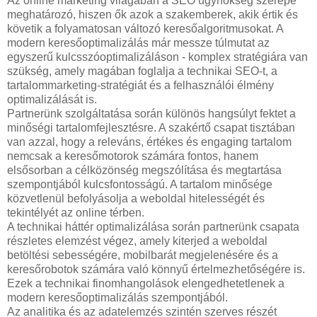
Az online marketing világában a SEO ügynökség szerepe
meghatározó, hiszen ők azok a szakemberek, akik értik és
követik a folyamatosan változó keresőalgoritmusokat. A
modern keresőoptimalizálás már messze túlmutat az
egyszerű kulcsszóoptimalizáláson - komplex stratégiára van
szükség, amely magában foglalja a technikai SEO-t, a
tartalommarketing-stratégiát és a felhasználói élmény
optimalizálását is.
Partnerünk szolgáltatása során különös hangsúlyt fektet a
minőségi tartalomfejlesztésre. A szakértő csapat tisztában
van azzal, hogy a releváns, értékes és engaging tartalom
nemcsak a keresőmotorok számára fontos, hanem
elsősorban a célközönség megszólítása és megtartása
szempontjából kulcsfontosságú. A tartalom minősége
közvetlenül befolyásolja a weboldal hitelességét és
tekintélyét az online térben.
A technikai háttér optimalizálása során partnerünk csapata
részletes elemzést végez, amely kiterjed a weboldal
betöltési sebességére, mobilbarát megjelenésére és a
keresőrobotok számára való könnyű értelmezhetőségére is.
Ezek a technikai finomhangolások elengedhetetlenek a
modern keresőoptimalizálás szempontjából.
Az analitika és az adatelemzés szintén szerves részét