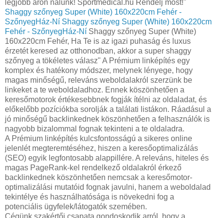
legjobb áron nálunk! Sportmedical.hu Rendelj most!"
Shaggy szőnyeg Super (White) 160x220cm Fehér -
SzőnyegHáz-Ní
Shaggy szőnyeg Super (White) 160x220cm
Fehér - SzőnyegHáz-Ní
Shaggy szőnyeg Super (White)
160x220cm Fehér, Ha Te is az igazi puhaság és luxus
érzetét keresed az otthonodban, akkor a super shaggy
szőnyeg a tökéletes válasz" A Prémium linképítés egy
komplex és hatékony módszer, melynek lényege, hogy
magas minőségű, releváns weboldalakról szerzünk be
linkeket a te weboldaladhoz. Ennek köszönhetően a
keresőmotorok értékesebbnek fogják ítélni az oldaladat, és
előkelőbb pozíciókba sorolják a találati listákon. Ráadásul a
jó minőségű backlinkednek köszönhetően a felhasználók is
nagyobb bizalommal fognak tekinteni a te oldaladra.
A Prémium linképítés kulcsfontosságú a sikeres online
jelenlét megteremtéséhez, hiszen a keresőoptimalizálás
(SEO) egyik legfontosabb alappillére. A releváns, hiteles és
magas PageRank-kel rendelkező oldalakról érkező
backlinkednek köszönhetően nemcsak a keresőmotor-
optimalizálási mutatóid fognak javulni, hanem a weboldalad
tekintélye és használhatósága is növekedni fog a
potenciális ügyfelek/látogatók szemében.
Cégünk szakértői csapata gondoskodik arról, hogy a