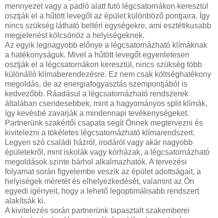
mennyezet vagy a padló alatt futó légcsatornákon keresztül
osztják el a hűtött levegőt az épület különböző pontjaira. Így
nincs szükség látható beltéri egységekre, ami esztétikusabb
megjelenést kölcsönöz a helyiségeknek.
Az egyik legnagyobb előnye a légcsatornázható klímáknak
a hatékonyságuk. Mivel a hűtött levegőt egyenletesen
osztják el a légcsatornákon keresztül, nincs szükség több
különálló klímaberendezésre. Ez nem csak költséghatékony
megoldás, de az energiafogyasztás szempontjából is
kedvezőbb. Ráadásul a légcsatornázható rendszerek
általában csendesebbek, mint a hagyományos split klímák,
így kevésbé zavarják a mindennapi tevékenységeket.
Partnerünk szakértői csapata segít Önnek megtervezni és
kivitelezni a tökéletes légcsatornázható klímarendszert.
Legyen szó családi házról, irodáról vagy akár nagyobb
épületekről, mint iskolák vagy kórházak, a légcsatornázható
megoldások szinte bárhol alkalmazhatók. A tervezési
folyamat során figyelembe veszik az épület adottságait, a
helyiségek méretét és elhelyezkedését, valamint az Ön
egyedi igényeit, hogy a lehető legoptimálisabb rendszert
alakítsák ki.
A kivitelezés során partnerünk tapasztalt szakemberei