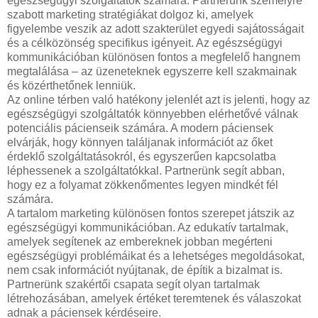
egészségügyi szolgáltatók számára. Partnerünk személyre
szabott marketing stratégiákat dolgoz ki, amelyek
figyelembe veszik az adott szakterület egyedi sajátosságait
és a célközönség specifikus igényeit. Az egészségügyi
kommunikációban különösen fontos a megfelelő hangnem
megtalálása – az üzeneteknek egyszerre kell szakmainak
és közérthetőnek lenniük.
Az online térben való hatékony jelenlét azt is jelenti, hogy az
egészségügyi szolgáltatók könnyebben elérhetővé válnak
potenciális pácienseik számára. A modern páciensek
elvárják, hogy könnyen találjanak információt az őket
érdeklő szolgáltatásokról, és egyszerűen kapcsolatba
léphessenek a szolgáltatókkal. Partnerünk segít abban,
hogy ez a folyamat zökkenőmentes legyen mindkét fél
számára.
A tartalom marketing különösen fontos szerepet játszik az
egészségügyi kommunikációban. Az edukatív tartalmak,
amelyek segítenek az embereknek jobban megérteni
egészségügyi problémáikat és a lehetséges megoldásokat,
nem csak információt nyújtanak, de építik a bizalmat is.
Partnerünk szakértői csapata segít olyan tartalmak
létrehozásában, amelyek értéket teremtenek és válaszokat
adnak a páciensek kérdéseire.