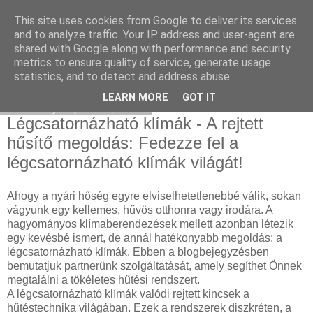
This site uses cookies from Google to deliver its services
Facebook online marketing
and to analyze traffic. Your IP address and user-agent are
shared with Google along with performance and security
metrics to ensure quality of service, generate usage
statistics, and to detect and address abuse.
▼
LEARN MORE
GOT IT
Thursday, April 17, 2025
Légcsatornázható klímák - A rejtett
hűsítő megoldás: Fedezze fel a
légcsatornázható klímák világát!
Ahogy a nyári hőség egyre elviselhetetlenebbé válik, sokan
vágyunk egy kellemes, hűvös otthonra vagy irodára. A
hagyományos klímaberendezések mellett azonban létezik
egy kevésbé ismert, de annál hatékonyabb megoldás: a
légcsatornázható klímák. Ebben a blogbejegyzésben
bemutatjuk partnerünk szolgáltatását, amely segíthet Önnek
megtalálni a tökéletes hűtési rendszert.
A légcsatornázható klímák valódi rejtett kincsek a
hűtéstechnika világában. Ezek a rendszerek diszkréten, a