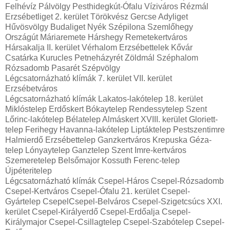
Felhévíz Pálvölgy Pesthidegkút-Ófalu Víziváros Rézmál
Erzsébetliget 2. kerület Törökvész Gercse Adyliget
Hűvösvölgy Budaliget Nyék Szépilona Szemlőhegy
Országút Máriaremete Hárshegy Remetekertváros
Hársakalja II. kerület Vérhalom Erzsébettelek Kővár
Csatárka Kurucles Petneházyrét Zöldmál Széphalom
Rózsadomb Pasarét Szépvölgy
Légcsatornázható klímák 7. kerület VII. kerület
Erzsébetváros
Légcsatornázható klímák Lakatos-lakótelep 18. kerület
Miklóstelep Erdőskert Bókaytelep Rendessytelep Szent
Lőrinc-lakótelep Bélatelep Almáskert XVIII. kerület Gloriett-
telep Ferihegy Havanna-lakótelep Liptáktelep Pestszentimre
Halmierdő Erzsébettelep Ganzkertváros Krepuska Géza-
telep Lónyaytelep Ganztelep Szent Imre-kertváros
Szemeretelep Belsőmajor Kossuth Ferenc-telep
Újpéteritelep
Légcsatornázható klímák Csepel-Háros Csepel-Rózsadomb
Csepel-Kertváros Csepel-Ófalu 21. kerület Csepel-
Gyártelep CsepelCsepel-Belváros Csepel-Szigetcsúcs XXI.
kerület Csepel-Királyerdő Csepel-Erdőalja Csepel-
Királymajor Csepel-Csillagtelep Csepel-Szabótelep Csepel-