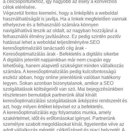
a célcsoportunkhoz, így nagyobb az esély a konverziós
célok elérésére.
Végezetül fontos kiemelni, hogy a linképítés a weboldal
használhatóságát is javítja. Ha a linkek megfelelően vannak
elhelyezve és a felhasználó számára könnyen
navigálhatóvá teszik az oldalt, az nagyban hozzájárul a
felhasználói élmény javításához. Ez pedig szintén pozitív
hatással lehet a weboldal teljesítményére.SEO
keresőoptimalizáló tanácsadó cég árak -
Keresőoptimalizálás árak - Befektetés a digitális sikerbe
A digitális jelenlét napjainkban már nem csupán egy
lehetőség, hanem alapvető szükséglet minden vállalkozás
számára. A keresőoptimalizálás pedig kulcsfontosságú
eszköz abban, hogy online jelenlétünk valóban hatékony
legyen. Sokan azonban bizonytalanok, amikor a SEO
szolgáltatások költségeiről van szó. Mai bejegyzésünkben
részletesen bemutatjuk partnerünk által kínált
keresőoptimalizálási szolgáltatások árképzési rendszerét és
azt, hogy milyen értéket képvisel ez a befektetés.
A keresőoptimalizálás egy folyamatos munka, amely
szakértelmet, időt és erőforrásokat igényel. Partnerünk
személyre szabott megoldásokat kínál, figyelembe véve az
adott vállalkozás méretét, célkitűzéseit és piaci helyzetét. A