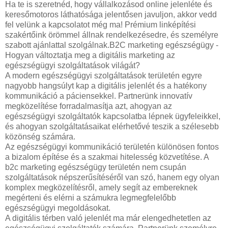
Ha te is szeretnéd, hogy vállalkozásod online jelenléte és
keresőmotoros láthatósága jelentősen javuljon, akkor vedd
fel velünk a kapcsolatot még ma! Prémium linképítési
szakértőink örömmel állnak rendelkezésedre, és személyre
szabott ajánlattal szolgálnak.B2C marketing egészségügy -
Hogyan változtatja meg a digitális marketing az
egészségügyi szolgáltatások világát?
A modern egészségügyi szolgáltatások területén egyre
nagyobb hangsúlyt kap a digitális jelenlét és a hatékony
kommunikáció a páciensekkel. Partnerünk innovatív
megközelítése forradalmasítja azt, ahogyan az
egészségügyi szolgáltatók kapcsolatba lépnek ügyfeleikkel,
és ahogyan szolgáltatásaikat elérhetővé teszik a szélesebb
közönség számára.
Az egészségügyi kommunikáció területén különösen fontos
a bizalom építése és a szakmai hitelesség közvetítése. A
b2c marketing egészségügy területén nem csupán
szolgáltatások népszerűsítéséről van szó, hanem egy olyan
komplex megközelítésről, amely segít az embereknek
megérteni és elérni a számukra legmegfelelőbb
egészségügyi megoldásokat.
A digitális térben való jelenlét ma már elengedhetetlen az