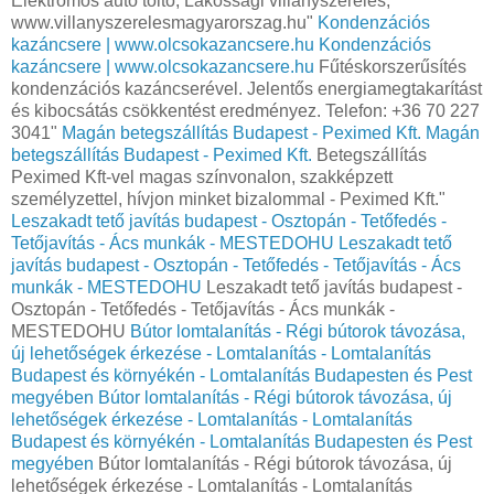
Elektromos autó töltő, Lakossági villanyszerelés,
www.villanyszerelesmagyarorszag.hu"
Kondenzációs
kazáncsere | www.olcsokazancsere.hu
Kondenzációs
kazáncsere | www.olcsokazancsere.hu
Fűtéskorszerűsítés
kondenzációs kazáncserével. Jelentős energiamegtakarítást
és kibocsátás csökkentést eredményez. Telefon: +36 70 227
3041"
Magán betegszállítás Budapest - Peximed Kft.
Magán
betegszállítás Budapest - Peximed Kft.
Betegszállítás
Peximed Kft-vel magas színvonalon, szakképzett
személyzettel, hívjon minket bizalommal - Peximed Kft."
Leszakadt tető javítás budapest - Osztopán - Tetőfedés -
Tetőjavítás - Ács munkák - MESTEDOHU
Leszakadt tető
javítás budapest - Osztopán - Tetőfedés - Tetőjavítás - Ács
munkák - MESTEDOHU
Leszakadt tető javítás budapest -
Osztopán - Tetőfedés - Tetőjavítás - Ács munkák -
MESTEDOHU
Bútor lomtalanítás - Régi bútorok távozása,
új lehetőségek érkezése - Lomtalanítás - Lomtalanítás
Budapest és környékén - Lomtalanítás Budapesten és Pest
megyében
Bútor lomtalanítás - Régi bútorok távozása, új
lehetőségek érkezése - Lomtalanítás - Lomtalanítás
Budapest és környékén - Lomtalanítás Budapesten és Pest
megyében
Bútor lomtalanítás - Régi bútorok távozása, új
lehetőségek érkezése - Lomtalanítás - Lomtalanítás