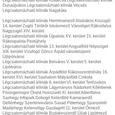
Légcsatornázható klímák Kistarcsa Légcsatornázható klímák
Dunaújváros Légcsatornázható klímák Vecsés
Légcsatornázható klímák Nagykáta
Légcsatornázható klímák Herminamező Alsórákos Kiszugló
14. kerület Zugló Törökőr Istvánmező Városliget Rákosfalva
Nagyzugló XIV. kerület
Légcsatornázható klímák Újpalota XV. kerület 15. kerület
Rákospalota Pestújhely
Légcsatornázható klímák 13. kerület Angyalföld Népsziget
XIII. kerület Vizafogó Göncz Árpád városközpont
Újlipótváros
Légcsatornázható klímák Belváros V. kerület 5. kerület
Lipótváros
Légcsatornázható klímák Árpádföld Rákosszentmihály 16.
kerület XVI. kerület Sashalom Mátyásföld Cinkota
Légcsatornázható klímák 6. kerület VI. kerület Terézváros
Légcsatornázható klímák Lágymányos Nádorkert Kőérberek
Pösingermajor Örsöd Hosszúrét XI. kerület Albertfalva
Sashegy Infopark Dobogó Kelenföld Kamaraerdő
Gellérthegy Szentimreváros Sasad Péterhegy Spanyolrét
Madárhegy Kelenvölgy Gazdagrét 11. kerület Őrmező
Légcsatornázható klímák Budakeszierdő Újlak Lipótmező