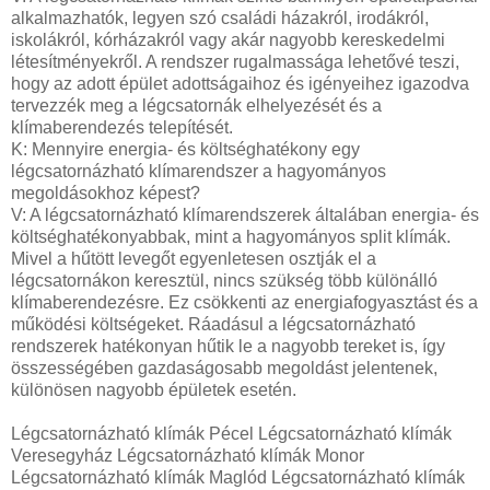
alkalmazhatók, legyen szó családi házakról, irodákról,
iskolákról, kórházakról vagy akár nagyobb kereskedelmi
létesítményekről. A rendszer rugalmassága lehetővé teszi,
hogy az adott épület adottságaihoz és igényeihez igazodva
tervezzék meg a légcsatornák elhelyezését és a
klímaberendezés telepítését.
K: Mennyire energia- és költséghatékony egy
légcsatornázható klímarendszer a hagyományos
megoldásokhoz képest?
V: A légcsatornázható klímarendszerek általában energia- és
költséghatékonyabbak, mint a hagyományos split klímák.
Mivel a hűtött levegőt egyenletesen osztják el a
légcsatornákon keresztül, nincs szükség több különálló
klímaberendezésre. Ez csökkenti az energiafogyasztást és a
működési költségeket. Ráadásul a légcsatornázható
rendszerek hatékonyan hűtik le a nagyobb tereket is, így
összességében gazdaságosabb megoldást jelentenek,
különösen nagyobb épületek esetén.
Légcsatornázható klímák Pécel Légcsatornázható klímák
Veresegyház Légcsatornázható klímák Monor
Légcsatornázható klímák Maglód Légcsatornázható klímák