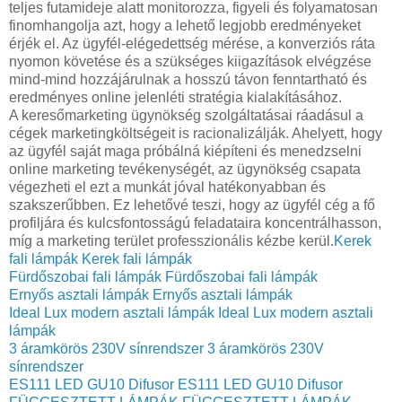
teljes futamideje alatt monitorozza, figyeli és folyamatosan
finomhangolja azt, hogy a lehető legjobb eredményeket
érjék el. Az ügyfél-elégedettség mérése, a konverziós ráta
nyomon követése és a szükséges kiigazítások elvégzése
mind-mind hozzájárulnak a hosszú távon fenntartható és
eredményes online jelenléti stratégia kialakításához.
A keresőmarketing ügynökség szolgáltatásai ráadásul a
cégek marketingköltségeit is racionalizálják. Ahelyett, hogy
az ügyfél saját maga próbálná kiépíteni és menedzselni
online marketing tevékenységét, az ügynökség csapata
végezheti el ezt a munkát jóval hatékonyabban és
szakszerűbben. Ez lehetővé teszi, hogy az ügyfél cég a fő
profiljára és kulcsfontosságú feladataira koncentrálhasson,
míg a marketing terület professzionális kézbe kerül.
Kerek
fali lámpák
Kerek fali lámpák
Fürdőszobai fali lámpák
Fürdőszobai fali lámpák
Ernyős asztali lámpák
Ernyős asztali lámpák
Ideal Lux modern asztali lámpák
Ideal Lux modern asztali
lámpák
3 áramkörös 230V sínrendszer
3 áramkörös 230V
sínrendszer
ES111 LED GU10 Difusor
ES111 LED GU10 Difusor