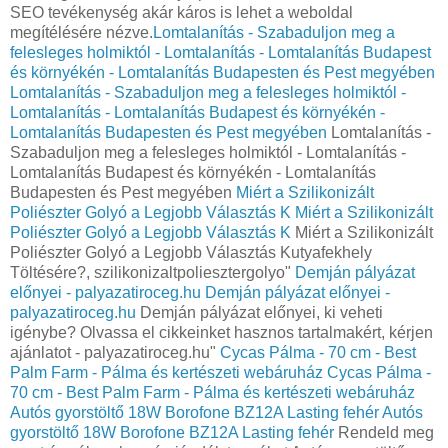
SEO tevékenység akár káros is lehet a weboldal
megítélésére nézve.
Lomtalanítás - Szabaduljon meg a
felesleges holmiktól - Lomtalanítás - Lomtalanítás Budapest
és környékén - Lomtalanítás Budapesten és Pest megyében
Lomtalanítás - Szabaduljon meg a felesleges holmiktól -
Lomtalanítás - Lomtalanítás Budapest és környékén -
Lomtalanítás Budapesten és Pest megyében
Lomtalanítás -
Szabaduljon meg a felesleges holmiktól - Lomtalanítás -
Lomtalanítás Budapest és környékén - Lomtalanítás
Budapesten és Pest megyében
Miért a Szilikonizált
Poliészter Golyó a Legjobb Választás K
Miért a Szilikonizált
Poliészter Golyó a Legjobb Választás K
Miért a Szilikonizált
Poliészter Golyó a Legjobb Választás Kutyafekhely
Töltésére?, szilikonizaltpoliesztergolyo"
Demján pályázat
előnyei - palyazatiroceg.hu
Demján pályázat előnyei -
palyazatiroceg.hu
Demján pályázat előnyei, ki veheti
igénybe? Olvassa el cikkeinket hasznos tartalmakért, kérjen
ajánlatot - palyazatiroceg.hu"
Cycas Pálma - 70 cm - Best
Palm Farm - Pálma és kertészeti webáruház
Cycas Pálma -
70 cm - Best Palm Farm - Pálma és kertészeti webáruház
Autós gyorstöltő 18W Borofone BZ12A Lasting fehér
Autós
gyorstöltő 18W Borofone BZ12A Lasting fehér
Rendeld meg