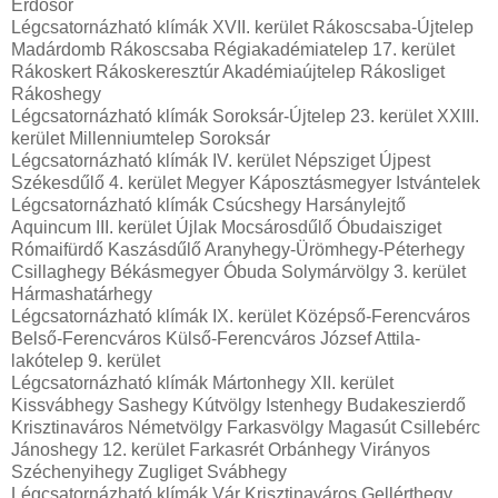
Erdősor
Légcsatornázható klímák XVII. kerület Rákoscsaba-Újtelep
Madárdomb Rákoscsaba Régiakadémiatelep 17. kerület
Rákoskert Rákoskeresztúr Akadémiaújtelep Rákosliget
Rákoshegy
Légcsatornázható klímák Soroksár-Újtelep 23. kerület XXIII.
kerület Millenniumtelep Soroksár
Légcsatornázható klímák IV. kerület Népsziget Újpest
Székesdűlő 4. kerület Megyer Káposztásmegyer Istvántelek
Légcsatornázható klímák Csúcshegy Harsánylejtő
Aquincum III. kerület Újlak Mocsárosdűlő Óbudaisziget
Rómaifürdő Kaszásdűlő Aranyhegy-Ürömhegy-Péterhegy
Csillaghegy Békásmegyer Óbuda Solymárvölgy 3. kerület
Hármashatárhegy
Légcsatornázható klímák IX. kerület Középső-Ferencváros
Belső-Ferencváros Külső-Ferencváros József Attila-
lakótelep 9. kerület
Légcsatornázható klímák Mártonhegy XII. kerület
Kissvábhegy Sashegy Kútvölgy Istenhegy Budakeszierdő
Krisztinaváros Németvölgy Farkasvölgy Magasút Csillebérc
Jánoshegy 12. kerület Farkasrét Orbánhegy Virányos
Széchenyihegy Zugliget Svábhegy
Légcsatornázható klímák Vár Krisztinaváros Gellérthegy