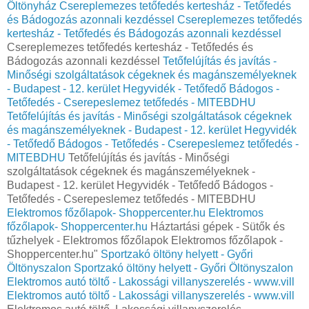
Öltönyház
Csereplemezes tetőfedés kertesház - Tetőfedés
és Bádogozás azonnali kezdéssel
Csereplemezes tetőfedés
kertesház - Tetőfedés és Bádogozás azonnali kezdéssel
Csereplemezes tetőfedés kertesház - Tetőfedés és
Bádogozás azonnali kezdéssel
Tetőfelújítás és javítás -
Minőségi szolgáltatások cégeknek és magánszemélyeknek
- Budapest - 12. kerület Hegyvidék - Tetőfedő Bádogos -
Tetőfedés - Cserepeslemez tetőfedés - MITEBDHU
Tetőfelújítás és javítás - Minőségi szolgáltatások cégeknek
és magánszemélyeknek - Budapest - 12. kerület Hegyvidék
- Tetőfedő Bádogos - Tetőfedés - Cserepeslemez tetőfedés -
MITEBDHU
Tetőfelújítás és javítás - Minőségi
szolgáltatások cégeknek és magánszemélyeknek -
Budapest - 12. kerület Hegyvidék - Tetőfedő Bádogos -
Tetőfedés - Cserepeslemez tetőfedés - MITEBDHU
Elektromos főzőlapok- Shoppercenter.hu
Elektromos
főzőlapok- Shoppercenter.hu
Háztartási gépek - Sütők és
tűzhelyek - Elektromos főzőlapok Elektromos főzőlapok -
Shoppercenter.hu"
Sportzakó öltöny helyett - Győri
Öltönyszalon
Sportzakó öltöny helyett - Győri Öltönyszalon
Elektromos autó töltő - Lakossági villanyszerelés - www.vill
Elektromos autó töltő - Lakossági villanyszerelés - www.vill