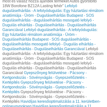
most és válasz hozzá ajándék terméket Autós gyorstöltő
18W Borofone BZ12A Lasting fehér"
Lefolyó
duguláselhárítás - A lefolyódugulás: Egy háztartási rémálom
anatómiája - Üröm - Duguláselhárítás Budapest - SOS
duguláselhárítás - duguláselhárítás mosogató lefolyó -
Dugulás elhárítás - Duguláselhárítás - Duguláselhárítás
Garanciával
Lefolyó duguláselhárítás - A lefolyódugulás:
Egy háztartási rémálom anatómiája - Üröm -
Duguláselhárítás Budapest - SOS duguláselhárítás -
duguláselhárítás mosogató lefolyó - Dugulás elhárítás -
Duguláselhárítás - Duguláselhárítás Garanciával
Lefolyó
duguláselhárítás - A lefolyódugulás: Egy háztartási rémálom
anatómiája - Üröm - Duguláselhárítás Budapest - SOS
duguláselhárítás - duguláselhárítás mosogató lefolyó -
Dugulás elhárítás - Duguláselhárítás - Duguláselhárítás
Garanciával
Gyepszőnyeg felülvetése - Pácsony -
Kertgondozás - Sövényvágás - Gyepszellőztetés -
Kertépítés
Gyepszőnyeg felülvetése - Pácsony -
Kertgondozás - Sövényvágás - Gyepszellőztetés -
Kertépítés
Gyepszőnyeg felülvetése - Pácsony -
Kertgondozás - Sövényvágás - Gyepszellőztetés -
Kertépítés
Havidíjas keresőoptimalizálás a 11. kerületben-
onlineugynokseg
Havidíjas keresőoptimalizálás a 11.