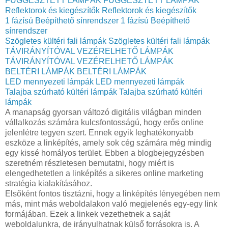
FÜGGESZTETT LÁMPÁK
FÜGGESZTETT LÁMPÁK
Reflektorok és kiegészítők
Reflektorok és kiegészítők
1 fázísú Beépíthető sínrendszer
1 fázísú Beépíthető
sínrendszer
Szögletes kültéri fali lámpák
Szögletes kültéri fali lámpák
TÁVIRÁNYÍTÓVAL VEZÉRELHETŐ LÁMPÁK
TÁVIRÁNYÍTÓVAL VEZÉRELHETŐ LÁMPÁK
BELTÉRI LÁMPÁK
BELTÉRI LÁMPÁK
LED mennyezeti lámpák
LED mennyezeti lámpák
Talajba szúrható kültéri lámpák
Talajba szúrható kültéri
lámpák
A manapság gyorsan változó digitális világban minden
vállalkozás számára kulcsfontosságú, hogy erős online
jelenlétre tegyen szert. Ennek egyik leghatékonyabb
eszköze a linképítés, amely sok cég számára még mindig
egy kissé homályos terület. Ebben a blogbejegyzésben
szeretném részletesen bemutatni, hogy miért is
elengedhetetlen a linképítés a sikeres online marketing
stratégia kialakításához.
Elsőként fontos tisztázni, hogy a linképítés lényegében nem
más, mint más weboldalakon való megjelenés egy-egy link
formájában. Ezek a linkek vezethetnek a saját
weboldalunkra, de irányulhatnak külső forrásokra is. A