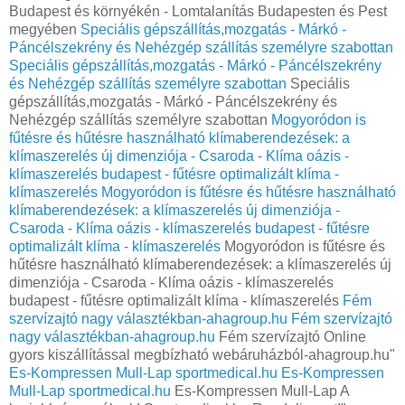
Budapest és környékén - Lomtalanítás Budapesten és Pest
megyében
Speciális gépszállítás,mozgatás - Márkó -
Páncélszekrény és Nehézgép szállítás személyre szabottan
Speciális gépszállítás,mozgatás - Márkó - Páncélszekrény
és Nehézgép szállítás személyre szabottan
Speciális
gépszállítás,mozgatás - Márkó - Páncélszekrény és
Nehézgép szállítás személyre szabottan
Mogyoródon is
fűtésre és hűtésre használható klímaberendezések: a
klímaszerelés új dimenziója - Csaroda - Klíma oázis -
klímaszerelés budapest - fűtésre optimalizált klíma -
klímaszerelés
Mogyoródon is fűtésre és hűtésre használható
klímaberendezések: a klímaszerelés új dimenziója -
Csaroda - Klíma oázis - klímaszerelés budapest - fűtésre
optimalizált klíma - klímaszerelés
Mogyoródon is fűtésre és
hűtésre használható klímaberendezések: a klímaszerelés új
dimenziója - Csaroda - Klíma oázis - klímaszerelés
budapest - fűtésre optimalizált klíma - klímaszerelés
Fém
szervízajtó nagy választékban-ahagroup.hu
Fém szervízajtó
nagy választékban-ahagroup.hu
Fém szervízajtó Online
gyors kiszállítással megbízható webáruházból-ahagroup.hu"
Es-Kompressen Mull-Lap sportmedical.hu
Es-Kompressen
Mull-Lap sportmedical.hu
Es-Kompressen Mull-Lap A