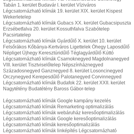
Tabán 1. kerület Budavár I. kerület Víziváros
Légcsatornázható klímák 19. kerület XIX. kerület Kispest
Wekerletelep
Légcsatornázható klímák Gubacs XX. kerület Gubacsipuszta
Erzsébetfalva 20. kerület Kossuthfalva Szabótelep
Pacsirtatelep
Légcsatornázható klímák Gyárdűlő X. kerület 10. kerület
Felsőrákos Kőbánya-Kertváros Ligettelek Óhegy Laposdűlő
Népliget Újhegy Keresztúridűlő Téglagyárdűlő Kúttó
Légcsatornázható klímák Csarnoknegyed Magdolnanegyed
VIII. kerület Tisztviselőtelep Népszínháznegyed
Századosnegyed Ganznegyed 8. kerület Losoncinegyed
Orczynegyed Kerepesdűlő Palotanegyed Corvinnegyed
Légcsatornázható klímák Budafok 22. kerület XXII. kerület
Nagytétény Budatétény Baross Gábor-telep
Légcsatornázható klímák Google kampány kezelés
Légcsatornázható klímák Remarketing optimalizálás
Légcsatornázható klímák webáruház keresőoptimalizálás
Légcsatornázható klímák Google keresőoptimalizálás
Légcsatornázható klímák keresőoptimalizálás
Légcsatornázható klímák linképítés Légcsatornázható