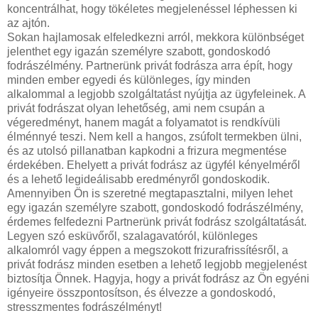
koncentrálhat, hogy tökéletes megjelenéssel léphessen ki
az ajtón.
Sokan hajlamosak elfeledkezni arról, mekkora különbséget
jelenthet egy igazán személyre szabott, gondoskodó
fodrászélmény. Partnerünk privát fodrásza arra épít, hogy
minden ember egyedi és különleges, így minden
alkalommal a legjobb szolgáltatást nyújtja az ügyfeleinek. A
privát fodrászat olyan lehetőség, ami nem csupán a
végeredményt, hanem magát a folyamatot is rendkívüli
élménnyé teszi. Nem kell a hangos, zsúfolt termekben ülni,
és az utolsó pillanatban kapkodni a frizura megmentése
érdekében. Ehelyett a privát fodrász az ügyfél kényelméről
és a lehető legideálisabb eredményről gondoskodik.
Amennyiben Ön is szeretné megtapasztalni, milyen lehet
egy igazán személyre szabott, gondoskodó fodrászélmény,
érdemes felfedezni Partnerünk privát fodrász szolgáltatását.
Legyen szó esküvőről, szalagavatóról, különleges
alkalomról vagy éppen a megszokott frizurafrissítésről, a
privát fodrász minden esetben a lehető legjobb megjelenést
biztosítja Önnek. Hagyja, hogy a privát fodrász az Ön egyéni
igényeire összpontosítson, és élvezze a gondoskodó,
stresszmentes fodrászélményt!