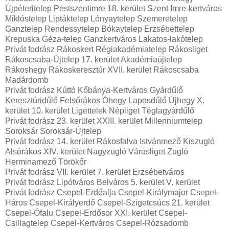
Újpéteritelep Pestszentimre 18. kerület Szent Imre-kertváros
Miklóstelep Liptáktelep Lónyaytelep Szemeretelep
Ganztelep Rendessytelep Bókaytelep Erzsébettelep
Krepuska Géza-telep Ganzkertváros Lakatos-lakótelep
Privát fodrász Rákoskert Régiakadémiatelep Rákosliget
Rákoscsaba-Újtelep 17. kerület Akadémiaújtelep
Rákoshegy Rákoskeresztúr XVII. kerület Rákoscsaba
Madárdomb
Privát fodrász Kúttó Kőbánya-Kertváros Gyárdűlő
Keresztúridűlő Felsőrákos Óhegy Laposdűlő Újhegy X.
kerület 10. kerület Ligettelek Népliget Téglagyárdűlő
Privát fodrász 23. kerület XXIII. kerület Millenniumtelep
Soroksár Soroksár-Újtelep
Privát fodrász 14. kerület Rákosfalva Istvánmező Kiszugló
Alsórákos XIV. kerület Nagyzugló Városliget Zugló
Herminamező Törökőr
Privát fodrász VII. kerület 7. kerület Erzsébetváros
Privát fodrász Lipótváros Belváros 5. kerület V. kerület
Privát fodrász Csepel-Erdőalja Csepel-Királymajor Csepel-
Háros Csepel-Királyerdő Csepel-Szigetcsúcs 21. kerület
Csepel-Ófalu Csepel-Erdősor XXI. kerület Csepel-
Csillagtelep Csepel-Kertváros Csepel-Rózsadomb