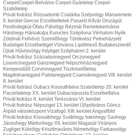
CsepelCsepel-Belváros Csepel-Gyártelep Csepel-
Szabótelep
Privát fodrász Rózsadomb Csatárka Szépvölgy Máriaremete
II. kerület Gercse Erzsébettelek Pasarét Kővár Országút
Pesthidegkút-Ófalu Pálvölgy Rézmál Remetekertváros
Hárshegy Hársakalja Kurucles Szépilona Vérhalom Nyék
Zöldmál Felhévíz Szemlőhegy Törökvész Petneházyrét
Budaliget Erzsébetliget Víziváros Lipótmező Budakeszierdő
Újlak Hűvösvölgy Adyliget Széphalom 2. kerület
Privát fodrász Századosnegyed Orczynegyed
Losoncinegyed Ganznegyed Népszínháznegyed
Kerepesdűlő Corvinnegyed Tisztviselőtelep
Magdolnanegyed Palotanegyed Csarnoknegyed VIII. kerület
8. kerület
Privát fodrász Gubacs Kossuthfalva Szabótelep 20. kerület
Pacsirtatelep XX. kerület Gubacsipuszta Erzsébetfalva
Privát fodrász 6. kerület Terézváros VI. kerület
Privát fodrász Népsziget 13. kerület Újlipótváros Göncz
Árpád városközpont Vizafogó XIII. kerület Angyalföld
Privát fodrász Kissvábhegy Svábhegy Istenhegy Sashegy
Jánoshegy Mártonhegy XII. kerület Magasút Virányos
Zugliget Kútvölgy Krisztinaváros Németvölgy Farkasvölgy