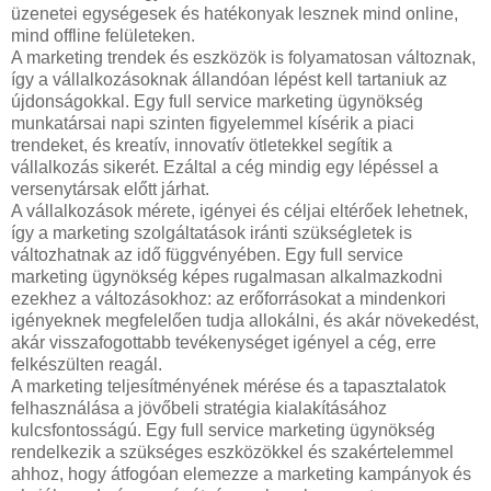
üzenetei egységesek és hatékonyak lesznek mind online,
mind offline felületeken.
A marketing trendek és eszközök is folyamatosan változnak,
így a vállalkozásoknak állandóan lépést kell tartaniuk az
újdonságokkal. Egy full service marketing ügynökség
munkatársai napi szinten figyelemmel kísérik a piaci
trendeket, és kreatív, innovatív ötletekkel segítik a
vállalkozás sikerét. Ezáltal a cég mindig egy lépéssel a
versenytársak előtt járhat.
A vállalkozások mérete, igényei és céljai eltérőek lehetnek,
így a marketing szolgáltatások iránti szükségletek is
változhatnak az idő függvényében. Egy full service
marketing ügynökség képes rugalmasan alkalmazkodni
ezekhez a változásokhoz: az erőforrásokat a mindenkori
igényeknek megfelelően tudja allokálni, és akár növekedést,
akár visszafogottabb tevékenységet igényel a cég, erre
felkészülten reagál.
A marketing teljesítményének mérése és a tapasztalatok
felhasználása a jövőbeli stratégia kialakításához
kulcsfontosságú. Egy full service marketing ügynökség
rendelkezik a szükséges eszközökkel és szakértelemmel
ahhoz, hogy átfogóan elemezze a marketing kampányok és