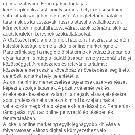
optimalizálására. Ez magában foglalja a
keresőoptimalizálást, amely során a helyi keresésekben
való láthatóság jelentősen javul. A megfelelően kialakított
tartalmak és kulcsszavak használatával a vállalkozások
könnyebben megtalálhatóvá válnak azok számára, akik az
adott területen keresnek szolgáltatásokat.
A közösségi média platformok hatékony használata szintén
kulcsfontosságú eleme a lokális online marketingnek.
Partnerünk segít a megfelelő platformok kiválasztásában és
olyan tartalmi stratégia kialakításában, amely rezonál a helyi
közösséggel. A rendszeres és releváns tartalmak
közzététele nem csak a követőbázis növekedését segíti elő,
de erősíti a márka helyi jelenlétét is.
Az online hírnév menedzselése ugyancsak szerves részét
képezi a szolgáltatásnak. A pozitív vélemények és
értékelések kezelése, valamint a negatív visszajelzésekre
adott professzionális válaszok mind hozzájárulnak a
vállalkozás megbízható képének kialakításához. Partnerünk
támogatást nyújt az online репутáció építésében és
fenntartásában.
A lokális online marketing egyik legnagyobb kihívása a
folyamatosan változó digitális környezethez való