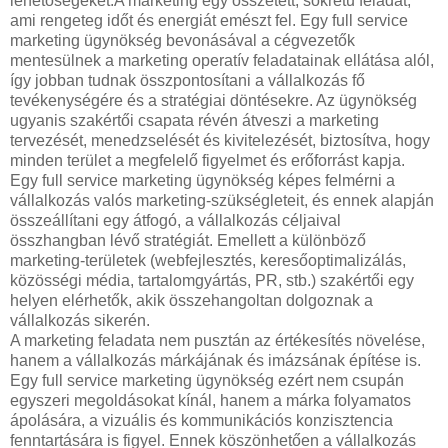
lehetőségeket.A marketing egy összetett, sokrétű feladat,
ami rengeteg időt és energiát emészt fel. Egy full service
marketing ügynökség bevonásával a cégvezetők
mentesülnek a marketing operatív feladatainak ellátása alól,
így jobban tudnak összpontosítani a vállalkozás fő
tevékenységére és a stratégiai döntésekre. Az ügynökség
ugyanis szakértői csapata révén átveszi a marketing
tervezését, menedzselését és kivitelezését, biztosítva, hogy
minden terület a megfelelő figyelmet és erőforrást kapja.
Egy full service marketing ügynökség képes felmérni a
vállalkozás valós marketing-szükségleteit, és ennek alapján
összeállítani egy átfogó, a vállalkozás céljaival
összhangban lévő stratégiát. Emellett a különböző
marketing-területek (webfejlesztés, keresőoptimalizálás,
közösségi média, tartalomgyártás, PR, stb.) szakértői egy
helyen elérhetők, akik összehangoltan dolgoznak a
vállalkozás sikerén.
A marketing feladata nem pusztán az értékesítés növelése,
hanem a vállalkozás márkájának és imázsának építése is.
Egy full service marketing ügynökség ezért nem csupán
egyszeri megoldásokat kínál, hanem a márka folyamatos
ápolására, a vizuális és kommunikációs konzisztencia
fenntartására is figyel. Ennek köszönhetően a vállalkozás