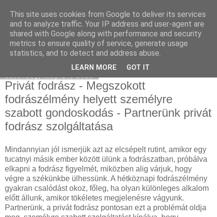
This site uses cookies from Google to deliver its services
Facebook online marketing
and to analyze traffic. Your IP address and user-agent are
shared with Google along with performance and security
metrics to ensure quality of service, generate usage
statistics, and to detect and address abuse.
▼
LEARN MORE
GOT IT
Saturday, May 24, 2025
Privát fodrász - Megszokott
fodrászélmény helyett személyre
szabott gondoskodás - Partnerünk privát
fodrász szolgáltatása
Mindannyian jól ismerjük azt az elcsépelt rutint, amikor egy
tucatnyi másik ember között ülünk a fodrászatban, próbálva
elkapni a fodrász figyelmét, miközben alig várjuk, hogy
végre a székünkbe ülhessünk. A hétköznapi fodrászélmény
gyakran csalódást okoz, főleg, ha olyan különleges alkalom
előtt állunk, amikor tökéletes megjelenésre vágyunk.
Partnerünk, a privát fodrász pontosan ezt a problémát oldja