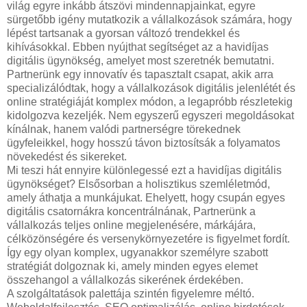
világ egyre inkább átszövi mindennapjainkat, egyre
sürgetőbb igény mutatkozik a vállalkozások számára, hogy
lépést tartsanak a gyorsan változó trendekkel és
kihívásokkal. Ebben nyújthat segítséget az a havidíjas
digitális ügynökség, amelyet most szeretnék bemutatni.
Partnerünk egy innovatív és tapasztalt csapat, akik arra
specializálódtak, hogy a vállalkozások digitális jelenlétét és
online stratégiáját komplex módon, a legapróbb részletekig
kidolgozva kezeljék. Nem egyszerű egyszeri megoldásokat
kínálnak, hanem valódi partnerségre törekednek
ügyfeleikkel, hogy hosszú távon biztosítsák a folyamatos
növekedést és sikereket.
Mi teszi hát ennyire különlegessé ezt a havidíjas digitális
ügynökséget? Elsősorban a holisztikus szemléletmód,
amely áthatja a munkájukat. Ehelyett, hogy csupán egyes
digitális csatornákra koncentrálnának, Partnerünk a
vállalkozás teljes online megjelenésére, márkájára,
célközönségére és versenykörnyezetére is figyelmet fordít.
Így egy olyan komplex, ugyanakkor személyre szabott
stratégiát dolgoznak ki, amely minden egyes elemet
összehangol a vállalkozás sikerének érdekében.
A szolgáltatások palettája szintén figyelemre méltó.