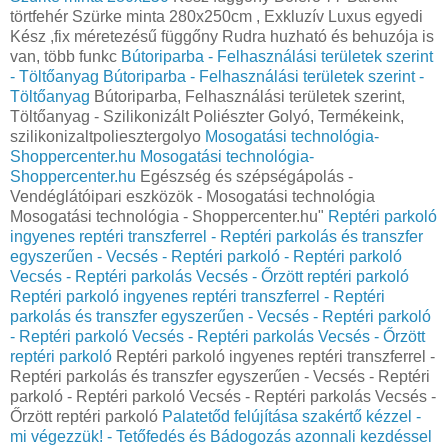
törtfehér Szürke minta 280x250cm , Exkluzív Luxus egyedi
Kész ,fix méretezésű függőny Rudra huzható és behuzója is
van, több funkc
Bútoriparba - Felhasználási területek szerint
- Töltőanyag
Bútoriparba - Felhasználási területek szerint -
Töltőanyag
Bútoriparba, Felhasználási területek szerint,
Töltőanyag - Szilikonizált Poliészter Golyó, Termékeink,
szilikonizaltpoliesztergolyo
Mosogatási technológia-
Shoppercenter.hu
Mosogatási technológia-
Shoppercenter.hu
Egészség és szépségápolás -
Vendéglátóipari eszközök - Mosogatási technológia
Mosogatási technológia - Shoppercenter.hu"
Reptéri parkoló
ingyenes reptéri transzferrel - Reptéri parkolás és transzfer
egyszerűen - Vecsés - Reptéri parkoló - Reptéri parkoló
Vecsés - Reptéri parkolás Vecsés - Őrzött reptéri parkoló
Reptéri parkoló ingyenes reptéri transzferrel - Reptéri
parkolás és transzfer egyszerűen - Vecsés - Reptéri parkoló
- Reptéri parkoló Vecsés - Reptéri parkolás Vecsés - Őrzött
reptéri parkoló
Reptéri parkoló ingyenes reptéri transzferrel -
Reptéri parkolás és transzfer egyszerűen - Vecsés - Reptéri
parkoló - Reptéri parkoló Vecsés - Reptéri parkolás Vecsés -
Őrzött reptéri parkoló
Palatetőd felújítása szakértő kézzel -
mi végezzük! - Tetőfedés és Bádogozás azonnali kezdéssel