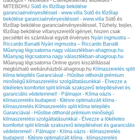
Bádogos - Tetőfedés - Cserepeslemez tetőfedés -
MITEBDHU
Sütő és főzőlap bekötése
garanciaérvényesítéssel - www.villa
Sütő és főzőlap
bekötése garanciaérvényesítéssel - www.villa
Sütő és
főzőlap bekötése garanciaérvényesítéssel, Tűzhely, bojler,
főzőlap bekötése villanyszerelőt igényel, hiszen csak
pecséttel és számlával együtt érvényes
Nyári ingmustra –
Riccardo Banatti
Nyári ingmustra – Riccardo Banatti
Műanyag légcsatorna nagy választékban-ahagroup.hu
Műanyag légcsatorna nagy választékban-ahagroup.hu
Műanyag légcsatorna Online gyors kiszállítással
megbízható webáruházból-ahagroup.hu
Klímaszerelés split
klíma telepítés Garanciával - Hűsítse otthonát prémium
minőségű klímaszerelési szolgáltatásunkkal - Élvezze a
tökéletes komfortot split klímák szakszerű telepítésével és
garanciális védelemmel! - Pálmajor - Klíma oázis -
klímaszerelés budapest - fűtésre optimalizált klíma -
klímaszerelés
Klímaszerelés split klíma telepítés
Garanciával - Hűsítse otthonát prémium minőségű
klímaszerelési szolgáltatásunkkal - Élvezze a tökéletes
komfortot split klímák szakszerű telepítésével és garanciális
védelemmel! - Pálmajor - Klíma oázis - klímaszerelés
budapest - fűtésre optimalizált klíma - klímaszerelés