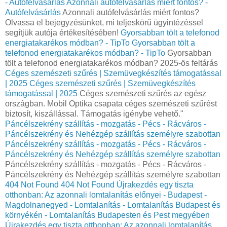
- Autófelvásárlás
Azonnali autófelvásárlás miért fontos? -
Autófelvásárlás
Azonnali autófelvásárlás miért fontos?
Olvassa el bejegyzésünket, mi teljeskörű ügyintézéssel
segítjük autója értékesítésében!
Gyorsabban tölt a telefonod
energiatakarékos módban? - TipTo
Gyorsabban tölt a
telefonod energiatakarékos módban? - TipTo
Gyorsabban
tölt a telefonod energiatakarékos módban? 2025-ös feltárás
Céges szemészeti szűrés | Szemüvegkészítés támogatással
| 2025
Céges szemészeti szűrés | Szemüvegkészítés
támogatással | 2025
Céges szemészeti szűrés az egész
országban. Mobil Optika csapata céges szemészeti szűrést
biztosít, kiszállással. Támogatás igénybe vehető."
Páncélszekrény szállítás - mozgatás - Pécs - Rácváros -
Páncélszekrény és Nehézgép szállítás személyre szabottan
Páncélszekrény szállítás - mozgatás - Pécs - Rácváros -
Páncélszekrény és Nehézgép szállítás személyre szabottan
Páncélszekrény szállítás - mozgatás - Pécs - Rácváros -
Páncélszekrény és Nehézgép szállítás személyre szabottan
404 Not Found
404 Not Found
Újrakezdés egy tiszta
otthonban: Az azonnali lomtalanítás előnyei - Budapest -
Magdolnanegyed - Lomtalanítás - Lomtalanítás Budapest és
környékén - Lomtalanítás Budapesten és Pest megyében
Újrakezdés egy tiszta otthonban: Az azonnali lomtalanítás