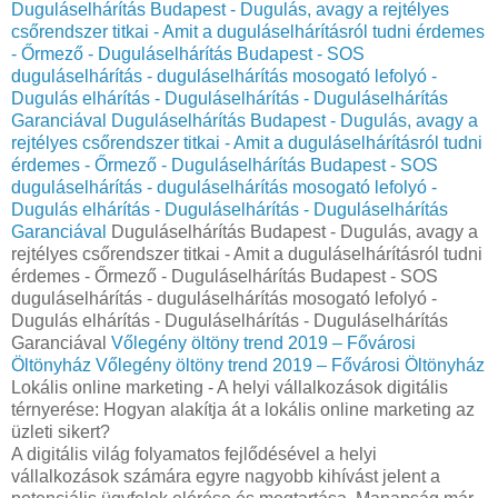
Duguláselhárítás Budapest - Dugulás, avagy a rejtélyes
csőrendszer titkai - Amit a duguláselhárításról tudni érdemes
- Őrmező - Duguláselhárítás Budapest - SOS
duguláselhárítás - duguláselhárítás mosogató lefolyó -
Dugulás elhárítás - Duguláselhárítás - Duguláselhárítás
Garanciával
Duguláselhárítás Budapest - Dugulás, avagy a
rejtélyes csőrendszer titkai - Amit a duguláselhárításról tudni
érdemes - Őrmező - Duguláselhárítás Budapest - SOS
duguláselhárítás - duguláselhárítás mosogató lefolyó -
Dugulás elhárítás - Duguláselhárítás - Duguláselhárítás
Garanciával
Duguláselhárítás Budapest - Dugulás, avagy a
rejtélyes csőrendszer titkai - Amit a duguláselhárításról tudni
érdemes - Őrmező - Duguláselhárítás Budapest - SOS
duguláselhárítás - duguláselhárítás mosogató lefolyó -
Dugulás elhárítás - Duguláselhárítás - Duguláselhárítás
Garanciával
Vőlegény öltöny trend 2019 – Fővárosi
Öltönyház
Vőlegény öltöny trend 2019 – Fővárosi Öltönyház
Lokális online marketing - A helyi vállalkozások digitális
térnyerése: Hogyan alakítja át a lokális online marketing az
üzleti sikert?
A digitális világ folyamatos fejlődésével a helyi
vállalkozások számára egyre nagyobb kihívást jelent a