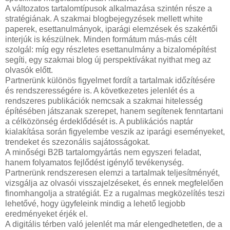
A változatos tartalomtípusok alkalmazása szintén része a
stratégiának. A szakmai blogbejegyzések mellett white
paperek, esettanulmányok, iparági elemzések és szakértői
interjúk is készülnek. Minden formátum más-más célt
szolgál: míg egy részletes esettanulmány a bizalomépítést
segíti, egy szakmai blog új perspektívákat nyithat meg az
olvasók előtt.
Partnerünk különös figyelmet fordít a tartalmak időzítésére
és rendszerességére is. A következetes jelenlét és a
rendszeres publikációk nemcsak a szakmai hitelesség
építésében játszanak szerepet, hanem segítenek fenntartani
a célközönség érdeklődését is. A publikációs naptár
kialakítása során figyelembe veszik az iparági eseményeket,
trendeket és szezonális sajátosságokat.
A minőségi B2B tartalomgyártás nem egyszeri feladat,
hanem folyamatos fejlődést igénylő tevékenység.
Partnerünk rendszeresen elemzi a tartalmak teljesítményét,
vizsgálja az olvasói visszajelzéseket, és ennek megfelelően
finomhangolja a stratégiát. Ez a rugalmas megközelítés teszi
lehetővé, hogy ügyfeleink mindig a lehető legjobb
eredményeket érjék el.
A digitális térben való jelenlét ma már elengedhetetlen, de a