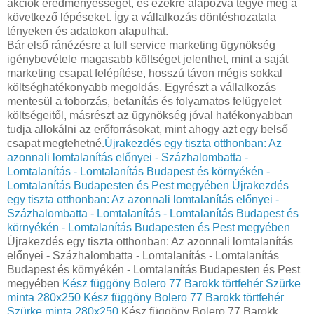
akciók eredményességét, és ezekre alapozva tegye meg a
következő lépéseket. Így a vállalkozás döntéshozatala
tényeken és adatokon alapulhat.
Bár első ránézésre a full service marketing ügynökség
igénybevétele magasabb költséget jelenthet, mint a saját
marketing csapat felépítése, hosszú távon mégis sokkal
költséghatékonyabb megoldás. Egyrészt a vállalkozás
mentesül a toborzás, betanítás és folyamatos felügyelet
költségeitől, másrészt az ügynökség jóval hatékonyabban
tudja allokálni az erőforrásokat, mint ahogy azt egy belső
csapat megtehetné.
Újrakezdés egy tiszta otthonban: Az
azonnali lomtalanítás előnyei - Százhalombatta -
Lomtalanítás - Lomtalanítás Budapest és környékén -
Lomtalanítás Budapesten és Pest megyében
Újrakezdés
egy tiszta otthonban: Az azonnali lomtalanítás előnyei -
Százhalombatta - Lomtalanítás - Lomtalanítás Budapest és
környékén - Lomtalanítás Budapesten és Pest megyében
Újrakezdés egy tiszta otthonban: Az azonnali lomtalanítás
előnyei - Százhalombatta - Lomtalanítás - Lomtalanítás
Budapest és környékén - Lomtalanítás Budapesten és Pest
megyében
Kész függöny Bolero 77 Barokk törtfehér Szürke
minta 280x250
Kész függöny Bolero 77 Barokk törtfehér
Szürke minta 280x250
Kész függöny Bolero 77 Barokk