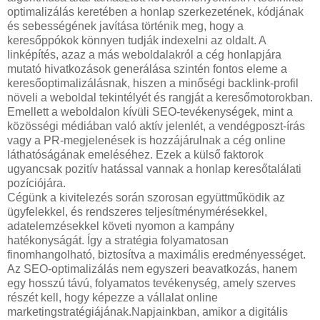
optimalizálás keretében a honlap szerkezetének, kódjának
és sebességének javítása történik meg, hogy a
keresőppókok könnyen tudják indexelni az oldalt. A
linképítés, azaz a más weboldalakról a cég honlapjára
mutató hivatkozások generálása szintén fontos eleme a
keresőoptimalizálásnak, hiszen a minőségi backlink-profil
növeli a weboldal tekintélyét és rangját a keresőmotorokban.
Emellett a weboldalon kívüli SEO-tevékenységek, mint a
közösségi médiában való aktív jelenlét, a vendégposzt-írás
vagy a PR-megjelenések is hozzájárulnak a cég online
láthatóságának emeléséhez. Ezek a külső faktorok
ugyancsak pozitív hatással vannak a honlap keresőtalálati
pozíciójára.
Cégünk a kivitelezés során szorosan együttműködik az
ügyfelekkel, és rendszeres teljesítménymérésekkel,
adatelemzésekkel követi nyomon a kampány
hatékonyságát. Így a stratégia folyamatosan
finomhangolható, biztosítva a maximális eredményességet.
Az SEO-optimalizálás nem egyszeri beavatkozás, hanem
egy hosszú távú, folyamatos tevékenység, amely szerves
részét kell, hogy képezze a vállalat online
marketingstratégiájának.Napjainkban, amikor a digitális