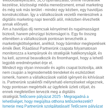
Weboldalfejlesztés, SEO optimalizálás, online hirdetések
kezelése, közösségi média menedzsment, email marketing
és még sok más terület - mindez egy kézben, egy havidíjas
konstrukcióban. Így a vállalkozások vezetői mentesülnek a
digitális marketing napi teendői alól, miközben élvezhetik
annak előnyeit.
Ám a havidíjas díj nemcsak kényelmet és rugalmasságot
biztosít, hanem pénzügyi biztonságot is. Egy fix összeg
ellenében a vállalkozások pontosan tervezhetik a
marketingköltségeiket, anélkül, hogy bármikor meglepetések
érnék őket. Ráadásul Partnerünk csapata folyamatosan
monitorozza a kampányok és stratégiák hatékonyságát, és
ha kell, azonnal beavatkozik és finomhangol, hogy a lehető
legjobb eredményeket érje el.
Mindezt egy olyan innovatív és agilis csapat biztosítja, akik
nem csupán a legmodernebb trendeket és eszközöket
ismerik, hanem a vállalkozások valódi igényeit és kihívásait
is. Partnerünk szakértői mélyreható elemzéseket végeznek,
hogy pontosan megértsék az ügyfeleik üzleti céljait, és
ennek megfelelően tervezik meg a digitális
stratégiát.
Tetőcsere pályázat 2025 - Megragadná a
lehetőséget, hogy megújítsa otthona tetőszerkezetét?
Ismerje meg Partnerünk szolgáltatásait!
Tetőcsere pályázat