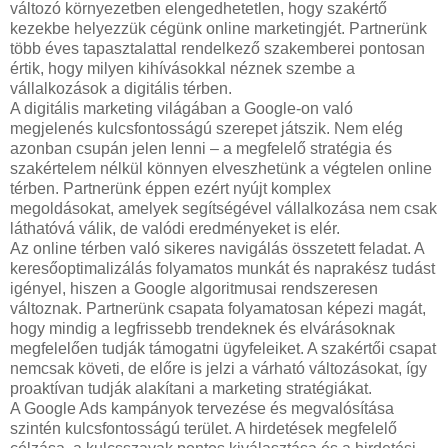
változó környezetben elengedhetetlen, hogy szakértő
kezekbe helyezzük cégünk online marketingjét. Partnerünk
több éves tapasztalattal rendelkező szakemberei pontosan
értik, hogy milyen kihívásokkal néznek szembe a
vállalkozások a digitális térben.
A digitális marketing világában a Google-on való
megjelenés kulcsfontosságú szerepet játszik. Nem elég
azonban csupán jelen lenni – a megfelelő stratégia és
szakértelem nélkül könnyen elveszhetünk a végtelen online
térben. Partnerünk éppen ezért nyújt komplex
megoldásokat, amelyek segítségével vállalkozása nem csak
láthatóvá válik, de valódi eredményeket is elér.
Az online térben való sikeres navigálás összetett feladat. A
keresőoptimalizálás folyamatos munkát és naprakész tudást
igényel, hiszen a Google algoritmusai rendszeresen
változnak. Partnerünk csapata folyamatosan képezi magát,
hogy mindig a legfrissebb trendeknek és elvárásoknak
megfelelően tudják támogatni ügyfeleiket. A szakértői csapat
nemcsak követi, de előre is jelzi a várható változásokat, így
proaktívan tudják alakítani a marketing stratégiákat.
A Google Ads kampányok tervezése és megvalósítása
szintén kulcsfontosságú terület. A hirdetések megfelelő