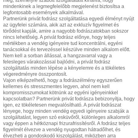
meg, személyre szabott szolgáltatást kínálva, hogy
mindenkinek a legmegfelelőbb megjelenést biztosítsa a
legfontosabb események alkalmával.
Partnerünk privát fodrász szolgáltatása egyedi élményt nyújt
az ügyfelei számára, akik azt az exkluzív figyelmet és
törődést kapják, amire a nagyobb fodrászatokban sokszor
nincs lehetőség. A privát fodrász előnye, hogy teljes
mértékben a vendég igényeire tud koncentrálni, egyéni
tanácsokkal és tervezéssel készülve minden alkalom előtt.
Nem kell a sorban állással, a hangzavarral vagy a
felesleges várakozással bajlódni, a privát fodrász
szolgáltatás minden lépése a kényelemre és a tökéletes
végeredményre összpontosít.
Vajon elképzelhető, hogy a fodrászélmény egyszerűen
kellemes és stresszmentes legyen, ahol nem kell
kompromisszumokat kötnünk az egyéni igényeinkkel
kapcsolatban? Partnerünk privát fodrásza bebizonyítja, hogy
igen, ez tökéletesen megvalósítható. A privát fodrászat
lényege, hogy minden vendég egyedi igényeire szabják a
szolgáltatást, legyen szó esküvőről, különleges alkalomról
vagy éppen a hétköznapi frizurafrissítésről. A fodrász teljes
figyelmét élvezve a vendég nyugodtan hátradőlhet, és
élvezheti a gondoskodó kiszolgálást, miközben arra