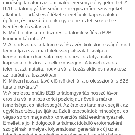
minőségi tartalom az, ami valódi versenyelőnyt jelenthet. A
B2B tartalomgyártás során nem egyszerűen szövegeket
alkotunk – tudást és értéket közvetítünk, kapcsolatokat
építünk, és hozzájárulunk ügyfeleink üzleti sikereihez.
Kérdések és válaszok:
K: Miért fontos a rendszeres tartalomfrissítés a B2B
kommunikációban?
V: A rendszeres tartalomfrissítés azért kulcsfontosságú, mert
fenntartja a szakmai hitelesség látszatát, javítja a
keresőmotorokban való megjelenést, és folyamatos
kapcsolatot biztosít a célközönséggel. A következetes
jelenlét azt mutatja, hogy a vállalkozás aktív és naprakész
az iparági változásokban.
K: Milyen hosszú távú előnyökkel jár a professzionális B2B
tartalomgyártás?
V: A professzionális B2B tartalomgyártás hosszú távon
erősíti a vállalat szakértői pozícióját, növeli a márka
ismertségét és hitelességét. Az értékes tartalmak segítik az
ügyfélszerzést, javítják az üzleti kapcsolatok minőségét, és
végső soron magasabb konverziós rátát eredményeznek.
Emellett a jól kidolgozott tartalmak időtálló erőforrásként
szolgálnak, amelyek folyamatosan generálnak új üzleti