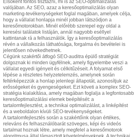
Elsőként fontos tisztázni, mi is az SEO-optimalizálás
valójában. Az SEO, azaz a keresőoptimalizálás olyan
marketing-tevékenységeket foglal magában, amelyek célja,
hogy a vállalat honlapja minél jobban látszódjon a
keresőmotorokban. Minél előrébb szerepel egy oldal a
keresési találatok listáján, annál nagyobb eséllyel
kattintanak rá a felhasználók. Így a keresőoptimalizálás
révén a vállalkozás láthatósága, forgalma és bevételei is
jelentősen növekedhetnek.
Cégünk szakértői átfogó SEO-auditra épülő stratégiát
dolgoznak ki minden ügyfélnek, amely figyelembe veszi a
vállalat egyedi igényeit és célkitűzéseit. A folyamat első
lépése a részletes helyzetelemzés, amelynek során
feltérképezzük a honlap jelenlegi állapotát, azonosítjuk az
erősségeket és gyengeségeket. Ezt követi a komplex SEO-
stratégia kialakítása, amely magában foglalja a legfontosabb
keresőoptimalizálási elemek beépítését: a
tartalomfejlesztést, a technikai optimalizálást, a linképítést
és a weboldalon kívüli SEO-tevékenységeket.
A tartalomfejlesztés során a szakértőink olyan értékes,
releváns és felhasználóbarát szöveges, képi és videós
tartalmat hoznak létre, amely megfelel a keresőmotorok
algoritmusa által támasztott követelményeknek. A technikai