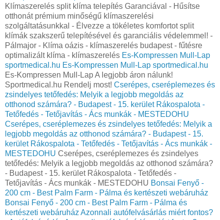
Klímaszerelés split klíma telepítés Garanciával - Hűsítse
otthonát prémium minőségű klímaszerelési
szolgáltatásunkkal - Élvezze a tökéletes komfortot split
klímák szakszerű telepítésével és garanciális védelemmel! -
Pálmajor - Klíma oázis - klímaszerelés budapest - fűtésre
optimalizált klíma - klímaszerelés
Es-Kompressen Mull-Lap
sportmedical.hu
Es-Kompressen Mull-Lap sportmedical.hu
Es-Kompressen Mull-Lap A legjobb áron nálunk!
Sportmedical.hu Rendelj most!
Cserépes, cseréplemezes és
zsindelyes tetőfedés: Melyik a legjobb megoldás az
otthonod számára? - Budapest - 15. kerület Rákospalota -
Tetőfedés - Tetőjavítás - Ács munkák - MESTEDOHU
Cserépes, cseréplemezes és zsindelyes tetőfedés: Melyik a
legjobb megoldás az otthonod számára? - Budapest - 15.
kerület Rákospalota - Tetőfedés - Tetőjavítás - Ács munkák -
MESTEDOHU
Cserépes, cseréplemezes és zsindelyes
tetőfedés: Melyik a legjobb megoldás az otthonod számára?
- Budapest - 15. kerület Rákospalota - Tetőfedés -
Tetőjavítás - Ács munkák - MESTEDOHU
Bonsai Fenyő -
200 cm - Best Palm Farm - Pálma és kertészeti webáruház
Bonsai Fenyő - 200 cm - Best Palm Farm - Pálma és
kertészeti webáruház
Azonnali autófelvásárlás miért fontos?