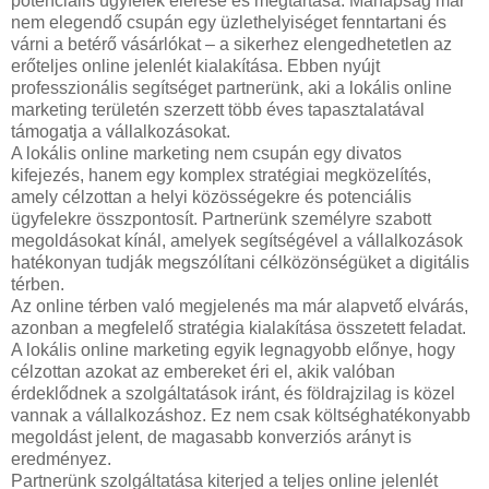
potenciális ügyfelek elérése és megtartása. Manapság már
nem elegendő csupán egy üzlethelyiséget fenntartani és
várni a betérő vásárlókat – a sikerhez elengedhetetlen az
erőteljes online jelenlét kialakítása. Ebben nyújt
professzionális segítséget partnerünk, aki a lokális online
marketing területén szerzett több éves tapasztalatával
támogatja a vállalkozásokat.
A lokális online marketing nem csupán egy divatos
kifejezés, hanem egy komplex stratégiai megközelítés,
amely célzottan a helyi közösségekre és potenciális
ügyfelekre összpontosít. Partnerünk személyre szabott
megoldásokat kínál, amelyek segítségével a vállalkozások
hatékonyan tudják megszólítani célközönségüket a digitális
térben.
Az online térben való megjelenés ma már alapvető elvárás,
azonban a megfelelő stratégia kialakítása összetett feladat.
A lokális online marketing egyik legnagyobb előnye, hogy
célzottan azokat az embereket éri el, akik valóban
érdeklődnek a szolgáltatások iránt, és földrajzilag is közel
vannak a vállalkozáshoz. Ez nem csak költséghatékonyabb
megoldást jelent, de magasabb konverziós arányt is
eredményez.
Partnerünk szolgáltatása kiterjed a teljes online jelenlét