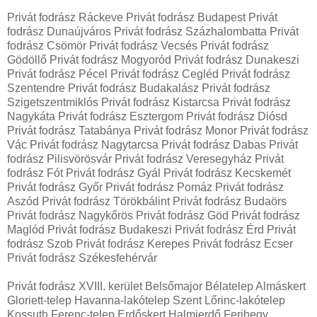
Privát fodrász Ráckeve Privát fodrász Budapest Privát
fodrász Dunaújváros Privát fodrász Százhalombatta Privát
fodrász Csömör Privát fodrász Vecsés Privát fodrász
Gödöllő Privát fodrász Mogyoród Privát fodrász Dunakeszi
Privát fodrász Pécel Privát fodrász Cegléd Privát fodrász
Szentendre Privát fodrász Budakalász Privát fodrász
Szigetszentmiklós Privát fodrász Kistarcsa Privát fodrász
Nagykáta Privát fodrász Esztergom Privát fodrász Diósd
Privát fodrász Tatabánya Privát fodrász Monor Privát fodrász
Vác Privát fodrász Nagytarcsa Privát fodrász Dabas Privát
fodrász Pilisvörösvár Privát fodrász Veresegyház Privát
fodrász Fót Privát fodrász Gyál Privát fodrász Kecskemét
Privát fodrász Győr Privát fodrász Pomáz Privát fodrász
Aszód Privát fodrász Törökbálint Privát fodrász Budaörs
Privát fodrász Nagykőrös Privát fodrász Göd Privát fodrász
Maglód Privát fodrász Budakeszi Privát fodrász Érd Privát
fodrász Szob Privát fodrász Kerepes Privát fodrász Ecser
Privát fodrász Székesfehérvár
Privát fodrász XVIII. kerület Belsőmajor Bélatelep Almáskert
Gloriett-telep Havanna-lakótelep Szent Lőrinc-lakótelep
Kossuth Ferenc-telep Erdőskert Halmierdő Ferihegy