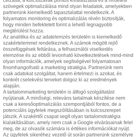
célzása, a kulcsszavak pontos kiválasztása és a hirdetési
szövegek optimalizálása mind olyan feladatok, amelyekben
partnerünk kiemelkedő tapasztalattal rendelkezik. A
folyamatos monitoring és optimalizálás révén biztosítják,
hogy minden befektetett forint a lehető legnagyobb
megtérülést hozza.
Az analitika és az adatelemzés területén is kiemelkedő
szakértelemmel rendelkeznek. A számok mögött rejlő
összefüggések feltárása, a felhasználói viselkedés
elemzése és az ebből levonható következtetések mind-mind
olyan információk, amelyek segítségével folyamatosan
finomhangolható a marketing stratégia. Partnerünk nem
csak adatokat szolgáltat, hanem értelmezi is azokat, és
konkrét cselekvési terveket dolgoz ki az eredmények
alapján.
A tartalommarketing területén is átfogó szolgáltatást
nyújtanak. A minőségi, releváns tartalmak készítése nem
csak a keresőoptimalizálás szempontjából fontos, de a
potenciális ügyfelek megszólításában is kulcsszerepet
játszik. A szakértői csapat segít olyan tartalomstratégia
kialakításában, amely nem csak a Google elvárásainak felel
meg, de az olvasók számára is értékes információkat nyújt.
Az ügyfelek sikeréhez vezető út során partnerünk személyre