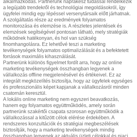
alkalmazkodás. Partnerünk naprakész tudással rendelkezik
a legújabb trendekről és technológiai megoldásokról, így
ügyfelei mindig egy lépéssel versenytársaik előtt járhatnak.
A szolgáltatás része az eredmények folyamatos
monitorozása és elemzése is. A részletes jelentések és
elemzések segítségével pontosan látható, mely stratégiák
működnek hatékonyan, és hol van szükség
finomhangolásra. Ez lehetővé teszi a marketing
tevékenységek folyamatos optimalizálását és a befektetett
források maximális kihasználását.
Partnerünk különös figyelmet fordít arra, hogy az online
marketing tevékenységek összhangban legyenek a
vállalkozás offline megjelenésével és értékeivel. Ez az
integrált megközelítés biztosítja, hogy az ügyfelek egységes
és professzionális képet kapjanak a vállalkozásról minden
csatornán keresztül.
A lokális online marketing nem egyszeri beavatkozás,
hanem egy folyamatos együttműködés, amely során
partnerünk szakértői csapata szorosan együttműködik a
vállalkozással a kitűzött célok elérése érdekében. A
rendszeres konzultációk és stratégiai megbeszélések
biztosítják, hogy a marketing tevékenységek mindig
összhangban legyenek az aktuális üzleti célokkal és piaci