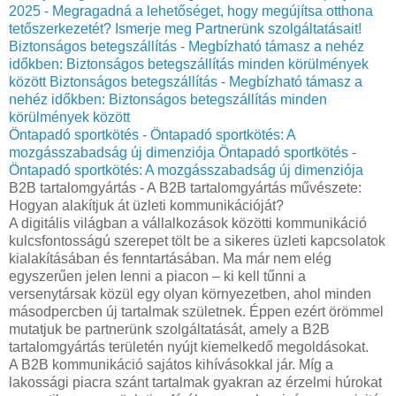
2025 - Megragadná a lehetőséget, hogy megújítsa otthona
tetőszerkezetét? Ismerje meg Partnerünk szolgáltatásait!
Biztonságos betegszállítás - Megbízható támasz a nehéz
időkben: Biztonságos betegszállítás minden körülmények
között
Biztonságos betegszállítás - Megbízható támasz a
nehéz időkben: Biztonságos betegszállítás minden
körülmények között
Öntapadó sportkötés - Öntapadó sportkötés: A
mozgásszabadság új dimenziója
Öntapadó sportkötés -
Öntapadó sportkötés: A mozgásszabadság új dimenziója
B2B tartalomgyártás - A B2B tartalomgyártás művészete:
Hogyan alakítjuk át üzleti kommunikációját?
A digitális világban a vállalkozások közötti kommunikáció
kulcsfontosságú szerepet tölt be a sikeres üzleti kapcsolatok
kialakításában és fenntartásában. Ma már nem elég
egyszerűen jelen lenni a piacon – ki kell tűnni a
versenytársak közül egy olyan környezetben, ahol minden
másodpercben új tartalmak születnek. Éppen ezért örömmel
mutatjuk be partnerünk szolgáltatását, amely a B2B
tartalomgyártás területén nyújt kiemelkedő megoldásokat.
A B2B kommunikáció sajátos kihívásokkal jár. Míg a
lakossági piacra szánt tartalmak gyakran az érzelmi húrokat