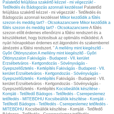
Palatetőd felújítása szakértő kézzel - mi végezzük! -
Tetőfedés és Bádogozás azonnali kezdéssel
Palatetőd
felújítása szakértő kézzel - mi végezzük! - Tetőfedés és
Bádogozás azonnali kezdéssel
Mikor kezdődik a fűtés
szezon és meddig tart? - Olcsokazancsere
Mikor kezdődik a
fűtés szezon és meddig tart? - Olcsokazancsere
A fűtés
szezon előtt érdemes ellenőrizni a fűtési rendszert és a
készülékeket, hogy biztosítsuk az optimális működést. A
nyári hónapokban érdemes ezt átgondolni és szakemberrel
átnézetni a fűtési rendszert. "
A mellény mint kiegészítő -
Győri Öltönyszalon
A mellény mint kiegészítő - Győri
Öltönyszalon
Fakivágás - Budapest - VII. kerület
Erzsébetváros - Kertgondozás - Sövényvágás -
Gyepszellőztetés - Kertépítés
Fakivágás - Budapest - VII.
kerület Erzsébetváros - Kertgondozás - Sövényvágás -
Gyepszellőztetés - Kertépítés
Fakivágás - Budapest - VII.
kerület Erzsébetváros - Kertgondozás - Sövényvágás -
Gyepszellőztetés - Kertépítés
Kocsibeállók készítése -
Komjáti - Tetőfedő Bádogos - Tetőfedés - Cserepeslemez
tetőfedés - MITEBDHU
Kocsibeállók készítése - Komjáti -
Tetőfedő Bádogos - Tetőfedés - Cserepeslemez tetőfedés -
MITEBDHU
Kocsibeállók készítése - Komjáti - Tetőfedő