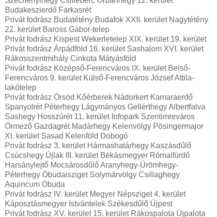
Széchenyihegy Csillebérc Orbánhegy 12. kerület
Budakeszierdő Farkasrét
Privát fodrász Budatétény Budafok XXII. kerület Nagytétény
22. kerület Baross Gábor-telep
Privát fodrász Kispest Wekerletelep XIX. kerület 19. kerület
Privát fodrász Árpádföld 16. kerület Sashalom XVI. kerület
Rákosszentmihály Cinkota Mátyásföld
Privát fodrász Középső-Ferencváros IX. kerület Belső-
Ferencváros 9. kerület Külső-Ferencváros József Attila-
lakótelep
Privát fodrász Örsöd Kőérberek Nádorkert Kamaraerdő
Spanyolrét Péterhegy Lágymányos Gellérthegy Albertfalva
Sashegy Hosszúrét 11. kerület Infopark Szentimreváros
Őrmező Gazdagrét Madárhegy Kelenvölgy Pösingermajor
XI. kerület Sasad Kelenföld Dobogó
Privát fodrász 3. kerület Hármashatárhegy Kaszásdűlő
Csúcshegy Újlak III. kerület Békásmegyer Rómaifürdő
Harsánylejtő Mocsárosdűlő Aranyhegy-Ürömhegy-
Péterhegy Óbudaisziget Solymárvölgy Csillaghegy
Aquincum Óbuda
Privát fodrász IV. kerület Megyer Népsziget 4. kerület
Káposztásmegyer Istvántelek Székesdűlő Újpest
Privát fodrász XV. kerület 15. kerület Rákospalota Újpalota