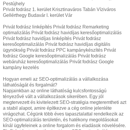
Pestújhely
Privát fodrász 1. kerület Krisztinaváros Tabán Víziváros
Gellérthegy Budavár I. kerület Vár
Privát fodrász linképítés Privát fodrász Remarketing
optimalizálás Privát fodrász havidíjas keresőoptimalizálás
Privát fodrász havidíjas linképítés Privát fodrász
keresőoptimalizálás Privát fodrász havidíjas digitális
ügynökség Privát fodrász PPC kampánykészítés Privát
fodrász Google keresőoptimalizálás Privát fodrász
webáruház keresőoptimalizálás Privát fodrász Google
kampány kezelés
Hogyan emeli az SEO-optimalizálás a vállalkozása
láthatóságát és forgalmát?
Napjainkban az online láthatóság kulcsfontosságú
tényezővé vált a vállalkozások sikerében. Egy jól
megtervezett és kivitelezett SEO-stratégia megteremtheti azt
a stabil alapot, amire építkezve a cég online jelenléte
virágozhat. Cégünk több éves tapasztalattal rendelkezik az
SEO-optimalizálás területén, és hatékony megoldásokat
kínál ügyfeleinek a online forgalom és eladások növelésére.