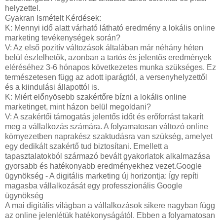
helyzettel.
Gyakran Ismételt Kérdések:
K: Mennyi idő alatt várható látható eredmény a lokális online
marketing tevékenységek során?
V: Az első pozitív változások általában már néhány héten
belül észlelhetők, azonban a tartós és jelentős eredmények
eléréséhez 3-6 hónapos következetes munka szükséges. Ez
természetesen függ az adott iparágtól, a versenyhelyzettől
és a kiindulási állapottól is.
K: Miért előnyösebb szakértőre bízni a lokális online
marketinget, mint házon belül megoldani?
V: A szakértői támogatás jelentős időt és erőforrást takarít
meg a vállalkozás számára. A folyamatosan változó online
környezetben naprakész szaktudásra van szükség, amelyet
egy dedikált szakértő tud biztosítani. Emellett a
tapasztalatokból származó bevált gyakorlatok alkalmazása
gyorsabb és hatékonyabb eredményekhez vezet.Google
ügynökség - A digitális marketing új horizontja: Így repíti
magasba vállalkozását egy professzionális Google
ügynökség
A mai digitális világban a vállalkozások sikere nagyban függ
az online jelenlétük hatékonyságától. Ebben a folyamatosan