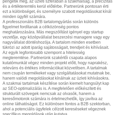
pengetik meg, az üzleti szférában a szakmaiság, a precizitás
és a értékteremtés kerül előtérbe. Partnerünk pontosan érti
ezt a különbséget, és személyre szabott megoldásokat kínál
minden ügyfél számára.
A professzionális B2B tartalomgyártás során különös
figyelmet fordítanak a célközönség pontos
meghatározására. Más megszólítást igényel egy startup
vezetője, egy középvállalat beszerzési managere vagy egy
nagyvállalat döntéshozója. A tartalom minden esetben
tükrözi az adott iparág sajátosságait, trendjeit és kihívásait.
Az egyik legfontosabb szempont a hitelesség
megteremtése. Partnerünk szakértői csapata alapos
kutatómunkát végez minden projekt előtt, hogy naprakész,
releváns és értékes információkat közvetítsen. A tartalmak
nem csupán termékeket vagy szolgáltatásokat mutatnak be,
hanem valódi megoldásokat kínálnak az üzleti kihívásokra.
A szakmai tartalmak készítése során kiemelt hangsúlyt kap
az SEO-optimalizálás is. A megfelelően előkészített és
strukturált szövegek nemcsak az olvasók, hanem a
keresőmotorok számára is értelmezhetők, így javítva az
online láthatóságot. Ez különösen fontos a B2B szektorban,
ahol a potenciális ügyfelek célzott kereséseket végeznek
specifikus megoldások után kutatva.