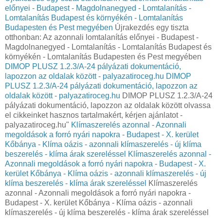
előnyei - Budapest - Magdolnanegyed - Lomtalanítás -
Lomtalanítás Budapest és környékén - Lomtalanítás
Budapesten és Pest megyében
Újrakezdés egy tiszta
otthonban: Az azonnali lomtalanítás előnyei - Budapest -
Magdolnanegyed - Lomtalanítás - Lomtalanítás Budapest és
környékén - Lomtalanítás Budapesten és Pest megyében
DIMOP PLUSZ 1.2.3/A-24 pályázati dokumentáció,
lapozzon az oldalak között - palyazatiroceg.hu
DIMOP
PLUSZ 1.2.3/A-24 pályázati dokumentáció, lapozzon az
oldalak között - palyazatiroceg.hu
DIMOP PLUSZ 1.2.3/A-24
pályázati dokumentáció, lapozzon az oldalak között olvassa
el cikkeinket hasznos tartalmakért, kérjen ajánlatot -
palyazatiroceg.hu"
Klímaszerelés azonnal - Azonnali
megoldások a forró nyári napokra - Budapest - X. kerület
Kőbánya - Klíma oázis - azonnali klímaszerelés - új klíma
beszerelés - klíma árak szereléssel
Klímaszerelés azonnal -
Azonnali megoldások a forró nyári napokra - Budapest - X.
kerület Kőbánya - Klíma oázis - azonnali klímaszerelés - új
klíma beszerelés - klíma árak szereléssel
Klímaszerelés
azonnal - Azonnali megoldások a forró nyári napokra -
Budapest - X. kerület Kőbánya - Klíma oázis - azonnali
klímaszerelés - új klíma beszerelés - klíma árak szereléssel