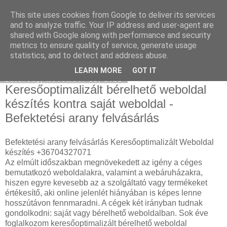
This site uses cookies from Google to deliver its services
Facebook online marketing
and to analyze traffic. Your IP address and user-agent are
shared with Google along with performance and security
metrics to ensure quality of service, generate usage
statistics, and to detect and address abuse.
▼
LEARN MORE
GOT IT
Saturday, November 12, 2022
Keresőoptimalizált bérelhető weboldal
készítés kontra saját weboldal -
Befektetési arany felvásárlás
Befektetési arany felvásárlás Keresőoptimalizált Weboldal
készítés +36704327071
Az elmúlt időszakban megnövekedett az igény a céges
bemutatkozó weboldalakra, valamint a webáruházakra,
hiszen egyre kevesebb az a szolgáltató vagy termékeket
értékesítő, aki online jelenlét hiányában is képes lenne
hosszútávon fennmaradni. A cégek két irányban tudnak
gondolkodni: saját vagy bérelhető weboldalban. Sok éve
foglalkozom keresőoptimalizált bérelhető weboldal