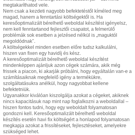
megtakaríthatod vele.
Nem csak a kezdeti nagyobb befektetéstől kíméled meg
magad, hanem a fenntartási költségektől is. Ha
keresőoptimalizált bérelhető weboldal készítést igényelsz,
nem kell fenntartanod fejlesztői csapatot, a felmerülő
problémák sok esetben a jelzésed nélkül is „maguktól
megoldódnak".
A költségekkel minden esetben előre tudsz kalkulálni,
hiszen van fixen egy havidíj és kész.
A keresőoptimalizált bérelhető weboldal készítést
mindenképpen ajánljuk azon cégek számára, akik még
frissek a piacon, ki akarják próbálni, hogy egyáltalán van-e a
számításaiknak megfelelő igény a termékükre,
szolgáltatásukra anélkül, hogy nagyobbat kellene
befektetniük.
Ugyanakkor kiválóan kiszolgálja azokat a cégeket, akiknek
nincs kapacitásuk nap mint nap foglalkozni a weboldallal –
hiszen fontos tudni, hogy egy weboldalt folyamatosan
gondozni kell. Keresőoptimalizált bérelhető weboldal
készítés esetén havi fix költségért a honlapod folyamatosan
megkapja azokat a frissítéseket, fejlesztéseket, amelyekre
szükséged lehet.