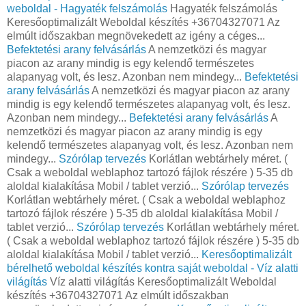
weboldal - Hagyaték felszámolás
Hagyaték felszámolás
Keresőoptimalizált Weboldal készítés +36704327071 Az
elmúlt időszakban megnövekedett az igény a céges...
Befektetési arany felvásárlás
A nemzetközi és magyar
piacon az arany mindig is egy kelendő természetes
alapanyag volt, és lesz. Azonban nem mindegy...
Befektetési
arany felvásárlás
A nemzetközi és magyar piacon az arany
mindig is egy kelendő természetes alapanyag volt, és lesz.
Azonban nem mindegy...
Befektetési arany felvásárlás
A
nemzetközi és magyar piacon az arany mindig is egy
kelendő természetes alapanyag volt, és lesz. Azonban nem
mindegy...
Szórólap tervezés
Korlátlan webtárhely méret. (
Csak a weboldal weblaphoz tartozó fájlok részére ) 5-35 db
aloldal kialakítása Mobil / tablet verzió...
Szórólap tervezés
Korlátlan webtárhely méret. ( Csak a weboldal weblaphoz
tartozó fájlok részére ) 5-35 db aloldal kialakítása Mobil /
tablet verzió...
Szórólap tervezés
Korlátlan webtárhely méret.
( Csak a weboldal weblaphoz tartozó fájlok részére ) 5-35 db
aloldal kialakítása Mobil / tablet verzió...
Keresőoptimalizált
bérelhető weboldal készítés kontra saját weboldal - Víz alatti
világítás
Víz alatti világítás Keresőoptimalizált Weboldal
készítés +36704327071 Az elmúlt időszakban