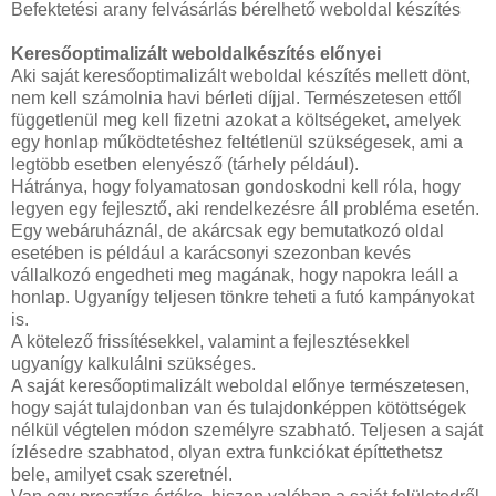
Befektetési arany felvásárlás bérelhető weboldal készítés
Keresőoptimalizált weboldalkészítés előnyei
Aki saját keresőoptimalizált weboldal készítés mellett dönt,
nem kell számolnia havi bérleti díjjal. Természetesen ettől
függetlenül meg kell fizetni azokat a költségeket, amelyek
egy honlap működtetéshez feltétlenül szükségesek, ami a
legtöbb esetben elenyésző (tárhely például).
Hátránya, hogy folyamatosan gondoskodni kell róla, hogy
legyen egy fejlesztő, aki rendelkezésre áll probléma esetén.
Egy webáruháznál, de akárcsak egy bemutatkozó oldal
esetében is például a karácsonyi szezonban kevés
vállalkozó engedheti meg magának, hogy napokra leáll a
honlap. Ugyanígy teljesen tönkre teheti a futó kampányokat
is.
A kötelező frissítésekkel, valamint a fejlesztésekkel
ugyanígy kalkulálni szükséges.
A saját keresőoptimalizált weboldal előnye természetesen,
hogy saját tulajdonban van és tulajdonképpen kötöttségek
nélkül végtelen módon személyre szabható. Teljesen a saját
ízlésedre szabhatod, olyan extra funkciókat építtethetsz
bele, amilyet csak szeretnél.