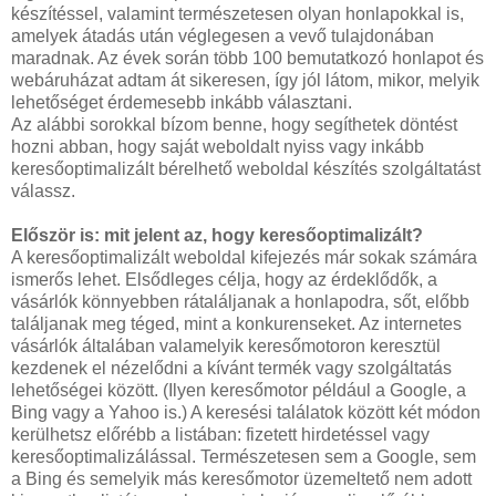
készítéssel, valamint természetesen olyan honlapokkal is,
amelyek átadás után véglegesen a vevő tulajdonában
maradnak. Az évek során több 100 bemutatkozó honlapot és
webáruházat adtam át sikeresen, így jól látom, mikor, melyik
lehetőséget érdemesebb inkább választani.
Az alábbi sorokkal bízom benne, hogy segíthetek döntést
hozni abban, hogy saját weboldalt nyiss vagy inkább
keresőoptimalizált bérelhető weboldal készítés szolgáltatást
válassz.
Először is: mit jelent az, hogy keresőoptimalizált?
A keresőoptimalizált weboldal kifejezés már sokak számára
ismerős lehet. Elsődleges célja, hogy az érdeklődők, a
vásárlók könnyebben rátaláljanak a honlapodra, sőt, előbb
találjanak meg téged, mint a konkurenseket. Az internetes
vásárlók általában valamelyik keresőmotoron keresztül
kezdenek el nézelődni a kívánt termék vagy szolgáltatás
lehetőségei között. (Ilyen keresőmotor például a Google, a
Bing vagy a Yahoo is.) A keresési találatok között két módon
kerülhetsz előrébb a listában: fizetett hirdetéssel vagy
keresőoptimalizálással. Természetesen sem a Google, sem
a Bing és semelyik más keresőmotor üzemeltető nem adott