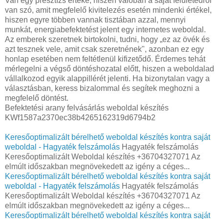
Van egy presztízs értéke, hiszen valóban a saját felületedről
van szó, amit megfelelő kivitelezés esetén mindenki értékel,
hiszen egyre többen vannak tisztában azzal, mennyi
munkát, energiabefektetést jelent egy internetes weboldal.
Az emberek szeretnek birtokolni, tudni, hogy „ez az övék és
azt tesznek vele, amit csak szeretnének", azonban ez egy
honlap esetében nem feltétlenül kifizetődő. Érdemes tehát
mérlegelni a végső döntéshozatal előtt, hiszen a weboldalad
vállalkozod egyik alappillérét jelenti. Ha bizonytalan vagy a
választásban, keress bizalommal és segítek meghozni a
megfelelő döntést.
Befektetési arany felvásárlás weboldal készítés
KWf1587a2370ec38b4265162319d6794b2
Keresőoptimalizált bérelhető weboldal készítés kontra saját
weboldal - Hagyaték felszámolás
Hagyaték felszámolás
Keresőoptimalizált Weboldal készítés +36704327071 Az
elmúlt időszakban megnövekedett az igény a céges...
Keresőoptimalizált bérelhető weboldal készítés kontra saját
weboldal - Hagyaték felszámolás
Hagyaték felszámolás
Keresőoptimalizált Weboldal készítés +36704327071 Az
elmúlt időszakban megnövekedett az igény a céges...
Keresőoptimalizált bérelhető weboldal készítés kontra saját