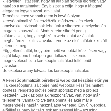
ki egyetlen listát sem, hogy mi alapján sorolja előrébb vagy
hátrébb a tartalmakat. Egy biztos: a célja, hogy a látogató
elégedett legyen azzal, amit talál.
Természetesen vannak (nem is kevés) olyan
keresőoptimalizálási eszközök, módszerek és elvek,
amelyekkel biztosabbak lehetünk a sikerben, amelyeket én
magam is használok. Módszereim sikerét pedig
alátámasztja, hogy megbízóim weboldalai az általuk
meghatározott kulcsszavakra rendre az első találatok között
jelennek meg.
Függetlenül attól, hogy bérelhető weboldal készítésen vagy
saját tulajdonú honlapon gondolkozol – sikereid
megnöveléséhez a keresőoptimalizálást feltétlenül
javaslom.
Befektetési arany felvásárlás keresőoptimalizálás
A keresőoptimalizált bérelhető weboldal készítés előnyei
Ha keresőoptimalizált bérelhető weboldal készítés mellett
döntesz, rengeteg időt és pénzt spórolsz meg a project
kezdetén. Ezek az oldalak reszponzívak, van, hogy már
teljesen fel vannak töltve tartalommal és akár már a
megrendelés napján használatba veheted. Egy új weboldal
előállítása nagy költség, sok tervezéssel jár – ezt mind