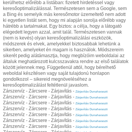
kerülhetsz előrébb a listában: fizetett hirdetéssel vagy
keresőoptimalizálással. Természetesen sem a Google, sem
a Bing és semelyik más keresőmotor üzemeltető nem adott
ki egyetlen listát sem, hogy mi alapján sorolja előrébb vagy
hátrébb a tartalmakat. Egy biztos: a célja, hogy a látogató
elégedett legyen azzal, amit talál. Természetesen vannak
(nem is kevés) olyan keresőoptimalizálási eszközök,
módszerek és elvek, amelyekkel biztosabbak lehetünk a
sikerben, amelyeket én magam is használok. Módszereim
sikerét pedig alátámasztja, hogy megbízóim weboldalai az
általuk meghatározott kulcsszavakra rendre az első találatok
között jelennek meg. Függetlenül attól, hogy bérelhető
weboldal készítésen vagy saját tulajdonú honlapon
gondolkozol – sikereid megnöveléséhez a
keresőoptimalizálást feltétlenül javaslom.
Zárszervíz - Zárcsere - Zárjavítás -
Zárjavítás Dunaharaszti
Zárszervíz - Zárcsere - Zárjavítás -
Zárjavítás Dunaharaszti
Zárszervíz - Zárcsere - Zárjavítás -
Zárjavítás Dunaharaszti
Zárszervíz - Zárcsere - Zárjavítás -
Zárjavítás Dunaharaszti
Zárszervíz - Zárcsere - Zárjavítás -
Zárjavítás Dunaharaszti
Zárszervíz - Zárcsere - Zárjavítás -
Zárjavítás Dunaharaszti
Zárszervíz - Zárcsere - Zárjavítás -
Zárjavítás Dunaharaszti