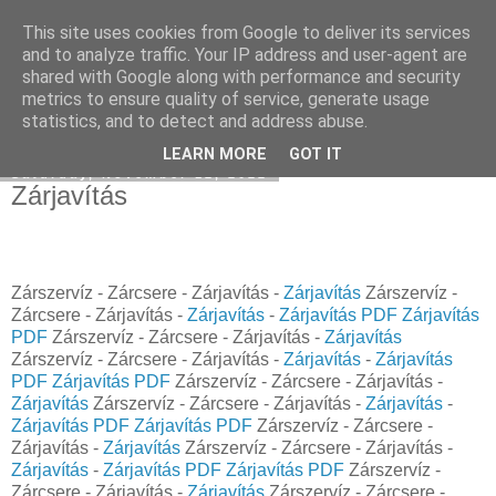
This site uses cookies from Google to deliver its services
Facebook online marketing
and to analyze traffic. Your IP address and user-agent are
shared with Google along with performance and security
metrics to ensure quality of service, generate usage
statistics, and to detect and address abuse.
▼
LEARN MORE
GOT IT
Saturday, November 12, 2022
Zárjavítás
Zárszervíz - Zárcsere - Zárjavítás -
Zárjavítás
Zárszervíz -
Zárcsere - Zárjavítás -
Zárjavítás
-
Zárjavítás PDF
Zárjavítás
PDF
Zárszervíz - Zárcsere - Zárjavítás -
Zárjavítás
Zárszervíz - Zárcsere - Zárjavítás -
Zárjavítás
-
Zárjavítás
PDF
Zárjavítás PDF
Zárszervíz - Zárcsere - Zárjavítás -
Zárjavítás
Zárszervíz - Zárcsere - Zárjavítás -
Zárjavítás
-
Zárjavítás PDF
Zárjavítás PDF
Zárszervíz - Zárcsere -
Zárjavítás -
Zárjavítás
Zárszervíz - Zárcsere - Zárjavítás -
Zárjavítás
-
Zárjavítás PDF
Zárjavítás PDF
Zárszervíz -
Zárcsere - Zárjavítás -
Zárjavítás
Zárszervíz - Zárcsere -