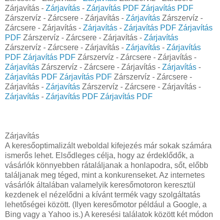
Zárjavítás -
Zárjavítás
-
Zárjavítás PDF
Zárjavítás PDF
Zárszervíz - Zárcsere - Zárjavítás -
Zárjavítás
Zárszervíz -
Zárcsere - Zárjavítás -
Zárjavítás
-
Zárjavítás PDF
Zárjavítás
PDF
Zárszervíz - Zárcsere - Zárjavítás -
Zárjavítás
Zárszervíz - Zárcsere - Zárjavítás -
Zárjavítás
-
Zárjavítás
PDF
Zárjavítás PDF
Zárszervíz - Zárcsere - Zárjavítás -
Zárjavítás
Zárszervíz - Zárcsere - Zárjavítás -
Zárjavítás
-
Zárjavítás PDF
Zárjavítás PDF
Zárszervíz - Zárcsere -
Zárjavítás -
Zárjavítás
Zárszervíz - Zárcsere - Zárjavítás -
Zárjavítás
-
Zárjavítás PDF
Zárjavítás PDF
Zárjavítás
A keresőoptimalizált weboldal kifejezés már sokak számára
ismerős lehet. Elsődleges célja, hogy az érdeklődők, a
vásárlók könnyebben rátaláljanak a honlapodra, sőt, előbb
találjanak meg téged, mint a konkurenseket. Az internetes
vásárlók általában valamelyik keresőmotoron keresztül
kezdenek el nézelődni a kívánt termék vagy szolgáltatás
lehetőségei között. (Ilyen keresőmotor például a Google, a
Bing vagy a Yahoo is.) A keresési találatok között két módon